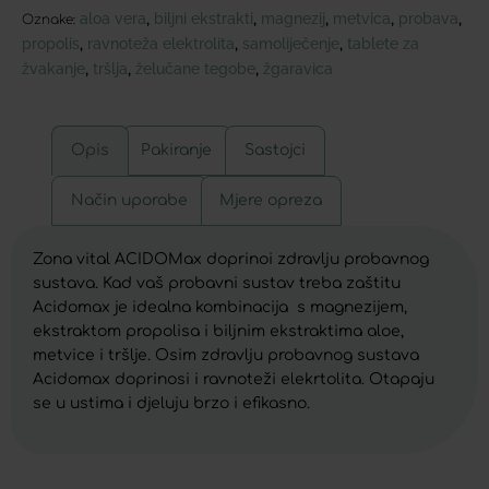
aloa vera
biljni ekstrakti
magnezij
metvica
probava
,
,
,
,
,
Oznake:
propolis
ravnoteža elektrolita
samoliječenje
tablete za
,
,
,
žvakanje
tršlja
želučane tegobe
žgaravica
,
,
,
Opis
Pakiranje
Sastojci
Način uporabe
Mjere opreza
Zona vital ACIDOMax doprinoi zdravlju probavnog
sustava. Kad vaš probavni sustav treba zaštitu
Acidomax je idealna kombinacija s magnezijem,
ekstraktom propolisa i biljnim ekstraktima aloe,
metvice i tršlje. Osim zdravlju probavnog sustava
Acidomax doprinosi i ravnoteži elekrtolita. Otapaju
se u ustima i djeluju brzo i efikasno.