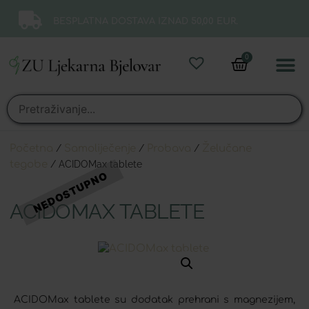
BESPLATNA DOSTAVA IZNAD 50,00 EUR.
0
Online 
Moj ra
Početna
/
Samoliječenje
/
Probava
/
Želučane
tegobe
/ ACIDOMax tablete
ACIDOMAX TABLETE
ACIDOMax tablete su dodatak prehrani s magnezijem,