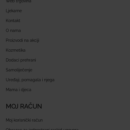
Web trgovina
Ljekarne
Kontakt
O nama
Proizvodi na akciji
Kozmetika
Dodaci prehrani
Samoliječenje
Uređaji, pomagala i njega
Mama i djeca
MOJ RAČUN
Moj korisnički račun
Obrazac za jednostrani raskid ugovora