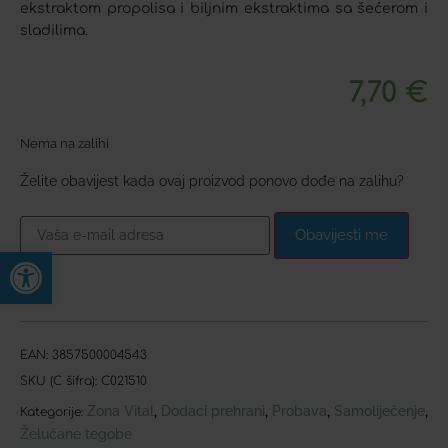
ekstraktom propolisa i biljnim ekstraktima sa šećerom i
sladilima.
7,70
€
Nema na zalihi
Želite obavijest kada ovaj proizvod ponovo dođe na zalihu?
Obavijesti me
Open toolbar
EAN:
3857500004543
SKU (C šifra):
C021510
Zona Vital
Dodaci prehrani
Probava
Samoliječenje
,
,
,
,
Kategorije:
Želučane tegobe