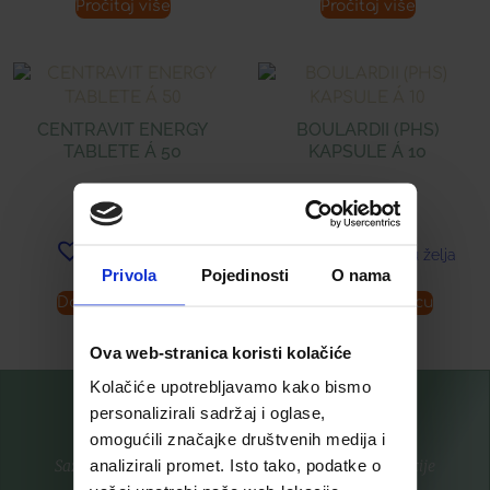
Pročitaj više
Pročitaj više
CENTRAVIT ENERGY
BOULARDII (PHS)
TABLETE Á 50
KAPSULE Á 10
18,99
€
9,30
€
Dodaj u listu želja
Dodaj u listu želja
Privola
Pojedinosti
O nama
Dodaj u košaricu
Dodaj u košaricu
Ova web-stranica koristi kolačiće
Kolačiće upotrebljavamo kako bismo
personalizirali sadržaj i oglase,
omogućili značajke društvenih medija i
analizirali promet. Isto tako, podatke o
Saznajte prvi za nove proizvode i ekskluzivne promocije