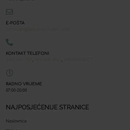
E-POŠTA
prodaja@ljekarna-bjelovar.hr
KONTAKT TELEFONI
043/241-907
091/618-9163
091/603-8577
,
,
RADNO VRIJEME
07:00-20:00
NAJPOSJEĆENIJE STRANICE
Naslovnica