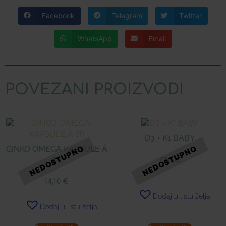
Facebook
Telegram
Twitter
WhatsApp
Email
POVEZANI PROIZVODI
D3 + K1 BABY
GINKO OMEGA KAPSULE Á
30
7,26
€
14,10
€
Dodaj u listu želja
Dodaj u listu želja