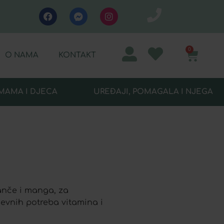
0
O NAMA
KONTAKT
MAMA I DJECA
UREĐAJI, POMAGALA I NJEGA
anče i manga, za
evnih potreba vitamina i