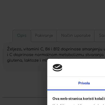
Opis
Pakiranje
Način uporabe
Sas
Željezo, vitamini C, B6 i B12 doprinose smanjenju 
i C doprinose normalnom metabolizmu stvaranja ene
glutena, laktoze i mlijeka. Pogodno i za vegetarija
Privola
Facebook
Ova web-stranica koristi kolač