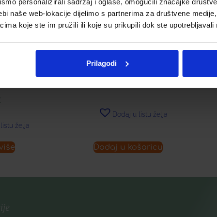
mo personalizirali sadržaj i oglase, omogućili značajke društveni
ebi naše web-lokacije dijelimo s partnerima za društvene medije, 
a koje ste im pružili ili koje su prikupili dok ste upotrebljavali
DIGESTIN TABLETE Á 30
Prilagodi
PSULE (PHS)
12,00
€
€
Dodaj u listu želja
listu želja
više
Dodaj u košaricu
ije