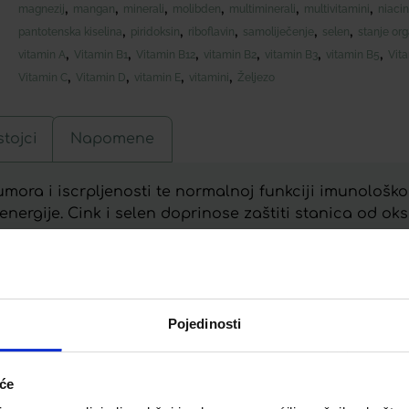
,
,
,
,
,
,
magnezij
mangan
minerali
molibden
multiminerali
multivitamini
niacin
,
,
,
,
,
pantotenska kiselina
piridoksin
riboflavin
samoliječenje
selen
stanje or
,
,
,
,
,
,
vitamin A
Vitamin B1
Vitamin B12
vitamin B2
vitamin B3
vitamin B5
Vit
,
,
,
,
Vitamin C
Vitamin D
vitamin E
vitamini
Željezo
tojci
Napomene
umora i iscrpljenosti te normalnoj funkciji imunološko
rgije. Cink i selen doprinose zaštiti stanica od oks
nce.
Pojedinosti
Telegram
Twitter
WhatsApp
Email
iće