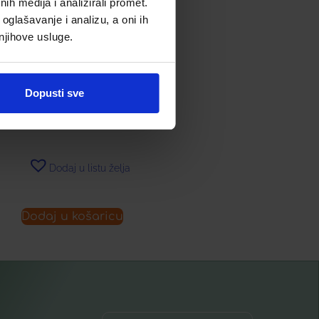
h medija i analizirali promet.
oglašavanje i analizu, a oni ih
 njihove usluge.
CINK KELAT 25 MG
Dopusti sve
10,00
€
Dodaj u listu želja
Dodaj u košaricu