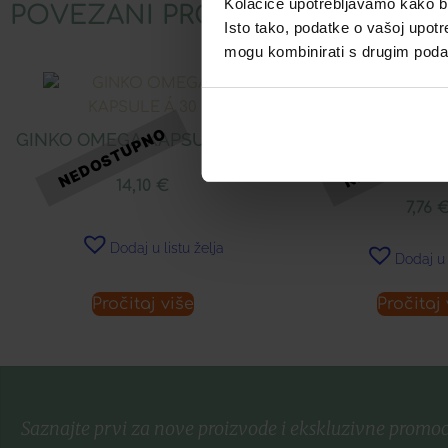
Kolačiće upotrebljavamo kako bis
POVEZANI PROIZVODI
Isto tako, podatke o vašoj upotr
mogu kombinirati s drugim podacim
GINKO OMEGA KAPSULE Á 30
FOLIC ACTIVE KA
Á 30
14,10
€
7,76
Dodaj u listu želja
Dodaj u 
Pročitaj više
Pročitaj 
Saznajte prvi za nove proizvode i ekskluzivne promoc