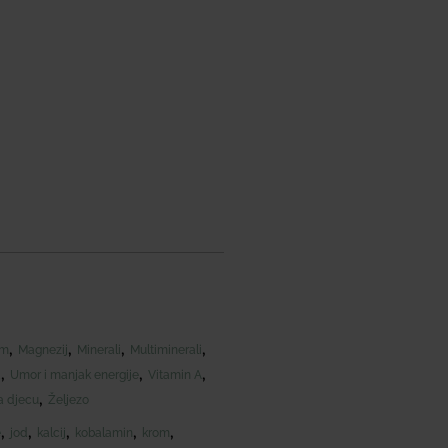
,
,
,
,
om
Magnezij
Minerali
Multiminerali
,
,
,
a
Umor i manjak energije
Vitamin A
,
a djecu
Željezo
,
,
,
,
,
e
jod
kalcij
kobalamin
krom