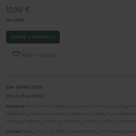
10,90
€
Na zalihi
Dodaj u košaricu
Dodaj u listu želja
EAN:
3859892728731
SKU (C šifra):
c021257
,
,
,
,
,
,
Kategorije:
Natural Wealth
Bakar
Cink
Dodaci prehrani
Kalcij
Kalij
Kr
,
,
,
,
Multivitamini
Preparati za imunitet
Samoliječenje
Selen
Stanje organizm
,
,
,
,
,
,
Vitamin B
Vitamin C
Vitamin D
Vitamin E
Vitamin K
Vitamini
Vitamini z
,
,
,
,
,
,
Oznake:
bakar
biotin
cink
direkt
dodaci prehrani
folna kiselina
granul