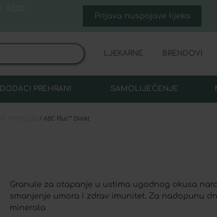
 50,00
Prijava nuspojave lijeka
LJEKARNE
BRENDOVI
DODACI PREHRANI
SAMOLIJEČENJE
k energije
/ ABC Plus™ Direkt
Granule za otapanje u ustima ugodnog okusa nar
smanjenje umora i zdrav imunitet. Za nadopunu dn
minerala