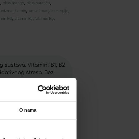
,
,
,
okus mango
okus naranča
,
,
,
ganizma
tiamin
umor i manjak energije
,
,
,
amin B6
vitamin B7
vitamin B9
g sustava. Vitamini B1, B2
idativnog stresa. Bez
O nama