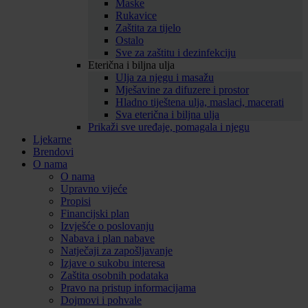
Maske
Rukavice
Zaštita za tijelo
Ostalo
Sve za zaštitu i dezinfekciju
Eterična i biljna ulja
Ulja za njegu i masažu
Mješavine za difuzere i prostor
Hladno tiještena ulja, maslaci, macerati
Sva eterična i biljna ulja
Prikaži sve uređaje, pomagala i njegu
Ljekarne
Brendovi
O nama
O nama
Upravno vijeće
Propisi
Financijski plan
Izvješće o poslovanju
Nabava i plan nabave
Natječaji za zapošljavanje
Izjave o sukobu interesa
Zaštita osobnih podataka
Pravo na pristup informacijama
Dojmovi i pohvale