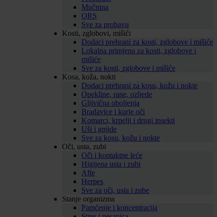
Mučnina
ORS
Sve za probavu
Kosti, zglobovi, mišići
Dodaci prehrani za kosti, zglobove i mišiće
Lokalna primjena za kosti, zglobove i
mišiće
Sve za kosti, zglobove i mišiće
Kosa, koža, nokti
Dodaci prehrani za kosu, kožu i nokte
Opekline, rane, ozljede
Gljivična oboljenja
Bradavice i kurje oči
Komarci, krpelji i drugi insekti
Uši i gnjide
Sve za kosu, kožu i nokte
Oči, usta, zubi
Oči i kontaktne leće
Higijena usta i zubi
Afte
Herpes
Sve za oči, usta i zube
Stanje organizma
Pamćenje i koncentracija
Stres i nesanica