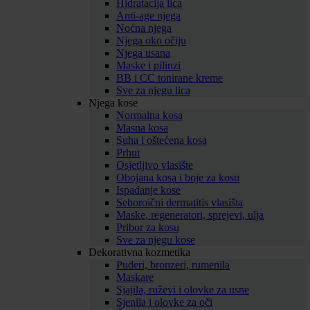
Hidratacija lica
Anti-age njega
Noćna njega
Njega oko očiju
Njega usana
Maske i pilinzi
BB i CC tonirane kreme
Sve za njegu lica
Njega kose
Normalna kosa
Masna kosa
Suha i oštećena kosa
Prhut
Osjetljivo vlasište
Obojana kosa i boje za kosu
Ispadanje kose
Seboroični dermatitis vlasišta
Maske, regeneratori, sprejevi, ulja
Pribor za kosu
Sve za njegu kose
Dekorativna kozmetika
Puderi, bronzeri, rumenila
Maskare
Sjajila, ruževi i olovke za usne
Sjenila i olovke za oči