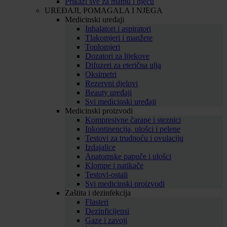
Prikaži sve za mamu i djecu
UREĐAJI, POMAGALA I NJEGA
Medicinski uređaji
Inhalatori i aspiratori
Tlakomjeri i manžete
Toplomjeri
Dozatori za lijekove
Difuzeri za eterična ulja
Oksimetri
Rezervni djelovi
Beauty uređaji
Svi medicinski uređaji
Medicinski proizvodi
Kompresivne čarape i steznici
Inkontinencija, ulošci i pelene
Testovi za trudnoću i ovulaciju
Izdajalice
Anatomske papuče i ulošci
Klompe i natikače
Testovi-ostali
Svi medicinski proizvodi
Zaštita i dezinfekcija
Flasteri
Dezinficijensi
Gaze i zavoji