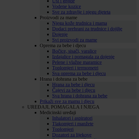
Uši i gnjide
Vodene kozice
Sve za zdravlje i njegu djeteta
Proizvodi za mame
Njega kože trudnica i mama
Dodaci prehrani za trudnice i dojilje
Dojenje
Svi proizvodi za mame
Oprema za bebe i djecu
Bočice, sisači, varalice
Izdajalice i pomagala za dojenje
Pelene i vlažne maramice
Toplomjeri i termometri
Sva oprema za bebe i djecu
Hrana i dohrana za bebe
Hrana za bebe i djecu
Čajevi za bebe i djecu
Sva hrana i dohrana za bebe
Prikaži sve za mamu i djecu
UREĐAJI, POMAGALA I NJEGA
Medicinski uređaji
Inhalatori i aspiratori
Tlakomjeri i manžete
Toplomjeri
Dozatori za lijekove