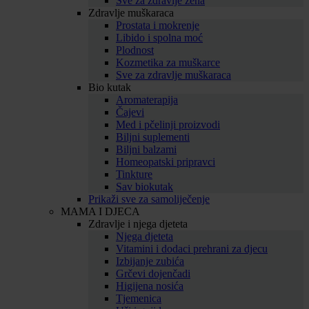
Sve za zdravlje žena
Zdravlje muškaraca
Prostata i mokrenje
Libido i spolna moć
Plodnost
Kozmetika za muškarce
Sve za zdravlje muškaraca
Bio kutak
Aromaterapija
Čajevi
Med i pčelinji proizvodi
Biljni suplementi
Biljni balzami
Homeopatski pripravci
Tinkture
Sav biokutak
Prikaži sve za samoliječenje
MAMA I DJECA
Zdravlje i njega djeteta
Njega djeteta
Vitamini i dodaci prehrani za djecu
Izbijanje zubića
Grčevi dojenčadi
Higijena nosića
Tjemenica