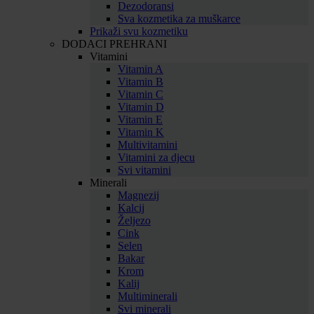
Dezodoransi
Sva kozmetika za muškarce
Prikaži svu kozmetiku
DODACI PREHRANI
Vitamini
Vitamin A
Vitamin B
Vitamin C
Vitamin D
Vitamin E
Vitamin K
Multivitamini
Vitamini za djecu
Svi vitamini
Minerali
Magnezij
Kalcij
Željezo
Cink
Selen
Bakar
Krom
Kalij
Multiminerali
Svi minerali