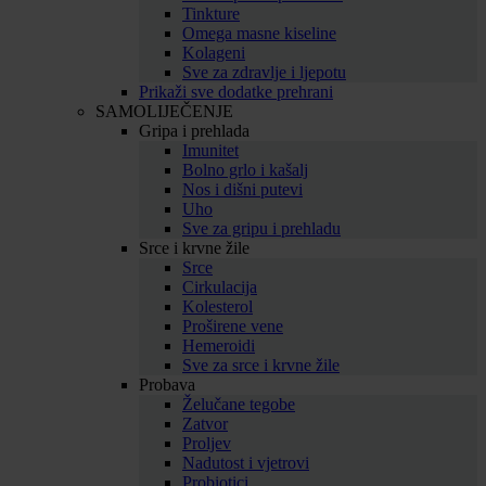
Tinkture
Omega masne kiseline
Kolageni
Sve za zdravlje i ljepotu
Prikaži sve dodatke prehrani
SAMOLIJEČENJE
Gripa i prehlada
Imunitet
Bolno grlo i kašalj
Nos i dišni putevi
Uho
Sve za gripu i prehladu
Srce i krvne žile
Srce
Cirkulacija
Kolesterol
Proširene vene
Hemeroidi
Sve za srce i krvne žile
Probava
Želučane tegobe
Zatvor
Proljev
Nadutost i vjetrovi
Probiotici