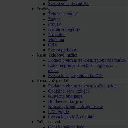
Sve za srce i krvne žile
Probava
Želučane tegobe
Zatvor
Proljev
Nadutost i vjetrovi
Probiotici
Mučnina
ORS
Sve za probavu
Kosti, zglobovi, mišići
Dodaci prehrani za kosti, zglobove i mišiće
Lokalna primjena za kosti, zglobove i
mišiće
Sve za kosti, zglobove i mišiće
Kosa, koža, nokti
Dodaci prehrani za kosu, kožu i nokte
Opekline, rane, ozljede
Gljivična oboljenja
Bradavice i kurje oči
Komarci, krpelji i drugi insekti
Uši i gnjide
Sve za kosu, kožu i nokte
Oči, usta, zubi
Oči i kontaktne leće