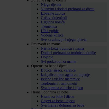
Zdravlje i njega djeteta
Njega djeteta
Vitamini i dodaci prehrani za djecu
Izbijanje zubića
Grčevi dojenčadi
Higijena nosića
Tjemenica
Uši i gnjide
Vodene kozice
Sve za zdravlje i njegu djeteta
Proizvodi za mame
Njega kože trudnica i mama
Dodaci prehrani za trudnice i dojilje
Dojenje
Svi proizvodi za mame
Oprema za bebe i djecu
Bočice, sisači, varalice
Izdajalice i pomagala za dojenje
Pelene i vlažne maramice
Toplomjeri i termometri
Sva oprema za bebe i djecu
Hrana i dohrana za bebe
Hrana za bebe i djecu
Čajevi za bebe i djecu
Sva hrana i dohrana za bebe