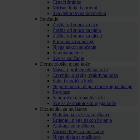
Čistaći šminke
Mirisne linije i parfemi
Sva dekorativna kozmetika
Sunčanje
Zaštita od sunca za lice
Zaštita od sunca za tijelo
Zaštita od sunca za djecu
Priprema za sunčanje
Njega nakon sunčanja
Samotamnjenje
Sve za sunčanje
Dermatološka njega kože
Masna i problematična koža
Crvenilo, alergije, reaktivna koža
Suha i atopična koža
Nepravilnosti, ožiljci i hiperpigmentacije
Psorijaza
Seboroični dermatitis kože
Sve za dermatološku njega kože
Kozmetika za muškarce
Hidratacija kože za muškarce
Brijanje i njega nakon brijanja
Anti-age za muškarce
Mirisne linije za muškarce
Njega tijela za muškarce