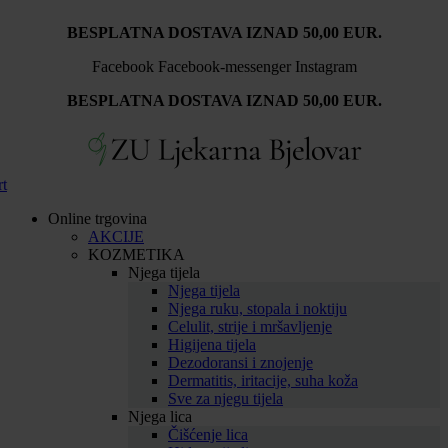
Idi
BESPLATNA DOSTAVA IZNAD 50,00 EUR.
na
sadržaj
Facebook
Facebook-messenger
Instagram
BESPLATNA DOSTAVA IZNAD 50,00 EUR.
rt
Online trgovina
AKCIJE
KOZMETIKA
Njega tijela
Njega tijela
Njega ruku, stopala i noktiju
Celulit, strije i mršavljenje
Higijena tijela
Dezodoransi i znojenje
Dermatitis, iritacije, suha koža
Sve za njegu tijela
Njega lica
Čišćenje lica