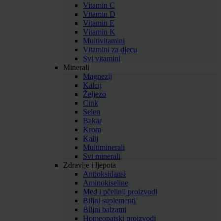
Vitamin C
Vitamin D
Vitamin E
Vitamin K
Multivitamini
Vitamini za djecu
Svi vitamini
Minerali
Magnezij
Kalcij
Željezo
Cink
Selen
Bakar
Krom
Kalij
Multiminerali
Svi minerali
Zdravlje i ljepota
Antioksidansi
Aminokiseline
Med i pčelinji proizvodi
Biljni suplementi
Biljni balzami
Homeopatski proizvodi