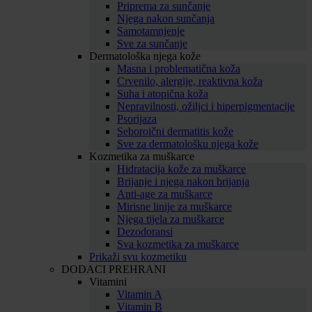
Priprema za sunčanje
Njega nakon sunčanja
Samotamnjenje
Sve za sunčanje
Dermatološka njega kože
Masna i problematična koža
Crvenilo, alergije, reaktivna koža
Suha i atopična koža
Nepravilnosti, ožiljci i hiperpigmentacije
Psorijaza
Seboroični dermatitis kože
Sve za dermatološku njega kože
Kozmetika za muškarce
Hidratacija kože za muškarce
Brijanje i njega nakon brijanja
Anti-age za muškarce
Mirisne linije za muškarce
Njega tijela za muškarce
Dezodoransi
Sva kozmetika za muškarce
Prikaži svu kozmetiku
DODACI PREHRANI
Vitamini
Vitamin A
Vitamin B