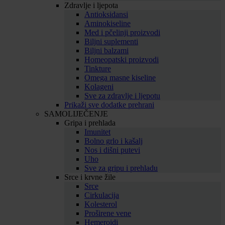
Zdravlje i ljepota
Antioksidansi
Aminokiseline
Med i pčelinji proizvodi
Biljni suplementi
Biljni balzami
Homeopatski proizvodi
Tinkture
Omega masne kiseline
Kolageni
Sve za zdravlje i ljepotu
Prikaži sve dodatke prehrani
SAMOLIJEČENJE
Gripa i prehlada
Imunitet
Bolno grlo i kašalj
Nos i dišni putevi
Uho
Sve za gripu i prehladu
Srce i krvne žile
Srce
Cirkulacija
Kolesterol
Proširene vene
Hemeroidi