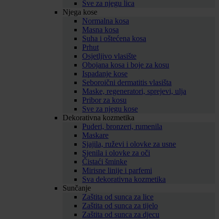
Sve za njegu lica
Njega kose
Normalna kosa
Masna kosa
Suha i oštećena kosa
Prhut
Osjetljivo vlasište
Obojana kosa i boje za kosu
Ispadanje kose
Seboroični dermatitis vlasišta
Maske, regeneratori, sprejevi, ulja
Pribor za kosu
Sve za njegu kose
Dekorativna kozmetika
Puderi, bronzeri, rumenila
Maskare
Sjajila, ruževi i olovke za usne
Sjenila i olovke za oči
Čistaći šminke
Mirisne linije i parfemi
Sva dekorativna kozmetika
Sunčanje
Zaštita od sunca za lice
Zaštita od sunca za tijelo
Zaštita od sunca za djecu