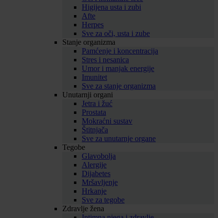
Higijena usta i zubi
Afte
Herpes
Sve za oči, usta i zube
Stanje organizma
Pamćenje i koncentracija
Stres i nesanica
Umor i manjak energije
Imunitet
Sve za stanje organizma
Unutarnji organi
Jetra i žuć
Prostata
Mokraćni sustav
Štitnjača
Sve za unutarnje organe
Tegobe
Glavobolja
Alergije
Dijabetes
Mršavljenje
Hrkanje
Sve za tegobe
Zdravlje žena
Intimna njega i zdravlje