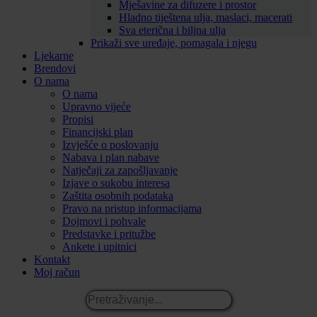
Mješavine za difuzere i prostor
Hladno tiještena ulja, maslaci, macerati
Sva eterična i biljna ulja
Prikaži sve uređaje, pomagala i njegu
Ljekarne
Brendovi
O nama
O nama
Upravno vijeće
Propisi
Financijski plan
Izvješće o poslovanju
Nabava i plan nabave
Natječaji za zapošljavanje
Izjave o sukobu interesa
Zaštita osobnih podataka
Pravo na pristup informacijama
Dojmovi i pohvale
Predstavke i pritužbe
Ankete i upitnici
Kontakt
Moj račun
Pretraživanje...