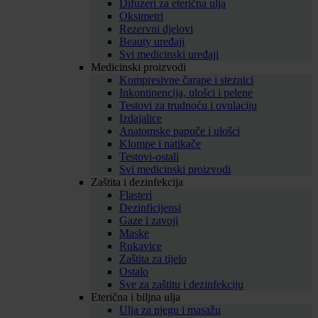
Difuzeri za eterična ulja
Oksimetri
Rezervni djelovi
Beauty uređaji
Svi medicinski uređaji
Medicinski proizvodi
Kompresivne čarape i steznici
Inkontinencija, ulošci i pelene
Testovi za trudnoću i ovulaciju
Izdajalice
Anatomske papuče i ulošci
Klompe i natikače
Testovi-ostali
Svi medicinski proizvodi
Zaštita i dezinfekcija
Flasteri
Dezinficijensi
Gaze i zavoji
Maske
Rukavice
Zaštita za tijelo
Ostalo
Sve za zaštitu i dezinfekciju
Eterična i biljna ulja
Ulja za njegu i masažu