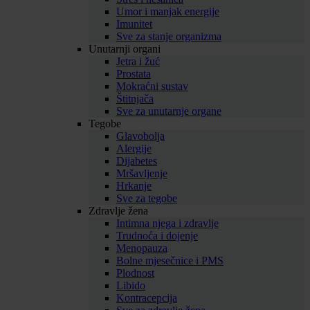
Umor i manjak energije
Imunitet
Sve za stanje organizma
Unutarnji organi
Jetra i žuć
Prostata
Mokraćni sustav
Štitnjača
Sve za unutarnje organe
Tegobe
Glavobolja
Alergije
Dijabetes
Mršavljenje
Hrkanje
Sve za tegobe
Zdravlje žena
Intimna njega i zdravlje
Trudnoća i dojenje
Menopauza
Bolne mjesečnice i PMS
Plodnost
Libido
Kontracepcija