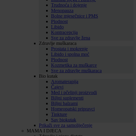
Trudnoća i dojenje
Menopauza
Bolne mjesečnice i PMS
Plodnost
Libido
Kontracepcija
Sve za zdravlje žena
Zdravlje muškaraca
Prostata i mokrenje
Libido i spolna moć
Plodnost
Kozmetika za muškarce
Sve za zdravlje muškaraca
Bio kutak
Aromaterapija
Čajevi
Med i pčelinji proizvodi
Biljni suplementi
Biljni balzami
Homeopatski pripravci
Tinkture
Sav biokutak
Prikaži sve za samoliječenje
MAMA I DJECA