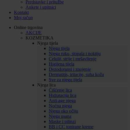
Predstavke i pritužbe
Ankete i upitnici
Kontakt
Moj račun
Online trgovina
AKCIJE
KOZMETIKA
Njega tijela
Njega tijela
Njega ruku, stopala i noktiju
Celulit, strije i mršavljenje
Higijena tijela
Dezodoransi i znojenje
Dermatitis, iritacije, suha koža
Sve za njegu tijela
Njega lica
Čišćenje lica
Hidratacija lica
Anti-age njega
Noćna njega
Njega oko očiju
Njega usana
Maske i pilinzi
BB i CC tonirane kreme