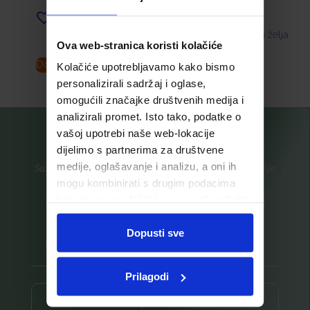
Dodaj u listu želja
Dodaj u listu želja
Ova web-stranica koristi kolačiće
Dodaj u košaricu
Pročitaj više
Kolačiće upotrebljavamo kako bismo
personalizirali sadržaj i oglase,
omogućili značajke društvenih medija i
analizirali promet. Isto tako, podatke o
vašoj upotrebi naše web-lokacije
dijelimo s partnerima za društvene
medije, oglašavanje i analizu, a oni ih
Saznajte prvi za nove proizvode i ekskluzivne promocije
mogu kombinirati s drugim podacima
Prijavite se na listu za novosti
koje ste im pružili ili koje su prikupili dok
ste upotrebljavali njihove usluge.
Dopusti sve
Prilagodi
Prijava ⟶