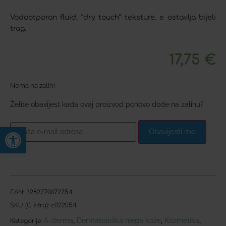
Vodootporan fluid, “dry touch” teksture. e ostavlja bijeli
trag.
17,75
€
Nema na zalihi
Želite obavijest kada ovaj proizvod ponovo dođe na zalihu?
Open toolbar
Obavijesti me
EAN:
3282770072754
SKU (C šifra):
c022054
A-derma
Dermatološka njega kože
Kozmetika
,
,
,
Kategorije: