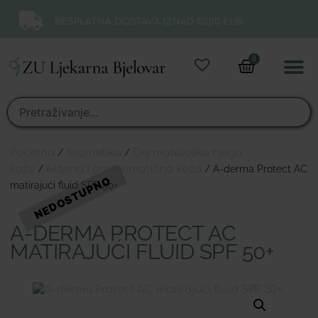
BESPLATNA DOSTAVA IZNAD 50,00 EUR.
0
Online 
Moj ra
Početna
/
Kozmetika
/
Dermatološka njega
kože
/
Masna i problematična koža
/ A-derma Protect AC
matirajući fluid SPF 50+
A-DERMA PROTECT AC
MATIRAJUĆI FLUID SPF 50+