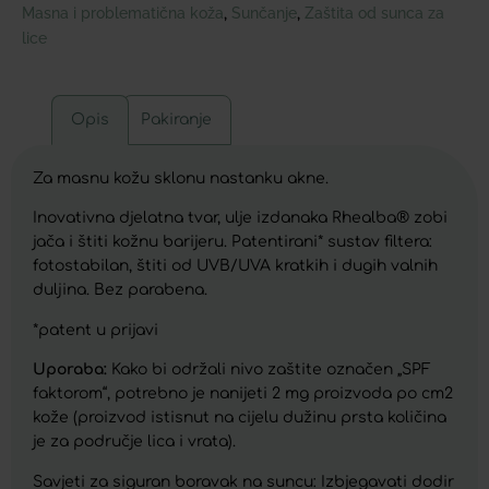
Masna i problematična koža
Sunčanje
Zaštita od sunca za
,
,
lice
Opis
Pakiranje
Za masnu kožu sklonu nastanku akne.
Inovativna djelatna tvar, ulje izdanaka Rhealba® zobi
jača i štiti kožnu barijeru. Patentirani* sustav filtera:
fotostabilan, štiti od UVB/UVA kratkih i dugih valnih
duljina. Bez parabena.
*patent u prijavi
Uporaba:
Kako bi održali nivo zaštite označen „SPF
faktorom“, potrebno je nanijeti 2 mg proizvoda po cm2
kože (proizvod istisnut na cijelu dužinu prsta količina
je za područje lica i vrata).
Savjeti za siguran boravak na suncu: Izbjegavati dodir