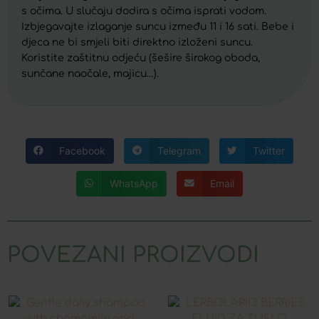
s očima. U slučaju dodira s očima isprati vodom.
Izbjegavajte izlaganje suncu između 11 i 16 sati. Bebe i
djeca ne bi smjeli biti direktno izloženi suncu.
Koristite zaštitnu odjeću (šešire širokog oboda,
sunčane naočale, majicu…).
Facebook
Telegram
Twitter
WhatsApp
Email
POVEZANI PROIZVODI