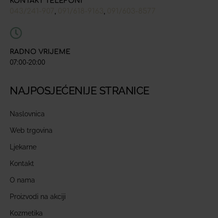
KONTAKT TELEFONI
043/241-907
091/618-9163
091/603-8577
,
,
RADNO VRIJEME
07:00-20:00
NAJPOSJEĆENIJE STRANICE
Naslovnica
Web trgovina
Ljekarne
Kontakt
O nama
Proizvodi na akciji
Kozmetika