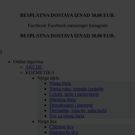
BESPLATNA DOSTAVA IZNAD 50,00 EUR.
Facebook
Facebook-messenger
Instagram
BESPLATNA DOSTAVA IZNAD 50,00 EUR.
rt
Online trgovina
AKCIJE
KOZMETIKA
Njega tijela
Njega tijela
Njega ruku, stopala i noktiju
Celulit, strije i mršavljenje
Higijena tijela
Dezodoransi i znojenje
Dermatitis, iritacije, suha koža
Sve za njegu tijela
Njega lica
Čišćenje lica
Hidratacija lica