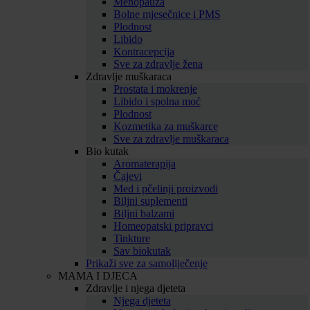
Menopauza
Bolne mjesečnice i PMS
Plodnost
Libido
Kontracepcija
Sve za zdravlje žena
Zdravlje muškaraca
Prostata i mokrenje
Libido i spolna moć
Plodnost
Kozmetika za muškarce
Sve za zdravlje muškaraca
Bio kutak
Aromaterapija
Čajevi
Med i pčelinji proizvodi
Biljni suplementi
Biljni balzami
Homeopatski pripravci
Tinkture
Sav biokutak
Prikaži sve za samoliječenje
MAMA I DJECA
Zdravlje i njega djeteta
Njega djeteta