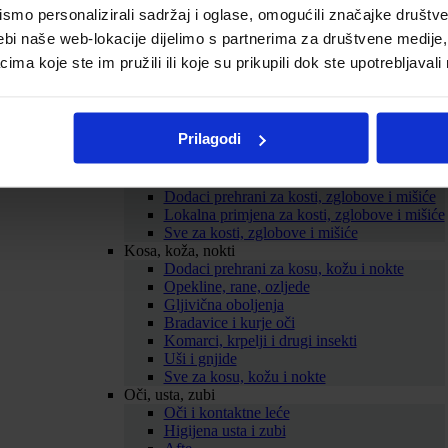
mo personalizirali sadržaj i oglase, omogućili značajke društveni
Probava
Želučane tegobe
ebi naše web-lokacije dijelimo s partnerima za društvene medije, 
Zatvor
a koje ste im pružili ili koje su prikupili dok ste upotrebljavali
Proljev
Nadutost i vjetrovi
Probiotici
Mučnina
Prilagodi
ORS
Sve za probavu
Kosti, zglobovi, mišići
Dodaci prehrani za kosti, zglobove i mišiće
Lokalna primjena za kosti, zglobove i mišiće
Sve za kosti, zglobove i mišiće
Kosa, koža, nokti
Dodaci prehrani za kosu, kožu i nokte
Opekline, rane, ozljede
Gljivična oboljenja
Bradavice i kurje oči
Komarci, krpelji i drugi insekti
Uši i gnjide
Sve za kosu, kožu i nokte
Oči, usta, zubi
Oči i kontaktne leće
Higijena usta i zubi