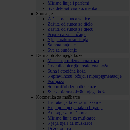
Mirisne linije i parfemi
Sva dekorativna kozmetika
Sunčanje
Zaštita od sunca za lice
Zaštita od sunca za tijelo
Zaštita od sunca za djecu
Priprema za sunčanje
Njega nakon sunčanja
Samotamnjenje
Sve za sunčanje
Dermatološka njega kože
Masna i problematična koža
Crvenilo, alergije, reaktivna koža
Suha i atopična koža
Nepravilnosti, ožiljci i hiperpigmentacije
Psorijaza
Seboroični dermatitis kože
Sve za dermatološku njega kože
Kozmetika za muškarce
Hidratacija kože za muškarce
Brijanje i njega nakon brijanja
Anti-age za muškarce
Mirisne linije za muškarce
Njega tijela za muškarce
Dezodoransi