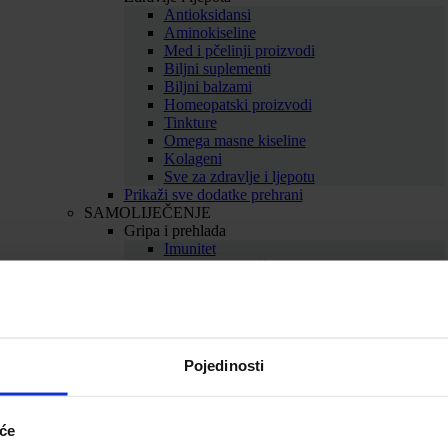
Antioksidansi
Aminokiseline
Med i pčelinji proizvodi
Biljni suplementi
Biljni balzami
Homeopatski proizvodi
Tinkture
Omega masne kiseline
Kolageni
Sve za zdravlje i ljepotu
Prikaži sve dodatke prehrani
SAMOLIJEČENJE
Gripa i prehlada
Imunitet
Bolno grlo i kašalj
Nos i dišni putevi
Uho
Sve za gripu i prehladu
Srce i krvne žile
Srce
Pojedinosti
Cirkulacija
Kolesterol
Proširene vene
Hemeroidi
iće
Sve za srce i krvne žile