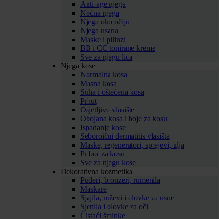
Anti-age njega
Noćna njega
Njega oko očiju
Njega usana
Maske i pilinzi
BB i CC tonirane kreme
Sve za njegu lica
Njega kose
Normalna kosa
Masna kosa
Suha i oštećena kosa
Prhut
Osjetljivo vlasište
Obojana kosa i boje za kosu
Ispadanje kose
Seboroični dermatitis vlasišta
Maske, regeneratori, sprejevi, ulja
Pribor za kosu
Sve za njegu kose
Dekorativna kozmetika
Puderi, bronzeri, rumenila
Maskare
Sjajila, ruževi i olovke za usne
Sjenila i olovke za oči
Čistaći šminke