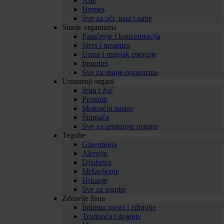
Afte
Herpes
Sve za oči, usta i zube
Stanje organizma
Pamćenje i koncentracija
Stres i nesanica
Umor i manjak energije
Imunitet
Sve za stanje organizma
Unutarnji organi
Jetra i žuć
Prostata
Mokraćni sustav
Štitnjača
Sve za unutarnje organe
Tegobe
Glavobolja
Alergije
Dijabetes
Mršavljenje
Hrkanje
Sve za tegobe
Zdravlje žena
Intimna njega i zdravlje
Trudnoća i dojenje