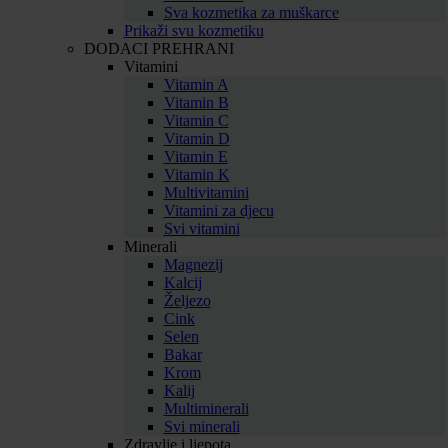
Sva kozmetika za muškarce
Prikaži svu kozmetiku
DODACI PREHRANI
Vitamini
Vitamin A
Vitamin B
Vitamin C
Vitamin D
Vitamin E
Vitamin K
Multivitamini
Vitamini za djecu
Svi vitamini
Minerali
Magnezij
Kalcij
Željezo
Cink
Selen
Bakar
Krom
Kalij
Multiminerali
Svi minerali
Zdravlje i ljepota