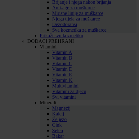
Brijanje i njega nakon brijanja
Anti-age za muškarce
Mirisne linije za muškarce
Njega tijela za muškarce
Dezodoransi
Sva kozmetika za muškarce
Prikaži svu kozmetiku
DODACI PREHRANI
Vitamini
Vitamin A
Vitamin B
Vitamin C
Vitamin D
Vitamin E
Vitamin K
Multivitamini
Vitamini za djecu
Svi vitamini
Minerali
Magnezij
Kalcij
Željezo
Cink
Selen
Bakar