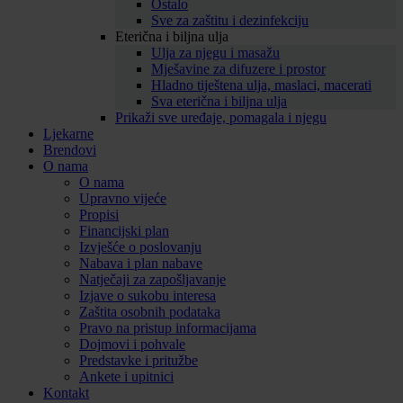
Ostalo
Sve za zaštitu i dezinfekciju
Eterična i biljna ulja
Ulja za njegu i masažu
Mješavine za difuzere i prostor
Hladno tiještena ulja, maslaci, macerati
Sva eterična i biljna ulja
Prikaži sve uređaje, pomagala i njegu
Ljekarne
Brendovi
O nama
O nama
Upravno vijeće
Propisi
Financijski plan
Izvješće o poslovanju
Nabava i plan nabave
Natječaji za zapošljavanje
Izjave o sukobu interesa
Zaštita osobnih podataka
Pravo na pristup informacijama
Dojmovi i pohvale
Predstavke i pritužbe
Ankete i upitnici
Kontakt