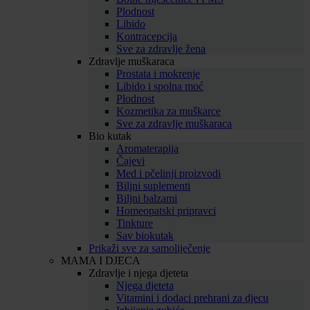
Plodnost
Libido
Kontracepcija
Sve za zdravlje žena
Zdravlje muškaraca
Prostata i mokrenje
Libido i spolna moć
Plodnost
Kozmetika za muškarce
Sve za zdravlje muškaraca
Bio kutak
Aromaterapija
Čajevi
Med i pčelinji proizvodi
Biljni suplementi
Biljni balzami
Homeopatski pripravci
Tinkture
Sav biokutak
Prikaži sve za samoliječenje
MAMA I DJECA
Zdravlje i njega djeteta
Njega djeteta
Vitamini i dodaci prehrani za djecu