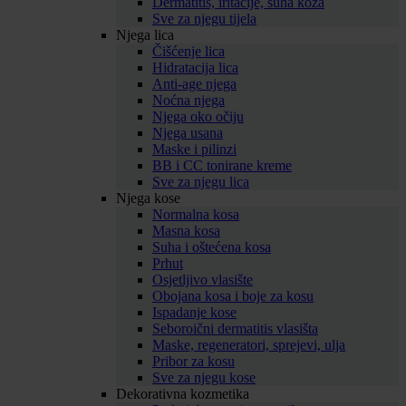
Dermatitis, iritacije, suha koža
Sve za njegu tijela
Njega lica
Čišćenje lica
Hidratacija lica
Anti-age njega
Noćna njega
Njega oko očiju
Njega usana
Maske i pilinzi
BB i CC tonirane kreme
Sve za njegu lica
Njega kose
Normalna kosa
Masna kosa
Suha i oštećena kosa
Prhut
Osjetljivo vlasište
Obojana kosa i boje za kosu
Ispadanje kose
Seboroični dermatitis vlasišta
Maske, regeneratori, sprejevi, ulja
Pribor za kosu
Sve za njegu kose
Dekorativna kozmetika