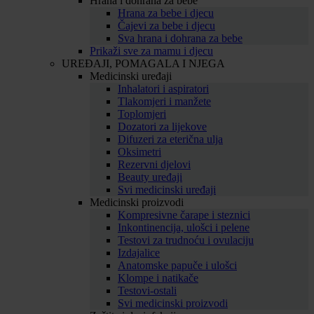
Hrana i dohrana za bebe
Hrana za bebe i djecu
Čajevi za bebe i djecu
Sva hrana i dohrana za bebe
Prikaži sve za mamu i djecu
UREĐAJI, POMAGALA I NJEGA
Medicinski uređaji
Inhalatori i aspiratori
Tlakomjeri i manžete
Toplomjeri
Dozatori za lijekove
Difuzeri za eterična ulja
Oksimetri
Rezervni djelovi
Beauty uređaji
Svi medicinski uređaji
Medicinski proizvodi
Kompresivne čarape i steznici
Inkontinencija, ulošci i pelene
Testovi za trudnoću i ovulaciju
Izdajalice
Anatomske papuče i ulošci
Klompe i natikače
Testovi-ostali
Svi medicinski proizvodi