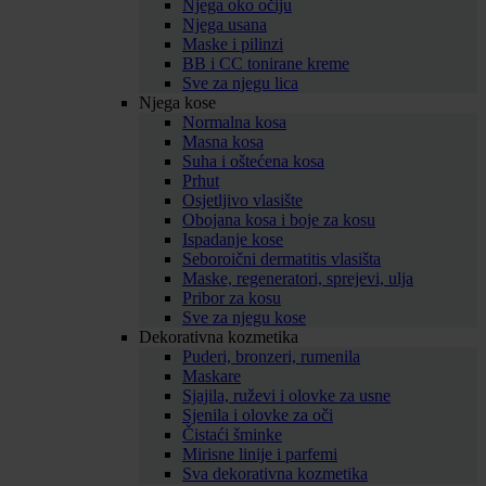
Njega oko očiju
Njega usana
Maske i pilinzi
BB i CC tonirane kreme
Sve za njegu lica
Njega kose
Normalna kosa
Masna kosa
Suha i oštećena kosa
Prhut
Osjetljivo vlasište
Obojana kosa i boje za kosu
Ispadanje kose
Seboroični dermatitis vlasišta
Maske, regeneratori, sprejevi, ulja
Pribor za kosu
Sve za njegu kose
Dekorativna kozmetika
Puderi, bronzeri, rumenila
Maskare
Sjajila, ruževi i olovke za usne
Sjenila i olovke za oči
Čistaći šminke
Mirisne linije i parfemi
Sva dekorativna kozmetika