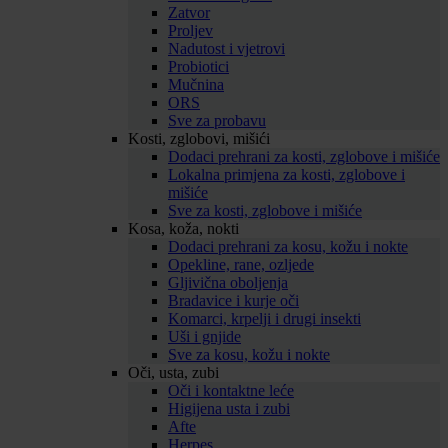
Zatvor
Proljev
Nadutost i vjetrovi
Probiotici
Mučnina
ORS
Sve za probavu
Kosti, zglobovi, mišići
Dodaci prehrani za kosti, zglobove i mišiće
Lokalna primjena za kosti, zglobove i
mišiće
Sve za kosti, zglobove i mišiće
Kosa, koža, nokti
Dodaci prehrani za kosu, kožu i nokte
Opekline, rane, ozljede
Gljivična oboljenja
Bradavice i kurje oči
Komarci, krpelji i drugi insekti
Uši i gnjide
Sve za kosu, kožu i nokte
Oči, usta, zubi
Oči i kontaktne leće
Higijena usta i zubi
Afte
Herpes