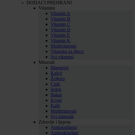
DODACI PREHRANI
Vitamini
Vitamin A
Vitamin B
Vitamin C
Vitamin D
Vitamin E
Vitamin K
Multivitamini
Vitamini za djecu
Svi vitamini
Minerali
Magnezij
Kalcij
Željezo
Cink
Selen
Bakar
Krom
Kalij
Multiminerali
Svi minerali
Zdravlje i ljepota
Antioksidansi
Aminokiseline