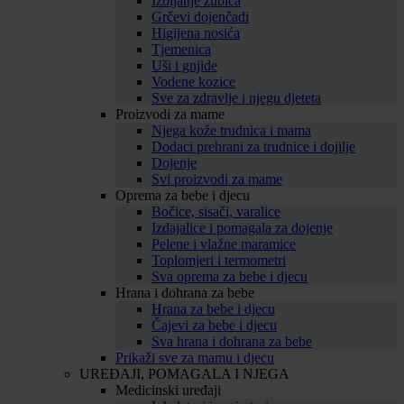
Izbijanje zubića
Grčevi dojenčadi
Higijena nosića
Tjemenica
Uši i gnjide
Vodene kozice
Sve za zdravlje i njegu djeteta
Proizvodi za mame
Njega kože trudnica i mama
Dodaci prehrani za trudnice i dojilje
Dojenje
Svi proizvodi za mame
Oprema za bebe i djecu
Bočice, sisači, varalice
Izdajalice i pomagala za dojenje
Pelene i vlažne maramice
Toplomjeri i termometri
Sva oprema za bebe i djecu
Hrana i dohrana za bebe
Hrana za bebe i djecu
Čajevi za bebe i djecu
Sva hrana i dohrana za bebe
Prikaži sve za mamu i djecu
UREĐAJI, POMAGALA I NJEGA
Medicinski uređaji