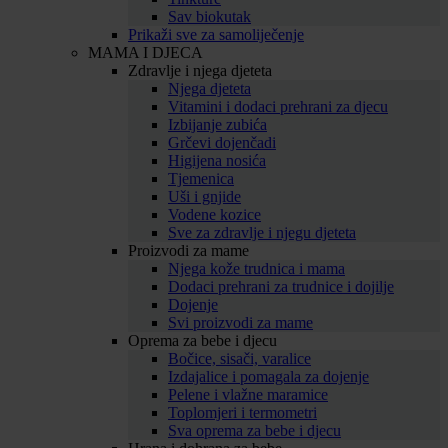
Sav biokutak
Prikaži sve za samoliječenje
MAMA I DJECA
Zdravlje i njega djeteta
Njega djeteta
Vitamini i dodaci prehrani za djecu
Izbijanje zubića
Grčevi dojenčadi
Higijena nosića
Tjemenica
Uši i gnjide
Vodene kozice
Sve za zdravlje i njegu djeteta
Proizvodi za mame
Njega kože trudnica i mama
Dodaci prehrani za trudnice i dojilje
Dojenje
Svi proizvodi za mame
Oprema za bebe i djecu
Bočice, sisači, varalice
Izdajalice i pomagala za dojenje
Pelene i vlažne maramice
Toplomjeri i termometri
Sva oprema za bebe i djecu