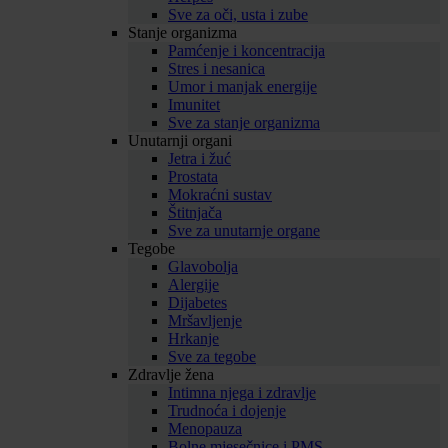
Sve za oči, usta i zube
Stanje organizma
Pamćenje i koncentracija
Stres i nesanica
Umor i manjak energije
Imunitet
Sve za stanje organizma
Unutarnji organi
Jetra i žuć
Prostata
Mokraćni sustav
Štitnjača
Sve za unutarnje organe
Tegobe
Glavobolja
Alergije
Dijabetes
Mršavljenje
Hrkanje
Sve za tegobe
Zdravlje žena
Intimna njega i zdravlje
Trudnoća i dojenje
Menopauza
Bolne mjesečnice i PMS