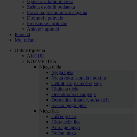
Izjave o sukobu interesa
Zaštita osobnih podataka
Pravo na pristup informacijama
Dojmovi i pohvale
Predstavke i pritužbe
Ankete i upitnici
Kontakt
Moj račun
Online trgovina
AKCIJE
KOZMETIKA
Njega tijela
Njega tijela
Njega ruku, stopala i noktiju
Celulit, strije i mršavljenje
Higijena tijela
Dezodoransi i znojenje
Dermatitis, iritacije, suha koža
Sve za njegu tijela
Njega lica
Čišćenje lica
Hidratacija lica
Anti-age njega
Noćna njega