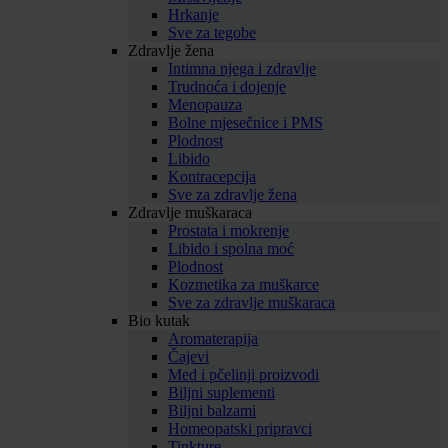
Hrkanje
Sve za tegobe
Zdravlje žena
Intimna njega i zdravlje
Trudnoća i dojenje
Menopauza
Bolne mjesečnice i PMS
Plodnost
Libido
Kontracepcija
Sve za zdravlje žena
Zdravlje muškaraca
Prostata i mokrenje
Libido i spolna moć
Plodnost
Kozmetika za muškarce
Sve za zdravlje muškaraca
Bio kutak
Aromaterapija
Čajevi
Med i pčelinji proizvodi
Biljni suplementi
Biljni balzami
Homeopatski pripravci
Tinkture