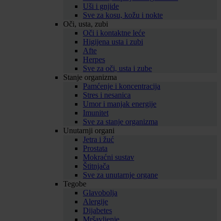
Uši i gnjide
Sve za kosu, kožu i nokte
Oči, usta, zubi
Oči i kontaktne leće
Higijena usta i zubi
Afte
Herpes
Sve za oči, usta i zube
Stanje organizma
Pamćenje i koncentracija
Stres i nesanica
Umor i manjak energije
Imunitet
Sve za stanje organizma
Unutarnji organi
Jetra i žuć
Prostata
Mokraćni sustav
Štitnjača
Sve za unutarnje organe
Tegobe
Glavobolja
Alergije
Dijabetes
Mršavljenje