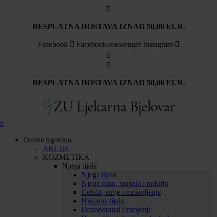
Idi
na
sadržaj
BESPLATNA DOSTAVA IZNAD 50,00 EUR.
Facebook
Facebook-messenger
Instagram
BESPLATNA DOSTAVA IZNAD 50,00 EUR.
rt
Online trgovina
AKCIJE
KOZMETIKA
Njega tijela
Njega tijela
Njega ruku, stopala i noktiju
Celulit, strije i mršavljenje
Higijena tijela
Dezodoransi i znojenje