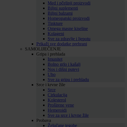
Med i pčelinji proizvodi
Biljni suplementi
Biljni balzami
Homeopatski proizvodi
Tinkture
Omega masne kiseline
Kolageni
Sve za zdravlje i ljepotu
Prikaži sve dodatke prehrani
SAMOLIJEČENJE
Gripa i prehlada
Imunitet
Bolno grlo i kašalj
Nos i dišni putevi
Uho
Sve za gripu i prehladu
Srce i krvne žile
Srce
Cirkulacija
Kolesterol
Proširene vene
Hemeroidi
Sve za srce i krvne žile
Probava
Želučane tegobe