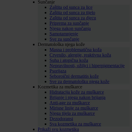
Sunčanje
Zaštita od sunca za lice
Zaštita od sunca za tijelo
Zaštita od sunca za djecu
Priprema za sunčanje
Njega nakon sunčanja
Samotamnjenje
Sve za sunčanje
Dermatološka njega kože
Masna i problematična koža
Crvenilo, alergije, reaktivna koža
Suha i atopična koža
Nepravilnosti, ožiljci i hiperpigmentacije
Psorijaza
Seboroični dermatitis kože
Sve za dermatološku njega kože
Kozmetika za muškarce
Hidratacija kože za muškarce
Brijanje i njega nakon brijanja
Anti-age za muškarce
Mirisne linije za muškarce
Njega tijela za muškarce
Dezodoransi
Sva kozmetika za muškarce
Prikaži svu kozmetiku