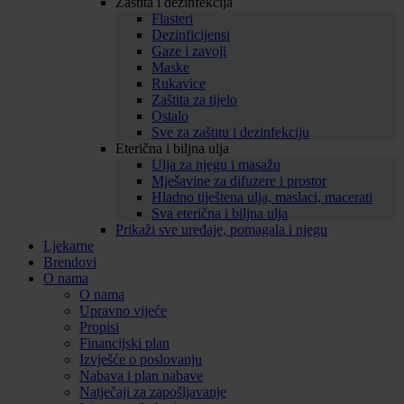
Zaštita i dezinfekcija
Flasteri
Dezinficijensi
Gaze i zavoji
Maske
Rukavice
Zaštita za tijelo
Ostalo
Sve za zaštitu i dezinfekciju
Eterična i biljna ulja
Ulja za njegu i masažu
Mješavine za difuzere i prostor
Hladno tiještena ulja, maslaci, macerati
Sva eterična i biljna ulja
Prikaži sve uređaje, pomagala i njegu
Ljekarne
Brendovi
O nama
O nama
Upravno vijeće
Propisi
Financijski plan
Izvješće o poslovanju
Nabava i plan nabave
Natječaji za zapošljavanje