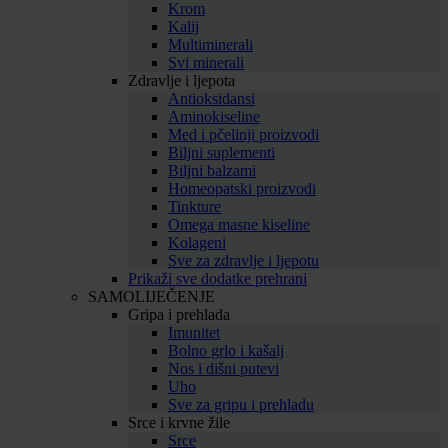
Krom
Kalij
Multiminerali
Svi minerali
Zdravlje i ljepota
Antioksidansi
Aminokiseline
Med i pčelinji proizvodi
Biljni suplementi
Biljni balzami
Homeopatski proizvodi
Tinkture
Omega masne kiseline
Kolageni
Sve za zdravlje i ljepotu
Prikaži sve dodatke prehrani
SAMOLIJEČENJE
Gripa i prehlada
Imunitet
Bolno grlo i kašalj
Nos i dišni putevi
Uho
Sve za gripu i prehladu
Srce i krvne žile
Srce