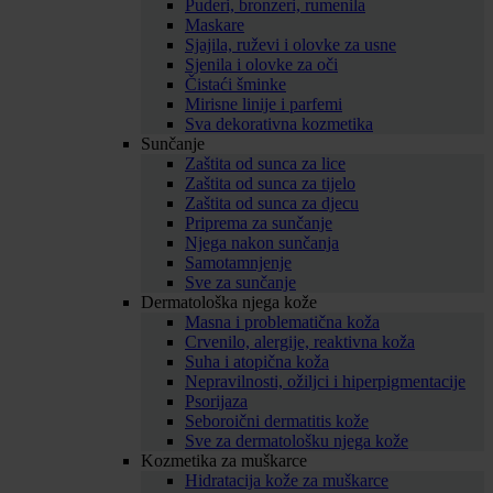
Puderi, bronzeri, rumenila
Maskare
Sjajila, ruževi i olovke za usne
Sjenila i olovke za oči
Čistaći šminke
Mirisne linije i parfemi
Sva dekorativna kozmetika
Sunčanje
Zaštita od sunca za lice
Zaštita od sunca za tijelo
Zaštita od sunca za djecu
Priprema za sunčanje
Njega nakon sunčanja
Samotamnjenje
Sve za sunčanje
Dermatološka njega kože
Masna i problematična koža
Crvenilo, alergije, reaktivna koža
Suha i atopična koža
Nepravilnosti, ožiljci i hiperpigmentacije
Psorijaza
Seboroični dermatitis kože
Sve za dermatološku njega kože
Kozmetika za muškarce
Hidratacija kože za muškarce