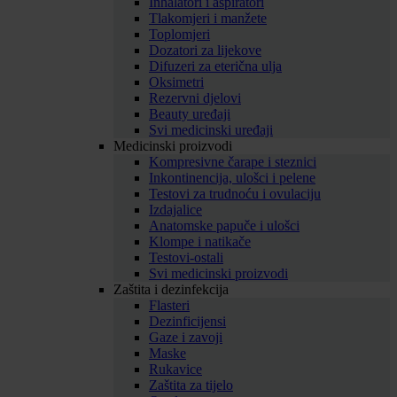
Inhalatori i aspiratori
Tlakomjeri i manžete
Toplomjeri
Dozatori za lijekove
Difuzeri za eterična ulja
Oksimetri
Rezervni djelovi
Beauty uređaji
Svi medicinski uređaji
Medicinski proizvodi
Kompresivne čarape i steznici
Inkontinencija, ulošci i pelene
Testovi za trudnoću i ovulaciju
Izdajalice
Anatomske papuče i ulošci
Klompe i natikače
Testovi-ostali
Svi medicinski proizvodi
Zaštita i dezinfekcija
Flasteri
Dezinficijensi
Gaze i zavoji
Maske
Rukavice
Zaštita za tijelo