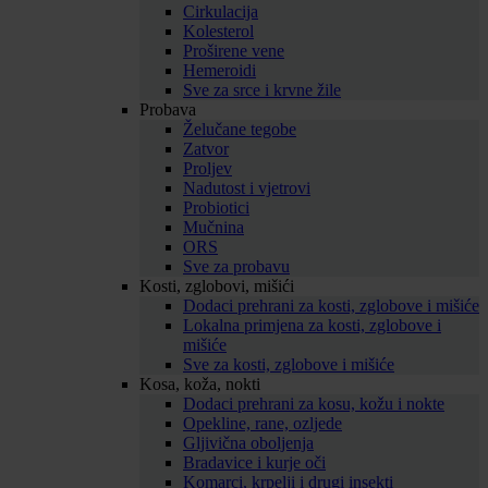
Cirkulacija
Kolesterol
Proširene vene
Hemeroidi
Sve za srce i krvne žile
Probava
Želučane tegobe
Zatvor
Proljev
Nadutost i vjetrovi
Probiotici
Mučnina
ORS
Sve za probavu
Kosti, zglobovi, mišići
Dodaci prehrani za kosti, zglobove i mišiće
Lokalna primjena za kosti, zglobove i
mišiće
Sve za kosti, zglobove i mišiće
Kosa, koža, nokti
Dodaci prehrani za kosu, kožu i nokte
Opekline, rane, ozljede
Gljivična oboljenja
Bradavice i kurje oči
Komarci, krpelji i drugi insekti