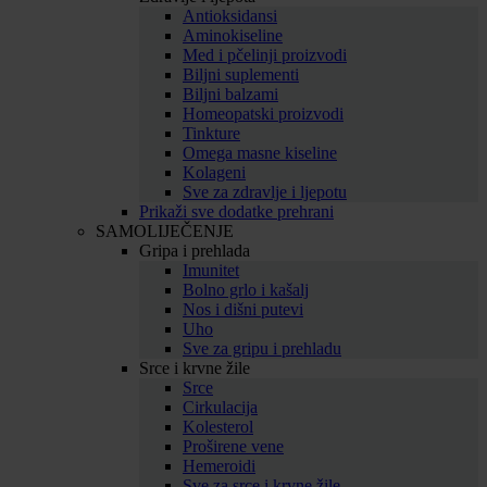
Antioksidansi
Aminokiseline
Med i pčelinji proizvodi
Biljni suplementi
Biljni balzami
Homeopatski proizvodi
Tinkture
Omega masne kiseline
Kolageni
Sve za zdravlje i ljepotu
Prikaži sve dodatke prehrani
SAMOLIJEČENJE
Gripa i prehlada
Imunitet
Bolno grlo i kašalj
Nos i dišni putevi
Uho
Sve za gripu i prehladu
Srce i krvne žile
Srce
Cirkulacija
Kolesterol
Proširene vene
Hemeroidi
Sve za srce i krvne žile