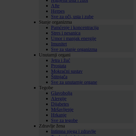
Higijena usta i zubi
Afte
Herpes
Sve za oči, usta i zube
Stanje organizma
Pamćenje i koncentracija
Stres i nesanica
Umor i manjak energije
Imunitet
Sve za stanje organizma
Unutarnji organi
Jetra i žuć
Prostata
Mokraćni sustav
Štitnjača
Sve za unutarnje organe
Tegobe
Glavobolja
Alergije
Dijabetes
Mršavljenje
Hrkanje
Sve za tegobe
Zdravlje žena
Intimna njega i zdravlje