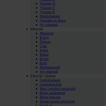
Vitamin D
Vitamin E
Vitamin K
Multivitamini
Vitamini za djecu
Svi vitamini
Minerali
Magnezij
Kalcij
Željezo
Cink
Selen
Bakar
Krom
Kalij
Multiminerali
Svi minerali
Zdravlje i ljepota
Antioksidansi
Aminokiseline
Med i pčelinji proizvodi
Biljni suplementi
Biljni balzami
Homeopatski proizvodi
Tinkture