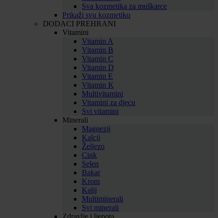
Sva kozmetika za muškarce
Prikaži svu kozmetiku
DODACI PREHRANI
Vitamini
Vitamin A
Vitamin B
Vitamin C
Vitamin D
Vitamin E
Vitamin K
Multivitamini
Vitamini za djecu
Svi vitamini
Minerali
Magnezij
Kalcij
Željezo
Cink
Selen
Bakar
Krom
Kalij
Multiminerali
Svi minerali
Zdravlje i ljepota