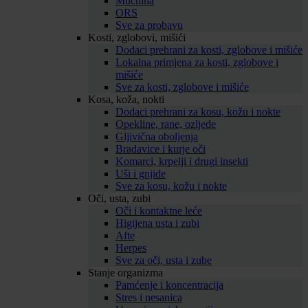
Mučnina
ORS
Sve za probavu
Kosti, zglobovi, mišići
Dodaci prehrani za kosti, zglobove i mišiće
Lokalna primjena za kosti, zglobove i
mišiće
Sve za kosti, zglobove i mišiće
Kosa, koža, nokti
Dodaci prehrani za kosu, kožu i nokte
Opekline, rane, ozljede
Gljivična oboljenja
Bradavice i kurje oči
Komarci, krpelji i drugi insekti
Uši i gnjide
Sve za kosu, kožu i nokte
Oči, usta, zubi
Oči i kontaktne leće
Higijena usta i zubi
Afte
Herpes
Sve za oči, usta i zube
Stanje organizma
Pamćenje i koncentracija
Stres i nesanica