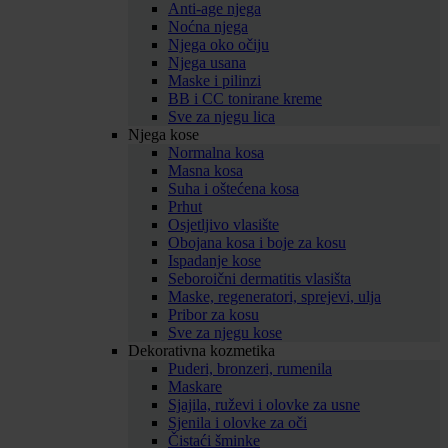
Anti-age njega
Noćna njega
Njega oko očiju
Njega usana
Maske i pilinzi
BB i CC tonirane kreme
Sve za njegu lica
Njega kose
Normalna kosa
Masna kosa
Suha i oštećena kosa
Prhut
Osjetljivo vlasište
Obojana kosa i boje za kosu
Ispadanje kose
Seboroični dermatitis vlasišta
Maske, regeneratori, sprejevi, ulja
Pribor za kosu
Sve za njegu kose
Dekorativna kozmetika
Puderi, bronzeri, rumenila
Maskare
Sjajila, ruževi i olovke za usne
Sjenila i olovke za oči
Čistaći šminke