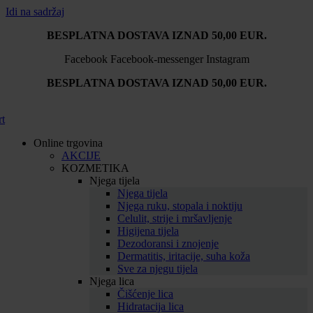
Idi na sadržaj
BESPLATNA DOSTAVA IZNAD 50,00 EUR.
Facebook
Facebook-messenger
Instagram
BESPLATNA DOSTAVA IZNAD 50,00 EUR.
rt
Online trgovina
AKCIJE
KOZMETIKA
Njega tijela
Njega tijela
Njega ruku, stopala i noktiju
Celulit, strije i mršavljenje
Higijena tijela
Dezodoransi i znojenje
Dermatitis, iritacije, suha koža
Sve za njegu tijela
Njega lica
Čišćenje lica
Hidratacija lica