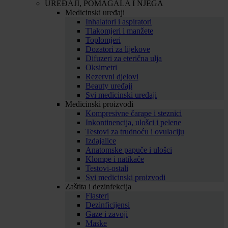
UREĐAJI, POMAGALA I NJEGA
Medicinski uređaji
Inhalatori i aspiratori
Tlakomjeri i manžete
Toplomjeri
Dozatori za lijekove
Difuzeri za eterična ulja
Oksimetri
Rezervni djelovi
Beauty uređaji
Svi medicinski uređaji
Medicinski proizvodi
Kompresivne čarape i steznici
Inkontinencija, ulošci i pelene
Testovi za trudnoću i ovulaciju
Izdajalice
Anatomske papuče i ulošci
Klompe i natikače
Testovi-ostali
Svi medicinski proizvodi
Zaštita i dezinfekcija
Flasteri
Dezinficijensi
Gaze i zavoji
Maske