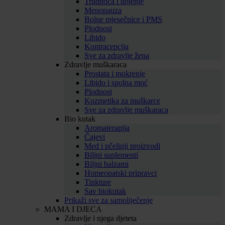
Trudnoća i dojenje
Menopauza
Bolne mjesečnice i PMS
Plodnost
Libido
Kontracepcija
Sve za zdravlje žena
Zdravlje muškaraca
Prostata i mokrenje
Libido i spolna moć
Plodnost
Kozmetika za muškarce
Sve za zdravlje muškaraca
Bio kutak
Aromaterapija
Čajevi
Med i pčelinji proizvodi
Biljni suplementi
Biljni balzami
Homeopatski pripravci
Tinkture
Sav biokutak
Prikaži sve za samoliječenje
MAMA I DJECA
Zdravlje i njega djeteta