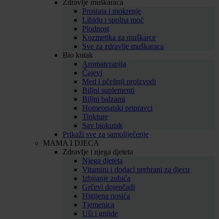
Zdravlje muškaraca
Prostata i mokrenje
Libido i spolna moć
Plodnost
Kozmetika za muškarce
Sve za zdravlje muškaraca
Bio kutak
Aromaterapija
Čajevi
Med i pčelinji proizvodi
Biljni suplementi
Biljni balzami
Homeopatski pripravci
Tinkture
Sav biokutak
Prikaži sve za samoliječenje
MAMA I DJECA
Zdravlje i njega djeteta
Njega djeteta
Vitamini i dodaci prehrani za djecu
Izbijanje zubića
Grčevi dojenčadi
Higijena nosića
Tjemenica
Uši i gnjide