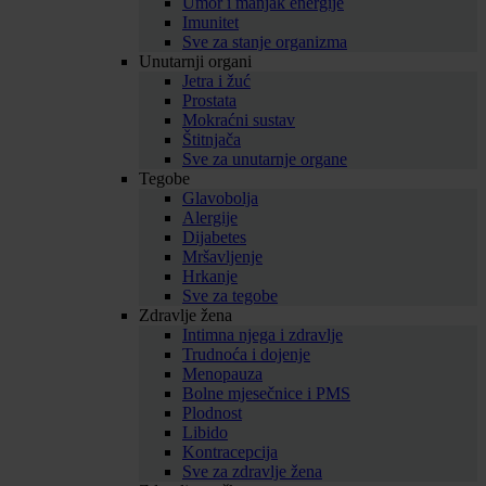
Umor i manjak energije
Imunitet
Sve za stanje organizma
Unutarnji organi
Jetra i žuć
Prostata
Mokraćni sustav
Štitnjača
Sve za unutarnje organe
Tegobe
Glavobolja
Alergije
Dijabetes
Mršavljenje
Hrkanje
Sve za tegobe
Zdravlje žena
Intimna njega i zdravlje
Trudnoća i dojenje
Menopauza
Bolne mjesečnice i PMS
Plodnost
Libido
Kontracepcija
Sve za zdravlje žena