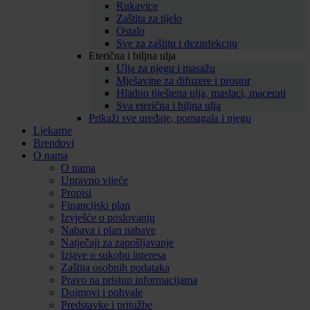
Rukavice
Zaštita za tijelo
Ostalo
Sve za zaštitu i dezinfekciju
Eterična i biljna ulja
Ulja za njegu i masažu
Mješavine za difuzere i prostor
Hladno tiještena ulja, maslaci, macerati
Sva eterična i biljna ulja
Prikaži sve uređaje, pomagala i njegu
Ljekarne
Brendovi
O nama
O nama
Upravno vijeće
Propisi
Financijski plan
Izvješće o poslovanju
Nabava i plan nabave
Natječaji za zapošljavanje
Izjave o sukobu interesa
Zaštita osobnih podataka
Pravo na pristup informacijama
Dojmovi i pohvale
Predstavke i pritužbe