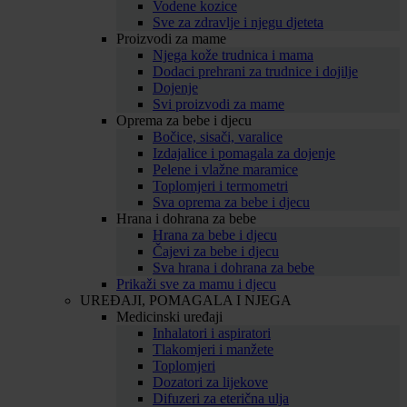
Vodene kozice
Sve za zdravlje i njegu djeteta
Proizvodi za mame
Njega kože trudnica i mama
Dodaci prehrani za trudnice i dojilje
Dojenje
Svi proizvodi za mame
Oprema za bebe i djecu
Bočice, sisači, varalice
Izdajalice i pomagala za dojenje
Pelene i vlažne maramice
Toplomjeri i termometri
Sva oprema za bebe i djecu
Hrana i dohrana za bebe
Hrana za bebe i djecu
Čajevi za bebe i djecu
Sva hrana i dohrana za bebe
Prikaži sve za mamu i djecu
UREĐAJI, POMAGALA I NJEGA
Medicinski uređaji
Inhalatori i aspiratori
Tlakomjeri i manžete
Toplomjeri
Dozatori za lijekove
Difuzeri za eterična ulja