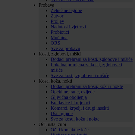
Probava
Želučane tegobe
Zatvor
Proljev
Nadutost i vjetrovi
Probiotici
Mučnina
ORS
Sve za probavu
Kosti, zglobovi, mišići
Dodaci prehrani za kosti, zglobove i mišiće
Lokalna primjena za kosti, zglobove i
mišiće
Sve za kosti, zglobove i mišiće
Kosa, koža, nokti
Dodaci prehrani za kosu, kožu i nokte
Opekline, rane, ozljede
Gljivična oboljenja
Bradavice i kurje oči
Komarci, krpelji i drugi insekti
Uši i gnjide
Sve za kosu, kožu i nokte
Oči, usta, zubi
Oči i kontaktne leće