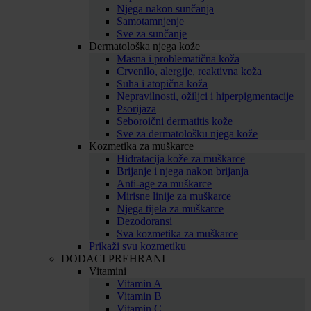
Njega nakon sunčanja
Samotamnjenje
Sve za sunčanje
Dermatološka njega kože
Masna i problematična koža
Crvenilo, alergije, reaktivna koža
Suha i atopična koža
Nepravilnosti, ožiljci i hiperpigmentacije
Psorijaza
Seboroični dermatitis kože
Sve za dermatološku njega kože
Kozmetika za muškarce
Hidratacija kože za muškarce
Brijanje i njega nakon brijanja
Anti-age za muškarce
Mirisne linije za muškarce
Njega tijela za muškarce
Dezodoransi
Sva kozmetika za muškarce
Prikaži svu kozmetiku
DODACI PREHRANI
Vitamini
Vitamin A
Vitamin B
Vitamin C