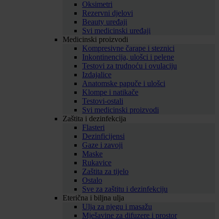
Oksimetri
Rezervni djelovi
Beauty uređaji
Svi medicinski uređaji
Medicinski proizvodi
Kompresivne čarape i steznici
Inkontinencija, ulošci i pelene
Testovi za trudnoću i ovulaciju
Izdajalice
Anatomske papuče i ulošci
Klompe i natikače
Testovi-ostali
Svi medicinski proizvodi
Zaštita i dezinfekcija
Flasteri
Dezinficijensi
Gaze i zavoji
Maske
Rukavice
Zaštita za tijelo
Ostalo
Sve za zaštitu i dezinfekciju
Eterična i biljna ulja
Ulja za njegu i masažu
Mješavine za difuzere i prostor