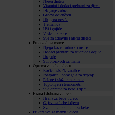
Njega djeteta
Vitamini i dodaci prehrani za djecu
Izbijanje zubića
Grčevi dojenčadi
Higijena nosića
Tjemenica
Uši i gnjide
Vodene kozice
Sve za zdravlje i njegu djeteta
Proizvodi za mame
Njega kože trudnica i mama
Dodaci prehrani za trudnice i dojilje
Dojenje
Svi proizvodi za mame
Oprema za bebe i djecu
Bočice, sisači, varalice
Izdajalice i pomagala za dojenje
Pelene i vlažne maramice
Toplomjeri i termometri
Sva oprema za bebe i djecu
Hrana i dohrana za bebe
Hrana za bebe i djecu
Čajevi za bebe i djecu
Sva hrana i dohrana za bebe
Prikaži sve za mamu i djecu