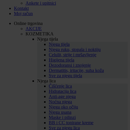
Ankete i upitnici
Kontakt
Moj račun
Online trgovina
AKCIJE
KOZMETIKA
Njega tijela
Njega tijela
Njega ruku, stopala i noktiju
Celulit, strije i mršavljenje
Higijena tijela
Dezodoransi i znojenje
Dermatitis, iritacije, suha koža
Sve za njegu tijela
Njega lica
Čišćenje lica
Hidratacija lica
Anti-age njega
Noćna njega
Njega oko očiju
Njega usana
Maske i pilinzi
BB i CC tonirane kreme
Sve za njegu lica