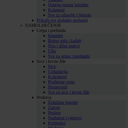
Omega masne kiseline
Kolageni
Sve za zdravlje i ljepotu
Prikaži sve dodatke prehrani
SAMOLIJEČENJE
Gripa i prehlada
Imunitet
Bolno grlo i kašalj
Nos i dišni putevi
Uho
Sve za gripu i prehladu
Srce i krvne žile
Srce
Cirkulacija
Kolesterol
Proširene vene
Hemeroidi
Sve za srce i krvne žile
Probava
Želučane tegobe
Zatvor
Proljev
Nadutost i vjetrovi
Probiotici