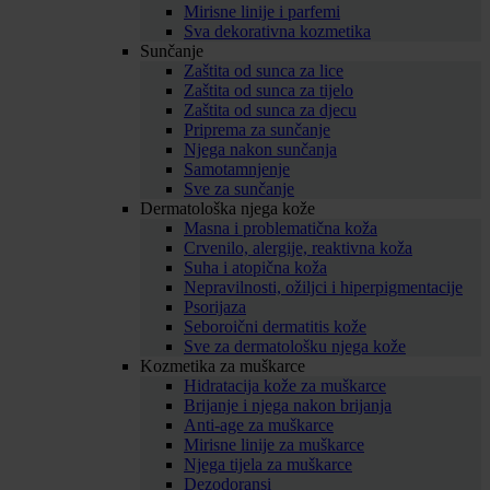
Mirisne linije i parfemi
Sva dekorativna kozmetika
Sunčanje
Zaštita od sunca za lice
Zaštita od sunca za tijelo
Zaštita od sunca za djecu
Priprema za sunčanje
Njega nakon sunčanja
Samotamnjenje
Sve za sunčanje
Dermatološka njega kože
Masna i problematična koža
Crvenilo, alergije, reaktivna koža
Suha i atopična koža
Nepravilnosti, ožiljci i hiperpigmentacije
Psorijaza
Seboroični dermatitis kože
Sve za dermatološku njega kože
Kozmetika za muškarce
Hidratacija kože za muškarce
Brijanje i njega nakon brijanja
Anti-age za muškarce
Mirisne linije za muškarce
Njega tijela za muškarce
Dezodoransi