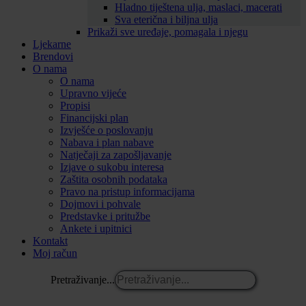
Hladno tiještena ulja, maslaci, macerati
Sva eterična i biljna ulja
Prikaži sve uređaje, pomagala i njegu
Ljekarne
Brendovi
O nama
O nama
Upravno vijeće
Propisi
Financijski plan
Izvješće o poslovanju
Nabava i plan nabave
Natječaji za zapošljavanje
Izjave o sukobu interesa
Zaštita osobnih podataka
Pravo na pristup informacijama
Dojmovi i pohvale
Predstavke i pritužbe
Ankete i upitnici
Kontakt
Moj račun
Pretraživanje...