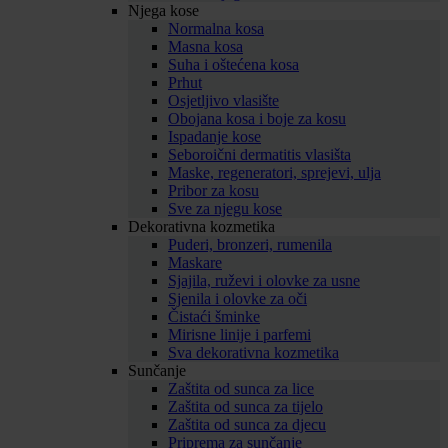
Njega kose
Normalna kosa
Masna kosa
Suha i oštećena kosa
Prhut
Osjetljivo vlasište
Obojana kosa i boje za kosu
Ispadanje kose
Seboroični dermatitis vlasišta
Maske, regeneratori, sprejevi, ulja
Pribor za kosu
Sve za njegu kose
Dekorativna kozmetika
Puderi, bronzeri, rumenila
Maskare
Sjajila, ruževi i olovke za usne
Sjenila i olovke za oči
Čistaći šminke
Mirisne linije i parfemi
Sva dekorativna kozmetika
Sunčanje
Zaštita od sunca za lice
Zaštita od sunca za tijelo
Zaštita od sunca za djecu
Priprema za sunčanje