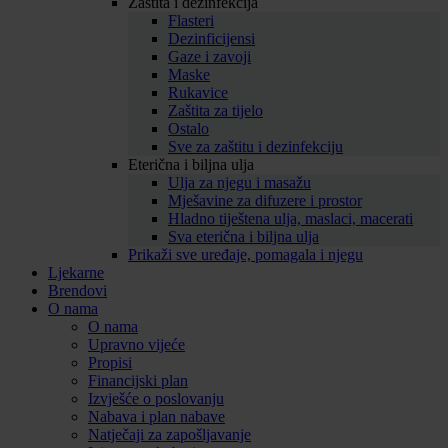
Zaštita i dezinfekcija
Flasteri
Dezinficijensi
Gaze i zavoji
Maske
Rukavice
Zaštita za tijelo
Ostalo
Sve za zaštitu i dezinfekciju
Eterična i biljna ulja
Ulja za njegu i masažu
Mješavine za difuzere i prostor
Hladno tiještena ulja, maslaci, macerati
Sva eterična i biljna ulja
Prikaži sve uređaje, pomagala i njegu
Ljekarne
Brendovi
O nama
O nama
Upravno vijeće
Propisi
Financijski plan
Izvješće o poslovanju
Nabava i plan nabave
Natječaji za zapošljavanje