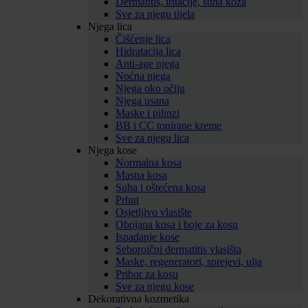
Dermatitis, iritacije, suha koža
Sve za njegu tijela
Njega lica
Čišćenje lica
Hidratacija lica
Anti-age njega
Noćna njega
Njega oko očiju
Njega usana
Maske i pilinzi
BB i CC tonirane kreme
Sve za njegu lica
Njega kose
Normalna kosa
Masna kosa
Suha i oštećena kosa
Prhut
Osjetljivo vlasište
Obojana kosa i boje za kosu
Ispadanje kose
Seboroični dermatitis vlasišta
Maske, regeneratori, sprejevi, ulja
Pribor za kosu
Sve za njegu kose
Dekorativna kozmetika