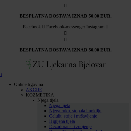
Idi
na
sadržaj
BESPLATNA DOSTAVA IZNAD 50,00 EUR.
Facebook
Facebook-messenger
Instagram
BESPLATNA DOSTAVA IZNAD 50,00 EUR.
rt
Online trgovina
AKCIJE
KOZMETIKA
Njega tijela
Njega tijela
Njega ruku, stopala i noktiju
Celulit, strije i mršavljenje
Higijena tijela
Dezodoransi i znojenje