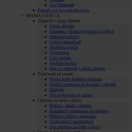
Sav biokutak
Prikaži sve za samoliječenje
MAMA I DJECA
Zdravlje i njega djeteta
Njega djeteta
Vitamini i dodaci prehrani za djecu
Izbijanje zubića
Grčevi dojenčadi
Higijena nosića
Tjemenica
Uši i gnjide
Vodene kozice
Sve za zdravlje i njegu djeteta
Proizvodi za mame
Njega kože trudnica i mama
Dodaci prehrani za trudnice i dojilje
Dojenje
Svi proizvodi za mame
Oprema za bebe i djecu
Bočice, sisači, varalice
Izdajalice i pomagala za dojenje
Pelene i vlažne maramice
Toplomjeri i termometri
Sva oprema za bebe i djecu