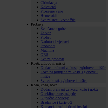
Cirkulacija
Kolesterol
Proširene vene
Hemeroidi
Sve za srce i krvne žile
Probava
Želučane tegobe
Zatvor
Proljev
Nadutost i vjetrovi
Probiotici
Mučnina
ORS
Sve za probavu
Kosti, zglobovi, mišići
Dodaci prehrani za kosti, zglobove i mišiće
Lokalna primjena za kosti, zglobove i
mišiće
Sve za kosti, zglobove i mišiće
Kosa, koža, nokti
Dodaci prehrani za kosu, kožu i nokte
Opekline, rane, ozljede
Gljivična oboljenja
Bradavice i kurje oči
Komarci, krpelji i drugi insekti