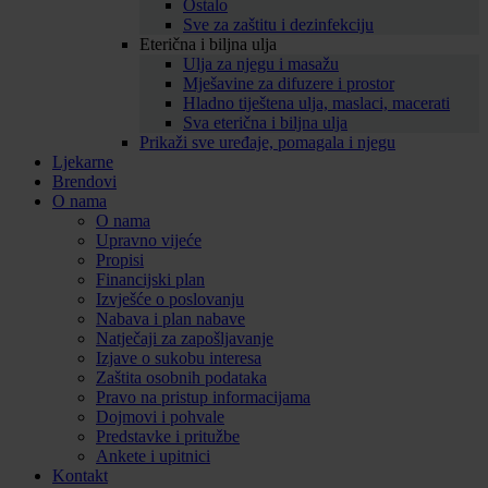
Ostalo
Sve za zaštitu i dezinfekciju
Eterična i biljna ulja
Ulja za njegu i masažu
Mješavine za difuzere i prostor
Hladno tiještena ulja, maslaci, macerati
Sva eterična i biljna ulja
Prikaži sve uređaje, pomagala i njegu
Ljekarne
Brendovi
O nama
O nama
Upravno vijeće
Propisi
Financijski plan
Izvješće o poslovanju
Nabava i plan nabave
Natječaji za zapošljavanje
Izjave o sukobu interesa
Zaštita osobnih podataka
Pravo na pristup informacijama
Dojmovi i pohvale
Predstavke i pritužbe
Ankete i upitnici
Kontakt