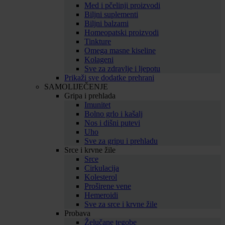
Med i pčelinji proizvodi
Biljni suplementi
Biljni balzami
Homeopatski proizvodi
Tinkture
Omega masne kiseline
Kolageni
Sve za zdravlje i ljepotu
Prikaži sve dodatke prehrani
SAMOLIJEČENJE
Gripa i prehlada
Imunitet
Bolno grlo i kašalj
Nos i dišni putevi
Uho
Sve za gripu i prehladu
Srce i krvne žile
Srce
Cirkulacija
Kolesterol
Proširene vene
Hemeroidi
Sve za srce i krvne žile
Probava
Želučane tegobe