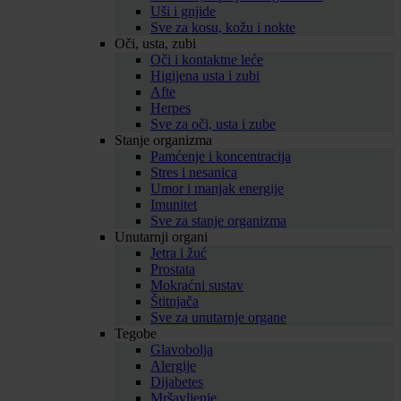
Uši i gnjide
Sve za kosu, kožu i nokte
Oči, usta, zubi
Oči i kontaktne leće
Higijena usta i zubi
Afte
Herpes
Sve za oči, usta i zube
Stanje organizma
Pamćenje i koncentracija
Stres i nesanica
Umor i manjak energije
Imunitet
Sve za stanje organizma
Unutarnji organi
Jetra i žuć
Prostata
Mokraćni sustav
Štitnjača
Sve za unutarnje organe
Tegobe
Glavobolja
Alergije
Dijabetes
Mršavljenje