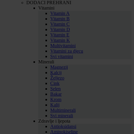
DODACI PREHRANI
Vitamini
Vitamin A
Vitamin B
Vitamin C
Vitamin D
Vitamin E
Vitamin K
Multivitamini
Vitamini za djecu
Svi vitamini
Minerali
Magnezij
Kalcij
Željezo
Cink
Selen
Bakar
Krom
Kalij
Multiminerali
Svi minerali
Zdravlje i ljepota
Antioksidansi
Aminokiseline