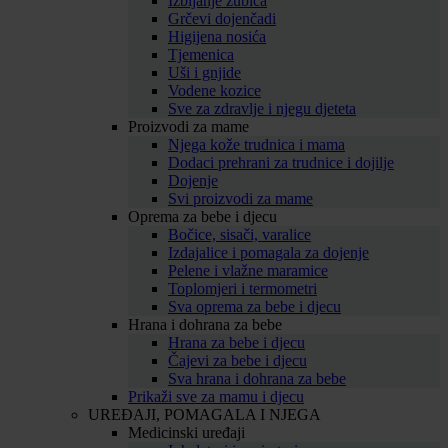
Izbijanje zubića
Grčevi dojenčadi
Higijena nosića
Tjemenica
Uši i gnjide
Vodene kozice
Sve za zdravlje i njegu djeteta
Proizvodi za mame
Njega kože trudnica i mama
Dodaci prehrani za trudnice i dojilje
Dojenje
Svi proizvodi za mame
Oprema za bebe i djecu
Bočice, sisači, varalice
Izdajalice i pomagala za dojenje
Pelene i vlažne maramice
Toplomjeri i termometri
Sva oprema za bebe i djecu
Hrana i dohrana za bebe
Hrana za bebe i djecu
Čajevi za bebe i djecu
Sva hrana i dohrana za bebe
Prikaži sve za mamu i djecu
UREĐAJI, POMAGALA I NJEGA
Medicinski uređaji