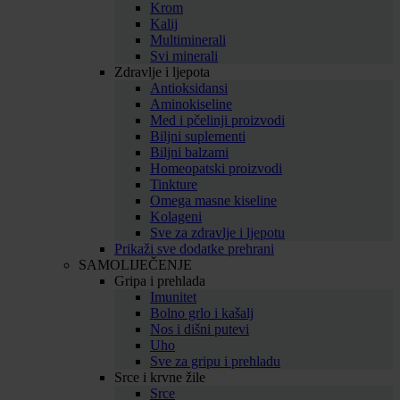
Krom
Kalij
Multiminerali
Svi minerali
Zdravlje i ljepota
Antioksidansi
Aminokiseline
Med i pčelinji proizvodi
Biljni suplementi
Biljni balzami
Homeopatski proizvodi
Tinkture
Omega masne kiseline
Kolageni
Sve za zdravlje i ljepotu
Prikaži sve dodatke prehrani
SAMOLIJEČENJE
Gripa i prehlada
Imunitet
Bolno grlo i kašalj
Nos i dišni putevi
Uho
Sve za gripu i prehladu
Srce i krvne žile
Srce