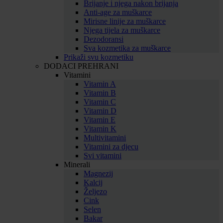
Brijanje i njega nakon brijanja
Anti-age za muškarce
Mirisne linije za muškarce
Njega tijela za muškarce
Dezodoransi
Sva kozmetika za muškarce
Prikaži svu kozmetiku
DODACI PREHRANI
Vitamini
Vitamin A
Vitamin B
Vitamin C
Vitamin D
Vitamin E
Vitamin K
Multivitamini
Vitamini za djecu
Svi vitamini
Minerali
Magnezij
Kalcij
Željezo
Cink
Selen
Bakar