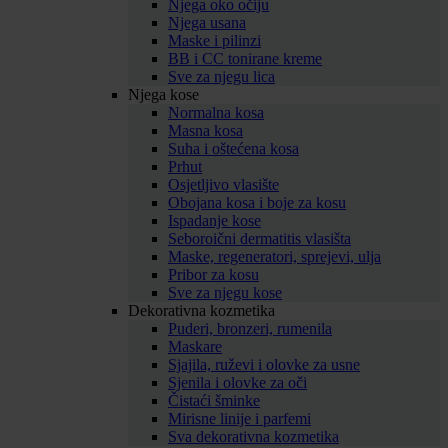
Njega oko očiju
Njega usana
Maske i pilinzi
BB i CC tonirane kreme
Sve za njegu lica
Njega kose
Normalna kosa
Masna kosa
Suha i oštećena kosa
Prhut
Osjetljivo vlasište
Obojana kosa i boje za kosu
Ispadanje kose
Seboroični dermatitis vlasišta
Maske, regeneratori, sprejevi, ulja
Pribor za kosu
Sve za njegu kose
Dekorativna kozmetika
Puderi, bronzeri, rumenila
Maskare
Sjajila, ruževi i olovke za usne
Sjenila i olovke za oči
Čistaći šminke
Mirisne linije i parfemi
Sva dekorativna kozmetika