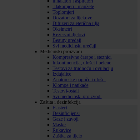
Inhalatori i aspiratori
Tlakomjeri i manžete
Toplomjeri
Dozatori za lijekove
Difuzeri za eterična ulja
Oksimetri
Rezervni djelovi
Beauty uređaji
Svi medicinski uređaji
Medicinski proizvodi
Kompresivne čarape i steznici
Inkontinencija, ulošci i pelene
Testovi za trudnoću i ovulaciju
Izdajalice
Anatomske papuče i ulošci
Klompe i natikače
Testovi-ostali
Svi medicinski proizvodi
Zaštita i dezinfekcija
Flasteri
Dezinficijensi
Gaze i zavoji
Maske
Rukavice
Zaštita za tijelo