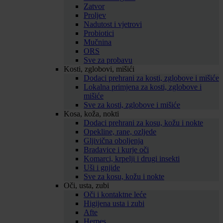
Zatvor
Proljev
Nadutost i vjetrovi
Probiotici
Mučnina
ORS
Sve za probavu
Kosti, zglobovi, mišići
Dodaci prehrani za kosti, zglobove i mišiće
Lokalna primjena za kosti, zglobove i
mišiće
Sve za kosti, zglobove i mišiće
Kosa, koža, nokti
Dodaci prehrani za kosu, kožu i nokte
Opekline, rane, ozljede
Gljivična oboljenja
Bradavice i kurje oči
Komarci, krpelji i drugi insekti
Uši i gnjide
Sve za kosu, kožu i nokte
Oči, usta, zubi
Oči i kontaktne leće
Higijena usta i zubi
Afte
Herpes