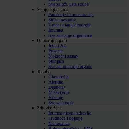
Sve za oči, usta i zube
Stanje organizma
Pamćenje i koncentracija
Stres i nesanica
Umor i manjak energije
Imunitet
Sve za stanje organizma
Unutarnji organi
Jetra i žuć
Prostata
Mokraćni sustav
Štitnjača
Sve za unutarnje organe
Tegobe
Glavobolja
Alergije
Dijabetes
Mršavljenje
Hrkanje
Sve za tegobe
Zdravlje žena
Intimna njega i zdravlje
Trudnoća i dojenje
Menopauza
Bolne mjesečnice i PMS