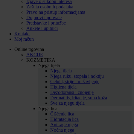
Izjave o sukobu interesa
Zaštita osobnih podataka
Pravo na pristup informacijama
Dojmovi i pohvale
Predstavke i pritužbe
Ankete i upitnici
Kontakt
Moj račun
Online trgovina
AKCIJE
KOZMETIKA
Njega tijela
Njega tijela
Njega ruku, stopala i noktiju
Celulit, strije i mršavljenje
Higijena tijela
Dezodoransi i znojenje
Dermatitis, iritacije, suha koža
Sve za njegu tijela
Njega lica
Čišćenje lica
Hidratacija lica
Anti-age njega
Noćna njega