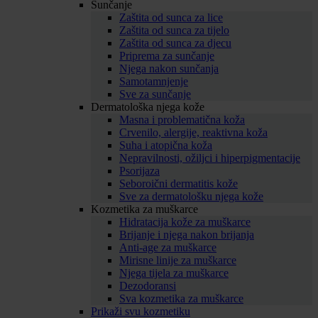
Sunčanje
Zaštita od sunca za lice
Zaštita od sunca za tijelo
Zaštita od sunca za djecu
Priprema za sunčanje
Njega nakon sunčanja
Samotamnjenje
Sve za sunčanje
Dermatološka njega kože
Masna i problematična koža
Crvenilo, alergije, reaktivna koža
Suha i atopična koža
Nepravilnosti, ožiljci i hiperpigmentacije
Psorijaza
Seboroični dermatitis kože
Sve za dermatološku njega kože
Kozmetika za muškarce
Hidratacija kože za muškarce
Brijanje i njega nakon brijanja
Anti-age za muškarce
Mirisne linije za muškarce
Njega tijela za muškarce
Dezodoransi
Sva kozmetika za muškarce
Prikaži svu kozmetiku