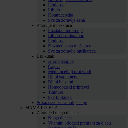
Plodnost
Libido
Kontracepcija
Sve za zdravlje žena
Zdravlje muškaraca
Prostata i mokrenje
Libido i spolna moć
Plodnost
Kozmetika za muškarce
Sve za zdravlje muškaraca
Bio kutak
Aromaterapija
Čajevi
Med i pčelinji proizvodi
Biljni suplementi
Biljni balzami
Homeopatski pripravci
Tinkture
Sav biokutak
Prikaži sve za samoliječenje
MAMA I DJECA
Zdravlje i njega djeteta
Njega djeteta
Vitamini i dodaci prehrani za djecu