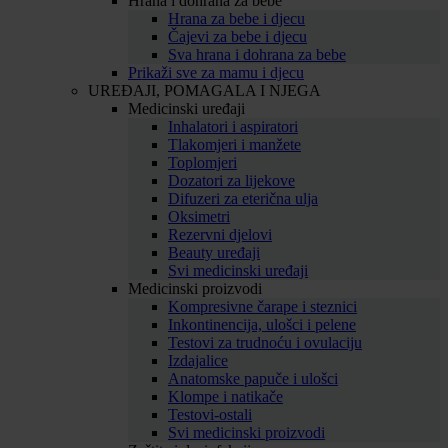
Hrana i dohrana za bebe
Hrana za bebe i djecu
Čajevi za bebe i djecu
Sva hrana i dohrana za bebe
Prikaži sve za mamu i djecu
UREĐAJI, POMAGALA I NJEGA
Medicinski uređaji
Inhalatori i aspiratori
Tlakomjeri i manžete
Toplomjeri
Dozatori za lijekove
Difuzeri za eterična ulja
Oksimetri
Rezervni djelovi
Beauty uređaji
Svi medicinski uređaji
Medicinski proizvodi
Kompresivne čarape i steznici
Inkontinencija, ulošci i pelene
Testovi za trudnoću i ovulaciju
Izdajalice
Anatomske papuče i ulošci
Klompe i natikače
Testovi-ostali
Svi medicinski proizvodi