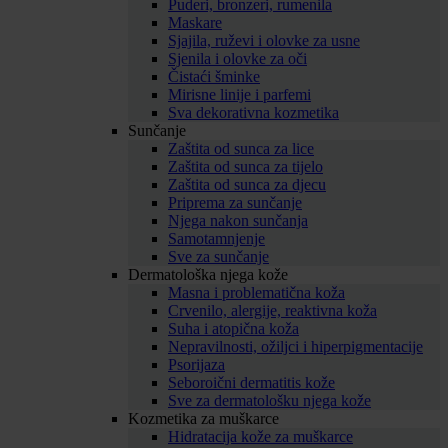
Puderi, bronzeri, rumenila
Maskare
Sjajila, ruževi i olovke za usne
Sjenila i olovke za oči
Čistaći šminke
Mirisne linije i parfemi
Sva dekorativna kozmetika
Sunčanje
Zaštita od sunca za lice
Zaštita od sunca za tijelo
Zaštita od sunca za djecu
Priprema za sunčanje
Njega nakon sunčanja
Samotamnjenje
Sve za sunčanje
Dermatološka njega kože
Masna i problematična koža
Crvenilo, alergije, reaktivna koža
Suha i atopična koža
Nepravilnosti, ožiljci i hiperpigmentacije
Psorijaza
Seboroični dermatitis kože
Sve za dermatološku njega kože
Kozmetika za muškarce
Hidratacija kože za muškarce