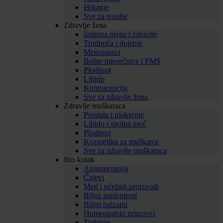
Hrkanje
Sve za tegobe
Zdravlje žena
Intimna njega i zdravlje
Trudnoća i dojenje
Menopauza
Bolne mjesečnice i PMS
Plodnost
Libido
Kontracepcija
Sve za zdravlje žena
Zdravlje muškaraca
Prostata i mokrenje
Libido i spolna moć
Plodnost
Kozmetika za muškarce
Sve za zdravlje muškaraca
Bio kutak
Aromaterapija
Čajevi
Med i pčelinji proizvodi
Biljni suplementi
Biljni balzami
Homeopatski pripravci
Tinkture