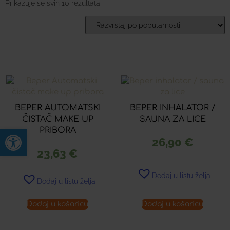
Prikazuje se svih 10 rezultata
BEPER AUTOMATSKI
BEPER INHALATOR /
ČISTAČ MAKE UP
SAUNA ZA LICE
Open toolbar
PRIBORA
26,90
€
23,63
€
Dodaj u listu želja
Dodaj u listu želja
Dodaj u košaricu
Dodaj u košaricu