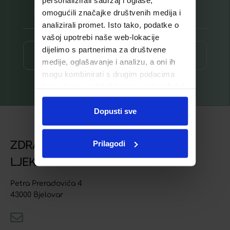
personalizirali sadržaj i oglase,
omogućili značajke društvenih medija i
analizirali promet. Isto tako, podatke o
vašoj upotrebi naše web-lokacije
dijelimo s partnerima za društvene
Prijava ⟶
medije, oglašavanje i analizu, a oni ih
mogu kombinirati s drugim podacima
koje ste im pružili ili koje su prikupili dok
ste upotrebljavali njihove usluge.
Dopusti sve
ZDRAVSTVENA USTANOVA
Prilagodi
LJEKARNA BJELOVAR
Petra Preradovića 4
43000 Bjelovar