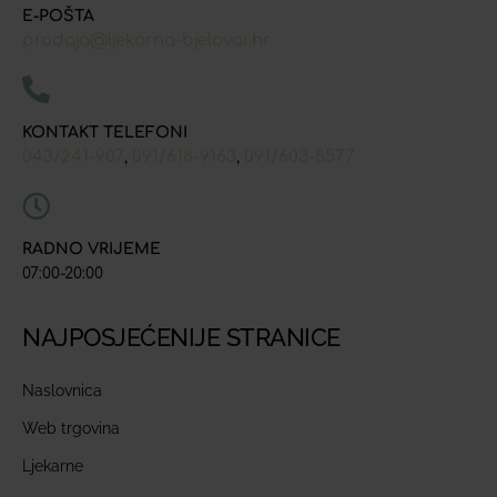
E-POŠTA
prodaja@ljekarna-bjelovar.hr
KONTAKT TELEFONI
043/241-907
091/618-9163
091/603-8577
,
,
RADNO VRIJEME
07:00-20:00
NAJPOSJEĆENIJE STRANICE
Naslovnica
Web trgovina
Ljekarne