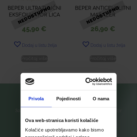
BEPER ULTRAZVUČNI
BEPER ANTICELULITNI
EKSFOLIJATOR LICA
MASAŽER
45,90
€
26,90
€
Dodaj u listu želja
Dodaj u listu želja
Pročitaj više
Pročitaj više
Privola
Pojedinosti
O nama
Saznajte prvi za nove proizvode i ekskluzivne promocije
Ova web-stranica koristi kolačiće
Prijavite se na listu za novosti
Kolačiće upotrebljavamo kako bismo