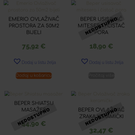
EMERIO OVLAŽIVAČ
BEPER USISAVAČ
PROSTORA ZA 50M2
MITESERA I ČISTAČ
BIJELI
PORA
75,92
€
18,90
€
Dodaj u listu želja
Dodaj u listu želja
Dodaj u košaricu
Pročitaj više
BEPER SHIATSU
MASAŽER
BEPER OVLAŽIVAČ
ZRAKA KERAMIČKI
44,90
€
32,47
€