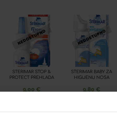
STERIMAR STOP &
STERIMAR BABY ZA
PROTECT PREHLADA
HIGIJENU NOSA
9,00
€
9,80
€
Dodaj u listu želja
Dodaj u listu želja