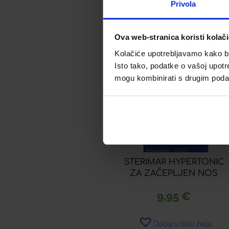
Privola
Pročitaj više
Ova web-stranica koristi kolač
Kolačiće upotrebljavamo kako bis
Isto tako, podatke o vašoj upotr
mogu kombinirati s drugim podacim
STERIMAR HYPERTONIC
ZA ZAČEPLJEN NOS
9,95
€
Dodaj u listu želja