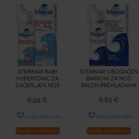
STERIMAR BABY
STERIMAR OBOGAĆEN
HYPERTONIC ZA
BAKROM ZA NOS
ZAČEPLJEN NOS
SKLON PREHLADAMA
6,95
€
6,85
€
Dodaj u listu želja
Dodaj u listu želja
Dodaj u košaricu
Dodaj u košaricu