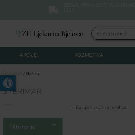
BESPLATNA DOSTAVA IZNAD
EUR.
AKCIJE
KOZMETIKA
Početna
/ Sterimar
Open toolbar
STERIMAR
Prikazuje se svih 10 rezultata
Filtriranje