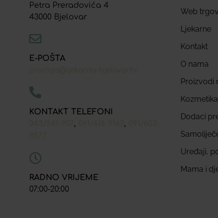
Petra Preradovića 4
Web trgov
43000 Bjelovar
Ljekarne
Kontakt
E-POŠTA
O nama
prodaja@ljekarna-bjelovar.hr
Proizvodi n
Kozmetika
KONTAKT TELEFONI
Dodaci pr
,
,
043/241-907
091/618-9163
091/603-
Samoliječ
8577
Uređaji, p
Mama i dj
RADNO VRIJEME
07:00-20:00