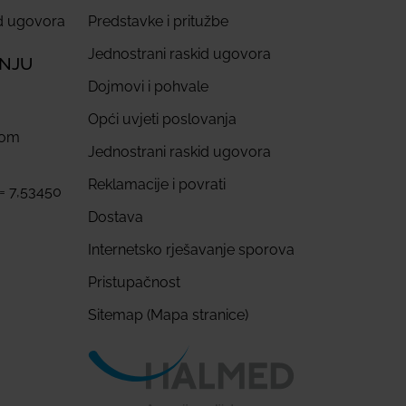
id ugovora
Predstavke i pritužbe
Jednostrani raskid ugovora
ANJU
Dojmovi i pohvale
Opći uvjeti poslovanja
com
Jednostrani raskid ugovora
Reklamacije i povrati
 = 7,53450
Dostava
Internetsko rješavanje sporova
Pristupačnost
Sitemap (Mapa stranice)