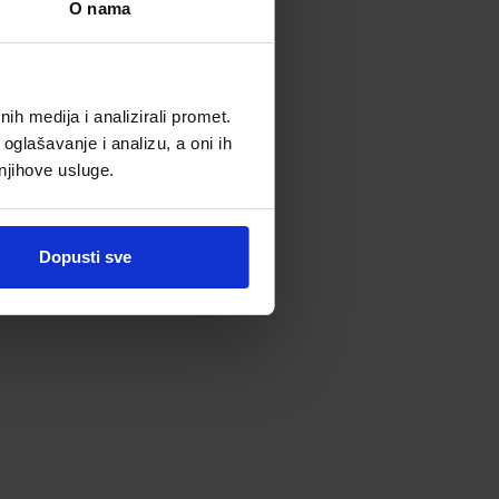
O nama
Pročitaj više
h medija i analizirali promet.
oglašavanje i analizu, a oni ih
 njihove usluge.
Dopusti sve