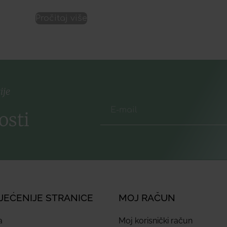
Pročitaj više
ije
osti
JEĆENIJE STRANICE
MOJ RAČUN
a
Moj korisnički račun