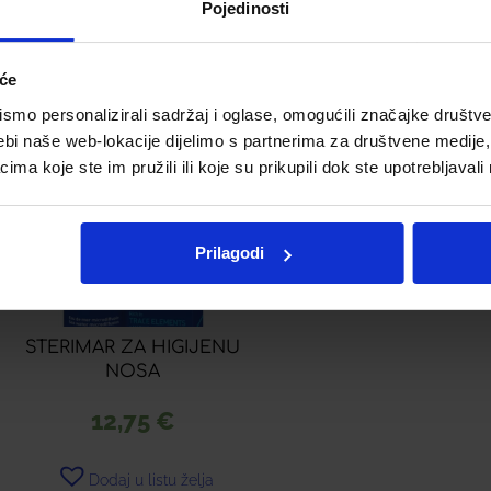
Pojedinosti
Pročitaj više
Pročitaj više
iće
mo personalizirali sadržaj i oglase, omogućili značajke društveni
ebi naše web-lokacije dijelimo s partnerima za društvene medije, 
a koje ste im pružili ili koje su prikupili dok ste upotrebljavali
Prilagodi
STERIMAR ZA HIGIJENU
NOSA
12,75
€
Dodaj u listu želja