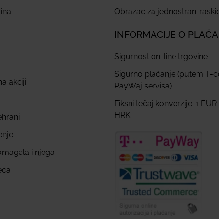
ina
Obrazac za jednostrani rask
INFORMACIJE O PLAĆ
Sigurnost on-line trgovine
Sigurno plaćanje (putem T-
a akciji
PayWaj servisa)
Fiksni tečaj konverzije: 1 EUR
HRK
ehrani
enje
omagala i njega
eca