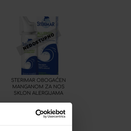
STERIMAR OBOGAĆEN
MANGANOM ZA NOS
SKLON ALERGIJAMA
6,85
€
Dodaj u listu želja