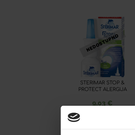
STERIMAR STOP &
PROTECT ALERGIJA
9,03
€
Dodaj u listu želja