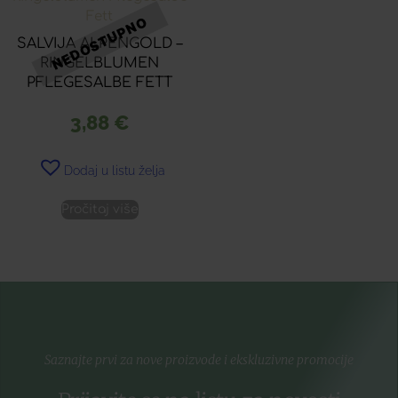
SALVIJA ALPENGOLD –
RINGELBLUMEN
PFLEGESALBE FETT
3,88
€
Dodaj u listu želja
Pročitaj više
Saznajte prvi za nove proizvode i ekskluzivne promocije