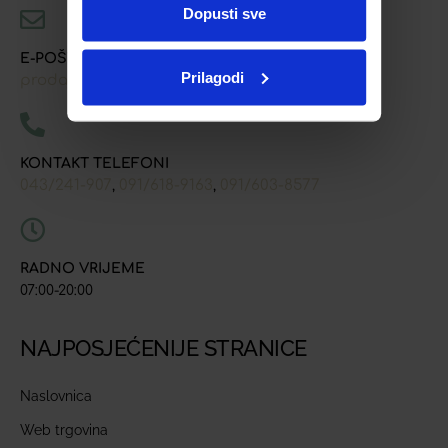
Dopusti sve
E-POŠTA
Prilagodi
prodaja@ljekarna-bjelovar.hr
KONTAKT TELEFONI
043/241-907
091/618-9163
091/603-8577
,
,
RADNO VRIJEME
07:00-20:00
NAJPOSJEĆENIJE STRANICE
Naslovnica
Web trgovina