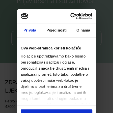
Prijavite se na listu za novosti
Privola
Pojedinosti
O nama
Prijava ⟶
Ova web-stranica koristi kolačiće
Kolačiće upotrebljavamo kako bismo
personalizirali sadržaj i oglase,
omogućili značajke društvenih medija i
analizirali promet. Isto tako, podatke o
vašoj upotrebi naše web-lokacije
ZDRAVSTVENA USTANOVA
dijelimo s partnerima za društvene
LJEKARNA BJELOVAR
medije, oglašavanje i analizu, a oni ih
mogu kombinirati s drugim podacima
Petra Preradovića 4
koje ste im pružili ili koje su prikupili dok
43000 Bjelovar
ste upotrebljavali njihove usluge.