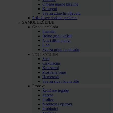
Omega masne kiseline
Kolageni
Sve za zdravlje i ljepotu
Prikaži sve dodatke prehrani
SAMOLIJEČENJE
Gripa i prehlada
Imunitet
Bolno grlo i kašalj
Nos i dišni putevi
Uho
Sve za gripu i prehladu
Srce i krvne žile
Srce
Cirkulacija
Kolesterol
Proširene vene
Hemeroidi
Sve za srce i krvne žile
Probava
Želučane tegobe
Zatvor
Proljev
Nadutost i vjetrovi
Probiotici