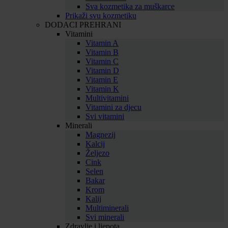
Sva kozmetika za muškarce
Prikaži svu kozmetiku
DODACI PREHRANI
Vitamini
Vitamin A
Vitamin B
Vitamin C
Vitamin D
Vitamin E
Vitamin K
Multivitamini
Vitamini za djecu
Svi vitamini
Minerali
Magnezij
Kalcij
Željezo
Cink
Selen
Bakar
Krom
Kalij
Multiminerali
Svi minerali
Zdravlje i ljepota