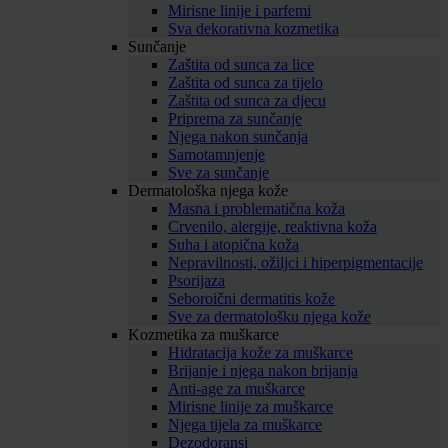
Mirisne linije i parfemi
Sva dekorativna kozmetika
Sunčanje
Zaštita od sunca za lice
Zaštita od sunca za tijelo
Zaštita od sunca za djecu
Priprema za sunčanje
Njega nakon sunčanja
Samotamnjenje
Sve za sunčanje
Dermatološka njega kože
Masna i problematična koža
Crvenilo, alergije, reaktivna koža
Suha i atopična koža
Nepravilnosti, ožiljci i hiperpigmentacije
Psorijaza
Seboroični dermatitis kože
Sve za dermatološku njega kože
Kozmetika za muškarce
Hidratacija kože za muškarce
Brijanje i njega nakon brijanja
Anti-age za muškarce
Mirisne linije za muškarce
Njega tijela za muškarce
Dezodoransi