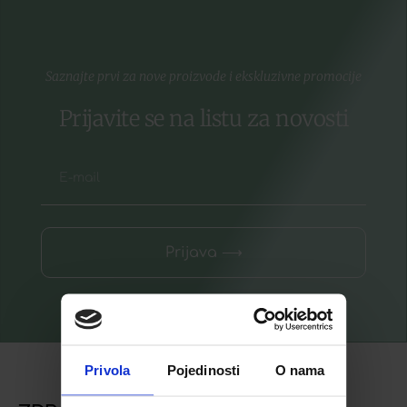
Saznajte prvi za nove proizvode i ekskluzivne promocije
Prijavite se na listu za novosti
Prijava ⟶
Privola
Pojedinosti
O nama