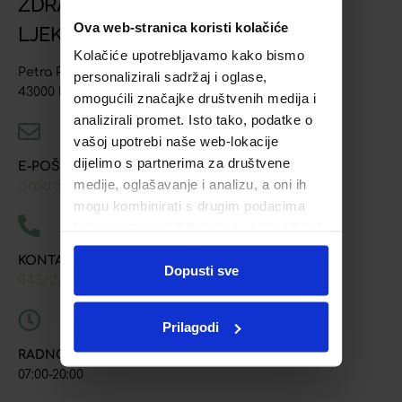
ZDRAVSTVENA USTANOVA
Ova web-stranica koristi kolačiće
LJEKARNA BJELOVAR
Kolačiće upotrebljavamo kako bismo
Petra Preradovića 4
personalizirali sadržaj i oglase,
43000 Bjelovar
omogućili značajke društvenih medija i
analizirali promet. Isto tako, podatke o
vašoj upotrebi naše web-lokacije
dijelimo s partnerima za društvene
E-POŠTA
medije, oglašavanje i analizu, a oni ih
prodaja@ljekarna-bjelovar.hr
mogu kombinirati s drugim podacima
koje ste im pružili ili koje su prikupili dok
ste upotrebljavali njihove usluge.
KONTAKT TELEFONI
Dopusti sve
043/241-907
091/618-9163
091/603-8577
,
,
Prilagodi
RADNO VRIJEME
07:00-20:00