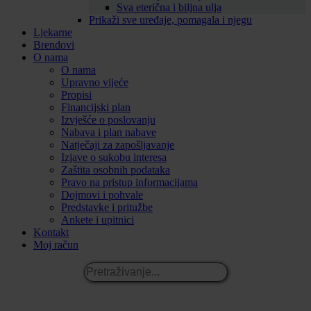
Sva eterična i biljna ulja
Prikaži sve uređaje, pomagala i njegu
Ljekarne
Brendovi
O nama
O nama
Upravno vijeće
Propisi
Financijski plan
Izvješće o poslovanju
Nabava i plan nabave
Natječaji za zapošljavanje
Izjave o sukobu interesa
Zaštita osobnih podataka
Pravo na pristup informacijama
Dojmovi i pohvale
Predstavke i pritužbe
Ankete i upitnici
Kontakt
Moj račun
Pretraživanje...