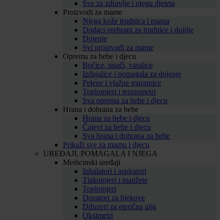
Sve za zdravlje i njegu djeteta
Proizvodi za mame
Njega kože trudnica i mama
Dodaci prehrani za trudnice i dojilje
Dojenje
Svi proizvodi za mame
Oprema za bebe i djecu
Bočice, sisači, varalice
Izdajalice i pomagala za dojenje
Pelene i vlažne maramice
Toplomjeri i termometri
Sva oprema za bebe i djecu
Hrana i dohrana za bebe
Hrana za bebe i djecu
Čajevi za bebe i djecu
Sva hrana i dohrana za bebe
Prikaži sve za mamu i djecu
UREĐAJI, POMAGALA I NJEGA
Medicinski uređaji
Inhalatori i aspiratori
Tlakomjeri i manžete
Toplomjeri
Dozatori za lijekove
Difuzeri za eterična ulja
Oksimetri