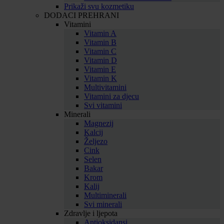
Prikaži svu kozmetiku
DODACI PREHRANI
Vitamini
Vitamin A
Vitamin B
Vitamin C
Vitamin D
Vitamin E
Vitamin K
Multivitamini
Vitamini za djecu
Svi vitamini
Minerali
Magnezij
Kalcij
Željezo
Cink
Selen
Bakar
Krom
Kalij
Multiminerali
Svi minerali
Zdravlje i ljepota
Antioksidansi