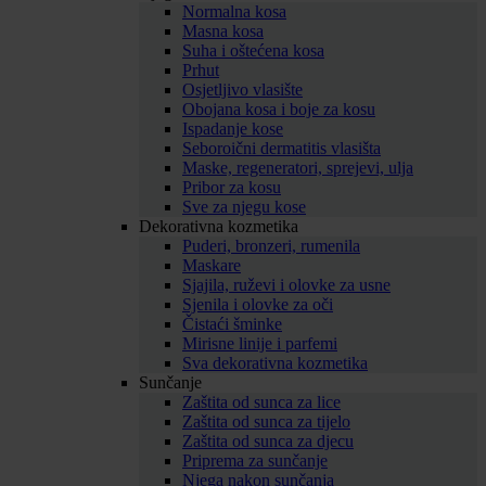
Normalna kosa
Masna kosa
Suha i oštećena kosa
Prhut
Osjetljivo vlasište
Obojana kosa i boje za kosu
Ispadanje kose
Seboroični dermatitis vlasišta
Maske, regeneratori, sprejevi, ulja
Pribor za kosu
Sve za njegu kose
Dekorativna kozmetika
Puderi, bronzeri, rumenila
Maskare
Sjajila, ruževi i olovke za usne
Sjenila i olovke za oči
Čistaći šminke
Mirisne linije i parfemi
Sva dekorativna kozmetika
Sunčanje
Zaštita od sunca za lice
Zaštita od sunca za tijelo
Zaštita od sunca za djecu
Priprema za sunčanje
Njega nakon sunčanja