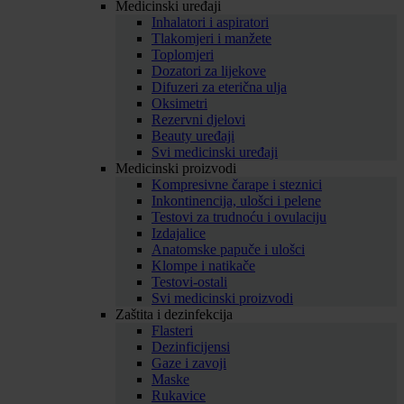
Medicinski uređaji
Inhalatori i aspiratori
Tlakomjeri i manžete
Toplomjeri
Dozatori za lijekove
Difuzeri za eterična ulja
Oksimetri
Rezervni djelovi
Beauty uređaji
Svi medicinski uređaji
Medicinski proizvodi
Kompresivne čarape i steznici
Inkontinencija, ulošci i pelene
Testovi za trudnoću i ovulaciju
Izdajalice
Anatomske papuče i ulošci
Klompe i natikače
Testovi-ostali
Svi medicinski proizvodi
Zaštita i dezinfekcija
Flasteri
Dezinficijensi
Gaze i zavoji
Maske
Rukavice