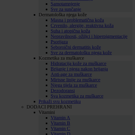
Samotamnjenje
Sve za sunčanje
Dermatološka njega kože
Masna i problematična koža
Crvenilo, alergije, reaktivna koža
Suha i atopična koža
Nepravilnosti, ožiljci i hiperpigmentacije
Psorijaza
Seboroični dermatitis kože
Sve za dermatološku njega kože
Kozmetika za muškarce
Hidratacija kože za muškarce
Brijanje i njega nakon brijanja
Anti-age za muškarce
Mirisne linije za muškarce
Njega tijela za muškarce
Dezodoransi
Sva kozmetika za muškarce
Prikaži svu kozmetiku
DODACI PREHRANI
Vitamini
Vitamin A
Vitamin B
Vitamin C
Vitamin D