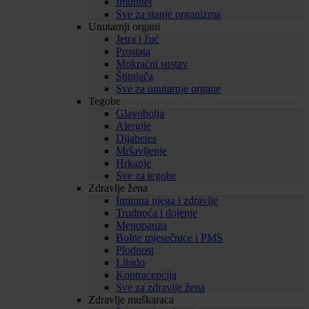
Imunitet
Sve za stanje organizma
Unutarnji organi
Jetra i žuć
Prostata
Mokraćni sustav
Štitnjača
Sve za unutarnje organe
Tegobe
Glavobolja
Alergije
Dijabetes
Mršavljenje
Hrkanje
Sve za tegobe
Zdravlje žena
Intimna njega i zdravlje
Trudnoća i dojenje
Menopauza
Bolne mjesečnice i PMS
Plodnost
Libido
Kontracepcija
Sve za zdravlje žena
Zdravlje muškaraca