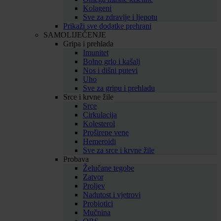
Kolageni
Sve za zdravlje i ljepotu
Prikaži sve dodatke prehrani
SAMOLIJEČENJE
Gripa i prehlada
Imunitet
Bolno grlo i kašalj
Nos i dišni putevi
Uho
Sve za gripu i prehladu
Srce i krvne žile
Srce
Cirkulacija
Kolesterol
Proširene vene
Hemeroidi
Sve za srce i krvne žile
Probava
Želučane tegobe
Zatvor
Proljev
Nadutost i vjetrovi
Probiotici
Mučnina