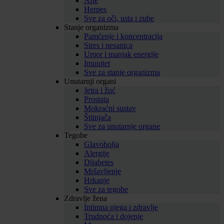
Afte
Herpes
Sve za oči, usta i zube
Stanje organizma
Pamćenje i koncentracija
Stres i nesanica
Umor i manjak energije
Imunitet
Sve za stanje organizma
Unutarnji organi
Jetra i žuć
Prostata
Mokraćni sustav
Štitnjača
Sve za unutarnje organe
Tegobe
Glavobolja
Alergije
Dijabetes
Mršavljenje
Hrkanje
Sve za tegobe
Zdravlje žena
Intimna njega i zdravlje
Trudnoća i dojenje