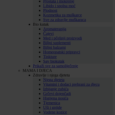
Prostata i mokrenje
Libido i spolna moć
Plodnost
Kozmetika za muškarce
Sve za zdravlje muškaraca
Bio kutak
Aromaterapija
Čajevi
Med i pčelinji proizvodi
Biljni suplementi
Biljni balzami
Homeopatski pripravci
Tinkture
Sav biokutak
Prikaži sve za samoliječenje
MAMA I DJECA
Zdravlje i njega djeteta
Njega djeteta
Vitamini i dodaci prehrani za djecu
Izbijanje zubića
Grčevi dojenčadi
Higijena nosića
Tjemenica
Uši i gnjide
Vodene kozice