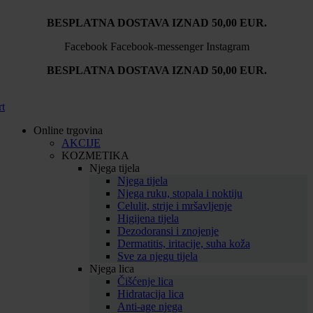
Idi
BESPLATNA DOSTAVA IZNAD 50,00 EUR.
na
sadržaj
Facebook
Facebook-messenger
Instagram
BESPLATNA DOSTAVA IZNAD 50,00 EUR.
rt
Online trgovina
AKCIJE
KOZMETIKA
Njega tijela
Njega tijela
Njega ruku, stopala i noktiju
Celulit, strije i mršavljenje
Higijena tijela
Dezodoransi i znojenje
Dermatitis, iritacije, suha koža
Sve za njegu tijela
Njega lica
Čišćenje lica
Hidratacija lica
Anti-age njega