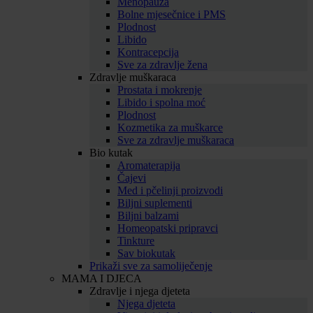
Menopauza
Bolne mjesečnice i PMS
Plodnost
Libido
Kontracepcija
Sve za zdravlje žena
Zdravlje muškaraca
Prostata i mokrenje
Libido i spolna moć
Plodnost
Kozmetika za muškarce
Sve za zdravlje muškaraca
Bio kutak
Aromaterapija
Čajevi
Med i pčelinji proizvodi
Biljni suplementi
Biljni balzami
Homeopatski pripravci
Tinkture
Sav biokutak
Prikaži sve za samoliječenje
MAMA I DJECA
Zdravlje i njega djeteta
Njega djeteta