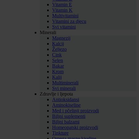
Vitamin E
Vitamin K
Multivitamini
Vitamini za djecu
Svi vitamini
Minerali
Magnezij
Kalcij
Željezo
Cink
Selen
Bakar
Krom
Kalij
Multiminerali
Svi minerali
Zdravlje i ljepota
Antioksidansi
Aminokiseline
Med i pčelinji proizvodi
Biljni suplementi
Biljni balzami
Homeopatski proizvodi
Tinkture
Omega masne kiseline