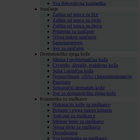
Sva dekorativna kozmetika
Sunčanje
Zaštita od sunca za lice
Zaštita od sunca za tijelo
Zaštita od sunca za djecu
Priprema za sunčanje
Njega nakon sunčanja
Samotamnjenje
Sve za sunčanje
Dermatološka njega kože
Masna i problematična koža
Crvenilo, alergije, reaktivna koža
Suha i atopična koža
Nepravilnosti, ožiljci i hiperpigmentacije
Psorijaza
Seboroični dermatitis kože
Sve za dermatološku njega kože
Kozmetika za muškarce
Hidratacija kože za muškarce
Brijanje i njega nakon brijanja
Anti-age za muškarce
Mirisne linije za muškarce
Njega tijela za muškarce
Dezodoransi
Sva kozmetika za muškarce