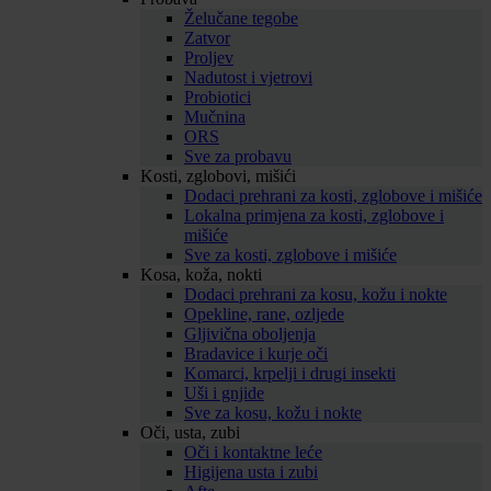
Želučane tegobe
Zatvor
Proljev
Nadutost i vjetrovi
Probiotici
Mučnina
ORS
Sve za probavu
Kosti, zglobovi, mišići
Dodaci prehrani za kosti, zglobove i mišiće
Lokalna primjena za kosti, zglobove i
mišiće
Sve za kosti, zglobove i mišiće
Kosa, koža, nokti
Dodaci prehrani za kosu, kožu i nokte
Opekline, rane, ozljede
Gljivična oboljenja
Bradavice i kurje oči
Komarci, krpelji i drugi insekti
Uši i gnjide
Sve za kosu, kožu i nokte
Oči, usta, zubi
Oči i kontaktne leće
Higijena usta i zubi