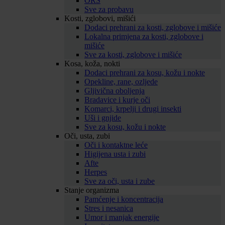
ORS
Sve za probavu
Kosti, zglobovi, mišići
Dodaci prehrani za kosti, zglobove i mišiće
Lokalna primjena za kosti, zglobove i
mišiće
Sve za kosti, zglobove i mišiće
Kosa, koža, nokti
Dodaci prehrani za kosu, kožu i nokte
Opekline, rane, ozljede
Gljivična oboljenja
Bradavice i kurje oči
Komarci, krpelji i drugi insekti
Uši i gnjide
Sve za kosu, kožu i nokte
Oči, usta, zubi
Oči i kontaktne leće
Higijena usta i zubi
Afte
Herpes
Sve za oči, usta i zube
Stanje organizma
Pamćenje i koncentracija
Stres i nesanica
Umor i manjak energije