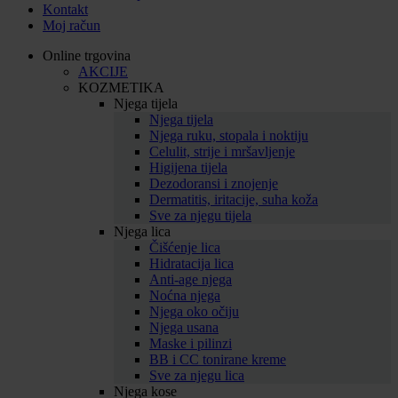
Kontakt
Moj račun
Online trgovina
AKCIJE
KOZMETIKA
Njega tijela
Njega tijela
Njega ruku, stopala i noktiju
Celulit, strije i mršavljenje
Higijena tijela
Dezodoransi i znojenje
Dermatitis, iritacije, suha koža
Sve za njegu tijela
Njega lica
Čišćenje lica
Hidratacija lica
Anti-age njega
Noćna njega
Njega oko očiju
Njega usana
Maske i pilinzi
BB i CC tonirane kreme
Sve za njegu lica
Njega kose