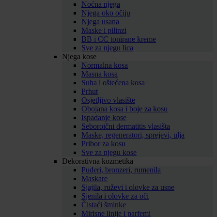
Noćna njega
Njega oko očiju
Njega usana
Maske i pilinzi
BB i CC tonirane kreme
Sve za njegu lica
Njega kose
Normalna kosa
Masna kosa
Suha i oštećena kosa
Prhut
Osjetljivo vlasište
Obojana kosa i boje za kosu
Ispadanje kose
Seboroični dermatitis vlasišta
Maske, regeneratori, sprejevi, ulja
Pribor za kosu
Sve za njegu kose
Dekorativna kozmetika
Puderi, bronzeri, rumenila
Maskare
Sjajila, ruževi i olovke za usne
Sjenila i olovke za oči
Čistaći šminke
Mirisne linije i parfemi