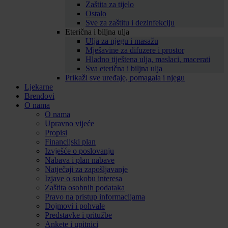
Zaštita za tijelo
Ostalo
Sve za zaštitu i dezinfekciju
Eterična i biljna ulja
Ulja za njegu i masažu
Mješavine za difuzere i prostor
Hladno tiještena ulja, maslaci, macerati
Sva eterična i biljna ulja
Prikaži sve uređaje, pomagala i njegu
Ljekarne
Brendovi
O nama
O nama
Upravno vijeće
Propisi
Financijski plan
Izvješće o poslovanju
Nabava i plan nabave
Natječaji za zapošljavanje
Izjave o sukobu interesa
Zaštita osobnih podataka
Pravo na pristup informacijama
Dojmovi i pohvale
Predstavke i pritužbe
Ankete i upitnici