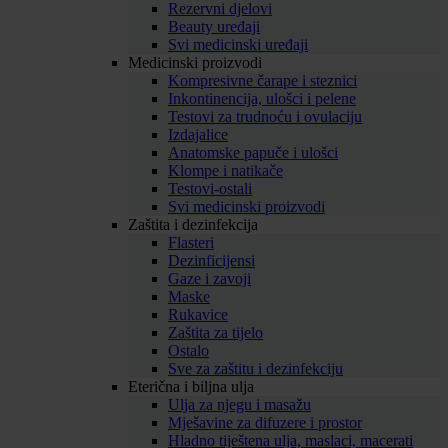
Rezervni djelovi
Beauty uređaji
Svi medicinski uređaji
Medicinski proizvodi
Kompresivne čarape i steznici
Inkontinencija, ulošci i pelene
Testovi za trudnoću i ovulaciju
Izdajalice
Anatomske papuče i ulošci
Klompe i natikače
Testovi-ostali
Svi medicinski proizvodi
Zaštita i dezinfekcija
Flasteri
Dezinficijensi
Gaze i zavoji
Maske
Rukavice
Zaštita za tijelo
Ostalo
Sve za zaštitu i dezinfekciju
Eterična i biljna ulja
Ulja za njegu i masažu
Mješavine za difuzere i prostor
Hladno tiještena ulja, maslaci, macerati