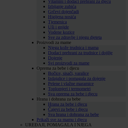
Vitamini i dodaci prehrani za djecu
Izbijanje zubića
Grčevi dojenčadi
Higijena nosića
Tjemenica
Uši i gnjide
Vodene kozice
Sve za zdravlje i njegu djeteta
Proizvodi za mame
Njega kože trudnica i mama
Dodaci prehrani za trudnice i dojilje
Dojenje
Svi proizvodi za mame
Oprema za bebe i djecu
Bočice, sisači, varalice
Izdajalice i pomagala za dojenje
Pelene i vlažne maramice
Toplomjeri i termometri
Sva oprema za bebe i djecu
Hrana i dohrana za bebe
Hrana za bebe i djecu
Čajevi za bebe i djecu
Sva hrana i dohrana za bebe
Prikaži sve za mamu i djecu
UREĐAJI, POMAGALA I NJEGA