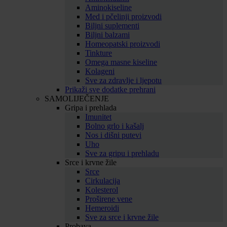
Aminokiseline
Med i pčelinji proizvodi
Biljni suplementi
Biljni balzami
Homeopatski proizvodi
Tinkture
Omega masne kiseline
Kolageni
Sve za zdravlje i ljepotu
Prikaži sve dodatke prehrani
SAMOLIJEČENJE
Gripa i prehlada
Imunitet
Bolno grlo i kašalj
Nos i dišni putevi
Uho
Sve za gripu i prehladu
Srce i krvne žile
Srce
Cirkulacija
Kolesterol
Proširene vene
Hemeroidi
Sve za srce i krvne žile
Probava