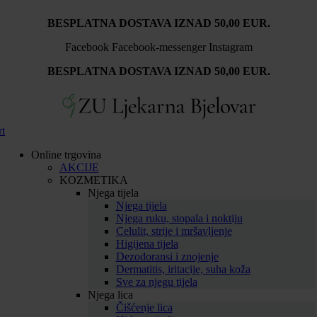
BESPLATNA DOSTAVA IZNAD 50,00 EUR.
Facebook
Facebook-messenger
Instagram
BESPLATNA DOSTAVA IZNAD 50,00 EUR.
rt
Online trgovina
AKCIJE
KOZMETIKA
Njega tijela
Njega tijela
Njega ruku, stopala i noktiju
Celulit, strije i mršavljenje
Higijena tijela
Dezodoransi i znojenje
Dermatitis, iritacije, suha koža
Sve za njegu tijela
Njega lica
Čišćenje lica