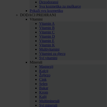
Dezodoransi
Sva kozmetika za muškarce
Prikaži svu kozmetiku
DODACI PREHRANI
Vitamini
Vitamin A
Vitamin B
Vitamin C
Vitamin D
Vitamin E
Vitamin K
Multivitamini
Vitamini za djecu
Svi vitamini
Minerali
Magnezij
Kalcij
Željezo
Cink
Selen
Bakar
Krom
Kalij
Multiminerali
Svi minerali