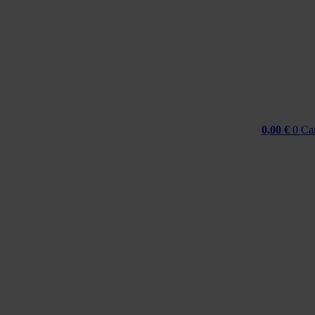
Idi
na
sadržaj
0,00
€
0
Ca