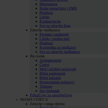
Menopauza
Bolne mjesečnice i PMS
Plodnost
Libido
Kontracepcija
Sve za zdravlje žena
Zdravlje muškaraca
Prostata i mokrenje
Libido i spolna moć
Plodnost
Kozmetika za muškarce
Sve za zdravlje muškaraca
Bio kutak
Aromaterapija
Čajevi
Med i pčelinji proizvodi
Biljni suplementi
Biljni balzami
Homeopatski pripravci
Tinkture
Sav biokutak
Prikaži sve za samoliječenje
MAMA I DJECA
Zdravlje i njega djeteta