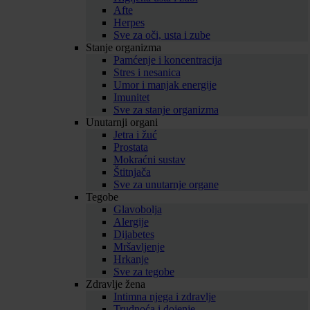
Afte
Herpes
Sve za oči, usta i zube
Stanje organizma
Pamćenje i koncentracija
Stres i nesanica
Umor i manjak energije
Imunitet
Sve za stanje organizma
Unutarnji organi
Jetra i žuć
Prostata
Mokraćni sustav
Štitnjača
Sve za unutarnje organe
Tegobe
Glavobolja
Alergije
Dijabetes
Mršavljenje
Hrkanje
Sve za tegobe
Zdravlje žena
Intimna njega i zdravlje
Trudnoća i dojenje