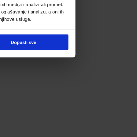
h medija i analizirali promet.
oglašavanje i analizu, a oni ih
 njihove usluge.
Dopusti sve