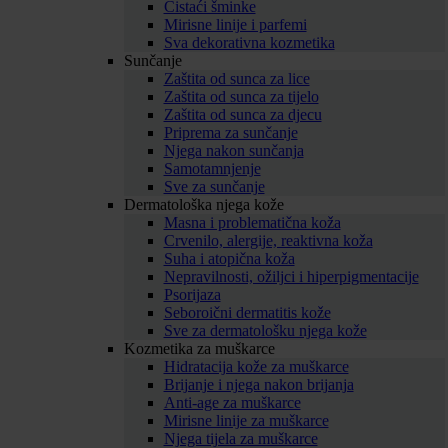
Čistaći šminke
Mirisne linije i parfemi
Sva dekorativna kozmetika
Sunčanje
Zaštita od sunca za lice
Zaštita od sunca za tijelo
Zaštita od sunca za djecu
Priprema za sunčanje
Njega nakon sunčanja
Samotamnjenje
Sve za sunčanje
Dermatološka njega kože
Masna i problematična koža
Crvenilo, alergije, reaktivna koža
Suha i atopična koža
Nepravilnosti, ožiljci i hiperpigmentacije
Psorijaza
Seboroični dermatitis kože
Sve za dermatološku njega kože
Kozmetika za muškarce
Hidratacija kože za muškarce
Brijanje i njega nakon brijanja
Anti-age za muškarce
Mirisne linije za muškarce
Njega tijela za muškarce