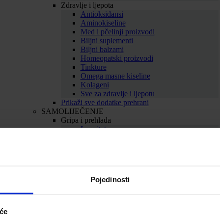
Zdravlje i ljepota
Antioksidansi
Aminokiseline
Med i pčelinji proizvodi
Biljni suplementi
Biljni balzami
Homeopatski proizvodi
Tinkture
Omega masne kiseline
Kolageni
Sve za zdravlje i ljepotu
Prikaži sve dodatke prehrani
SAMOLIJEČENJE
Gripa i prehlada
Imunitet
Bolno grlo i kašalj
Nos i dišni putevi
Uho
Sve za gripu i prehladu
Srce i krvne žile
Pojedinosti
Srce
Cirkulacija
Kolesterol
Proširene vene
iće
Hemeroidi