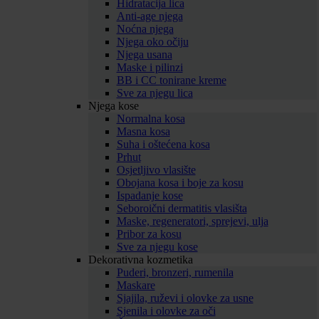
Hidratacija lica
Anti-age njega
Noćna njega
Njega oko očiju
Njega usana
Maske i pilinzi
BB i CC tonirane kreme
Sve za njegu lica
Njega kose
Normalna kosa
Masna kosa
Suha i oštećena kosa
Prhut
Osjetljivo vlasište
Obojana kosa i boje za kosu
Ispadanje kose
Seboroični dermatitis vlasišta
Maske, regeneratori, sprejevi, ulja
Pribor za kosu
Sve za njegu kose
Dekorativna kozmetika
Puderi, bronzeri, rumenila
Maskare
Sjajila, ruževi i olovke za usne
Sjenila i olovke za oči