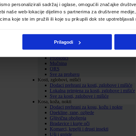
Cirkulacija
mo personalizirali sadržaj i oglase, omogućili značajke društveni
Kolesterol
ebi naše web-lokacije dijelimo s partnerima za društvene medije, 
Proširene vene
a koje ste im pružili ili koje su prikupili dok ste upotrebljavali
Hemeroidi
Sve za srce i krvne žile
Probava
Želučane tegobe
Zatvor
Prilagodi
Proljev
Nadutost i vjetrovi
Probiotici
Mučnina
ORS
Sve za probavu
Kosti, zglobovi, mišići
Dodaci prehrani za kosti, zglobove i mišiće
Lokalna primjena za kosti, zglobove i mišiće
Sve za kosti, zglobove i mišiće
Kosa, koža, nokti
Dodaci prehrani za kosu, kožu i nokte
Opekline, rane, ozljede
Gljivična oboljenja
Bradavice i kurje oči
Komarci, krpelji i drugi insekti
Uši i gnjide