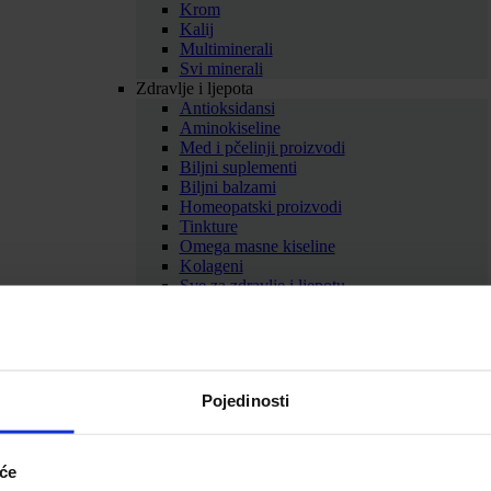
Krom
Kalij
Multiminerali
Svi minerali
Zdravlje i ljepota
Antioksidansi
Aminokiseline
Med i pčelinji proizvodi
Biljni suplementi
Biljni balzami
Homeopatski proizvodi
Tinkture
Omega masne kiseline
Kolageni
Sve za zdravlje i ljepotu
Prikaži sve dodatke prehrani
SAMOLIJEČENJE
Gripa i prehlada
Imunitet
Bolno grlo i kašalj
Pojedinosti
Nos i dišni putevi
Uho
Sve za gripu i prehladu
Srce i krvne žile
iće
Srce