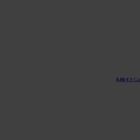
Idi
na
sadržaj
0,00
€
0
Ca