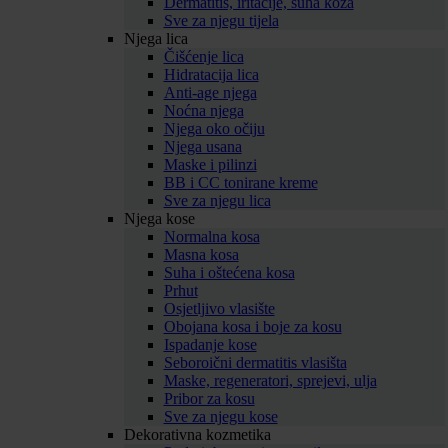
Dermatitis, iritacije, suha koža
Sve za njegu tijela
Njega lica
Čišćenje lica
Hidratacija lica
Anti-age njega
Noćna njega
Njega oko očiju
Njega usana
Maske i pilinzi
BB i CC tonirane kreme
Sve za njegu lica
Njega kose
Normalna kosa
Masna kosa
Suha i oštećena kosa
Prhut
Osjetljivo vlasište
Obojana kosa i boje za kosu
Ispadanje kose
Seboroični dermatitis vlasišta
Maske, regeneratori, sprejevi, ulja
Pribor za kosu
Sve za njegu kose
Dekorativna kozmetika