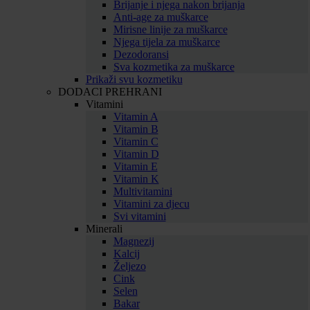
Brijanje i njega nakon brijanja
Anti-age za muškarce
Mirisne linije za muškarce
Njega tijela za muškarce
Dezodoransi
Sva kozmetika za muškarce
Prikaži svu kozmetiku
DODACI PREHRANI
Vitamini
Vitamin A
Vitamin B
Vitamin C
Vitamin D
Vitamin E
Vitamin K
Multivitamini
Vitamini za djecu
Svi vitamini
Minerali
Magnezij
Kalcij
Željezo
Cink
Selen
Bakar