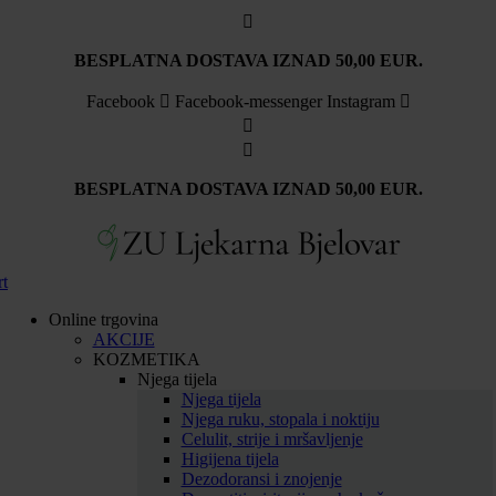
BESPLATNA DOSTAVA IZNAD 50,00 EUR.
Facebook
Facebook-messenger
Instagram
BESPLATNA DOSTAVA IZNAD 50,00 EUR.
rt
Online trgovina
AKCIJE
KOZMETIKA
Njega tijela
Njega tijela
Njega ruku, stopala i noktiju
Celulit, strije i mršavljenje
Higijena tijela
Dezodoransi i znojenje