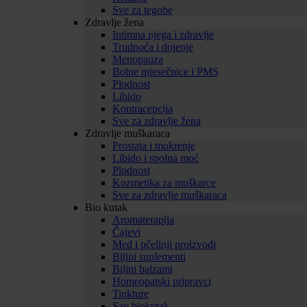
Sve za tegobe
Zdravlje žena
Intimna njega i zdravlje
Trudnoća i dojenje
Menopauza
Bolne mjesečnice i PMS
Plodnost
Libido
Kontracepcija
Sve za zdravlje žena
Zdravlje muškaraca
Prostata i mokrenje
Libido i spolna moć
Plodnost
Kozmetika za muškarce
Sve za zdravlje muškaraca
Bio kutak
Aromaterapija
Čajevi
Med i pčelinji proizvodi
Biljni suplementi
Biljni balzami
Homeopatski pripravci
Tinkture
Sav biokutak