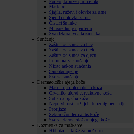
Puderi, bronzeri, rumenila
Maskare
Sjajila, ruževi i olovke za usne
Sjenila i olovke za oči
Čistaći šminke
Mirisne linije i parfemi
Sva dekorativna kozmetika
Sunčanje
Zaštita od sunca za lice
Zaštita od sunca za tijelo
Zaštita od sunca za djecu
Priprema za sunčanje
Njega nakon sunčanja
Samotamnjenje
Sve za sunčanje
Dermatološka njega kože
Masna i problematična koža
Crvenilo, alergije, reaktivna koža
Suha i atopična koža
Nepravilnosti, ožiljci i hiperpigmentacije
Psorijaza
Seboroični dermatitis kože
Sve za dermatološku njega kože
Kozmetika za muškarce
Hidratacija kože za muškarce