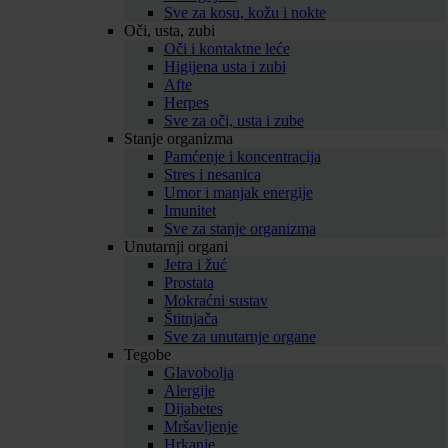
Sve za kosu, kožu i nokte
Oči, usta, zubi
Oči i kontaktne leće
Higijena usta i zubi
Afte
Herpes
Sve za oči, usta i zube
Stanje organizma
Pamćenje i koncentracija
Stres i nesanica
Umor i manjak energije
Imunitet
Sve za stanje organizma
Unutarnji organi
Jetra i žuć
Prostata
Mokraćni sustav
Štitnjača
Sve za unutarnje organe
Tegobe
Glavobolja
Alergije
Dijabetes
Mršavljenje
Hrkanje