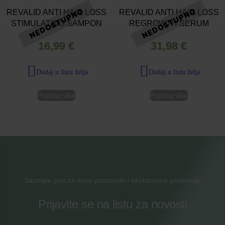
REVALID ANTI HAIR LOSS
REVALID ANTI HAIR LOSS
STIMULATING ŠAMPON
REGROWTH SERUM
16,99
€
31,98
€
Dodaj u listu želja
Dodaj u listu želja
Pročitaj više
Pročitaj više
Saznajte prvi za nove proizvode i ekskluzivne promocije
Prijavite se na listu za novosti