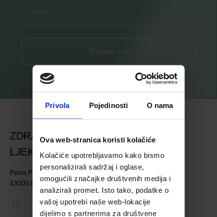
Prijava ⟶
Privola
Pojedinosti
O nama
ZDRAVSTVENA USTANOVA
Ova web-stranica koristi kolačiće
LJEKARNA BJELOVAR
Kolačiće upotrebljavamo kako bismo
personalizirali sadržaj i oglase,
Petra Preradovića 4
omogućili značajke društvenih medija i
43000 Bjelovar
analizirali promet. Isto tako, podatke o
vašoj upotrebi naše web-lokacije
dijelimo s partnerima za društvene