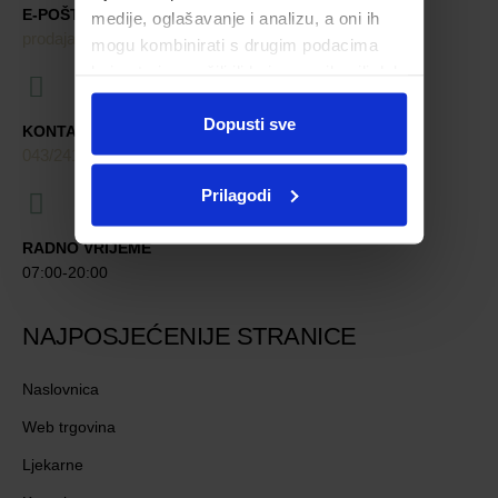
E-POŠTA
medije, oglašavanje i analizu, a oni ih
prodaja@ljekarna-bjelovar.hr
mogu kombinirati s drugim podacima
koje ste im pružili ili koje su prikupili dok
ste upotrebljavali njihove usluge.
Dopusti sve
KONTAKT TELEFONI
043/241-907
091/618-9163
091/603-8577
,
,
Prilagodi
RADNO VRIJEME
07:00-20:00
NAJPOSJEĆENIJE STRANICE
Naslovnica
Web trgovina
Ljekarne