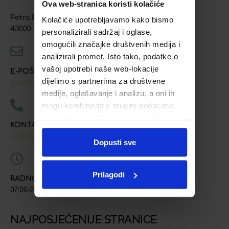
Ova web-stranica koristi kolačiće
Petra Preradovića 4
Kolačiće upotrebljavamo kako bismo
43000 Bjelovar
personalizirali sadržaj i oglase,
omogućili značajke društvenih medija i
analizirali promet. Isto tako, podatke o
vašoj upotrebi naše web-lokacije
E-POŠTA
dijelimo s partnerima za društvene
prodaja@ljekarna-bjelovar.hr
medije, oglašavanje i analizu, a oni ih
mogu kombinirati s drugim podacima
koje ste im pružili ili koje su prikupili dok
KONTAKT TELEFONI
ste upotrebljavali njihove usluge.
043/241-907
091/618-9163
091/603-8577
,
,
Dopusti sve
Prilagodi
RADNO VRIJEME
07:00-20:00
NAJPOSJEĆENIJE STRANICE