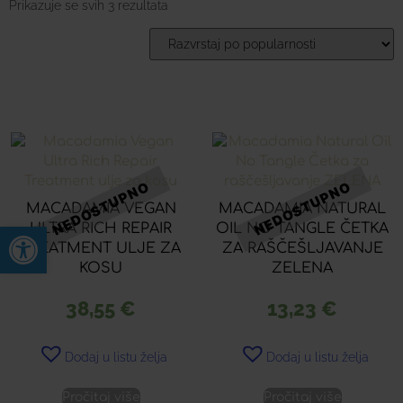
Prikazuje se svih 3 rezultata
MACADAMIA VEGAN
MACADAMIA NATURAL
Open toolbar
ULTRA RICH REPAIR
OIL NO TANGLE ČETKA
TREATMENT ULJE ZA
ZA RAŠČEŠLJAVANJE
KOSU
ZELENA
38,55
€
13,23
€
Dodaj u listu želja
Dodaj u listu želja
Pročitaj više
Pročitaj više