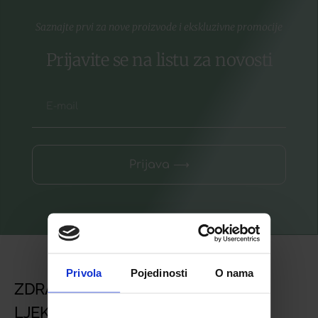
Saznajte prvi za nove proizvode i ekskluzivne promocije
Prijavite se na listu za novosti
Prijava ⟶
Privola
Pojedinosti
O nama
ZDRAVSTVENA USTANOVA
LJEKARNA BJELOVAR