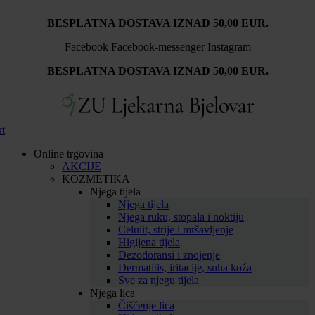
Idi
BESPLATNA DOSTAVA IZNAD 50,00 EUR.
na
sadržaj
Facebook
Facebook-messenger
Instagram
BESPLATNA DOSTAVA IZNAD 50,00 EUR.
rt
Online trgovina
AKCIJE
KOZMETIKA
Njega tijela
Njega tijela
Njega ruku, stopala i noktiju
Celulit, strije i mršavljenje
Higijena tijela
Dezodoransi i znojenje
Dermatitis, iritacije, suha koža
Sve za njegu tijela
Njega lica
Čišćenje lica