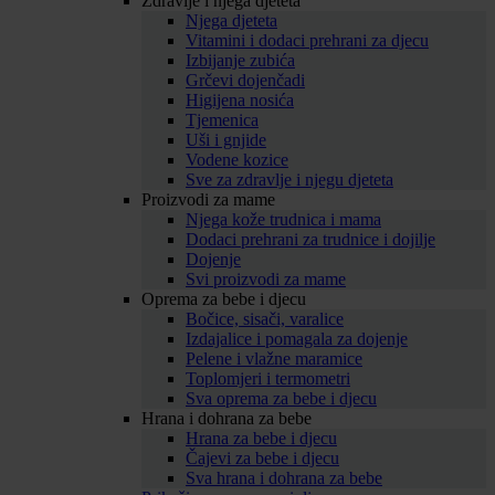
Zdravlje i njega djeteta
Njega djeteta
Vitamini i dodaci prehrani za djecu
Izbijanje zubića
Grčevi dojenčadi
Higijena nosića
Tjemenica
Uši i gnjide
Vodene kozice
Sve za zdravlje i njegu djeteta
Proizvodi za mame
Njega kože trudnica i mama
Dodaci prehrani za trudnice i dojilje
Dojenje
Svi proizvodi za mame
Oprema za bebe i djecu
Bočice, sisači, varalice
Izdajalice i pomagala za dojenje
Pelene i vlažne maramice
Toplomjeri i termometri
Sva oprema za bebe i djecu
Hrana i dohrana za bebe
Hrana za bebe i djecu
Čajevi za bebe i djecu
Sva hrana i dohrana za bebe