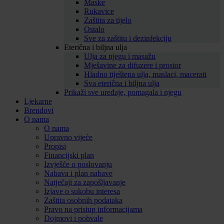
Maske
Rukavice
Zaštita za tijelo
Ostalo
Sve za zaštitu i dezinfekciju
Eterična i biljna ulja
Ulja za njegu i masažu
Mješavine za difuzere i prostor
Hladno tiještena ulja, maslaci, macerati
Sva eterična i biljna ulja
Prikaži sve uređaje, pomagala i njegu
Ljekarne
Brendovi
O nama
O nama
Upravno vijeće
Propisi
Financijski plan
Izvješće o poslovanju
Nabava i plan nabave
Natječaji za zapošljavanje
Izjave o sukobu interesa
Zaštita osobnih podataka
Pravo na pristup informacijama
Dojmovi i pohvale