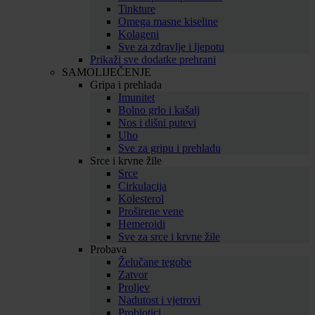
Tinkture
Omega masne kiseline
Kolageni
Sve za zdravlje i ljepotu
Prikaži sve dodatke prehrani
SAMOLIJEČENJE
Gripa i prehlada
Imunitet
Bolno grlo i kašalj
Nos i dišni putevi
Uho
Sve za gripu i prehladu
Srce i krvne žile
Srce
Cirkulacija
Kolesterol
Proširene vene
Hemeroidi
Sve za srce i krvne žile
Probava
Želučane tegobe
Zatvor
Proljev
Nadutost i vjetrovi
Probiotici