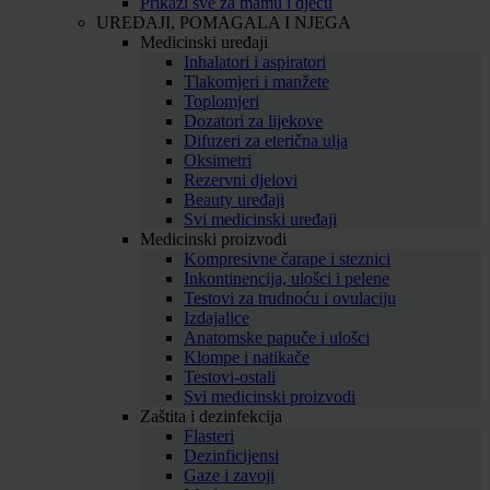
Prikaži sve za mamu i djecu
UREĐAJI, POMAGALA I NJEGA
Medicinski uređaji
Inhalatori i aspiratori
Tlakomjeri i manžete
Toplomjeri
Dozatori za lijekove
Difuzeri za eterična ulja
Oksimetri
Rezervni djelovi
Beauty uređaji
Svi medicinski uređaji
Medicinski proizvodi
Kompresivne čarape i steznici
Inkontinencija, ulošci i pelene
Testovi za trudnoću i ovulaciju
Izdajalice
Anatomske papuče i ulošci
Klompe i natikače
Testovi-ostali
Svi medicinski proizvodi
Zaštita i dezinfekcija
Flasteri
Dezinficijensi
Gaze i zavoji