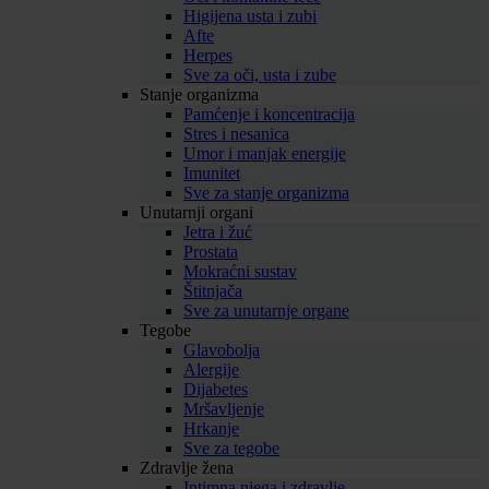
Higijena usta i zubi
Afte
Herpes
Sve za oči, usta i zube
Stanje organizma
Pamćenje i koncentracija
Stres i nesanica
Umor i manjak energije
Imunitet
Sve za stanje organizma
Unutarnji organi
Jetra i žuć
Prostata
Mokraćni sustav
Štitnjača
Sve za unutarnje organe
Tegobe
Glavobolja
Alergije
Dijabetes
Mršavljenje
Hrkanje
Sve za tegobe
Zdravlje žena
Intimna njega i zdravlje