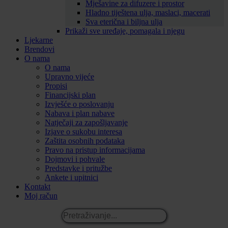
Mješavine za difuzere i prostor
Hladno tiještena ulja, maslaci, macerati
Sva eterična i biljna ulja
Prikaži sve uređaje, pomagala i njegu
Ljekarne
Brendovi
O nama
O nama
Upravno vijeće
Propisi
Financijski plan
Izvješće o poslovanju
Nabava i plan nabave
Natječaji za zapošljavanje
Izjave o sukobu interesa
Zaštita osobnih podataka
Pravo na pristup informacijama
Dojmovi i pohvale
Predstavke i pritužbe
Ankete i upitnici
Kontakt
Moj račun
Pretraživanje...