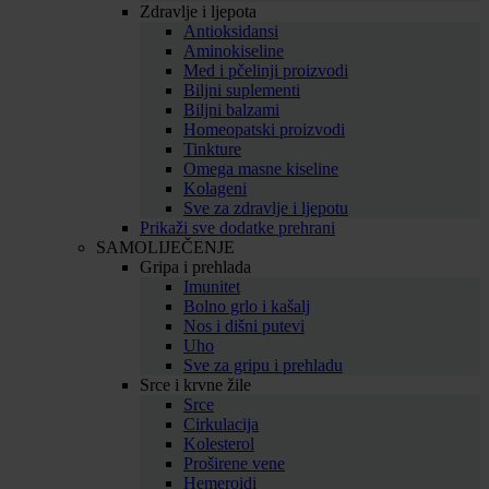
Zdravlje i ljepota
Antioksidansi
Aminokiseline
Med i pčelinji proizvodi
Biljni suplementi
Biljni balzami
Homeopatski proizvodi
Tinkture
Omega masne kiseline
Kolageni
Sve za zdravlje i ljepotu
Prikaži sve dodatke prehrani
SAMOLIJEČENJE
Gripa i prehlada
Imunitet
Bolno grlo i kašalj
Nos i dišni putevi
Uho
Sve za gripu i prehladu
Srce i krvne žile
Srce
Cirkulacija
Kolesterol
Proširene vene
Hemeroidi