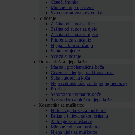
Čistaći šminke
Mirisne linije i parfemi
Sva dekorativna kozmetika
Sunčanje
Zaštita od sunca za lice
Zaštita od sunca za tijelo
Zaštita od sunca za djecu
Priprema za sunčanje
Njega nakon sunčanja
Samotamnjenje
Sve za sunčanje
Dermatološka njega kože
Masna i problematična koža
Crvenilo, alergije, reaktivna koža
Suha i atopična koža
Nepravilnosti, ožiljci i hiperpigmentacije
Psorijaza
Seboroični dermatitis kože
Sve za dermatološku njega kože
Kozmetika za muškarce
Hidratacija kože za muškarce
Brijanje i njega nakon brijanja
Anti-age za muškarce
Mirisne linije za muškarce
Njega tijela za muškarce