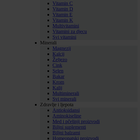
Vitamin C
Vitamin D
Vitamin E
Vitamin K
Multivitamini
Vitamini za djecu
Svi vitamini
Minerali
Magnezij
Kalcij
Željezo
Cink
Selen
Bakar
Krom
Kalij
Multiminerali
Svi minerali
Zdravlje i ljepota
Antioksidansi
Aminokiseline
Med i pčelinji proizvodi
Biljni suplementi
Biljni balzami
Homeopatski proizvodi