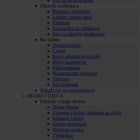
Sve za zdravlje žena
Zdravlje muškaraca
Prostata i mokrenje
Libido i spolna moć
Plodnost
Kozmetika za muškarce
Sve za zdravlje muškaraca
Bio kutak
Aromaterapija
Čajevi
Med i pčelinji proizvodi
Biljni suplementi
Biljni balzami
Homeopatski pripravci
Tinkture
Sav biokutak
Prikaži sve za samoliječenje
MAMA I DJECA
Zdravlje i njega djeteta
Njega djeteta
Vitamini i dodaci prehrani za djecu
Izbijanje zubića
Grčevi dojenčadi
Higijena nosića
Tjemenica