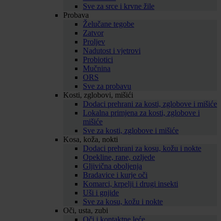
Sve za srce i krvne žile
Probava
Želučane tegobe
Zatvor
Proljev
Nadutost i vjetrovi
Probiotici
Mučnina
ORS
Sve za probavu
Kosti, zglobovi, mišići
Dodaci prehrani za kosti, zglobove i mišiće
Lokalna primjena za kosti, zglobove i
mišiće
Sve za kosti, zglobove i mišiće
Kosa, koža, nokti
Dodaci prehrani za kosu, kožu i nokte
Opekline, rane, ozljede
Gljivična oboljenja
Bradavice i kurje oči
Komarci, krpelji i drugi insekti
Uši i gnjide
Sve za kosu, kožu i nokte
Oči, usta, zubi
Oči i kontaktne leće