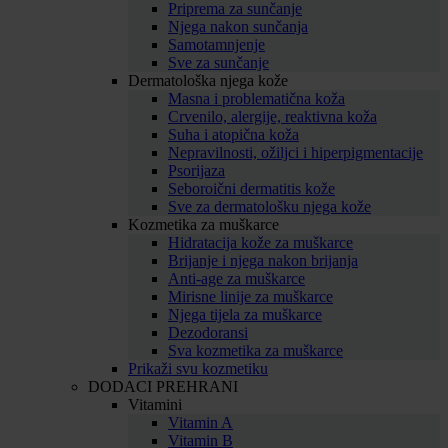
Priprema za sunčanje
Njega nakon sunčanja
Samotamnjenje
Sve za sunčanje
Dermatološka njega kože
Masna i problematična koža
Crvenilo, alergije, reaktivna koža
Suha i atopična koža
Nepravilnosti, ožiljci i hiperpigmentacije
Psorijaza
Seboroični dermatitis kože
Sve za dermatološku njega kože
Kozmetika za muškarce
Hidratacija kože za muškarce
Brijanje i njega nakon brijanja
Anti-age za muškarce
Mirisne linije za muškarce
Njega tijela za muškarce
Dezodoransi
Sva kozmetika za muškarce
Prikaži svu kozmetiku
DODACI PREHRANI
Vitamini
Vitamin A
Vitamin B