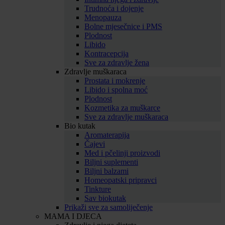
Trudnoća i dojenje
Menopauza
Bolne mjesečnice i PMS
Plodnost
Libido
Kontracepcija
Sve za zdravlje žena
Zdravlje muškaraca
Prostata i mokrenje
Libido i spolna moć
Plodnost
Kozmetika za muškarce
Sve za zdravlje muškaraca
Bio kutak
Aromaterapija
Čajevi
Med i pčelinji proizvodi
Biljni suplementi
Biljni balzami
Homeopatski pripravci
Tinkture
Sav biokutak
Prikaži sve za samoliječenje
MAMA I DJECA