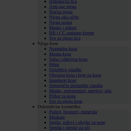
Hidratacija lica
Anti-age njega
Noćna njega
Njega oko očiju
Njega usana
Maske i pilinzi
BB i CC tonirane kreme
Sve za njegu lica
Njega kose
Normalna kosa
Masna kosa
Suha i oštećena kosa
Prhut
Osjetljivo vlasište
Obojana kosa i boje za kosu
Ispadanje kose
Seboroični dermatitis vlasišta
Maske, regeneratori, sprejevi, ulja
Pribor za kosu
Sve za njegu kose
Dekorativna kozmetika
Puderi, bronzeri, rumenila
Maskare
Sjajila, ruževi i olovke za usne
Sjenila i olovke za oči