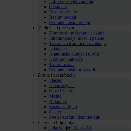
Difuzeri za eterična ulja
Oksimetri
Rezervni djelovi
Beauty uređaji
Svi medicinski uređaji
Medicinski proizvodi
Kompresivne čarape i steznici
Inkontinencija, ulošci i pelene
Testovi za trudnoću i ovulaciju
Izdajalice
Anatomske papuče i ulošci
Klompe i natikače
Testovi-ostali
Svi medicinski proizvodi
Zaštita i dezinfekcija
Flasteri
Dezinficijensi
Gaze i zavoji
Maske
Rukavice
Zaštita za tijelo
Ostalo
Sve za zaštitu i dezinfekciju
Eterična i biljna ulja
Ulja za njegu i masažu