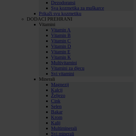
Dezodoransi
Sva kozmetika za muškarce
Prikaži svu kozmetiku
DODACI PREHRANI
Vitamini
Vitamin A
Vitamin B
Vitamin C
Vitamin D
Vitamin E
Vitamin K
Multivitamini
Vitamini za djecu
Svi vitamini
Minerali
Magnezij
Kalcij
Željezo
Cink
Selen
Bakar
Krom
Kalij
Multiminerali
Svi minerali