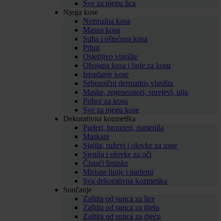
Sve za njegu lica
Njega kose
Normalna kosa
Masna kosa
Suha i oštećena kosa
Prhut
Osjetljivo vlasište
Obojana kosa i boje za kosu
Ispadanje kose
Seboroični dermatitis vlasišta
Maske, regeneratori, sprejevi, ulja
Pribor za kosu
Sve za njegu kose
Dekorativna kozmetika
Puderi, bronzeri, rumenila
Maskare
Sjajila, ruževi i olovke za usne
Sjenila i olovke za oči
Čistaći šminke
Mirisne linije i parfemi
Sva dekorativna kozmetika
Sunčanje
Zaštita od sunca za lice
Zaštita od sunca za tijelo
Zaštita od sunca za djecu