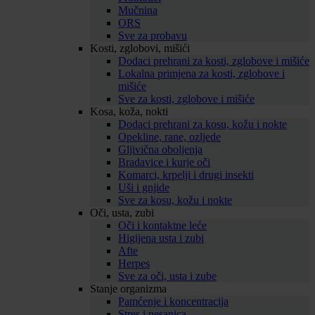
Mučnina
ORS
Sve za probavu
Kosti, zglobovi, mišići
Dodaci prehrani za kosti, zglobove i mišiće
Lokalna primjena za kosti, zglobove i
mišiće
Sve za kosti, zglobove i mišiće
Kosa, koža, nokti
Dodaci prehrani za kosu, kožu i nokte
Opekline, rane, ozljede
Gljivična oboljenja
Bradavice i kurje oči
Komarci, krpelji i drugi insekti
Uši i gnjide
Sve za kosu, kožu i nokte
Oči, usta, zubi
Oči i kontaktne leće
Higijena usta i zubi
Afte
Herpes
Sve za oči, usta i zube
Stanje organizma
Pamćenje i koncentracija
Stres i nesanica