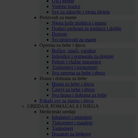
Uši i gnjide
Vodene kozice
Sve za zdravlje i njegu djeteta
Proizvodi za mame
Njega kože trudnica i mama
Dodaci prehrani za trudnice i dojilje
Dojenje
Svi proizvodi za mame
Oprema za bebe i djecu
Bočice, sisači, varalice
Izdajalice i pomagala za dojenje
Pelene i vlažne maramice
Toplomjeri i termometri
Sva oprema za bebe i djecu
Hrana i dohrana za bebe
Hrana za bebe i djecu
Čajevi za bebe i djecu
Sva hrana i dohrana za bebe
Prikaži sve za mamu i djecu
UREĐAJI, POMAGALA I NJEGA
Medicinski uređaji
Inhalatori i aspiratori
Tlakomjeri i manžete
Toplomjeri
Dozatori za lijekove