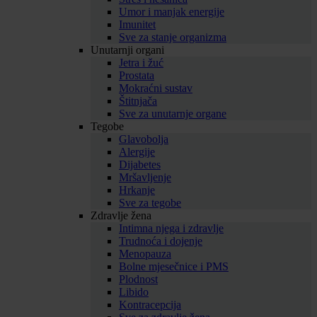
Umor i manjak energije
Imunitet
Sve za stanje organizma
Unutarnji organi
Jetra i žuć
Prostata
Mokraćni sustav
Štitnjača
Sve za unutarnje organe
Tegobe
Glavobolja
Alergije
Dijabetes
Mršavljenje
Hrkanje
Sve za tegobe
Zdravlje žena
Intimna njega i zdravlje
Trudnoća i dojenje
Menopauza
Bolne mjesečnice i PMS
Plodnost
Libido
Kontracepcija