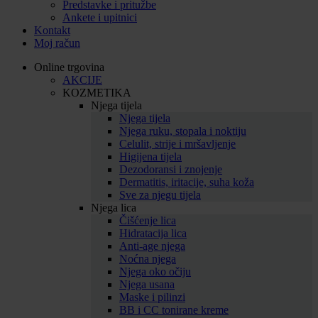
Predstavke i pritužbe
Ankete i upitnici
Kontakt
Moj račun
Online trgovina
AKCIJE
KOZMETIKA
Njega tijela
Njega tijela
Njega ruku, stopala i noktiju
Celulit, strije i mršavljenje
Higijena tijela
Dezodoransi i znojenje
Dermatitis, iritacije, suha koža
Sve za njegu tijela
Njega lica
Čišćenje lica
Hidratacija lica
Anti-age njega
Noćna njega
Njega oko očiju
Njega usana
Maske i pilinzi
BB i CC tonirane kreme