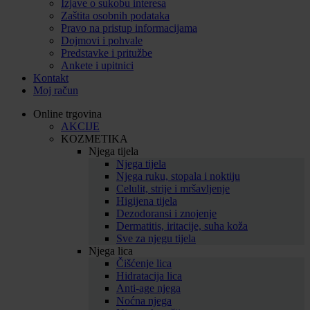
Izjave o sukobu interesa
Zaštita osobnih podataka
Pravo na pristup informacijama
Dojmovi i pohvale
Predstavke i pritužbe
Ankete i upitnici
Kontakt
Moj račun
Online trgovina
AKCIJE
KOZMETIKA
Njega tijela
Njega tijela
Njega ruku, stopala i noktiju
Celulit, strije i mršavljenje
Higijena tijela
Dezodoransi i znojenje
Dermatitis, iritacije, suha koža
Sve za njegu tijela
Njega lica
Čišćenje lica
Hidratacija lica
Anti-age njega
Noćna njega