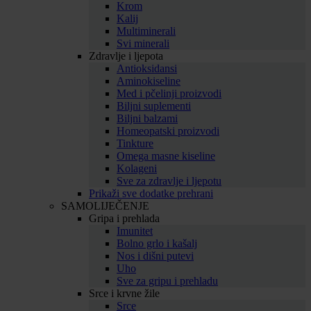
Krom
Kalij
Multiminerali
Svi minerali
Zdravlje i ljepota
Antioksidansi
Aminokiseline
Med i pčelinji proizvodi
Biljni suplementi
Biljni balzami
Homeopatski proizvodi
Tinkture
Omega masne kiseline
Kolageni
Sve za zdravlje i ljepotu
Prikaži sve dodatke prehrani
SAMOLIJEČENJE
Gripa i prehlada
Imunitet
Bolno grlo i kašalj
Nos i dišni putevi
Uho
Sve za gripu i prehladu
Srce i krvne žile
Srce