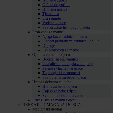
Izbijanje zubića
Grčevi dojenčadi
Higijena nosića
Tjemenica
Uši i gnjide
Vodene kozice
Sve za zdravlje i njegu djeteta
Proizvodi za mame
Njega kože trudnica i mama
Dodaci prehrani za trudnice i dojilje
Dojenje
Svi proizvodi za mame
Oprema za bebe i djecu
Bočice, sisači, varalice
Izdajalice i pomagala za dojenje
Pelene i vlažne maramice
Toplomjeri i termometri
Sva oprema za bebe i djecu
Hrana i dohrana za bebe
Hrana za bebe i djecu
Čajevi za bebe i djecu
Sva hrana i dohrana za bebe
Prikaži sve za mamu i djecu
UREĐAJI, POMAGALA I NJEGA
Medicinski uređaji