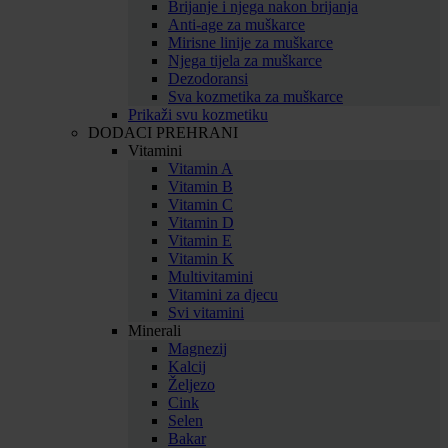
Brijanje i njega nakon brijanja
Anti-age za muškarce
Mirisne linije za muškarce
Njega tijela za muškarce
Dezodoransi
Sva kozmetika za muškarce
Prikaži svu kozmetiku
DODACI PREHRANI
Vitamini
Vitamin A
Vitamin B
Vitamin C
Vitamin D
Vitamin E
Vitamin K
Multivitamini
Vitamini za djecu
Svi vitamini
Minerali
Magnezij
Kalcij
Željezo
Cink
Selen
Bakar