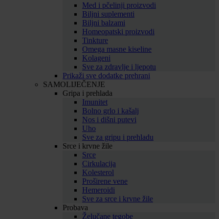
Med i pčelinji proizvodi
Biljni suplementi
Biljni balzami
Homeopatski proizvodi
Tinkture
Omega masne kiseline
Kolageni
Sve za zdravlje i ljepotu
Prikaži sve dodatke prehrani
SAMOLIJEČENJE
Gripa i prehlada
Imunitet
Bolno grlo i kašalj
Nos i dišni putevi
Uho
Sve za gripu i prehladu
Srce i krvne žile
Srce
Cirkulacija
Kolesterol
Proširene vene
Hemeroidi
Sve za srce i krvne žile
Probava
Želučane tegobe