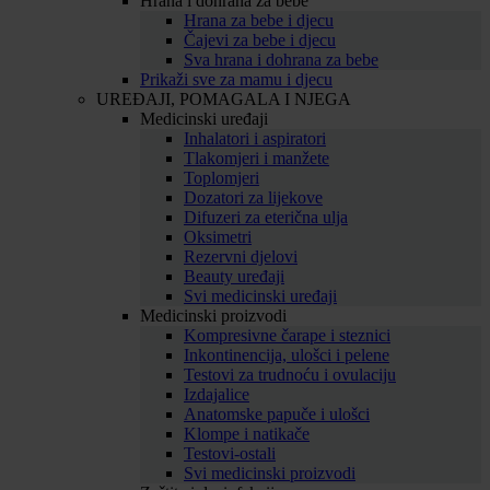
Hrana i dohrana za bebe
Hrana za bebe i djecu
Čajevi za bebe i djecu
Sva hrana i dohrana za bebe
Prikaži sve za mamu i djecu
UREĐAJI, POMAGALA I NJEGA
Medicinski uređaji
Inhalatori i aspiratori
Tlakomjeri i manžete
Toplomjeri
Dozatori za lijekove
Difuzeri za eterična ulja
Oksimetri
Rezervni djelovi
Beauty uređaji
Svi medicinski uređaji
Medicinski proizvodi
Kompresivne čarape i steznici
Inkontinencija, ulošci i pelene
Testovi za trudnoću i ovulaciju
Izdajalice
Anatomske papuče i ulošci
Klompe i natikače
Testovi-ostali
Svi medicinski proizvodi