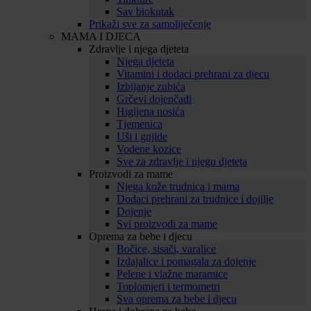
Sav biokutak
Prikaži sve za samoliječenje
MAMA I DJECA
Zdravlje i njega djeteta
Njega djeteta
Vitamini i dodaci prehrani za djecu
Izbijanje zubića
Grčevi dojenčadi
Higijena nosića
Tjemenica
Uši i gnjide
Vodene kozice
Sve za zdravlje i njegu djeteta
Proizvodi za mame
Njega kože trudnica i mama
Dodaci prehrani za trudnice i dojilje
Dojenje
Svi proizvodi za mame
Oprema za bebe i djecu
Bočice, sisači, varalice
Izdajalice i pomagala za dojenje
Pelene i vlažne maramice
Toplomjeri i termometri
Sva oprema za bebe i djecu