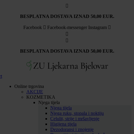
Idi
na
sadržaj
BESPLATNA DOSTAVA IZNAD 50,00 EUR.
Facebook
Facebook-messenger
Instagram
BESPLATNA DOSTAVA IZNAD 50,00 EUR.
rt
Online trgovina
AKCIJE
KOZMETIKA
Njega tijela
Njega tijela
Njega ruku, stopala i noktiju
Celulit, strije i mršavljenje
Higijena tijela
Dezodoransi i znojenje