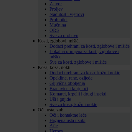
Zatvor
Proljev
Nadutost i vjetrovi
Probiotici
Mučnina
ORS
Sve za probavu
Kosti, zglobovi, mišići
Dodaci prehrani za kosti, zglobove i mišiće
Lokalna primjena za kosti, zglobove i
mišiće
Sve za kosti, zglobove i mišiće
Kosa, koža, nokti
Dodaci prehrani za kosu, kožu i nokte
Opekline, rane, ozljede
Gljivična oboljenja
Bradavice i kurje oči
Komarci, krpelji i drugi insekti
Uši i gnjide
Sve za kosu, kožu i nokte
Oči, usta, zubi
Oči i kontaktne leće
Higijena usta i zubi
Afte
Herpes