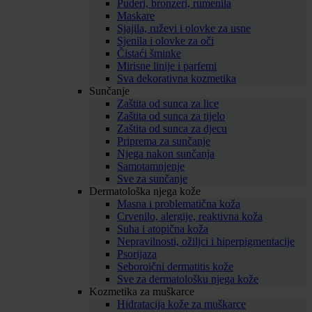
Puderi, bronzeri, rumenila
Maskare
Sjajila, ruževi i olovke za usne
Sjenila i olovke za oči
Čistaći šminke
Mirisne linije i parfemi
Sva dekorativna kozmetika
Sunčanje
Zaštita od sunca za lice
Zaštita od sunca za tijelo
Zaštita od sunca za djecu
Priprema za sunčanje
Njega nakon sunčanja
Samotamnjenje
Sve za sunčanje
Dermatološka njega kože
Masna i problematična koža
Crvenilo, alergije, reaktivna koža
Suha i atopična koža
Nepravilnosti, ožiljci i hiperpigmentacije
Psorijaza
Seboroični dermatitis kože
Sve za dermatološku njega kože
Kozmetika za muškarce
Hidratacija kože za muškarce