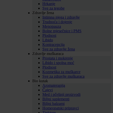
Hrkanje
Sve za tegobe
Zdravlje žena
Intimna njega i zdravlje
Trudnoća i dojenje
Menopauza
Bolne mjesečnice i PMS
Plodnost
Libido
Kontracepcija
Sve za zdravlje žena
Zdravlje muškaraca
Prostata i mokrenje
Libido i spolna moć
Plodnost
Kozmetika za muškarce
Sve za zdravlje muškaraca
Bio kutak
Aromaterapija
Čajevi
Med i pčelinji proizvodi
Biljni suplementi
Biljni balzami
Homeopatski pripravci
Tinkture