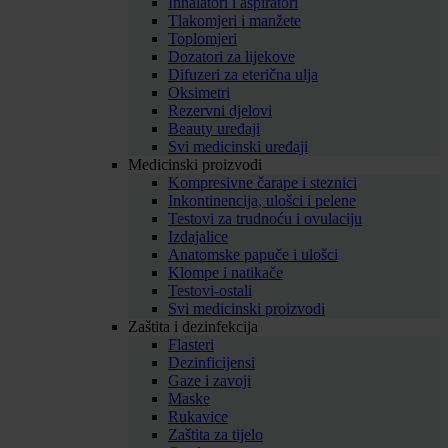
Inhalatori i aspiratori
Tlakomjeri i manžete
Toplomjeri
Dozatori za lijekove
Difuzeri za eterična ulja
Oksimetri
Rezervni djelovi
Beauty uređaji
Svi medicinski uređaji
Medicinski proizvodi
Kompresivne čarape i steznici
Inkontinencija, ulošci i pelene
Testovi za trudnoću i ovulaciju
Izdajalice
Anatomske papuče i ulošci
Klompe i natikače
Testovi-ostali
Svi medicinski proizvodi
Zaštita i dezinfekcija
Flasteri
Dezinficijensi
Gaze i zavoji
Maske
Rukavice
Zaštita za tijelo