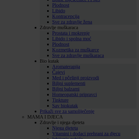
Plodnost
Libido
Kontracepcija
Sve za zdravlje žena
Zdravlje muškaraca
Prostata i mokrenje
Libido i spolna moć
Plodnost
Kozmetika za muškarce
Sve za zdravlje muškaraca
Bio kutak
Aromaterapija
Čajevi
Med i pčelinji proizvodi
Biljni suplementi
Biljni balzami
Homeopatski pripravci
Tinkture
Sav biokutak
Prikaži sve za samoliječenje
MAMA I DJECA
Zdravlje i njega djeteta
Njega djeteta
Vitamini i dodaci prehrani za djecu