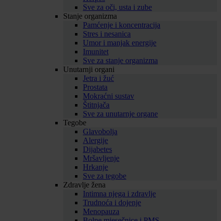
Sve za oči, usta i zube
Stanje organizma
Pamćenje i koncentracija
Stres i nesanica
Umor i manjak energije
Imunitet
Sve za stanje organizma
Unutarnji organi
Jetra i žuć
Prostata
Mokraćni sustav
Štitnjača
Sve za unutarnje organe
Tegobe
Glavobolja
Alergije
Dijabetes
Mršavljenje
Hrkanje
Sve za tegobe
Zdravlje žena
Intimna njega i zdravlje
Trudnoća i dojenje
Menopauza
Bolne mjesečnice i PMS