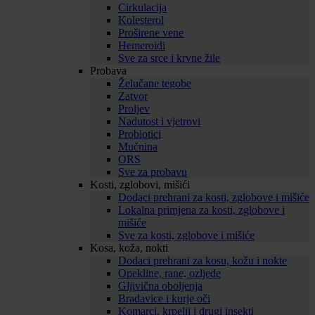
Cirkulacija
Kolesterol
Proširene vene
Hemeroidi
Sve za srce i krvne žile
Probava
Želučane tegobe
Zatvor
Proljev
Nadutost i vjetrovi
Probiotici
Mučnina
ORS
Sve za probavu
Kosti, zglobovi, mišići
Dodaci prehrani za kosti, zglobove i mišiće
Lokalna primjena za kosti, zglobove i
mišiće
Sve za kosti, zglobove i mišiće
Kosa, koža, nokti
Dodaci prehrani za kosu, kožu i nokte
Opekline, rane, ozljede
Gljivična oboljenja
Bradavice i kurje oči
Komarci, krpelji i drugi insekti