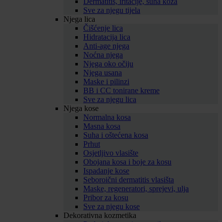
Dermatitis, iritacije, suha koža
Sve za njegu tijela
Njega lica
Čišćenje lica
Hidratacija lica
Anti-age njega
Noćna njega
Njega oko očiju
Njega usana
Maske i pilinzi
BB i CC tonirane kreme
Sve za njegu lica
Njega kose
Normalna kosa
Masna kosa
Suha i oštećena kosa
Prhut
Osjetljivo vlasište
Obojana kosa i boje za kosu
Ispadanje kose
Seboroični dermatitis vlasišta
Maske, regeneratori, sprejevi, ulja
Pribor za kosu
Sve za njegu kose
Dekorativna kozmetika