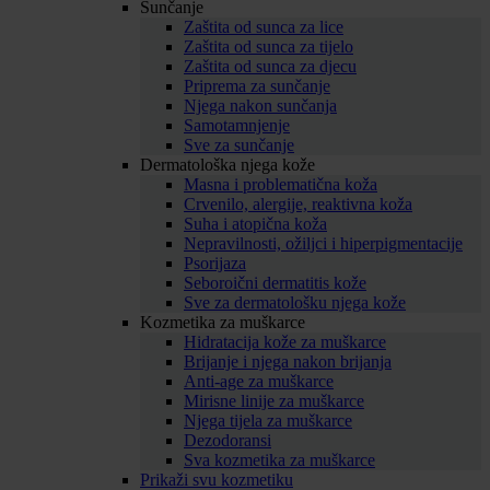
Sunčanje
Zaštita od sunca za lice
Zaštita od sunca za tijelo
Zaštita od sunca za djecu
Priprema za sunčanje
Njega nakon sunčanja
Samotamnjenje
Sve za sunčanje
Dermatološka njega kože
Masna i problematična koža
Crvenilo, alergije, reaktivna koža
Suha i atopična koža
Nepravilnosti, ožiljci i hiperpigmentacije
Psorijaza
Seboroični dermatitis kože
Sve za dermatološku njega kože
Kozmetika za muškarce
Hidratacija kože za muškarce
Brijanje i njega nakon brijanja
Anti-age za muškarce
Mirisne linije za muškarce
Njega tijela za muškarce
Dezodoransi
Sva kozmetika za muškarce
Prikaži svu kozmetiku