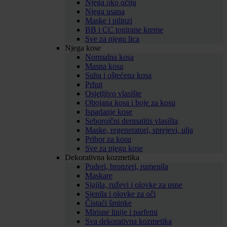
Njega oko očiju
Njega usana
Maske i pilinzi
BB i CC tonirane kreme
Sve za njegu lica
Njega kose
Normalna kosa
Masna kosa
Suha i oštećena kosa
Prhut
Osjetljivo vlasište
Obojana kosa i boje za kosu
Ispadanje kose
Seboroični dermatitis vlasišta
Maske, regeneratori, sprejevi, ulja
Pribor za kosu
Sve za njegu kose
Dekorativna kozmetika
Puderi, bronzeri, rumenila
Maskare
Sjajila, ruževi i olovke za usne
Sjenila i olovke za oči
Čistaći šminke
Mirisne linije i parfemi
Sva dekorativna kozmetika