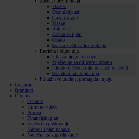
Zaštita i dezinfekcija
Flasteri
Dezinficijensi
Gaze i zavoji
Maske
Rukavice
Zaštita za tijelo
Ostalo
Sve za zaštitu i dezinfekciju
Eterična i biljna ulja
Ulja za njegu i masažu
Mješavine za difuzere i prostor
Hladno tiještena ulja, maslaci, macerati
Sva eterična i biljna ulja
Prikaži sve uređaje, pomagala i njegu
Ljekarne
Brendovi
O nama
O nama
Upravno vijeće
Propisi
Financijski plan
Izvješće o poslovanju
Nabava i plan nabave
Natječaji za zapošljavanje