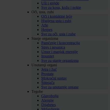
Uši i gnjide
Sve za kosu, kožu i nokte
Oči, usta, zubi
Oči i kontaktne leće
Higijena usta i zubi
Afte
Herpes
Sve za oči, usta i zube
Stanje organizma
Pamćenje i koncentracija
Stres i nesanica
Umor i manjak energije
Imunitet
Sve za stanje organizma
Unutarnji organi
Jetra i žuć
Prostata
Mokraćni sustav
Štitnjača
Sve za unutarnje organe
Tegobe
Glavobolja
Alergije
Dijabetes
Mršavljenje