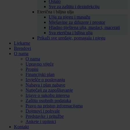
Ostalo
Sve za zaštitu i dezinfekciju
Eterična i biljna ulja
Ulja za njegu i masažu
Mješavine za difuzere i prostor
Hladno tiještena ulja, maslaci, macerati
Sva eterična i biljna ulja
Prikaži sve uređaje, pomagala i njegu
Ljekarne
Brendovi
O nama
O nama
Upravno vijeće
Propisi
Financijski plan
Izvješće o poslovanju
Nabava i plan nabave
Natječaji za zapošljavanje
Izjave o sukobu interesa
Zaštita osobnih podataka
Pravo na pristup informacijama
Dojmovi i pohvale
Predstavke i pritužbe
Ankete i upitnici
Kontakt