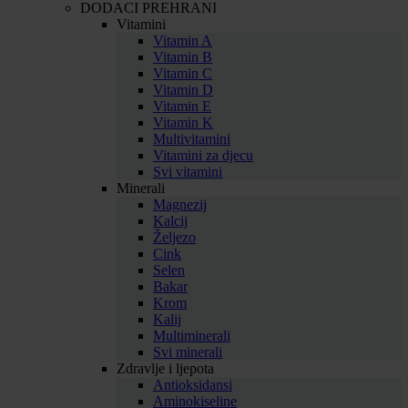
DODACI PREHRANI
Vitamini
Vitamin A
Vitamin B
Vitamin C
Vitamin D
Vitamin E
Vitamin K
Multivitamini
Vitamini za djecu
Svi vitamini
Minerali
Magnezij
Kalcij
Željezo
Cink
Selen
Bakar
Krom
Kalij
Multiminerali
Svi minerali
Zdravlje i ljepota
Antioksidansi
Aminokiseline