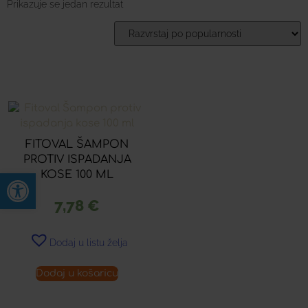
Prikazuje se jedan rezultat
FITOVAL ŠAMPON
PROTIV ISPADANJA
Open toolbar
KOSE 100 ML
7,78
€
Dodaj u listu želja
Dodaj u košaricu