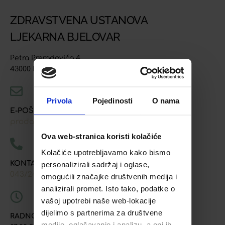
ZDRAVSTVENA USTANOVA
LJEKARNA BJELOVAR
Petra Preradovića 4
43000 Bjelovar
Privola
Pojedinosti
O nama
E-POŠTA
prodaja@ljekarna-bjelovar.hr
Ova web-stranica koristi kolačiće
Kolačiće upotrebljavamo kako bismo
KONTAKT TELEFONI
personalizirali sadržaj i oglase,
043/241-907
091/618-9163
091/603-8577
,
,
omogućili značajke društvenih medija i
analizirali promet. Isto tako, podatke o
vašoj upotrebi naše web-lokacije
dijelimo s partnerima za društvene
RADNO VRIJEME
medije, oglašavanje i analizu, a oni ih