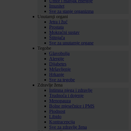
Umor i manjak energije
Imunitet
Sve za stanje organizma
Unutarnji organi
Jetra i žuć
Prostata
Mokraćni sustav
Štitnjača
Sve za unutarnje organe
Tegobe
Glavobolja
Alergije
Dijabetes
Mršavljenje
Hrkanje
Sve za tegobe
Zdravlje žena
Intimna njega i zdravlje
Trudnoća i dojenje
Menopauza
Bolne mjesečnice i PMS
Plodnost
Libido
Kontracepcija
Sve za zdravlje žena