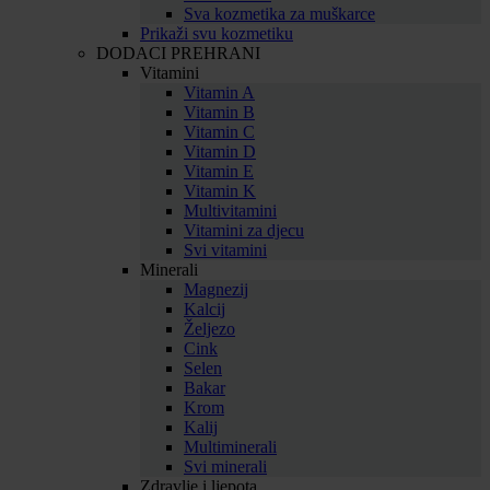
Sva kozmetika za muškarce
Prikaži svu kozmetiku
DODACI PREHRANI
Vitamini
Vitamin A
Vitamin B
Vitamin C
Vitamin D
Vitamin E
Vitamin K
Multivitamini
Vitamini za djecu
Svi vitamini
Minerali
Magnezij
Kalcij
Željezo
Cink
Selen
Bakar
Krom
Kalij
Multiminerali
Svi minerali
Zdravlje i ljepota