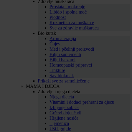
Zdravlje muškaraca
Prostata i mokrenje
Libido i spolna moć
Plodnost
Kozmetika za muškarce
Sve za zdravlje muškaraca
Bio kutak
Aromaterapija
Čajevi
Med i pčelinji proizvodi
Biljni suplementi
Biljni balzami
Homeopatski pripravci
Tinkture
Sav biokutak
Prikaži sve za samoliječenje
MAMA I DJECA
Zdravlje i njega djeteta
Njega djeteta
Vitamini i dodaci prehrani za djecu
Izbijanje zubića
Grčevi dojenčadi
Higijena nosića
Tjemenica
Uši i gnjide