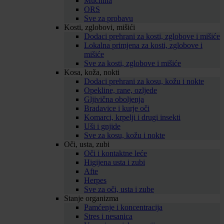
Mučnina
ORS
Sve za probavu
Kosti, zglobovi, mišići
Dodaci prehrani za kosti, zglobove i mišiće
Lokalna primjena za kosti, zglobove i
mišiće
Sve za kosti, zglobove i mišiće
Kosa, koža, nokti
Dodaci prehrani za kosu, kožu i nokte
Opekline, rane, ozljede
Gljivična oboljenja
Bradavice i kurje oči
Komarci, krpelji i drugi insekti
Uši i gnjide
Sve za kosu, kožu i nokte
Oči, usta, zubi
Oči i kontaktne leće
Higijena usta i zubi
Afte
Herpes
Sve za oči, usta i zube
Stanje organizma
Pamćenje i koncentracija
Stres i nesanica