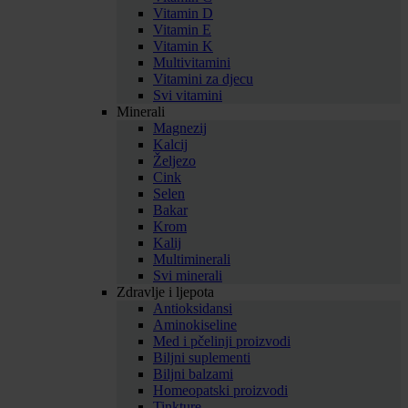
Vitamin D
Vitamin E
Vitamin K
Multivitamini
Vitamini za djecu
Svi vitamini
Minerali
Magnezij
Kalcij
Željezo
Cink
Selen
Bakar
Krom
Kalij
Multiminerali
Svi minerali
Zdravlje i ljepota
Antioksidansi
Aminokiseline
Med i pčelinji proizvodi
Biljni suplementi
Biljni balzami
Homeopatski proizvodi
Tinkture