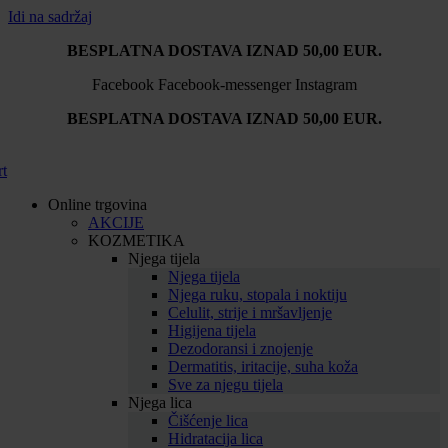
Idi na sadržaj
BESPLATNA DOSTAVA IZNAD 50,00 EUR.
Facebook
Facebook-messenger
Instagram
BESPLATNA DOSTAVA IZNAD 50,00 EUR.
rt
Online trgovina
AKCIJE
KOZMETIKA
Njega tijela
Njega tijela
Njega ruku, stopala i noktiju
Celulit, strije i mršavljenje
Higijena tijela
Dezodoransi i znojenje
Dermatitis, iritacije, suha koža
Sve za njegu tijela
Njega lica
Čišćenje lica
Hidratacija lica