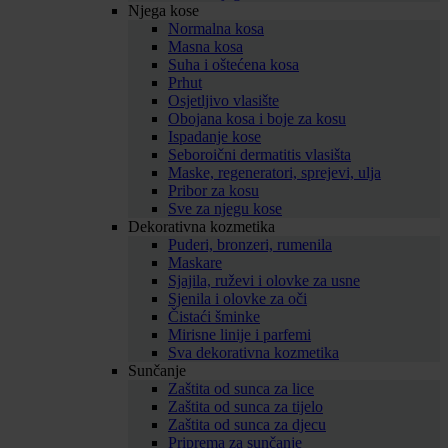
Njega kose
Normalna kosa
Masna kosa
Suha i oštećena kosa
Prhut
Osjetljivo vlasište
Obojana kosa i boje za kosu
Ispadanje kose
Seboroični dermatitis vlasišta
Maske, regeneratori, sprejevi, ulja
Pribor za kosu
Sve za njegu kose
Dekorativna kozmetika
Puderi, bronzeri, rumenila
Maskare
Sjajila, ruževi i olovke za usne
Sjenila i olovke za oči
Čistaći šminke
Mirisne linije i parfemi
Sva dekorativna kozmetika
Sunčanje
Zaštita od sunca za lice
Zaštita od sunca za tijelo
Zaštita od sunca za djecu
Priprema za sunčanje