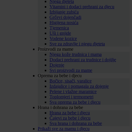
Njega djeteta
Vitamini i dodaci prehrani za djecu
Izbijanje zubića
Grčevi dojenčadi
Higijena nosića
Tjemenica
Uši i gnjide
Vodene kozice
Sve za zdravlje i njegu djeteta
Proizvodi za mame
Njega kože trudnica i mama
Dodaci prehrani za trudnice i dojilje
Dojenje
Svi proizvodi za mame
Oprema za bebe i djecu
Bočice, sisači, varalice
Izdajalice i pomagala za dojenje
Pelene i vlažne maramice
Toplomjeri i termometri
Sva oprema za bebe i djecu
Hrana i dohrana za bebe
Hrana za bebe i djecu
Čajevi za bebe i djecu
Sva hrana i dohrana za bebe
Prikaži sve za mamu i djecu