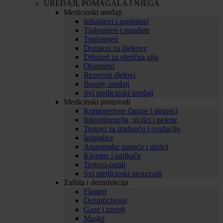
UREĐAJI, POMAGALA I NJEGA
Medicinski uređaji
Inhalatori i aspiratori
Tlakomjeri i manžete
Toplomjeri
Dozatori za lijekove
Difuzeri za eterična ulja
Oksimetri
Rezervni djelovi
Beauty uređaji
Svi medicinski uređaji
Medicinski proizvodi
Kompresivne čarape i steznici
Inkontinencija, ulošci i pelene
Testovi za trudnoću i ovulaciju
Izdajalice
Anatomske papuče i ulošci
Klompe i natikače
Testovi-ostali
Svi medicinski proizvodi
Zaštita i dezinfekcija
Flasteri
Dezinficijensi
Gaze i zavoji
Maske