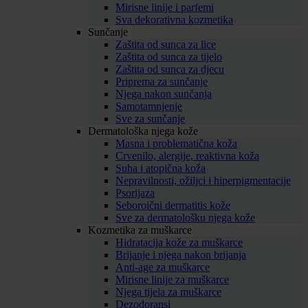
Mirisne linije i parfemi
Sva dekorativna kozmetika
Sunčanje
Zaštita od sunca za lice
Zaštita od sunca za tijelo
Zaštita od sunca za djecu
Priprema za sunčanje
Njega nakon sunčanja
Samotamnjenje
Sve za sunčanje
Dermatološka njega kože
Masna i problematična koža
Crvenilo, alergije, reaktivna koža
Suha i atopična koža
Nepravilnosti, ožiljci i hiperpigmentacije
Psorijaza
Seboroični dermatitis kože
Sve za dermatološku njega kože
Kozmetika za muškarce
Hidratacija kože za muškarce
Brijanje i njega nakon brijanja
Anti-age za muškarce
Mirisne linije za muškarce
Njega tijela za muškarce
Dezodoransi