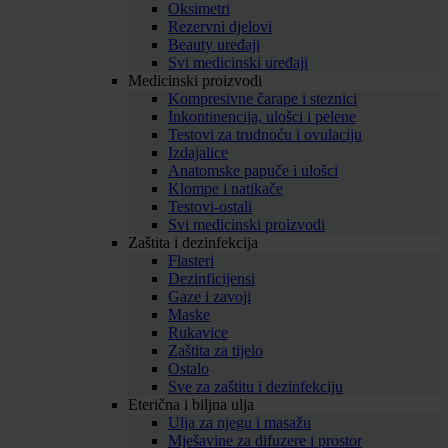
Oksimetri
Rezervni djelovi
Beauty uređaji
Svi medicinski uređaji
Medicinski proizvodi
Kompresivne čarape i steznici
Inkontinencija, ulošci i pelene
Testovi za trudnoću i ovulaciju
Izdajalice
Anatomske papuče i ulošci
Klompe i natikače
Testovi-ostali
Svi medicinski proizvodi
Zaštita i dezinfekcija
Flasteri
Dezinficijensi
Gaze i zavoji
Maske
Rukavice
Zaštita za tijelo
Ostalo
Sve za zaštitu i dezinfekciju
Eterična i biljna ulja
Ulja za njegu i masažu
Mješavine za difuzere i prostor