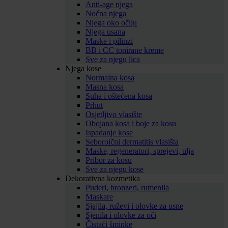
Anti-age njega
Noćna njega
Njega oko očiju
Njega usana
Maske i pilinzi
BB i CC tonirane kreme
Sve za njegu lica
Njega kose
Normalna kosa
Masna kosa
Suha i oštećena kosa
Prhut
Osjetljivo vlasište
Obojana kosa i boje za kosu
Ispadanje kose
Seboroični dermatitis vlasišta
Maske, regeneratori, sprejevi, ulja
Pribor za kosu
Sve za njegu kose
Dekorativna kozmetika
Puderi, bronzeri, rumenila
Maskare
Sjajila, ruževi i olovke za usne
Sjenila i olovke za oči
Čistaći šminke