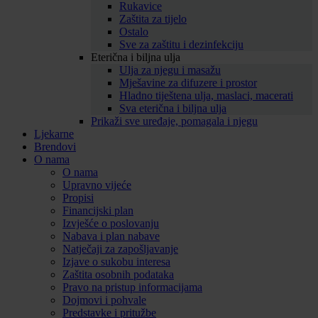
Rukavice
Zaštita za tijelo
Ostalo
Sve za zaštitu i dezinfekciju
Eterična i biljna ulja
Ulja za njegu i masažu
Mješavine za difuzere i prostor
Hladno tiještena ulja, maslaci, macerati
Sva eterična i biljna ulja
Prikaži sve uređaje, pomagala i njegu
Ljekarne
Brendovi
O nama
O nama
Upravno vijeće
Propisi
Financijski plan
Izvješće o poslovanju
Nabava i plan nabave
Natječaji za zapošljavanje
Izjave o sukobu interesa
Zaštita osobnih podataka
Pravo na pristup informacijama
Dojmovi i pohvale
Predstavke i pritužbe