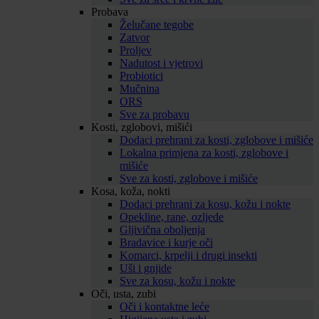
Probava
Želučane tegobe
Zatvor
Proljev
Nadutost i vjetrovi
Probiotici
Mučnina
ORS
Sve za probavu
Kosti, zglobovi, mišići
Dodaci prehrani za kosti, zglobove i mišiće
Lokalna primjena za kosti, zglobove i
mišiće
Sve za kosti, zglobove i mišiće
Kosa, koža, nokti
Dodaci prehrani za kosu, kožu i nokte
Opekline, rane, ozljede
Gljivična oboljenja
Bradavice i kurje oči
Komarci, krpelji i drugi insekti
Uši i gnjide
Sve za kosu, kožu i nokte
Oči, usta, zubi
Oči i kontaktne leće