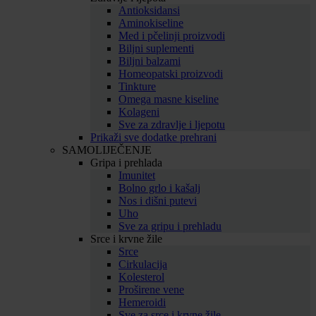
Antioksidansi
Aminokiseline
Med i pčelinji proizvodi
Biljni suplementi
Biljni balzami
Homeopatski proizvodi
Tinkture
Omega masne kiseline
Kolageni
Sve za zdravlje i ljepotu
Prikaži sve dodatke prehrani
SAMOLIJEČENJE
Gripa i prehlada
Imunitet
Bolno grlo i kašalj
Nos i dišni putevi
Uho
Sve za gripu i prehladu
Srce i krvne žile
Srce
Cirkulacija
Kolesterol
Proširene vene
Hemeroidi
Sve za srce i krvne žile