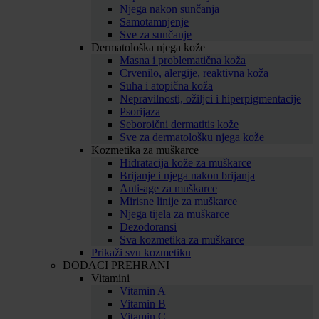
Njega nakon sunčanja
Samotamnjenje
Sve za sunčanje
Dermatološka njega kože
Masna i problematična koža
Crvenilo, alergije, reaktivna koža
Suha i atopična koža
Nepravilnosti, ožiljci i hiperpigmentacije
Psorijaza
Seboroični dermatitis kože
Sve za dermatološku njega kože
Kozmetika za muškarce
Hidratacija kože za muškarce
Brijanje i njega nakon brijanja
Anti-age za muškarce
Mirisne linije za muškarce
Njega tijela za muškarce
Dezodoransi
Sva kozmetika za muškarce
Prikaži svu kozmetiku
DODACI PREHRANI
Vitamini
Vitamin A
Vitamin B
Vitamin C