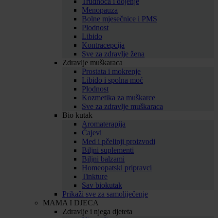
Trudnoća i dojenje
Menopauza
Bolne mjesečnice i PMS
Plodnost
Libido
Kontracepcija
Sve za zdravlje žena
Zdravlje muškaraca
Prostata i mokrenje
Libido i spolna moć
Plodnost
Kozmetika za muškarce
Sve za zdravlje muškaraca
Bio kutak
Aromaterapija
Čajevi
Med i pčelinji proizvodi
Biljni suplementi
Biljni balzami
Homeopatski pripravci
Tinkture
Sav biokutak
Prikaži sve za samoliječenje
MAMA I DJECA
Zdravlje i njega djeteta