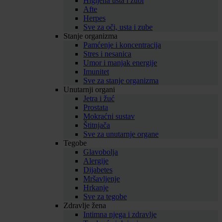
Higijena usta i zubi
Afte
Herpes
Sve za oči, usta i zube
Stanje organizma
Pamćenje i koncentracija
Stres i nesanica
Umor i manjak energije
Imunitet
Sve za stanje organizma
Unutarnji organi
Jetra i žuć
Prostata
Mokraćni sustav
Štitnjača
Sve za unutarnje organe
Tegobe
Glavobolja
Alergije
Dijabetes
Mršavljenje
Hrkanje
Sve za tegobe
Zdravlje žena
Intimna njega i zdravlje