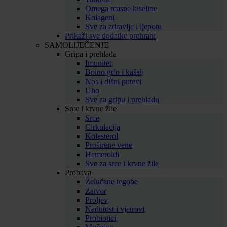
Omega masne kiseline
Kolageni
Sve za zdravlje i ljepotu
Prikaži sve dodatke prehrani
SAMOLIJEČENJE
Gripa i prehlada
Imunitet
Bolno grlo i kašalj
Nos i dišni putevi
Uho
Sve za gripu i prehladu
Srce i krvne žile
Srce
Cirkulacija
Kolesterol
Proširene vene
Hemeroidi
Sve za srce i krvne žile
Probava
Želučane tegobe
Zatvor
Proljev
Nadutost i vjetrovi
Probiotici