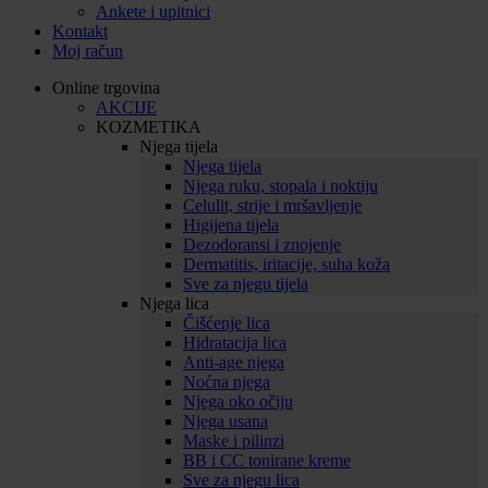
Ankete i upitnici
Kontakt
Moj račun
Online trgovina
AKCIJE
KOZMETIKA
Njega tijela
Njega tijela
Njega ruku, stopala i noktiju
Celulit, strije i mršavljenje
Higijena tijela
Dezodoransi i znojenje
Dermatitis, iritacije, suha koža
Sve za njegu tijela
Njega lica
Čišćenje lica
Hidratacija lica
Anti-age njega
Noćna njega
Njega oko očiju
Njega usana
Maske i pilinzi
BB i CC tonirane kreme
Sve za njegu lica