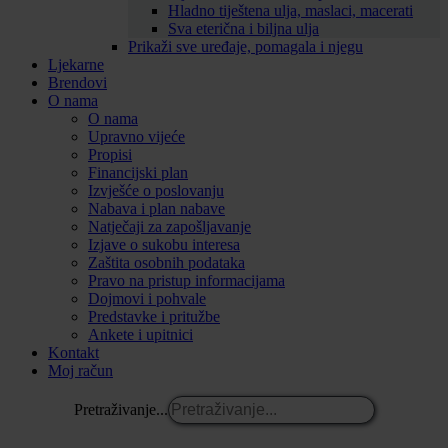
Hladno tiještena ulja, maslaci, macerati
Sva eterična i biljna ulja
Prikaži sve uređaje, pomagala i njegu
Ljekarne
Brendovi
O nama
O nama
Upravno vijeće
Propisi
Financijski plan
Izvješće o poslovanju
Nabava i plan nabave
Natječaji za zapošljavanje
Izjave o sukobu interesa
Zaštita osobnih podataka
Pravo na pristup informacijama
Dojmovi i pohvale
Predstavke i pritužbe
Ankete i upitnici
Kontakt
Moj račun
Pretraživanje...