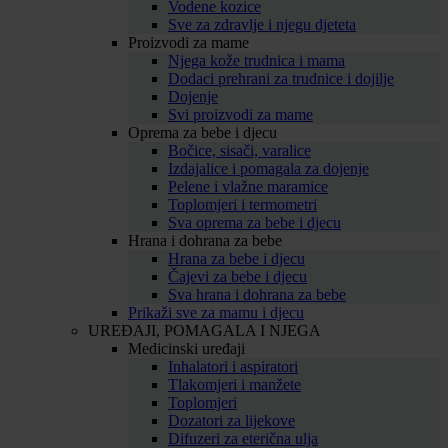
Vodene kozice
Sve za zdravlje i njegu djeteta
Proizvodi za mame
Njega kože trudnica i mama
Dodaci prehrani za trudnice i dojilje
Dojenje
Svi proizvodi za mame
Oprema za bebe i djecu
Bočice, sisači, varalice
Izdajalice i pomagala za dojenje
Pelene i vlažne maramice
Toplomjeri i termometri
Sva oprema za bebe i djecu
Hrana i dohrana za bebe
Hrana za bebe i djecu
Čajevi za bebe i djecu
Sva hrana i dohrana za bebe
Prikaži sve za mamu i djecu
UREĐAJI, POMAGALA I NJEGA
Medicinski uređaji
Inhalatori i aspiratori
Tlakomjeri i manžete
Toplomjeri
Dozatori za lijekove
Difuzeri za eterična ulja