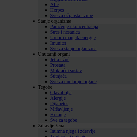
Afte
Herpes
Sve za oči, usta i zube
Stanje organizma
Pamćenje i koncentracija
Stres i nesanica
Umor i manjak energije
Imunitet
Sve za stanje organizma
Unutarnji organi
Jetra i žuć
Prostata
Mokraćni sustav
Štitnjača
Sve za unutarnje organe
Tegobe
Glavobolja
Alergije
Dijabetes
Mršavljenje
Hrkanje
Sve za tegobe
Zdravlje žena
Intimna njega i zdravlje
Trudnoća i dojenje