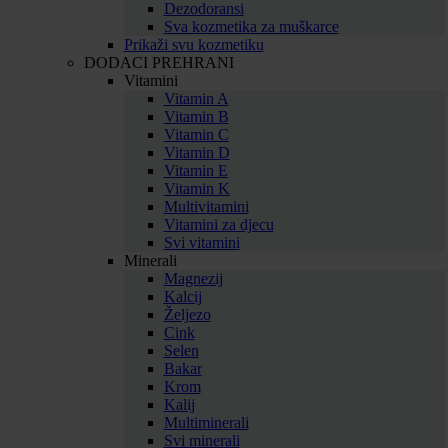
Dezodoransi
Sva kozmetika za muškarce
Prikaži svu kozmetiku
DODACI PREHRANI
Vitamini
Vitamin A
Vitamin B
Vitamin C
Vitamin D
Vitamin E
Vitamin K
Multivitamini
Vitamini za djecu
Svi vitamini
Minerali
Magnezij
Kalcij
Željezo
Cink
Selen
Bakar
Krom
Kalij
Multiminerali
Svi minerali