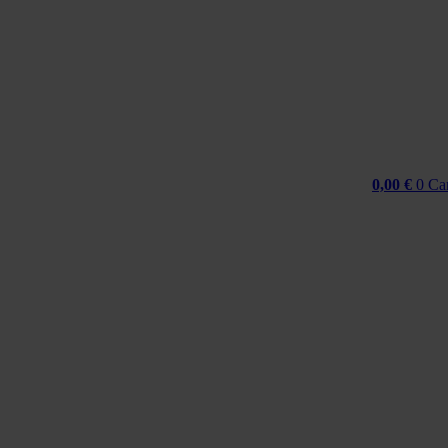
Idi
na
sadržaj
0,00
€
0
Ca