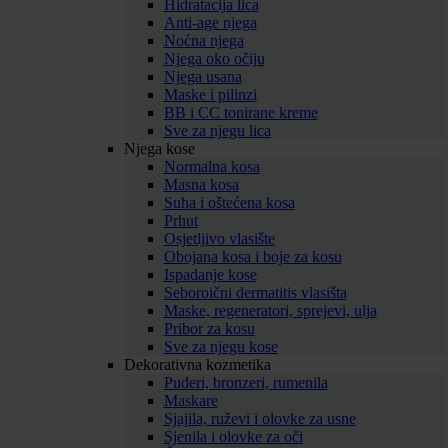
Hidratacija lica
Anti-age njega
Noćna njega
Njega oko očiju
Njega usana
Maske i pilinzi
BB i CC tonirane kreme
Sve za njegu lica
Njega kose
Normalna kosa
Masna kosa
Suha i oštećena kosa
Prhut
Osjetljivo vlasište
Obojana kosa i boje za kosu
Ispadanje kose
Seboroični dermatitis vlasišta
Maske, regeneratori, sprejevi, ulja
Pribor za kosu
Sve za njegu kose
Dekorativna kozmetika
Puderi, bronzeri, rumenila
Maskare
Sjajila, ruževi i olovke za usne
Sjenila i olovke za oči