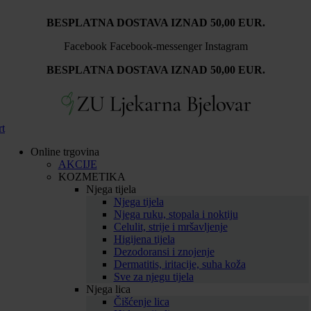
BESPLATNA DOSTAVA IZNAD 50,00 EUR.
Facebook
Facebook-messenger
Instagram
BESPLATNA DOSTAVA IZNAD 50,00 EUR.
rt
Online trgovina
AKCIJE
KOZMETIKA
Njega tijela
Njega tijela
Njega ruku, stopala i noktiju
Celulit, strije i mršavljenje
Higijena tijela
Dezodoransi i znojenje
Dermatitis, iritacije, suha koža
Sve za njegu tijela
Njega lica
Čišćenje lica