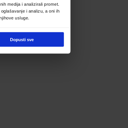
h medija i analizirali promet.
oglašavanje i analizu, a oni ih
 njihove usluge.
Dopusti sve