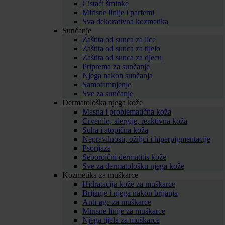
Čistaći šminke
Mirisne linije i parfemi
Sva dekorativna kozmetika
Sunčanje
Zaštita od sunca za lice
Zaštita od sunca za tijelo
Zaštita od sunca za djecu
Priprema za sunčanje
Njega nakon sunčanja
Samotamnjenje
Sve za sunčanje
Dermatološka njega kože
Masna i problematična koža
Crvenilo, alergije, reaktivna koža
Suha i atopična koža
Nepravilnosti, ožiljci i hiperpigmentacije
Psorijaza
Seboroični dermatitis kože
Sve za dermatološku njega kože
Kozmetika za muškarce
Hidratacija kože za muškarce
Brijanje i njega nakon brijanja
Anti-age za muškarce
Mirisne linije za muškarce
Njega tijela za muškarce