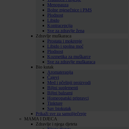
Menopauza
Bolne mjesečnice i PMS
Plodnost
Libido
Kontracepcija
Sve za zdravlje žena
Zdravlje muškaraca
Prostata i mokrenje
Libido i spolna moć
Plodnost
Kozmetika za muškarce
Sve za zdravlje muškaraca
Bio kutak
Aromaterapija
Čajevi
Med i pčelinji proizvodi
Biljni suplementi
Biljni balzami
Homeopatski pripravci
Tinkture
Sav biokutak
Prikaži sve za samoliječenje
MAMA I DJECA
Zdravlje i njega djeteta