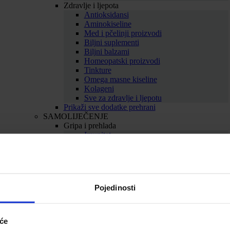
Zdravlje i ljepota
Antioksidansi
Aminokiseline
Med i pčelinji proizvodi
Biljni suplementi
Biljni balzami
Homeopatski proizvodi
Tinkture
Omega masne kiseline
Kolageni
Sve za zdravlje i ljepotu
Prikaži sve dodatke prehrani
SAMOLIJEČENJE
Gripa i prehlada
Imunitet
Bolno grlo i kašalj
Nos i dišni putevi
Uho
Sve za gripu i prehladu
Srce i krvne žile
Pojedinosti
Srce
Cirkulacija
Kolesterol
Proširene vene
iće
Hemeroidi