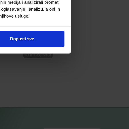
CAUDALIE VINOSOURCE
h medija i analizirali promet.
HYDRA PAKET
oglašavanje i analizu, a oni ih
 njihove usluge.
37,13
€
Dodaj u listu želja
Dopusti sve
Pročitaj više