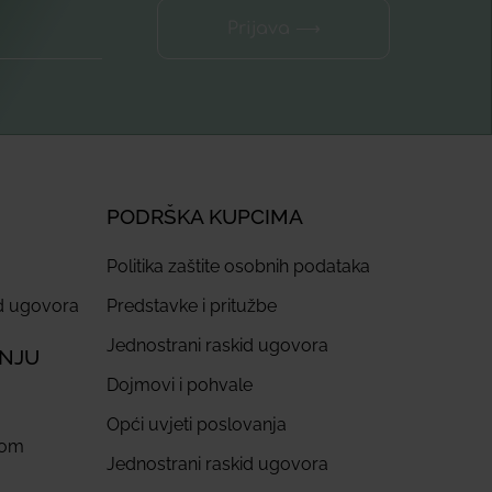
Prijava ⟶
PODRŠKA KUPCIMA
Politika zaštite osobnih podataka
id ugovora
Predstavke i pritužbe
Jednostrani raskid ugovora
ANJU
Dojmovi i pohvale
Opći uvjeti poslovanja
com
Jednostrani raskid ugovora