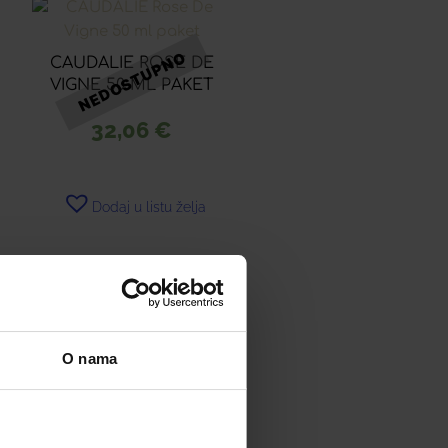
CAUDALIE ROSE DE
VIGNE 50 ML PAKET
32,06
€
Dodaj u listu želja
Pročitaj više
O nama