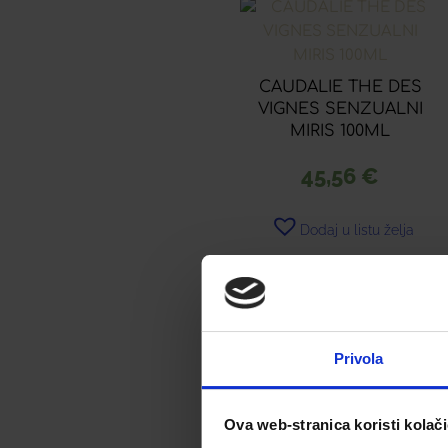
CAUDALIE THE DES
VIGNES SENZUALNI
MIRIS 100ML
45,56
€
Dodaj u listu želja
Dodaj u košaricu
Privola
Ova web-stranica koristi kolač