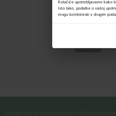
CAUDALIE THE DES
Kolačiće upotrebljavamo kako bis
VIGNES LOSION ZA
Isto tako, podatke o vašoj upotr
TIJELO 200ML
mogu kombinirati s drugim podacim
23,63
€
Dodaj u listu želja
Pročitaj više
Saznajte prvi za nove proizvode i ekskluzivne promoc