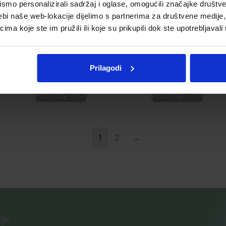
CAUDALIE ELIKSIR ULJE
CAUDALIE SOLEIL DES
mo personalizirali sadržaj i oglase, omogućili značajke društveni
MIRIS SMOKVE PAKET
VIGNES ULJE ELIKSIR
ebi naše web-lokacije dijelimo s partnerima za društvene medije, 
PAKET
a koje ste im pružili ili koje su prikupili dok ste upotrebljavali
32,91
€
32,06
€
Dodaj u listu želja
Prilagodi
Dodaj u listu želja
Pročitaj više
Pročitaj više
1
2
→
ije