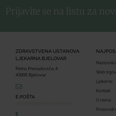
Prijavite se na listu za nov
ZDRAVSTVENA USTANOVA
NAJPOS
LJEKARNA BJELOVAR
Naslovnic
Petra Preradovića 4
Web trgov
43000 Bjelovar
Ljekarne
Kontakt
E-POŠTA
O nama
prodaja@ljekarna-bjelovar.hr
Proizvodi n