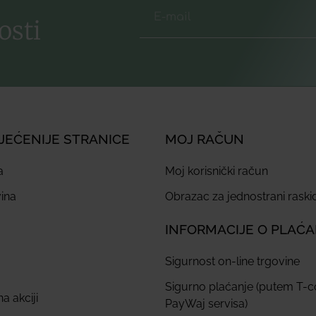
osti
JEĆENIJE STRANICE
MOJ RAČUN
a
Moj korisnički račun
ina
Obrazac za jednostrani rask
INFORMACIJE O PLAĆ
Sigurnost on-line trgovine
Sigurno plaćanje (putem T-
a akciji
PayWaj servisa)