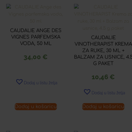
CAUDALIE ANGE DES
VIGNES PARFEMSKA
CAUDALIE
VODA, 50 ML
VINOTHERAPIST KREM
ZA RUKE, 30 ML +
34,00
€
BALZAM ZA USNICE, 4.
G PAKET
10,46
€
Dodaj u listu želja
Dodaj u listu želja
Dodaj u košaricu
Dodaj u košaricu