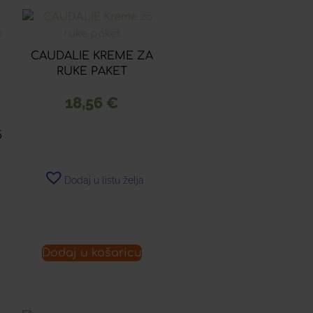
CAUDALIE KREME ZA
RUKE PAKET
18,56
€
A
5
Dodaj u listu želja
Dodaj u košaricu