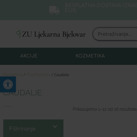
BESPLATNA DOSTAVA IZNAD
EUR.
AKCIJE
KOZMETIKA
Početna
Kozmetika
/
/ Caudalie
Open toolbar
CAUDALIE
Prikazujemo 1–12 od 16 rezultata
Filtriranje