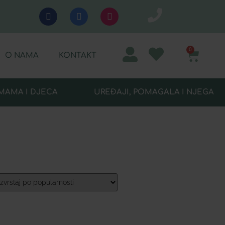
0
O NAMA
KONTAKT
MAMA I DJECA
UREĐAJI, POMAGALA I NJEGA