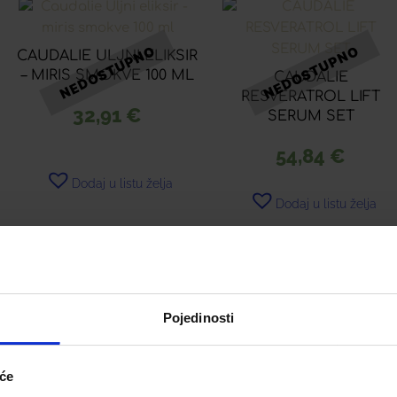
CAUDALIE ULJNI ELIKSIR
– MIRIS SMOKVE 100 ML
CAUDALIE
RESVERATROL LIFT
32,91
€
SERUM SET
54,84
€
Dodaj u listu želja
Dodaj u listu želja
Pročitaj više
Pročitaj više
Pojedinosti
iće