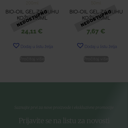
BIO-OIL GEL ZA SUHU
BIO-OIL GEL ZA SUHU
KOŽU 200ML
KOŽU 50ML
24,11
€
7,67
€
Dodaj u listu želja
Dodaj u listu želja
Pročitaj više
Pročitaj više
Saznajte prvi za nove proizvode i ekskluzivne promocije
Prijavite se na listu za novosti