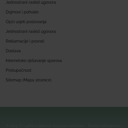
Jednostrani raskid ugovora
Dojmovi i pohvale
Opći uvjeti poslovanja
Jednostrani raskid ugovora
Reklamacije i povrati
Dostava
Internetsko rješavanje sporova
Pristupačnost
Sitemap (Mapa stranice)
© 2023. ZU Ljekarna Bjelovar, Sva prava pridržana – Razvoj web trgovine i