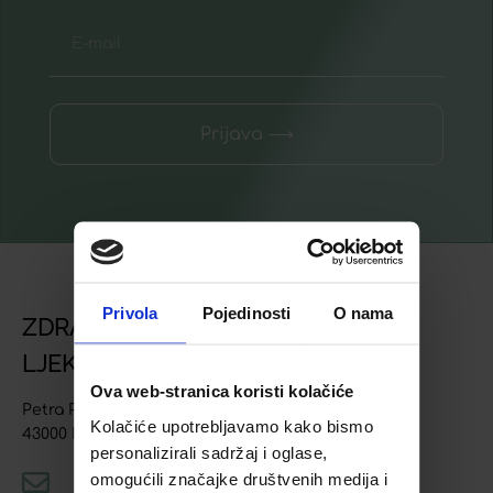
Prijava ⟶
Privola
Pojedinosti
O nama
ZDRAVSTVENA USTANOVA
LJEKARNA BJELOVAR
Ova web-stranica koristi kolačiće
Petra Preradovića 4
Kolačiće upotrebljavamo kako bismo
43000 Bjelovar
personalizirali sadržaj i oglase,
omogućili značajke društvenih medija i