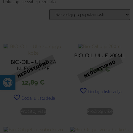
Prikazuje se svih 4 rezultata
BIO-OIL ULJE 200ML
BIO-OIL – ULJE ZA
0,00
€
NJEGU KOŽE
Open toolbar
12,89
€
Dodaj u listu želja
Dodaj u listu želja
Pročitaj više
Pročitaj više