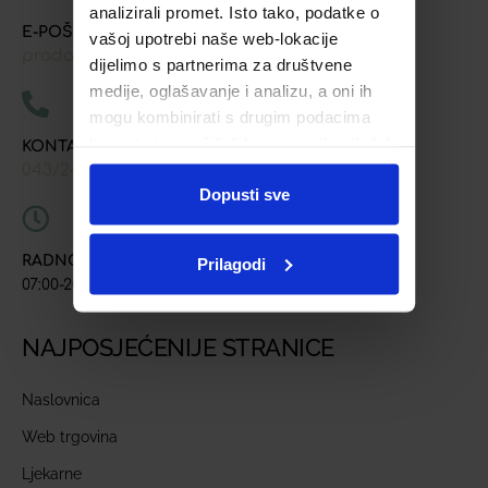
analizirali promet. Isto tako, podatke o
E-POŠTA
vašoj upotrebi naše web-lokacije
prodaja@ljekarna-bjelovar.hr
dijelimo s partnerima za društvene
medije, oglašavanje i analizu, a oni ih
mogu kombinirati s drugim podacima
koje ste im pružili ili koje su prikupili dok
KONTAKT TELEFONI
ste upotrebljavali njihove usluge.
043/241-907
091/618-9163
091/603-8577
,
,
Dopusti sve
RADNO VRIJEME
Prilagodi
07:00-20:00
NAJPOSJEĆENIJE STRANICE
Naslovnica
Web trgovina
Ljekarne