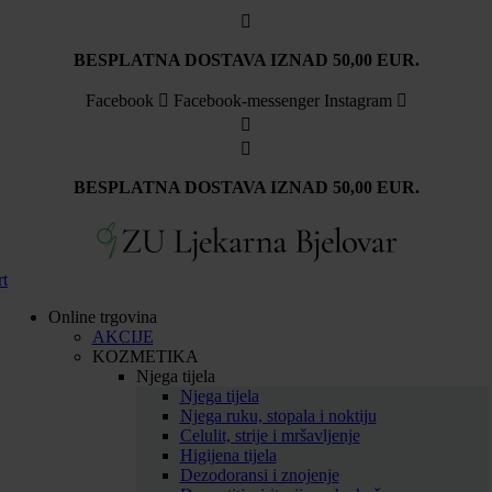
BESPLATNA DOSTAVA IZNAD 50,00 EUR.
Facebook
Facebook-messenger
Instagram
BESPLATNA DOSTAVA IZNAD 50,00 EUR.
rt
Online trgovina
AKCIJE
KOZMETIKA
Njega tijela
Njega tijela
Njega ruku, stopala i noktiju
Celulit, strije i mršavljenje
Higijena tijela
Dezodoransi i znojenje