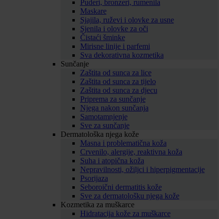
Puderi, bronzeri, rumenila
Maskare
Sjajila, ruževi i olovke za usne
Sjenila i olovke za oči
Čistaći šminke
Mirisne linije i parfemi
Sva dekorativna kozmetika
Sunčanje
Zaštita od sunca za lice
Zaštita od sunca za tijelo
Zaštita od sunca za djecu
Priprema za sunčanje
Njega nakon sunčanja
Samotamnjenje
Sve za sunčanje
Dermatološka njega kože
Masna i problematična koža
Crvenilo, alergije, reaktivna koža
Suha i atopična koža
Nepravilnosti, ožiljci i hiperpigmentacije
Psorijaza
Seboroični dermatitis kože
Sve za dermatološku njega kože
Kozmetika za muškarce
Hidratacija kože za muškarce