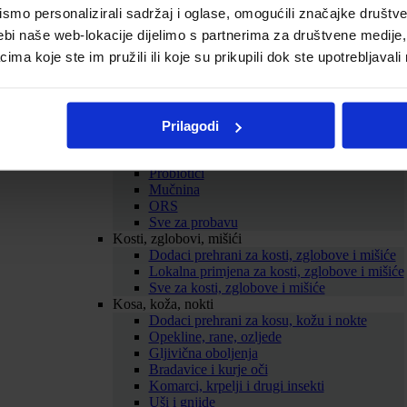
Cirkulacija
mo personalizirali sadržaj i oglase, omogućili značajke društveni
Kolesterol
ebi naše web-lokacije dijelimo s partnerima za društvene medije, 
Proširene vene
a koje ste im pružili ili koje su prikupili dok ste upotrebljavali
Hemeroidi
Sve za srce i krvne žile
Probava
Želučane tegobe
Zatvor
Prilagodi
Proljev
Nadutost i vjetrovi
Probiotici
Mučnina
ORS
Sve za probavu
Kosti, zglobovi, mišići
Dodaci prehrani za kosti, zglobove i mišiće
Lokalna primjena za kosti, zglobove i mišiće
Sve za kosti, zglobove i mišiće
Kosa, koža, nokti
Dodaci prehrani za kosu, kožu i nokte
Opekline, rane, ozljede
Gljivična oboljenja
Bradavice i kurje oči
Komarci, krpelji i drugi insekti
Uši i gnjide