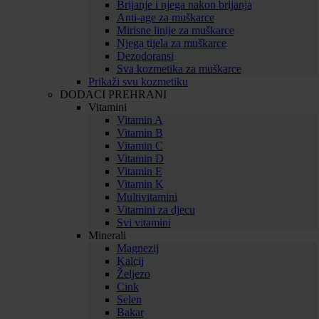
Brijanje i njega nakon brijanja
Anti-age za muškarce
Mirisne linije za muškarce
Njega tijela za muškarce
Dezodoransi
Sva kozmetika za muškarce
Prikaži svu kozmetiku
DODACI PREHRANI
Vitamini
Vitamin A
Vitamin B
Vitamin C
Vitamin D
Vitamin E
Vitamin K
Multivitamini
Vitamini za djecu
Svi vitamini
Minerali
Magnezij
Kalcij
Željezo
Cink
Selen
Bakar