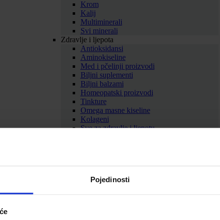
Krom
Kalij
Multiminerali
Svi minerali
Zdravlje i ljepota
Antioksidansi
Aminokiseline
Med i pčelinji proizvodi
Biljni suplementi
Biljni balzami
Homeopatski proizvodi
Tinkture
Omega masne kiseline
Kolageni
Sve za zdravlje i ljepotu
Prikaži sve dodatke prehrani
SAMOLIJEČENJE
Gripa i prehlada
Imunitet
Bolno grlo i kašalj
Pojedinosti
Nos i dišni putevi
Uho
Sve za gripu i prehladu
Srce i krvne žile
iće
Srce