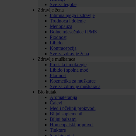
Sve za tegobe
Zdravlje žena
Intimna njega i zdravlje
Trudnoća i dojenje
Menopauza
Bolne mjesečnice i PMS
Plodnost
Libido
Kontracepcija
Sve za zdravlje žena
Zdravlje muškaraca
Prostata i mokrenje
Libido i spolna moć
Plodnost
Kozmetika za muškarce
Sve za zdravlje muškaraca
Bio kutak
Aromaterapija
Čajevi
Med i pčelinji proizvodi
Biljni suplementi
Biljni balzami
Homeopatski pripravci
Tinkture
Sav biokutak