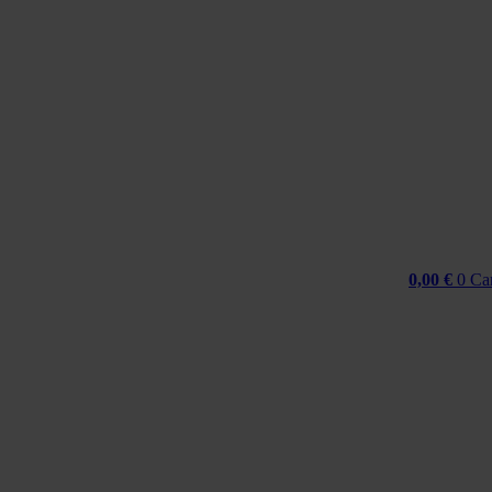
Idi
na
sadržaj
0,00
€
0
Ca