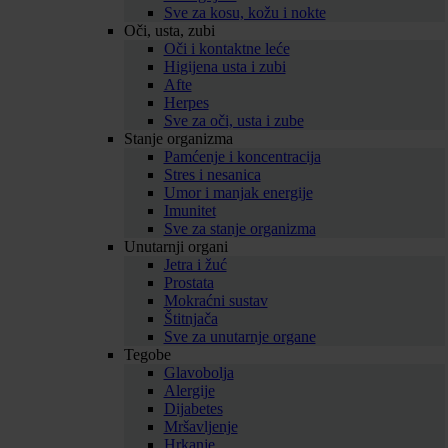
Sve za kosu, kožu i nokte
Oči, usta, zubi
Oči i kontaktne leće
Higijena usta i zubi
Afte
Herpes
Sve za oči, usta i zube
Stanje organizma
Pamćenje i koncentracija
Stres i nesanica
Umor i manjak energije
Imunitet
Sve za stanje organizma
Unutarnji organi
Jetra i žuć
Prostata
Mokraćni sustav
Štitnjača
Sve za unutarnje organe
Tegobe
Glavobolja
Alergije
Dijabetes
Mršavljenje
Hrkanje