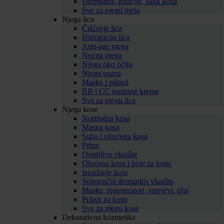
Dermatitis, iritacije, suha koža
Sve za njegu tijela
Njega lica
Čišćenje lica
Hidratacija lica
Anti-age njega
Noćna njega
Njega oko očiju
Njega usana
Maske i pilinzi
BB i CC tonirane kreme
Sve za njegu lica
Njega kose
Normalna kosa
Masna kosa
Suha i oštećena kosa
Prhut
Osjetljivo vlasište
Obojana kosa i boje za kosu
Ispadanje kose
Seboroični dermatitis vlasišta
Maske, regeneratori, sprejevi, ulja
Pribor za kosu
Sve za njegu kose
Dekorativna kozmetika