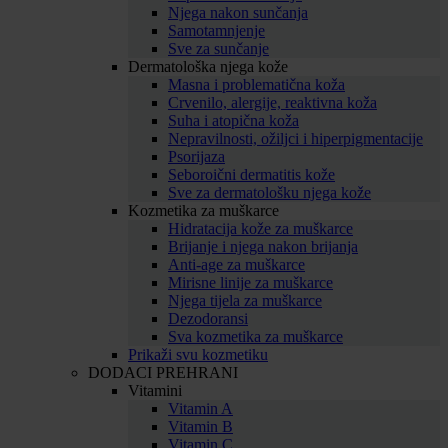
Njega nakon sunčanja
Samotamnjenje
Sve za sunčanje
Dermatološka njega kože
Masna i problematična koža
Crvenilo, alergije, reaktivna koža
Suha i atopična koža
Nepravilnosti, ožiljci i hiperpigmentacije
Psorijaza
Seboroični dermatitis kože
Sve za dermatološku njega kože
Kozmetika za muškarce
Hidratacija kože za muškarce
Brijanje i njega nakon brijanja
Anti-age za muškarce
Mirisne linije za muškarce
Njega tijela za muškarce
Dezodoransi
Sva kozmetika za muškarce
Prikaži svu kozmetiku
DODACI PREHRANI
Vitamini
Vitamin A
Vitamin B
Vitamin C