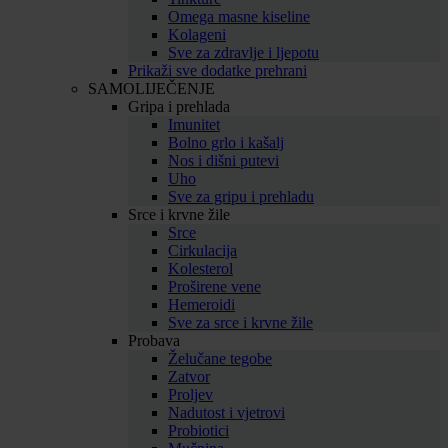
Omega masne kiseline
Kolageni
Sve za zdravlje i ljepotu
Prikaži sve dodatke prehrani
SAMOLIJEČENJE
Gripa i prehlada
Imunitet
Bolno grlo i kašalj
Nos i dišni putevi
Uho
Sve za gripu i prehladu
Srce i krvne žile
Srce
Cirkulacija
Kolesterol
Proširene vene
Hemeroidi
Sve za srce i krvne žile
Probava
Želučane tegobe
Zatvor
Proljev
Nadutost i vjetrovi
Probiotici