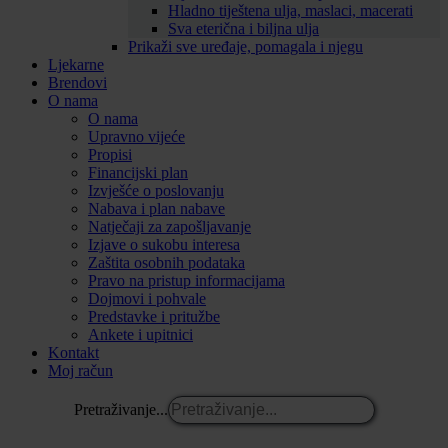
Hladno tiještena ulja, maslaci, macerati
Sva eterična i biljna ulja
Prikaži sve uređaje, pomagala i njegu
Ljekarne
Brendovi
O nama
O nama
Upravno vijeće
Propisi
Financijski plan
Izvješće o poslovanju
Nabava i plan nabave
Natječaji za zapošljavanje
Izjave o sukobu interesa
Zaštita osobnih podataka
Pravo na pristup informacijama
Dojmovi i pohvale
Predstavke i pritužbe
Ankete i upitnici
Kontakt
Moj račun
Pretraživanje...