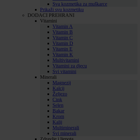
Sva kozmetika za muškarce
Prikaži svu kozmetiku
DODACI PREHRANI
Vitamini
Vitamin A
Vitamin B
Vitamin C
Vitamin D
Vitamin E
Vitamin K
Multivitamini
Vitamini za djecu
Svi vitamini
Minerali
Magnezij
Kalcij
Željezo
Cink
Selen
Bakar
Krom
Kalij
Multiminerali
Svi minerali
Zdravlje i ljepota