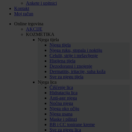
Ankete i upitnici
Kontakt
Moj račun
Online trgovina
AKCIJE
KOZMETIKA
Njega tijela
Njega tijela
Njega ruku, stopala i noktiju
Celulit, strije i mršavljenje
Higijena tijela
Dezodoransi i znojenje
Dermatitis, iritacije, suha koža
Sve za njegu tijela
Njega lica
Čišćenje lica
Hidratacija lica
Anti-age njega
Noćna njega
Njega oko očiju
Njega usana
Maske i pilinzi
BB i CC tonirane kreme
Sve za njegu lica