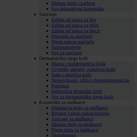
Mirisne linije i parfemi
Sva dekorativna kozmetika
Sunčanje
Zaštita od sunca za lice
Zaštita od sunca za tijelo
Zaštita od sunca za djecu
Priprema za sunčanje
Njega nakon sunčanja
Samotamnjenje
Sve za sunčanje
Dermatološka njega kože
Masna i problematična koža
Crvenilo, alergije, reaktivna koža
Suha i atopična koža
Nepravilnosti, ožiljci i hiperpigmentacije
Psorijaza
Seboroični dermatitis kože
Sve za dermatološku njega kože
Kozmetika za muškarce
Hidratacija kože za muškarce
Brijanje i njega nakon brijanja
Anti-age za muškarce
Mirisne linije za muškarce
Njega tijela za muškarce
Dezodoransi