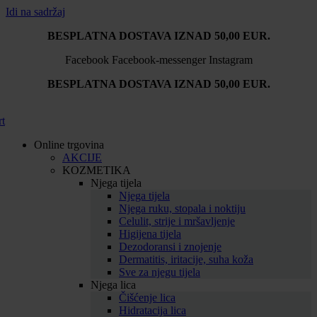
Idi na sadržaj
BESPLATNA DOSTAVA IZNAD 50,00 EUR.
Facebook
Facebook-messenger
Instagram
BESPLATNA DOSTAVA IZNAD 50,00 EUR.
rt
Online trgovina
AKCIJE
KOZMETIKA
Njega tijela
Njega tijela
Njega ruku, stopala i noktiju
Celulit, strije i mršavljenje
Higijena tijela
Dezodoransi i znojenje
Dermatitis, iritacije, suha koža
Sve za njegu tijela
Njega lica
Čišćenje lica
Hidratacija lica