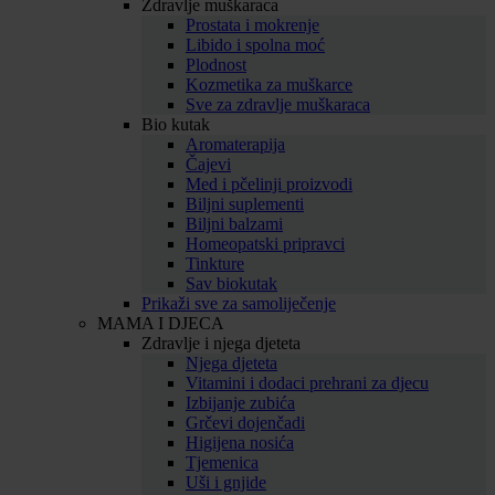
Zdravlje muškaraca
Prostata i mokrenje
Libido i spolna moć
Plodnost
Kozmetika za muškarce
Sve za zdravlje muškaraca
Bio kutak
Aromaterapija
Čajevi
Med i pčelinji proizvodi
Biljni suplementi
Biljni balzami
Homeopatski pripravci
Tinkture
Sav biokutak
Prikaži sve za samoliječenje
MAMA I DJECA
Zdravlje i njega djeteta
Njega djeteta
Vitamini i dodaci prehrani za djecu
Izbijanje zubića
Grčevi dojenčadi
Higijena nosića
Tjemenica
Uši i gnjide