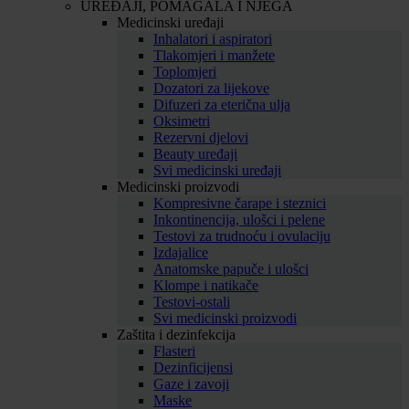
UREĐAJI, POMAGALA I NJEGA
Medicinski uređaji
Inhalatori i aspiratori
Tlakomjeri i manžete
Toplomjeri
Dozatori za lijekove
Difuzeri za eterična ulja
Oksimetri
Rezervni djelovi
Beauty uređaji
Svi medicinski uređaji
Medicinski proizvodi
Kompresivne čarape i steznici
Inkontinencija, ulošci i pelene
Testovi za trudnoću i ovulaciju
Izdajalice
Anatomske papuče i ulošci
Klompe i natikače
Testovi-ostali
Svi medicinski proizvodi
Zaštita i dezinfekcija
Flasteri
Dezinficijensi
Gaze i zavoji
Maske