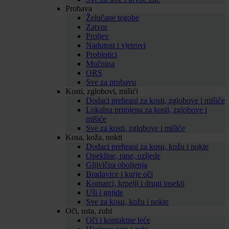
Probava
Želučane tegobe
Zatvor
Proljev
Nadutost i vjetrovi
Probiotici
Mučnina
ORS
Sve za probavu
Kosti, zglobovi, mišići
Dodaci prehrani za kosti, zglobove i mišiće
Lokalna primjena za kosti, zglobove i
mišiće
Sve za kosti, zglobove i mišiće
Kosa, koža, nokti
Dodaci prehrani za kosu, kožu i nokte
Opekline, rane, ozljede
Gljivična oboljenja
Bradavice i kurje oči
Komarci, krpelji i drugi insekti
Uši i gnjide
Sve za kosu, kožu i nokte
Oči, usta, zubi
Oči i kontaktne leće