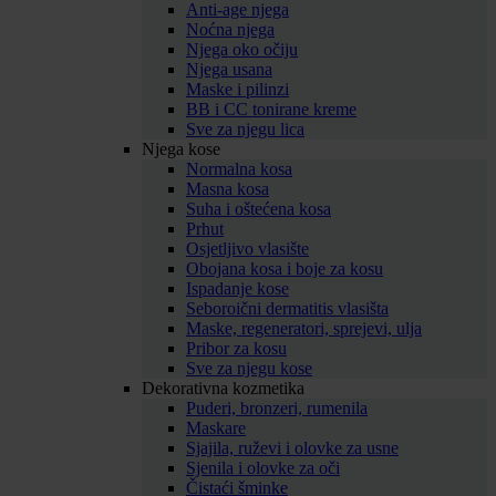
Anti-age njega
Noćna njega
Njega oko očiju
Njega usana
Maske i pilinzi
BB i CC tonirane kreme
Sve za njegu lica
Njega kose
Normalna kosa
Masna kosa
Suha i oštećena kosa
Prhut
Osjetljivo vlasište
Obojana kosa i boje za kosu
Ispadanje kose
Seboroični dermatitis vlasišta
Maske, regeneratori, sprejevi, ulja
Pribor za kosu
Sve za njegu kose
Dekorativna kozmetika
Puderi, bronzeri, rumenila
Maskare
Sjajila, ruževi i olovke za usne
Sjenila i olovke za oči
Čistaći šminke