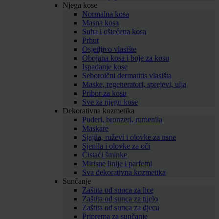
Njega kose
Normalna kosa
Masna kosa
Suha i oštećena kosa
Prhut
Osjetljivo vlasište
Obojana kosa i boje za kosu
Ispadanje kose
Seboroični dermatitis vlasišta
Maske, regeneratori, sprejevi, ulja
Pribor za kosu
Sve za njegu kose
Dekorativna kozmetika
Puderi, bronzeri, rumenila
Maskare
Sjajila, ruževi i olovke za usne
Sjenila i olovke za oči
Čistaći šminke
Mirisne linije i parfemi
Sva dekorativna kozmetika
Sunčanje
Zaštita od sunca za lice
Zaštita od sunca za tijelo
Zaštita od sunca za djecu
Priprema za sunčanje