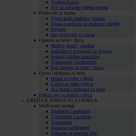
Vodene kozice
Sve za zdravlje i njegu djeteta
Proizvodi za mame
Njega kože trudnica i mama
Dodaci prehrani za trudnice i dojilje
Dojenje
Svi proizvodi za mame
Oprema za bebe i djecu
Bočice, sisači, varalice
Izdajalice i pomagala za dojenje
Pelene i vlažne maramice
Toplomjeri i termometri
Sva oprema za bebe i djecu
Hrana i dohrana za bebe
Hrana za bebe i djecu
Čajevi za bebe i djecu
Sva hrana i dohrana za bebe
Prikaži sve za mamu i djecu
UREĐAJI, POMAGALA I NJEGA
Medicinski uređaji
Inhalatori i aspiratori
Tlakomjeri i manžete
Toplomjeri
Dozatori za lijekove
Difuzeri za eterična ulja