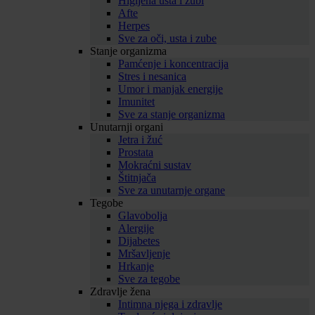
Higijena usta i zubi
Afte
Herpes
Sve za oči, usta i zube
Stanje organizma
Pamćenje i koncentracija
Stres i nesanica
Umor i manjak energije
Imunitet
Sve za stanje organizma
Unutarnji organi
Jetra i žuć
Prostata
Mokraćni sustav
Štitnjača
Sve za unutarnje organe
Tegobe
Glavobolja
Alergije
Dijabetes
Mršavljenje
Hrkanje
Sve za tegobe
Zdravlje žena
Intimna njega i zdravlje