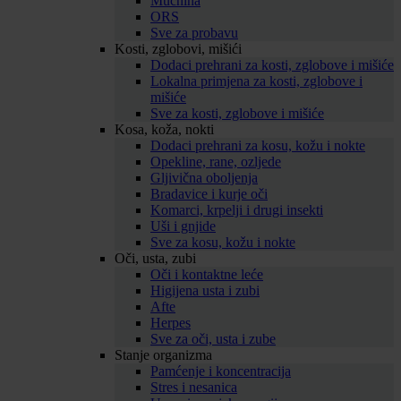
Mučnina
ORS
Sve za probavu
Kosti, zglobovi, mišići
Dodaci prehrani za kosti, zglobove i mišiće
Lokalna primjena za kosti, zglobove i
mišiće
Sve za kosti, zglobove i mišiće
Kosa, koža, nokti
Dodaci prehrani za kosu, kožu i nokte
Opekline, rane, ozljede
Gljivična oboljenja
Bradavice i kurje oči
Komarci, krpelji i drugi insekti
Uši i gnjide
Sve za kosu, kožu i nokte
Oči, usta, zubi
Oči i kontaktne leće
Higijena usta i zubi
Afte
Herpes
Sve za oči, usta i zube
Stanje organizma
Pamćenje i koncentracija
Stres i nesanica