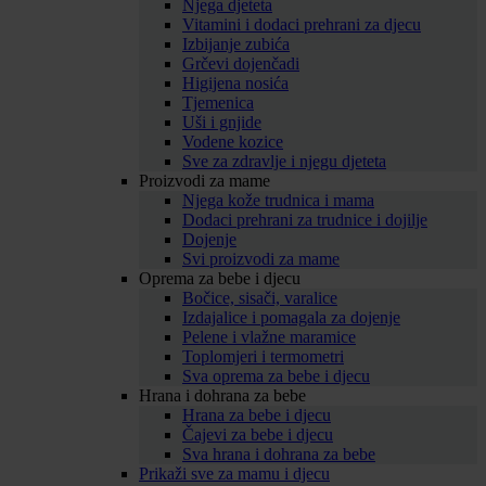
Njega djeteta
Vitamini i dodaci prehrani za djecu
Izbijanje zubića
Grčevi dojenčadi
Higijena nosića
Tjemenica
Uši i gnjide
Vodene kozice
Sve za zdravlje i njegu djeteta
Proizvodi za mame
Njega kože trudnica i mama
Dodaci prehrani za trudnice i dojilje
Dojenje
Svi proizvodi za mame
Oprema za bebe i djecu
Bočice, sisači, varalice
Izdajalice i pomagala za dojenje
Pelene i vlažne maramice
Toplomjeri i termometri
Sva oprema za bebe i djecu
Hrana i dohrana za bebe
Hrana za bebe i djecu
Čajevi za bebe i djecu
Sva hrana i dohrana za bebe
Prikaži sve za mamu i djecu