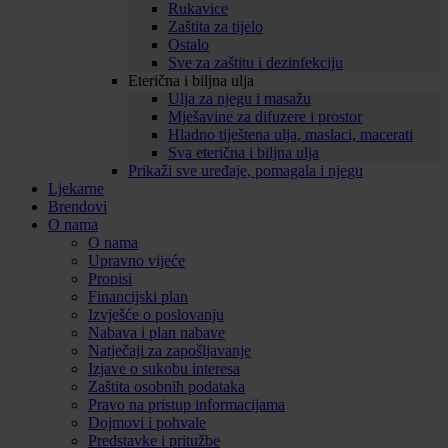
Rukavice
Zaštita za tijelo
Ostalo
Sve za zaštitu i dezinfekciju
Eterična i biljna ulja
Ulja za njegu i masažu
Mješavine za difuzere i prostor
Hladno tiještena ulja, maslaci, macerati
Sva eterična i biljna ulja
Prikaži sve uređaje, pomagala i njegu
Ljekarne
Brendovi
O nama
O nama
Upravno vijeće
Propisi
Financijski plan
Izvješće o poslovanju
Nabava i plan nabave
Natječaji za zapošljavanje
Izjave o sukobu interesa
Zaštita osobnih podataka
Pravo na pristup informacijama
Dojmovi i pohvale
Predstavke i pritužbe