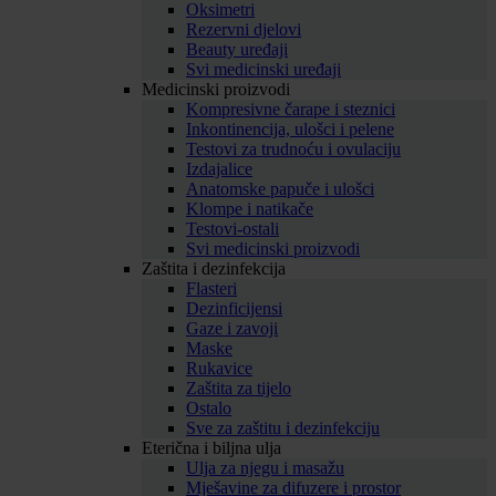
Oksimetri
Rezervni djelovi
Beauty uređaji
Svi medicinski uređaji
Medicinski proizvodi
Kompresivne čarape i steznici
Inkontinencija, ulošci i pelene
Testovi za trudnoću i ovulaciju
Izdajalice
Anatomske papuče i ulošci
Klompe i natikače
Testovi-ostali
Svi medicinski proizvodi
Zaštita i dezinfekcija
Flasteri
Dezinficijensi
Gaze i zavoji
Maske
Rukavice
Zaštita za tijelo
Ostalo
Sve za zaštitu i dezinfekciju
Eterična i biljna ulja
Ulja za njegu i masažu
Mješavine za difuzere i prostor