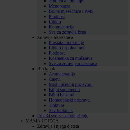
Trudnoća i dojenje
Menopauza
Bolne mjesečnice i PMS
Plodnost
Libido
Kontracepcija
Sve za zdravlje žena
Zdravlje muškaraca
Prostata i mokrenje
Libido i spolna moć
Plodnost
Kozmetika za muškarce
Sve za zdravlje muškaraca
Bio kutak
Aromaterapija
Čajevi
Med i pčelinji proizvodi
Biljni suplementi
Biljni balzami
Homeopatski pripravci
Tinkture
Sav biokutak
Prikaži sve za samoliječenje
MAMA I DJECA
Zdravlje i njega djeteta