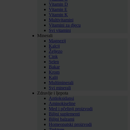
Vitamin D
Vitamin E
Vitamin K
Multivitamini
Vitamini za djecu
Svi vitamini
Minerali
Magnezij
Kalcij
Željezo
Cink
Selen
Bakar
Krom
Kalij
Multiminerali
Svi minerali
Zdravlje i ljepota
Antioksidansi
Aminokiseline
Med i pčelinji proizvodi
Biljni suplementi
Biljni balzami
Homeopatski proizvodi
Tinkture