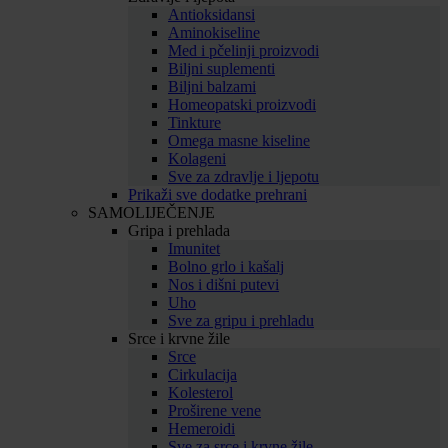
Antioksidansi
Aminokiseline
Med i pčelinji proizvodi
Biljni suplementi
Biljni balzami
Homeopatski proizvodi
Tinkture
Omega masne kiseline
Kolageni
Sve za zdravlje i ljepotu
Prikaži sve dodatke prehrani
SAMOLIJEČENJE
Gripa i prehlada
Imunitet
Bolno grlo i kašalj
Nos i dišni putevi
Uho
Sve za gripu i prehladu
Srce i krvne žile
Srce
Cirkulacija
Kolesterol
Proširene vene
Hemeroidi
Sve za srce i krvne žile