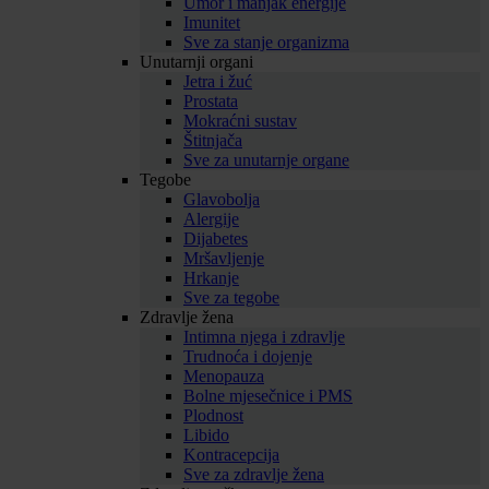
Umor i manjak energije
Imunitet
Sve za stanje organizma
Unutarnji organi
Jetra i žuć
Prostata
Mokraćni sustav
Štitnjača
Sve za unutarnje organe
Tegobe
Glavobolja
Alergije
Dijabetes
Mršavljenje
Hrkanje
Sve za tegobe
Zdravlje žena
Intimna njega i zdravlje
Trudnoća i dojenje
Menopauza
Bolne mjesečnice i PMS
Plodnost
Libido
Kontracepcija
Sve za zdravlje žena