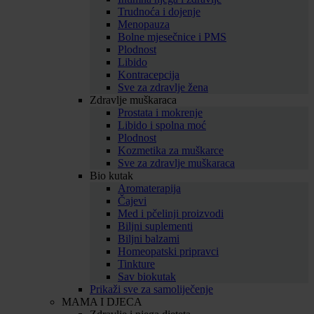
Trudnoća i dojenje
Menopauza
Bolne mjesečnice i PMS
Plodnost
Libido
Kontracepcija
Sve za zdravlje žena
Zdravlje muškaraca
Prostata i mokrenje
Libido i spolna moć
Plodnost
Kozmetika za muškarce
Sve za zdravlje muškaraca
Bio kutak
Aromaterapija
Čajevi
Med i pčelinji proizvodi
Biljni suplementi
Biljni balzami
Homeopatski pripravci
Tinkture
Sav biokutak
Prikaži sve za samoliječenje
MAMA I DJECA