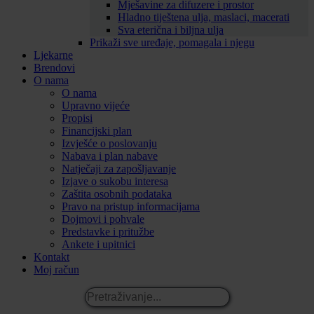
Mješavine za difuzere i prostor
Hladno tiještena ulja, maslaci, macerati
Sva eterična i biljna ulja
Prikaži sve uređaje, pomagala i njegu
Ljekarne
Brendovi
O nama
O nama
Upravno vijeće
Propisi
Financijski plan
Izvješće o poslovanju
Nabava i plan nabave
Natječaji za zapošljavanje
Izjave o sukobu interesa
Zaštita osobnih podataka
Pravo na pristup informacijama
Dojmovi i pohvale
Predstavke i pritužbe
Ankete i upitnici
Kontakt
Moj račun
Pretraživanje...