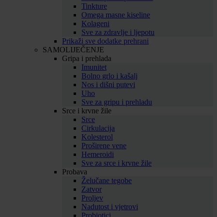
Tinkture
Omega masne kiseline
Kolageni
Sve za zdravlje i ljepotu
Prikaži sve dodatke prehrani
SAMOLIJEČENJE
Gripa i prehlada
Imunitet
Bolno grlo i kašalj
Nos i dišni putevi
Uho
Sve za gripu i prehladu
Srce i krvne žile
Srce
Cirkulacija
Kolesterol
Proširene vene
Hemeroidi
Sve za srce i krvne žile
Probava
Želučane tegobe
Zatvor
Proljev
Nadutost i vjetrovi
Probiotici