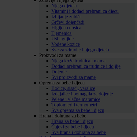
Zdravlje i njega djeteta
Njega djeteta
Vitamini i dodaci prehrani za djecu
Izbijanje zubića
Grčevi dojenčadi
Higijena nosića
Tjemenica
Uši i gnjide
Vodene kozice
Sve za zdravlje i njegu djeteta
Proizvodi za mame
Njega kože trudnica i mama
Dodaci prehrani za trudnice i dojilje
Dojenje
Svi proizvodi za mame
Oprema za bebe i djecu
Bočice, sisači, varalice
Izdajalice i pomagala za dojenje
Pelene i vlažne maramice
Toplomjeri i termometri
Sva oprema za bebe i djecu
Hrana i dohrana za bebe
Hrana za bebe i djecu
Čajevi za bebe i djecu
Sva hrana i dohrana za bebe