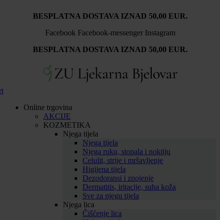
Idi
BESPLATNA DOSTAVA IZNAD 50,00 EUR.
na
sadržaj
Facebook
Facebook-messenger
Instagram
BESPLATNA DOSTAVA IZNAD 50,00 EUR.
rt
Online trgovina
AKCIJE
KOZMETIKA
Njega tijela
Njega tijela
Njega ruku, stopala i noktiju
Celulit, strije i mršavljenje
Higijena tijela
Dezodoransi i znojenje
Dermatitis, iritacije, suha koža
Sve za njegu tijela
Njega lica
Čišćenje lica