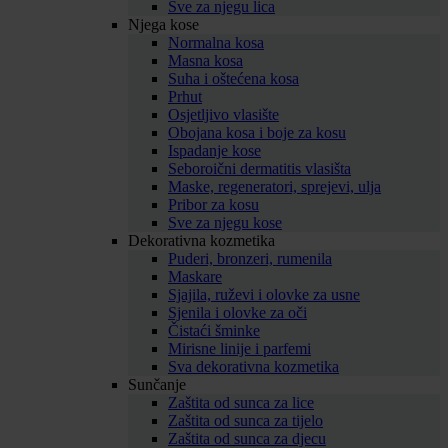
Sve za njegu lica
Njega kose
Normalna kosa
Masna kosa
Suha i oštećena kosa
Prhut
Osjetljivo vlasište
Obojana kosa i boje za kosu
Ispadanje kose
Seboroični dermatitis vlasišta
Maske, regeneratori, sprejevi, ulja
Pribor za kosu
Sve za njegu kose
Dekorativna kozmetika
Puderi, bronzeri, rumenila
Maskare
Sjajila, ruževi i olovke za usne
Sjenila i olovke za oči
Čistaći šminke
Mirisne linije i parfemi
Sva dekorativna kozmetika
Sunčanje
Zaštita od sunca za lice
Zaštita od sunca za tijelo
Zaštita od sunca za djecu