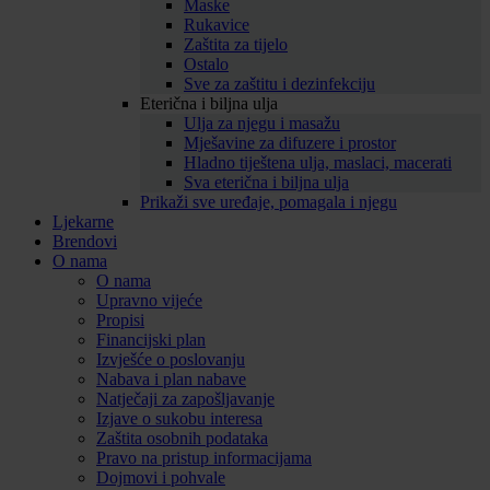
Maske
Rukavice
Zaštita za tijelo
Ostalo
Sve za zaštitu i dezinfekciju
Eterična i biljna ulja
Ulja za njegu i masažu
Mješavine za difuzere i prostor
Hladno tiještena ulja, maslaci, macerati
Sva eterična i biljna ulja
Prikaži sve uređaje, pomagala i njegu
Ljekarne
Brendovi
O nama
O nama
Upravno vijeće
Propisi
Financijski plan
Izvješće o poslovanju
Nabava i plan nabave
Natječaji za zapošljavanje
Izjave o sukobu interesa
Zaštita osobnih podataka
Pravo na pristup informacijama
Dojmovi i pohvale