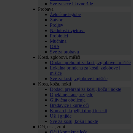
Sve za srce i krvne žile
Probava
Želučane tegobe
Zatvor
Proljev
Nadutost i vjetrovi
Probiotici
Mučnina
ORS
Sve za probavu
Kosti, zglobovi, mišići
Dodaci prehrani za kosti, zglobove i mišiće
Lokalna primjena za kosti, zglobove i
mišiće
Sve za kosti, zglobove i mišiće
Kosa, koža, nokti
Dodaci prehrani za kosu, kožu i nokte
Opekline, rane, ozljede
Gljivična oboljenja
Bradavice i kurje oči
Komarci, krpelji i drugi insekti
Uši i gnjide
Sve za kosu, kožu i nokte
Oči, usta, zubi
Oči i kontaktne leće