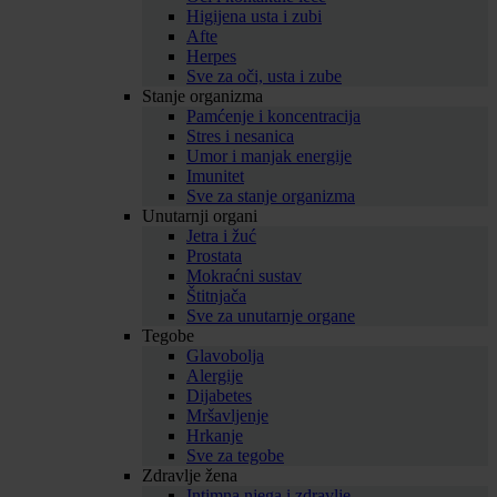
Higijena usta i zubi
Afte
Herpes
Sve za oči, usta i zube
Stanje organizma
Pamćenje i koncentracija
Stres i nesanica
Umor i manjak energije
Imunitet
Sve za stanje organizma
Unutarnji organi
Jetra i žuć
Prostata
Mokraćni sustav
Štitnjača
Sve za unutarnje organe
Tegobe
Glavobolja
Alergije
Dijabetes
Mršavljenje
Hrkanje
Sve za tegobe
Zdravlje žena
Intimna njega i zdravlje