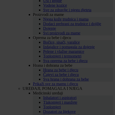
Uši i gnjide
Vodene kozice
Sve za zdravlje i njegu djeteta
Proizvodi za mame
Njega kože trudnica i mama
Dodaci prehrani za trudnice i dojilje
Dojenje
Svi proizvodi za mame
Oprema za bebe i djecu
Bočice, sisači, varalice
Izdajalice i pomagala za dojenje
Pelene i vlažne maramice
Toplomjeri i termometri
Sva oprema za bebe i djecu
Hrana i dohrana za bebe
Hrana za bebe i djecu
Čajevi za bebe i djecu
Sva hrana i dohrana za bebe
Prikaži sve za mamu i djecu
UREĐAJI, POMAGALA I NJEGA
Medicinski uređaji
Inhalatori i aspiratori
Tlakomjeri i manžete
Toplomjeri
Dozatori za lijekove