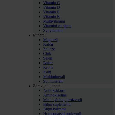
Vitamin C
Vitamin D
Vitamin E
Vitamin K
Multivitamini
Vitamini za djecu
Svi vitamini
Minerali
Magnezij
Kalcij
Željezo
Cink
Selen
Bakar
Krom
Kalij
Multiminerali
Svi minerali
Zdravlje i ljepota
Antioksidansi
Aminokiseline
Med i pčelinji proizvodi
Biljni suplementi
Biljni balzami
Homeopatski proizvodi