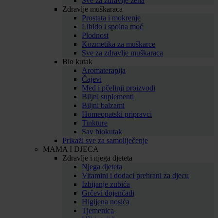
Sve za zdravlje žena
Zdravlje muškaraca
Prostata i mokrenje
Libido i spolna moć
Plodnost
Kozmetika za muškarce
Sve za zdravlje muškaraca
Bio kutak
Aromaterapija
Čajevi
Med i pčelinji proizvodi
Biljni suplementi
Biljni balzami
Homeopatski pripravci
Tinkture
Sav biokutak
Prikaži sve za samoliječenje
MAMA I DJECA
Zdravlje i njega djeteta
Njega djeteta
Vitamini i dodaci prehrani za djecu
Izbijanje zubića
Grčevi dojenčadi
Higijena nosića
Tjemenica