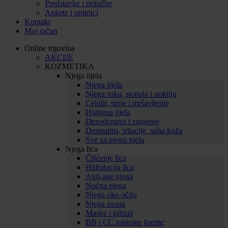
Predstavke i pritužbe
Ankete i upitnici
Kontakt
Moj račun
Online trgovina
AKCIJE
KOZMETIKA
Njega tijela
Njega tijela
Njega ruku, stopala i noktiju
Celulit, strije i mršavljenje
Higijena tijela
Dezodoransi i znojenje
Dermatitis, iritacije, suha koža
Sve za njegu tijela
Njega lica
Čišćenje lica
Hidratacija lica
Anti-age njega
Noćna njega
Njega oko očiju
Njega usana
Maske i pilinzi
BB i CC tonirane kreme