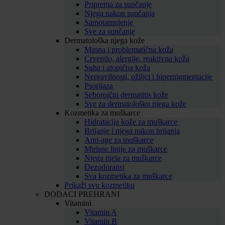
Priprema za sunčanje
Njega nakon sunčanja
Samotamnjenje
Sve za sunčanje
Dermatološka njega kože
Masna i problematična koža
Crvenilo, alergije, reaktivna koža
Suha i atopična koža
Nepravilnosti, ožiljci i hiperpigmentacije
Psorijaza
Seboroični dermatitis kože
Sve za dermatološku njega kože
Kozmetika za muškarce
Hidratacija kože za muškarce
Brijanje i njega nakon brijanja
Anti-age za muškarce
Mirisne linije za muškarce
Njega tijela za muškarce
Dezodoransi
Sva kozmetika za muškarce
Prikaži svu kozmetiku
DODACI PREHRANI
Vitamini
Vitamin A
Vitamin B