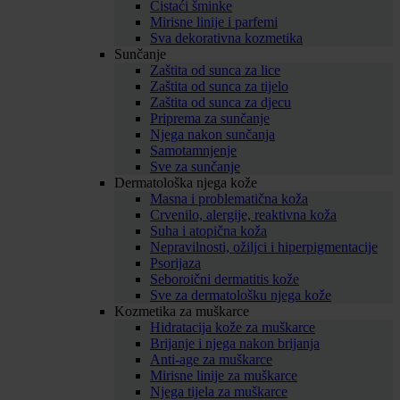
Čistaći šminke
Mirisne linije i parfemi
Sva dekorativna kozmetika
Sunčanje
Zaštita od sunca za lice
Zaštita od sunca za tijelo
Zaštita od sunca za djecu
Priprema za sunčanje
Njega nakon sunčanja
Samotamnjenje
Sve za sunčanje
Dermatološka njega kože
Masna i problematična koža
Crvenilo, alergije, reaktivna koža
Suha i atopična koža
Nepravilnosti, ožiljci i hiperpigmentacije
Psorijaza
Seboroični dermatitis kože
Sve za dermatološku njega kože
Kozmetika za muškarce
Hidratacija kože za muškarce
Brijanje i njega nakon brijanja
Anti-age za muškarce
Mirisne linije za muškarce
Njega tijela za muškarce