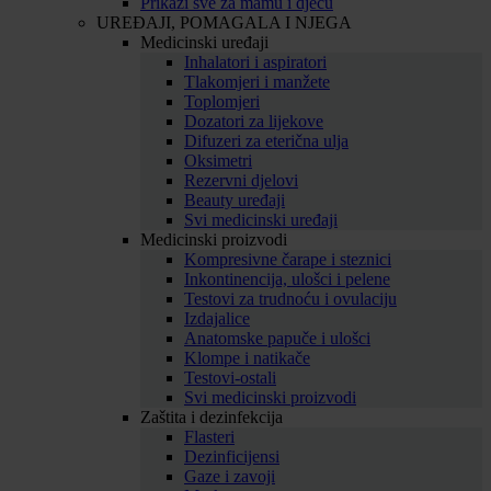
Prikaži sve za mamu i djecu
UREĐAJI, POMAGALA I NJEGA
Medicinski uređaji
Inhalatori i aspiratori
Tlakomjeri i manžete
Toplomjeri
Dozatori za lijekove
Difuzeri za eterična ulja
Oksimetri
Rezervni djelovi
Beauty uređaji
Svi medicinski uređaji
Medicinski proizvodi
Kompresivne čarape i steznici
Inkontinencija, ulošci i pelene
Testovi za trudnoću i ovulaciju
Izdajalice
Anatomske papuče i ulošci
Klompe i natikače
Testovi-ostali
Svi medicinski proizvodi
Zaštita i dezinfekcija
Flasteri
Dezinficijensi
Gaze i zavoji