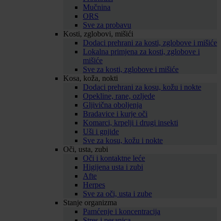
Mučnina
ORS
Sve za probavu
Kosti, zglobovi, mišići
Dodaci prehrani za kosti, zglobove i mišiće
Lokalna primjena za kosti, zglobove i
mišiće
Sve za kosti, zglobove i mišiće
Kosa, koža, nokti
Dodaci prehrani za kosu, kožu i nokte
Opekline, rane, ozljede
Gljivična oboljenja
Bradavice i kurje oči
Komarci, krpelji i drugi insekti
Uši i gnjide
Sve za kosu, kožu i nokte
Oči, usta, zubi
Oči i kontaktne leće
Higijena usta i zubi
Afte
Herpes
Sve za oči, usta i zube
Stanje organizma
Pamćenje i koncentracija
Stres i nesanica