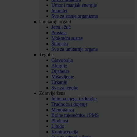
Umor i manjak energije
Imunitet
Sve za stanje organizma
Unutarnji organi
Jetra i žuć
Prostata
Mokraćni sustav
Štitnjača
Sve za unutarnje organe
Tegobe
Glavobolja
Alergije
Dijabetes
Mršavljenje
Hrkanje
Sve za tegobe
Zdravlje žena
Intimna njega i zdravlje
Trudnoća i dojenje
Menopauza
Bolne mjesečnice i PMS
Plodnost
Libido
Kontracepcija