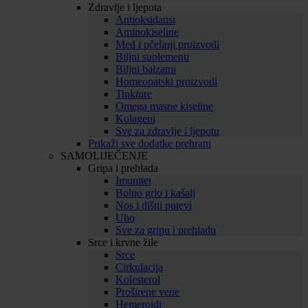
Zdravlje i ljepota
Antioksidansi
Aminokiseline
Med i pčelinji proizvodi
Biljni suplementi
Biljni balzami
Homeopatski proizvodi
Tinkture
Omega masne kiseline
Kolageni
Sve za zdravlje i ljepotu
Prikaži sve dodatke prehrani
SAMOLIJEČENJE
Gripa i prehlada
Imunitet
Bolno grlo i kašalj
Nos i dišni putevi
Uho
Sve za gripu i prehladu
Srce i krvne žile
Srce
Cirkulacija
Kolesterol
Proširene vene
Hemeroidi