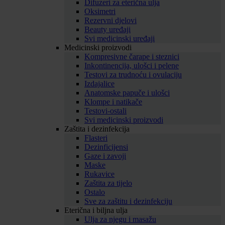
Difuzeri za eterična ulja
Oksimetri
Rezervni djelovi
Beauty uređaji
Svi medicinski uređaji
Medicinski proizvodi
Kompresivne čarape i steznici
Inkontinencija, ulošci i pelene
Testovi za trudnoću i ovulaciju
Izdajalice
Anatomske papuče i ulošci
Klompe i natikače
Testovi-ostali
Svi medicinski proizvodi
Zaštita i dezinfekcija
Flasteri
Dezinficijensi
Gaze i zavoji
Maske
Rukavice
Zaštita za tijelo
Ostalo
Sve za zaštitu i dezinfekciju
Eterična i biljna ulja
Ulja za njegu i masažu