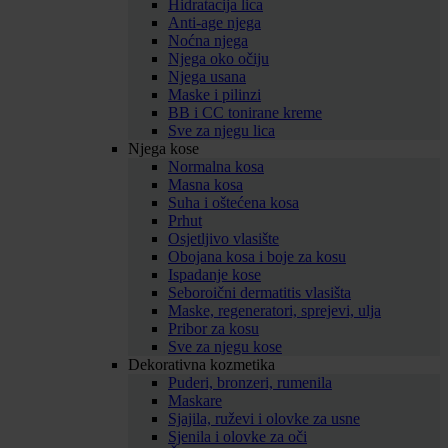
Hidratacija lica
Anti-age njega
Noćna njega
Njega oko očiju
Njega usana
Maske i pilinzi
BB i CC tonirane kreme
Sve za njegu lica
Njega kose
Normalna kosa
Masna kosa
Suha i oštećena kosa
Prhut
Osjetljivo vlasište
Obojana kosa i boje za kosu
Ispadanje kose
Seboroični dermatitis vlasišta
Maske, regeneratori, sprejevi, ulja
Pribor za kosu
Sve za njegu kose
Dekorativna kozmetika
Puderi, bronzeri, rumenila
Maskare
Sjajila, ruževi i olovke za usne
Sjenila i olovke za oči