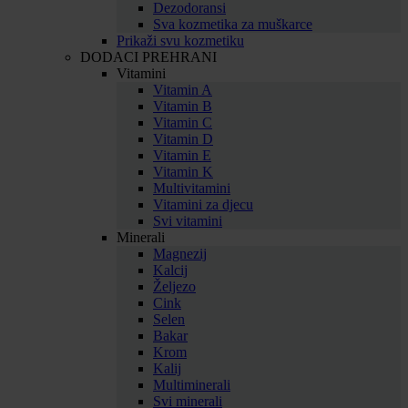
Dezodoransi
Sva kozmetika za muškarce
Prikaži svu kozmetiku
DODACI PREHRANI
Vitamini
Vitamin A
Vitamin B
Vitamin C
Vitamin D
Vitamin E
Vitamin K
Multivitamini
Vitamini za djecu
Svi vitamini
Minerali
Magnezij
Kalcij
Željezo
Cink
Selen
Bakar
Krom
Kalij
Multiminerali
Svi minerali