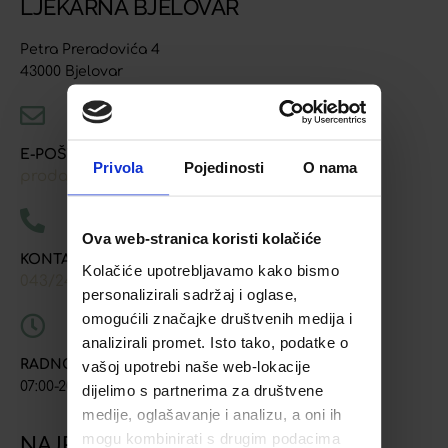
LJEKARNA BJELOVAR
Petra Preradovića 4
43000 Bjelovar
E-POŠTA
Privola
Pojedinosti
O nama
prodaja@ljekarna-bjelovar.hr
Ova web-stranica koristi kolačiće
KONTAKT TELEFONI
Kolačiće upotrebljavamo kako bismo
043/241-907
091/618-9163
091/603-8577
,
,
personalizirali sadržaj i oglase,
omogućili značajke društvenih medija i
analizirali promet. Isto tako, podatke o
RADNO VRIJEME
vašoj upotrebi naše web-lokacije
07:00-20:00
dijelimo s partnerima za društvene
medije, oglašavanje i analizu, a oni ih
mogu kombinirati s drugim podacima
NAJPOSJEĆENIJE STRANICE