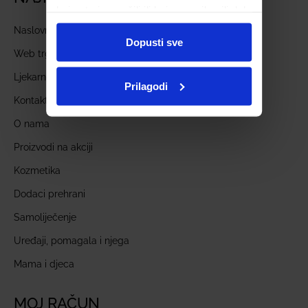
koje ste im pružili ili koje su prikupili dok
ste upotrebljavali njihove usluge.
Naslovnica
Dopusti sve
Web trgovina
Ljekarne
Prilagodi
Kontakt
O nama
Proizvodi na akciji
Kozmetika
Dodaci prehrani
Samoliječenje
Uređaji, pomagala i njega
Mama i djeca
MOJ RAČUN