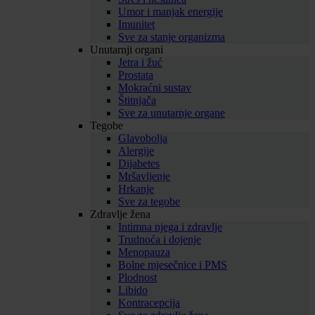
Umor i manjak energije
Imunitet
Sve za stanje organizma
Unutarnji organi
Jetra i žuć
Prostata
Mokraćni sustav
Štitnjača
Sve za unutarnje organe
Tegobe
Glavobolja
Alergije
Dijabetes
Mršavljenje
Hrkanje
Sve za tegobe
Zdravlje žena
Intimna njega i zdravlje
Trudnoća i dojenje
Menopauza
Bolne mjesečnice i PMS
Plodnost
Libido
Kontracepcija