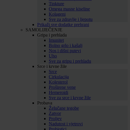
Tinkture
Omega masne kiseline
Kolageni
Sve za zdravlje i ljepotu
Prikaži sve dodatke prehrani
SAMOLIJEČENJE
Gripa i prehlada
Imunitet
Bolno grlo i kašalj
Nos i dišni putevi
Uho
Sve za gripu i prehladu
Srce i krvne žile
Srce
Cirkulacija
Kolesterol
Proširene vene
Hemeroidi
Sve za srce i krvne žile
Probava
Želučane tegobe
Zatvor
Proljev
Nadutost i vjetrovi
Probiotici