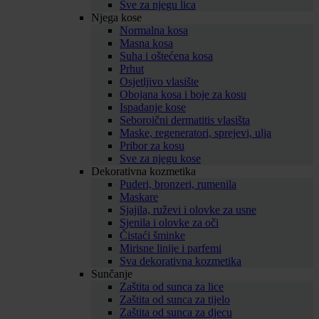
Sve za njegu lica
Njega kose
Normalna kosa
Masna kosa
Suha i oštećena kosa
Prhut
Osjetljivo vlasište
Obojana kosa i boje za kosu
Ispadanje kose
Seboroični dermatitis vlasišta
Maske, regeneratori, sprejevi, ulja
Pribor za kosu
Sve za njegu kose
Dekorativna kozmetika
Puderi, bronzeri, rumenila
Maskare
Sjajila, ruževi i olovke za usne
Sjenila i olovke za oči
Čistaći šminke
Mirisne linije i parfemi
Sva dekorativna kozmetika
Sunčanje
Zaštita od sunca za lice
Zaštita od sunca za tijelo
Zaštita od sunca za djecu