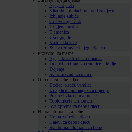
Zdravlje i njega djeteta
Njega djeteta
Vitamini i dodaci prehrani za djecu
Izbijanje zubića
Grčevi dojenčadi
Higijena nosića
Tjemenica
Uši i gnjide
Vodene kozice
Sve za zdravlje i njegu djeteta
Proizvodi za mame
Njega kože trudnica i mama
Dodaci prehrani za trudnice i dojilje
Dojenje
Svi proizvodi za mame
Oprema za bebe i djecu
Bočice, sisači, varalice
Izdajalice i pomagala za dojenje
Pelene i vlažne maramice
Toplomjeri i termometri
Sva oprema za bebe i djecu
Hrana i dohrana za bebe
Hrana za bebe i djecu
Čajevi za bebe i djecu
Sva hrana i dohrana za bebe