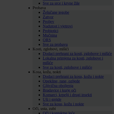
Sve za srce i krvne žile
Probava
Želučane tegobe
Zatvor
Proljev
Nadutost i vjetrovi
Probiotici
Mučnina
ORS
Sve za probavu
Kosti, zglobovi, mišići
Dodaci prehrani za kosti, zglobove i mišiće
Lokalna primjena za kosti, zglobove i
mišiće
Sve za kosti, zglobove i mišiće
Kosa, koža, nokti
Dodaci prehrani za kosu, kožu i nokte
Opekline, rane, ozljede
Gljivična oboljenja
Bradavice i kurje oči
Komarci, krpelji i drugi insekti
Uši i gnjide
Sve za kosu, kožu i nokte
Oči, usta, zubi
Oči i kontaktne leće