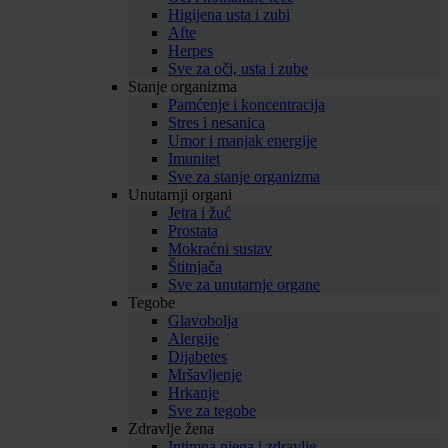
Higijena usta i zubi
Afte
Herpes
Sve za oči, usta i zube
Stanje organizma
Pamćenje i koncentracija
Stres i nesanica
Umor i manjak energije
Imunitet
Sve za stanje organizma
Unutarnji organi
Jetra i žuć
Prostata
Mokraćni sustav
Štitnjača
Sve za unutarnje organe
Tegobe
Glavobolja
Alergije
Dijabetes
Mršavljenje
Hrkanje
Sve za tegobe
Zdravlje žena
Intimna njega i zdravlje