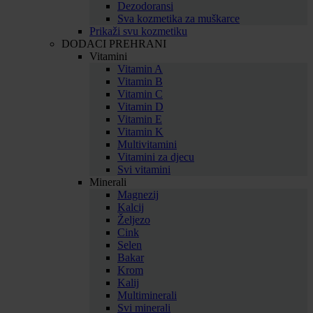
Dezodoransi
Sva kozmetika za muškarce
Prikaži svu kozmetiku
DODACI PREHRANI
Vitamini
Vitamin A
Vitamin B
Vitamin C
Vitamin D
Vitamin E
Vitamin K
Multivitamini
Vitamini za djecu
Svi vitamini
Minerali
Magnezij
Kalcij
Željezo
Cink
Selen
Bakar
Krom
Kalij
Multiminerali
Svi minerali