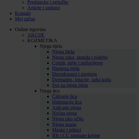
Predstavke i pritužbe
Ankete i upitnici
Kontakt
Moj račun
Online trgovina
AKCIJE
KOZMETIKA
Njega tijela
Njega tijela
Njega ruku, stopala i noktiju
Celulit, strije i mršavljenje
Higijena tijela
Dezodoransi i znojenje
Dermatitis, iritacije, suha koža
Sve za njegu tijela
Njega lica
Čišćenje lica
Hidratacija lica
Anti-age njega
Noćna njega
Njega oko očiju
Njega usana
Maske i pilinzi
BB i CC tonirane kreme