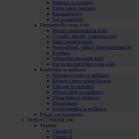
Priprema za sunčanje
Njega nakon sunčanja
Samotamnjenje
Sve za sunčanje
Dermatološka njega kože
Masna i problematična koža
Crvenilo, alergije, reaktivna koža
Suha i atopična koža
Nepravilnosti, ožiljci i hiperpigmentacije
Psorijaza
Seboroični dermatitis kože
Sve za dermatološku njega kože
Kozmetika za muškarce
Hidratacija kože za muškarce
Brijanje i njega nakon brijanja
Anti-age za muškarce
Mirisne linije za muškarce
Njega tijela za muškarce
Dezodoransi
Sva kozmetika za muškarce
Prikaži svu kozmetiku
DODACI PREHRANI
Vitamini
Vitamin A
Vitamin B