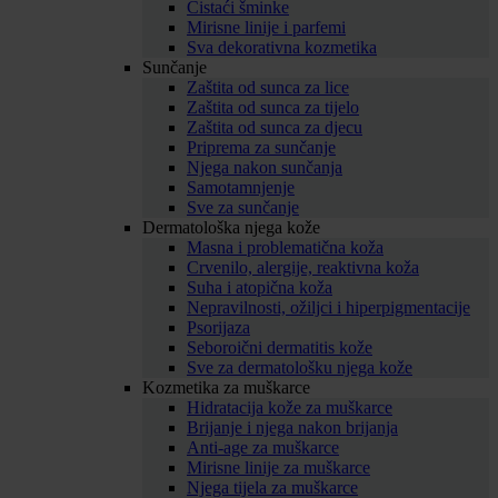
Čistaći šminke
Mirisne linije i parfemi
Sva dekorativna kozmetika
Sunčanje
Zaštita od sunca za lice
Zaštita od sunca za tijelo
Zaštita od sunca za djecu
Priprema za sunčanje
Njega nakon sunčanja
Samotamnjenje
Sve za sunčanje
Dermatološka njega kože
Masna i problematična koža
Crvenilo, alergije, reaktivna koža
Suha i atopična koža
Nepravilnosti, ožiljci i hiperpigmentacije
Psorijaza
Seboroični dermatitis kože
Sve za dermatološku njega kože
Kozmetika za muškarce
Hidratacija kože za muškarce
Brijanje i njega nakon brijanja
Anti-age za muškarce
Mirisne linije za muškarce
Njega tijela za muškarce