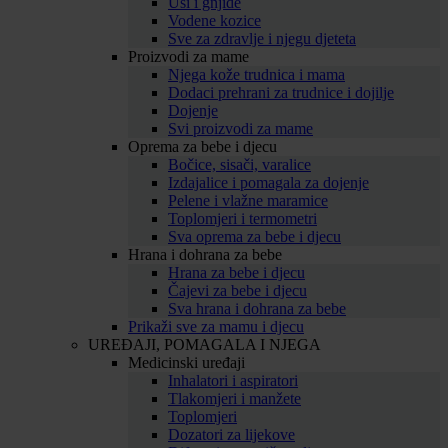
Uši i gnjide
Vodene kozice
Sve za zdravlje i njegu djeteta
Proizvodi za mame
Njega kože trudnica i mama
Dodaci prehrani za trudnice i dojilje
Dojenje
Svi proizvodi za mame
Oprema za bebe i djecu
Bočice, sisači, varalice
Izdajalice i pomagala za dojenje
Pelene i vlažne maramice
Toplomjeri i termometri
Sva oprema za bebe i djecu
Hrana i dohrana za bebe
Hrana za bebe i djecu
Čajevi za bebe i djecu
Sva hrana i dohrana za bebe
Prikaži sve za mamu i djecu
UREĐAJI, POMAGALA I NJEGA
Medicinski uređaji
Inhalatori i aspiratori
Tlakomjeri i manžete
Toplomjeri
Dozatori za lijekove