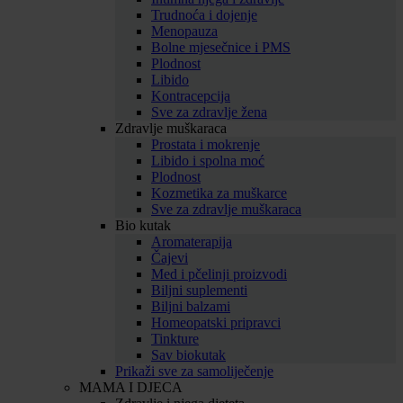
Trudnoća i dojenje
Menopauza
Bolne mjesečnice i PMS
Plodnost
Libido
Kontracepcija
Sve za zdravlje žena
Zdravlje muškaraca
Prostata i mokrenje
Libido i spolna moć
Plodnost
Kozmetika za muškarce
Sve za zdravlje muškaraca
Bio kutak
Aromaterapija
Čajevi
Med i pčelinji proizvodi
Biljni suplementi
Biljni balzami
Homeopatski pripravci
Tinkture
Sav biokutak
Prikaži sve za samoliječenje
MAMA I DJECA