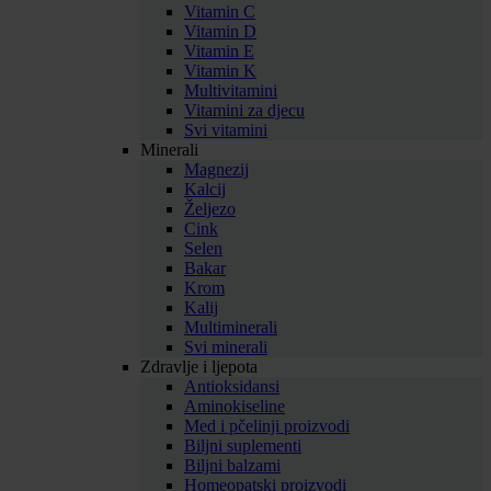
Vitamin C
Vitamin D
Vitamin E
Vitamin K
Multivitamini
Vitamini za djecu
Svi vitamini
Minerali
Magnezij
Kalcij
Željezo
Cink
Selen
Bakar
Krom
Kalij
Multiminerali
Svi minerali
Zdravlje i ljepota
Antioksidansi
Aminokiseline
Med i pčelinji proizvodi
Biljni suplementi
Biljni balzami
Homeopatski proizvodi