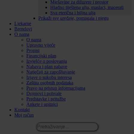
Mješavine za difuzere i prostor
Hladno tiještena ulja, maslaci, macerati
Sva eterična i biljna ulja
Prikaži sve uređaje, pomagala i njegu
Ljekarne
Brendovi
O nama
O nama
Upravno vijeće
Propisi
Financijski plan
Izvješće o poslovanju
Nabava i plan nabave
Natječaji za zapošljavanje
Izjave o sukobu interesa
Zaštita osobnih podataka
Pravo na pristup informacijama
Dojmovi i pohvale
Predstavke i pritužbe
Ankete i upitnici
Kontakt
Moj račun
Pretraživanje...