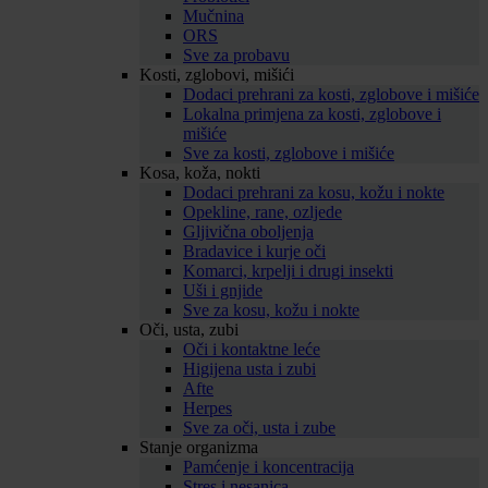
Mučnina
ORS
Sve za probavu
Kosti, zglobovi, mišići
Dodaci prehrani za kosti, zglobove i mišiće
Lokalna primjena za kosti, zglobove i
mišiće
Sve za kosti, zglobove i mišiće
Kosa, koža, nokti
Dodaci prehrani za kosu, kožu i nokte
Opekline, rane, ozljede
Gljivična oboljenja
Bradavice i kurje oči
Komarci, krpelji i drugi insekti
Uši i gnjide
Sve za kosu, kožu i nokte
Oči, usta, zubi
Oči i kontaktne leće
Higijena usta i zubi
Afte
Herpes
Sve za oči, usta i zube
Stanje organizma
Pamćenje i koncentracija
Stres i nesanica