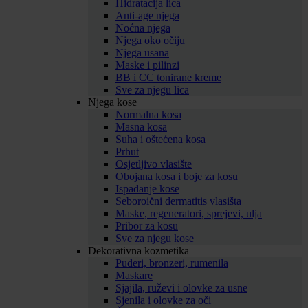
Hidratacija lica
Anti-age njega
Noćna njega
Njega oko očiju
Njega usana
Maske i pilinzi
BB i CC tonirane kreme
Sve za njegu lica
Njega kose
Normalna kosa
Masna kosa
Suha i oštećena kosa
Prhut
Osjetljivo vlasište
Obojana kosa i boje za kosu
Ispadanje kose
Seboroični dermatitis vlasišta
Maske, regeneratori, sprejevi, ulja
Pribor za kosu
Sve za njegu kose
Dekorativna kozmetika
Puderi, bronzeri, rumenila
Maskare
Sjajila, ruževi i olovke za usne
Sjenila i olovke za oči