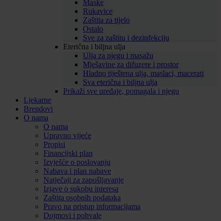
Maske
Rukavice
Zaštita za tijelo
Ostalo
Sve za zaštitu i dezinfekciju
Eterična i biljna ulja
Ulja za njegu i masažu
Mješavine za difuzere i prostor
Hladno tiještena ulja, maslaci, macerati
Sva eterična i biljna ulja
Prikaži sve uređaje, pomagala i njegu
Ljekarne
Brendovi
O nama
O nama
Upravno vijeće
Propisi
Financijski plan
Izvješće o poslovanju
Nabava i plan nabave
Natječaji za zapošljavanje
Izjave o sukobu interesa
Zaštita osobnih podataka
Pravo na pristup informacijama
Dojmovi i pohvale