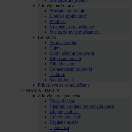
Sve za zdravlje žena
Zdravlje muškaraca
Prostata i mokrenje
Libido i spolna moć
Plodnost
Kozmetika za muškarce
Sve za zdravlje muškaraca
Bio kutak
Aromaterapija
Čajevi
Med i pčelinji proizvodi
Biljni suplementi
Biljni balzami
Homeopatski pripravci
Tinkture
Sav biokutak
Prikaži sve za samoliječenje
MAMA I DJECA
Zdravlje i njega djeteta
Njega djeteta
Vitamini i dodaci prehrani za djecu
Izbijanje zubića
Grčevi dojenčadi
Higijena nosića
Tjemenica