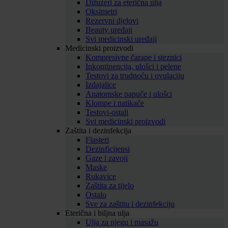
Difuzeri za eterična ulja
Oksimetri
Rezervni djelovi
Beauty uređaji
Svi medicinski uređaji
Medicinski proizvodi
Kompresivne čarape i steznici
Inkontinencija, ulošci i pelene
Testovi za trudnoću i ovulaciju
Izdajalice
Anatomske papuče i ulošci
Klompe i natikače
Testovi-ostali
Svi medicinski proizvodi
Zaštita i dezinfekcija
Flasteri
Dezinficijensi
Gaze i zavoji
Maske
Rukavice
Zaštita za tijelo
Ostalo
Sve za zaštitu i dezinfekciju
Eterična i biljna ulja
Ulja za njegu i masažu