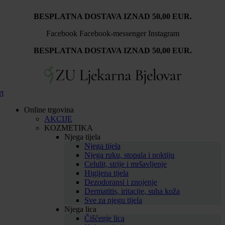
Idi
BESPLATNA DOSTAVA IZNAD 50,00 EUR.
na
sadržaj
Facebook
Facebook-messenger
Instagram
BESPLATNA DOSTAVA IZNAD 50,00 EUR.
rt
Online trgovina
AKCIJE
KOZMETIKA
Njega tijela
Njega tijela
Njega ruku, stopala i noktiju
Celulit, strije i mršavljenje
Higijena tijela
Dezodoransi i znojenje
Dermatitis, iritacije, suha koža
Sve za njegu tijela
Njega lica
Čišćenje lica