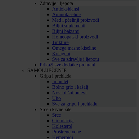
Zdravlje i ljepota
Antioksidansi
Aminokiseline
Med i pčelinji proizvodi
Biljni suplementi
Biljni balzami
Homeopatski proizvodi
Tinkture
Omega masne kiseline
Kolageni
Sve za zdravlje i ljepotu
Prikaži sve dodatke prehrani
SAMOLIJEČENJE
Gripa i prehlada
Imunitet
Bolno grlo i kašalj
Nos i dišni putevi
Uho
Sve za gripu i prehladu
Srce i krvne žile
Srce
Cirkulacija
Kolesterol
Proširene vene
Hemeroidi