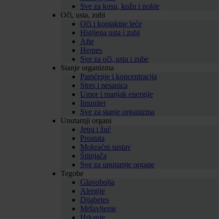
Sve za kosu, kožu i nokte
Oči, usta, zubi
Oči i kontaktne leće
Higijena usta i zubi
Afte
Herpes
Sve za oči, usta i zube
Stanje organizma
Pamćenje i koncentracija
Stres i nesanica
Umor i manjak energije
Imunitet
Sve za stanje organizma
Unutarnji organi
Jetra i žuć
Prostata
Mokraćni sustav
Štitnjača
Sve za unutarnje organe
Tegobe
Glavobolja
Alergije
Dijabetes
Mršavljenje
Hrkanje