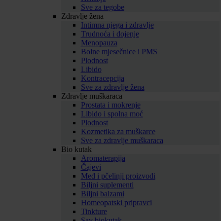
Sve za tegobe
Zdravlje žena
Intimna njega i zdravlje
Trudnoća i dojenje
Menopauza
Bolne mjesečnice i PMS
Plodnost
Libido
Kontracepcija
Sve za zdravlje žena
Zdravlje muškaraca
Prostata i mokrenje
Libido i spolna moć
Plodnost
Kozmetika za muškarce
Sve za zdravlje muškaraca
Bio kutak
Aromaterapija
Čajevi
Med i pčelinji proizvodi
Biljni suplementi
Biljni balzami
Homeopatski pripravci
Tinkture
Sav biokutak