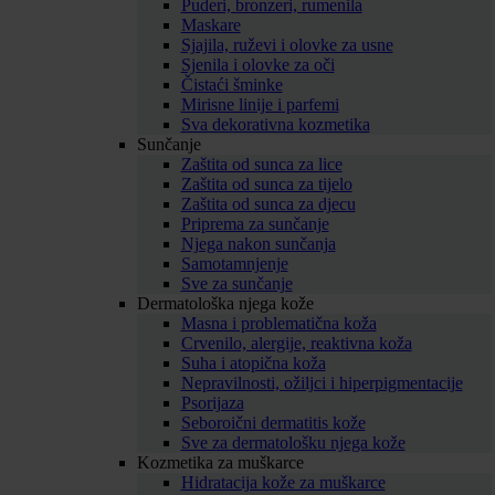
Puderi, bronzeri, rumenila
Maskare
Sjajila, ruževi i olovke za usne
Sjenila i olovke za oči
Čistaći šminke
Mirisne linije i parfemi
Sva dekorativna kozmetika
Sunčanje
Zaštita od sunca za lice
Zaštita od sunca za tijelo
Zaštita od sunca za djecu
Priprema za sunčanje
Njega nakon sunčanja
Samotamnjenje
Sve za sunčanje
Dermatološka njega kože
Masna i problematična koža
Crvenilo, alergije, reaktivna koža
Suha i atopična koža
Nepravilnosti, ožiljci i hiperpigmentacije
Psorijaza
Seboroični dermatitis kože
Sve za dermatološku njega kože
Kozmetika za muškarce
Hidratacija kože za muškarce