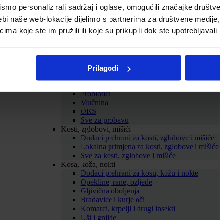
Cirkulacija
mo personalizirali sadržaj i oglase, omogućili značajke društveni
Kolesterol
ebi naše web-lokacije dijelimo s partnerima za društvene medije, 
Proširene vene
a koje ste im pružili ili koje su prikupili dok ste upotrebljavali
Hemeroidi
Sve za srce i krvne žile
Probava
Želučane tegobe
Zatvor
Prilagodi
Proljev
Nadutost i vjetrovi
Probiotici
Mučnina
ORS
Sve za probavu
Kosti, zglobovi, mišići
Dodaci prehrani za kosti, zglobove i mišiće
Lokalna primjena za kosti, zglobove i mišiće
Sve za kosti, zglobove i mišiće
Kosa, koža, nokti
Dodaci prehrani za kosu, kožu i nokte
Opekline, rane, ozljede
Gljivična oboljenja
Bradavice i kurje oči
Komarci, krpelji i drugi insekti
Uši i gnjide