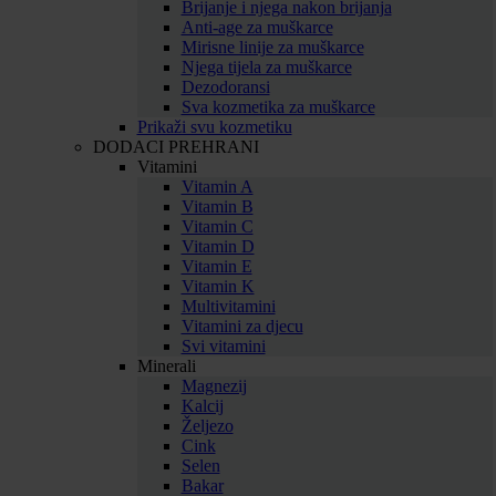
Brijanje i njega nakon brijanja
Anti-age za muškarce
Mirisne linije za muškarce
Njega tijela za muškarce
Dezodoransi
Sva kozmetika za muškarce
Prikaži svu kozmetiku
DODACI PREHRANI
Vitamini
Vitamin A
Vitamin B
Vitamin C
Vitamin D
Vitamin E
Vitamin K
Multivitamini
Vitamini za djecu
Svi vitamini
Minerali
Magnezij
Kalcij
Željezo
Cink
Selen
Bakar