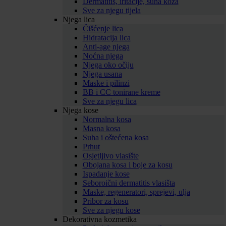
Dermatitis, iritacije, suha koža
Sve za njegu tijela
Njega lica
Čišćenje lica
Hidratacija lica
Anti-age njega
Noćna njega
Njega oko očiju
Njega usana
Maske i pilinzi
BB i CC tonirane kreme
Sve za njegu lica
Njega kose
Normalna kosa
Masna kosa
Suha i oštećena kosa
Prhut
Osjetljivo vlasište
Obojana kosa i boje za kosu
Ispadanje kose
Seboroični dermatitis vlasišta
Maske, regeneratori, sprejevi, ulja
Pribor za kosu
Sve za njegu kose
Dekorativna kozmetika