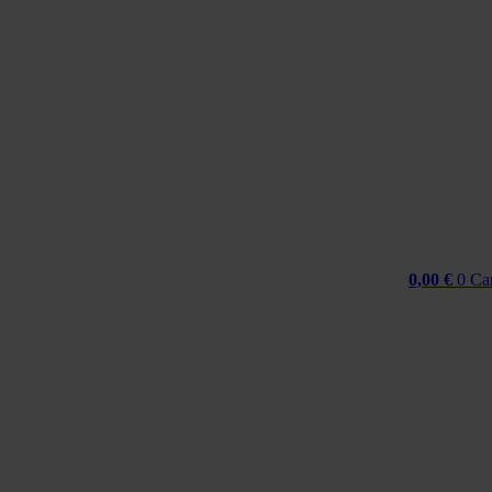
Idi
na
sadržaj
0,00
€
0
Ca