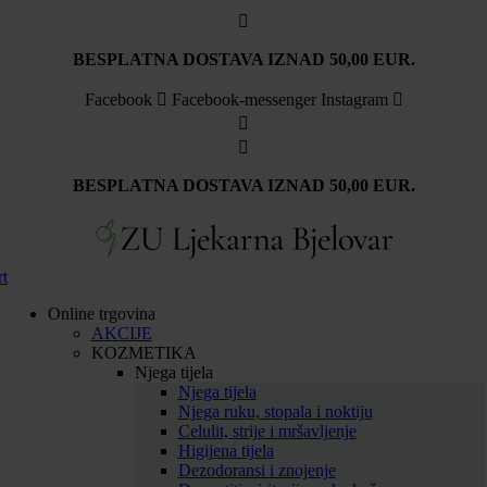
BESPLATNA DOSTAVA IZNAD 50,00 EUR.
Facebook
Facebook-messenger
Instagram
BESPLATNA DOSTAVA IZNAD 50,00 EUR.
rt
Online trgovina
AKCIJE
KOZMETIKA
Njega tijela
Njega tijela
Njega ruku, stopala i noktiju
Celulit, strije i mršavljenje
Higijena tijela
Dezodoransi i znojenje