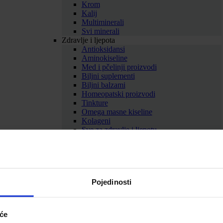
Krom
Kalij
Multiminerali
Svi minerali
Zdravlje i ljepota
Antioksidansi
Aminokiseline
Med i pčelinji proizvodi
Biljni suplementi
Biljni balzami
Homeopatski proizvodi
Tinkture
Omega masne kiseline
Kolageni
Sve za zdravlje i ljepotu
Prikaži sve dodatke prehrani
SAMOLIJEČENJE
Gripa i prehlada
Imunitet
Bolno grlo i kašalj
Pojedinosti
Nos i dišni putevi
Uho
Sve za gripu i prehladu
Srce i krvne žile
iće
Srce