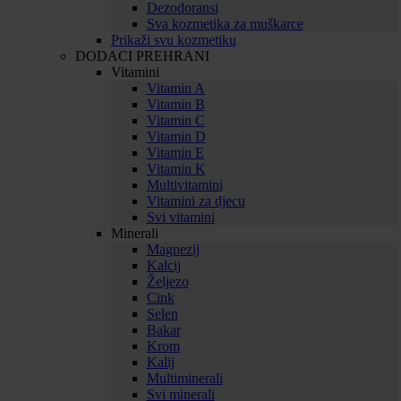
Dezodoransi
Sva kozmetika za muškarce
Prikaži svu kozmetiku
DODACI PREHRANI
Vitamini
Vitamin A
Vitamin B
Vitamin C
Vitamin D
Vitamin E
Vitamin K
Multivitamini
Vitamini za djecu
Svi vitamini
Minerali
Magnezij
Kalcij
Željezo
Cink
Selen
Bakar
Krom
Kalij
Multiminerali
Svi minerali