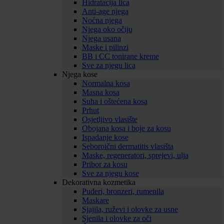
Hidratacija lica
Anti-age njega
Noćna njega
Njega oko očiju
Njega usana
Maske i pilinzi
BB i CC tonirane kreme
Sve za njegu lica
Njega kose
Normalna kosa
Masna kosa
Suha i oštećena kosa
Prhut
Osjetljivo vlasište
Obojana kosa i boje za kosu
Ispadanje kose
Seboroični dermatitis vlasišta
Maske, regeneratori, sprejevi, ulja
Pribor za kosu
Sve za njegu kose
Dekorativna kozmetika
Puderi, bronzeri, rumenila
Maskare
Sjajila, ruževi i olovke za usne
Sjenila i olovke za oči