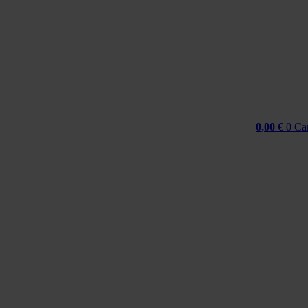
Idi
na
sadržaj
0,00
€
0
Ca