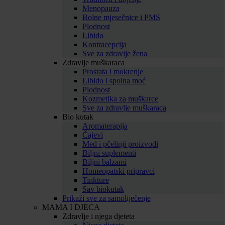
Menopauza
Bolne mjesečnice i PMS
Plodnost
Libido
Kontracepcija
Sve za zdravlje žena
Zdravlje muškaraca
Prostata i mokrenje
Libido i spolna moć
Plodnost
Kozmetika za muškarce
Sve za zdravlje muškaraca
Bio kutak
Aromaterapija
Čajevi
Med i pčelinji proizvodi
Biljni suplementi
Biljni balzami
Homeopatski pripravci
Tinkture
Sav biokutak
Prikaži sve za samoliječenje
MAMA I DJECA
Zdravlje i njega djeteta