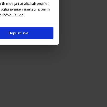
h medija i analizirali promet.
oglašavanje i analizu, a oni ih
 njihove usluge.
Dopusti sve