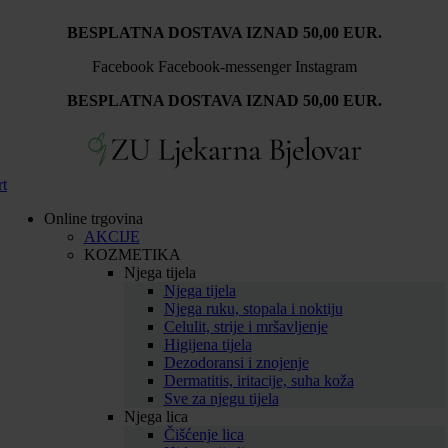
BESPLATNA DOSTAVA IZNAD 50,00 EUR.
Facebook
Facebook-messenger
Instagram
BESPLATNA DOSTAVA IZNAD 50,00 EUR.
rt
Online trgovina
AKCIJE
KOZMETIKA
Njega tijela
Njega tijela
Njega ruku, stopala i noktiju
Celulit, strije i mršavljenje
Higijena tijela
Dezodoransi i znojenje
Dermatitis, iritacije, suha koža
Sve za njegu tijela
Njega lica
Čišćenje lica