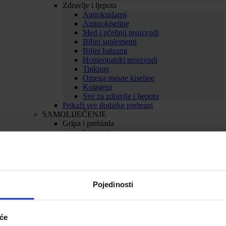
Zdravlje i ljepota
Antioksidansi
Aminokiseline
Med i pčelinji proizvodi
Biljni suplementi
Biljni balzami
Homeopatski proizvodi
Tinkture
Omega masne kiseline
Kolageni
Sve za zdravlje i ljepotu
Prikaži sve dodatke prehrani
SAMOLIJEČENJE
Gripa i prehlada
Imunitet
Bolno grlo i kašalj
Nos i dišni putevi
Uho
Sve za gripu i prehladu
Srce i krvne žile
Pojedinosti
Srce
Cirkulacija
Kolesterol
Proširene vene
iće
Hemeroidi