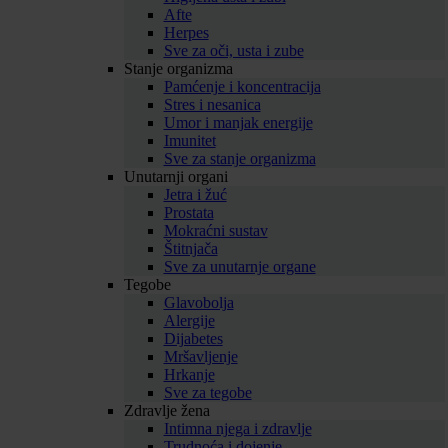
Afte
Herpes
Sve za oči, usta i zube
Stanje organizma
Pamćenje i koncentracija
Stres i nesanica
Umor i manjak energije
Imunitet
Sve za stanje organizma
Unutarnji organi
Jetra i žuć
Prostata
Mokraćni sustav
Štitnjača
Sve za unutarnje organe
Tegobe
Glavobolja
Alergije
Dijabetes
Mršavljenje
Hrkanje
Sve za tegobe
Zdravlje žena
Intimna njega i zdravlje
Trudnoća i dojenje