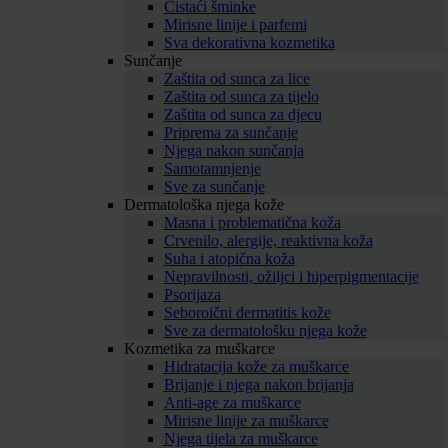
Čistaći šminke
Mirisne linije i parfemi
Sva dekorativna kozmetika
Sunčanje
Zaštita od sunca za lice
Zaštita od sunca za tijelo
Zaštita od sunca za djecu
Priprema za sunčanje
Njega nakon sunčanja
Samotamnjenje
Sve za sunčanje
Dermatološka njega kože
Masna i problematična koža
Crvenilo, alergije, reaktivna koža
Suha i atopična koža
Nepravilnosti, ožiljci i hiperpigmentacije
Psorijaza
Seboroični dermatitis kože
Sve za dermatološku njega kože
Kozmetika za muškarce
Hidratacija kože za muškarce
Brijanje i njega nakon brijanja
Anti-age za muškarce
Mirisne linije za muškarce
Njega tijela za muškarce