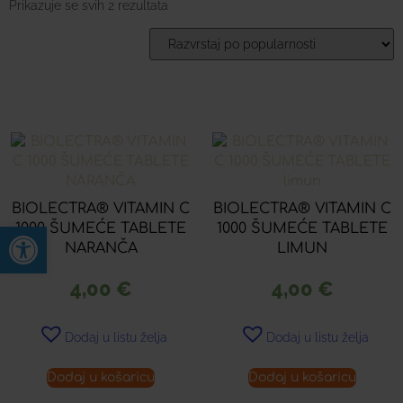
Prikazuje se svih 2 rezultata
BIOLECTRA® VITAMIN C
BIOLECTRA® VITAMIN C
Open toolbar
1000 ŠUMEĆE TABLETE
1000 ŠUMEĆE TABLETE
NARANČA
LIMUN
4,00
€
4,00
€
Dodaj u listu želja
Dodaj u listu želja
Dodaj u košaricu
Dodaj u košaricu