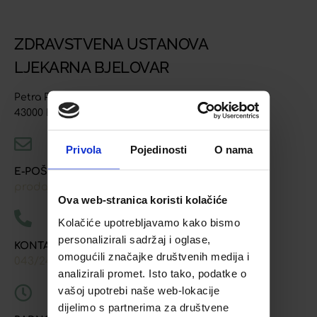
ZDRAVSTVENA USTANOVA
LJEKARNA BJELOVAR
Petra Preradovića 4
43000 Bjelovar
Privola
Pojedinosti
O nama
E-POŠTA
prodaja@ljekarna-bjelovar.hr
Ova web-stranica koristi kolačiće
Kolačiće upotrebljavamo kako bismo
personalizirali sadržaj i oglase,
KONTAKT TELEFONI
omogućili značajke društvenih medija i
043/241-907
091/618-9163
091/603-8577
,
,
analizirali promet. Isto tako, podatke o
vašoj upotrebi naše web-lokacije
dijelimo s partnerima za društvene