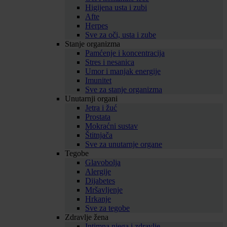
Higijena usta i zubi
Afte
Herpes
Sve za oči, usta i zube
Stanje organizma
Pamćenje i koncentracija
Stres i nesanica
Umor i manjak energije
Imunitet
Sve za stanje organizma
Unutarnji organi
Jetra i žuć
Prostata
Mokraćni sustav
Štitnjača
Sve za unutarnje organe
Tegobe
Glavobolja
Alergije
Dijabetes
Mršavljenje
Hrkanje
Sve za tegobe
Zdravlje žena
Intimna njega i zdravlje