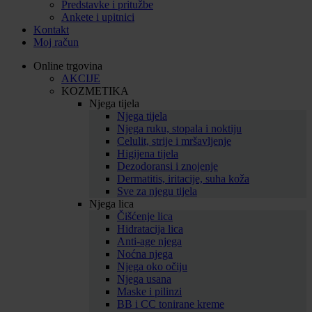
Predstavke i pritužbe
Ankete i upitnici
Kontakt
Moj račun
Online trgovina
AKCIJE
KOZMETIKA
Njega tijela
Njega tijela
Njega ruku, stopala i noktiju
Celulit, strije i mršavljenje
Higijena tijela
Dezodoransi i znojenje
Dermatitis, iritacije, suha koža
Sve za njegu tijela
Njega lica
Čišćenje lica
Hidratacija lica
Anti-age njega
Noćna njega
Njega oko očiju
Njega usana
Maske i pilinzi
BB i CC tonirane kreme