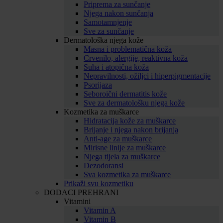
Priprema za sunčanje
Njega nakon sunčanja
Samotamnjenje
Sve za sunčanje
Dermatološka njega kože
Masna i problematična koža
Crvenilo, alergije, reaktivna koža
Suha i atopična koža
Nepravilnosti, ožiljci i hiperpigmentacije
Psorijaza
Seboroični dermatitis kože
Sve za dermatološku njega kože
Kozmetika za muškarce
Hidratacija kože za muškarce
Brijanje i njega nakon brijanja
Anti-age za muškarce
Mirisne linije za muškarce
Njega tijela za muškarce
Dezodoransi
Sva kozmetika za muškarce
Prikaži svu kozmetiku
DODACI PREHRANI
Vitamini
Vitamin A
Vitamin B