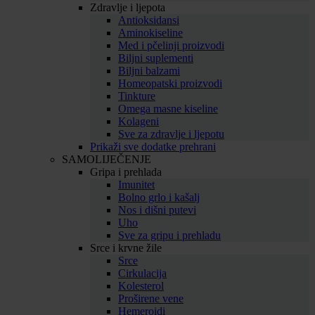
Zdravlje i ljepota
Antioksidansi
Aminokiseline
Med i pčelinji proizvodi
Biljni suplementi
Biljni balzami
Homeopatski proizvodi
Tinkture
Omega masne kiseline
Kolageni
Sve za zdravlje i ljepotu
Prikaži sve dodatke prehrani
SAMOLIJEČENJE
Gripa i prehlada
Imunitet
Bolno grlo i kašalj
Nos i dišni putevi
Uho
Sve za gripu i prehladu
Srce i krvne žile
Srce
Cirkulacija
Kolesterol
Proširene vene
Hemeroidi