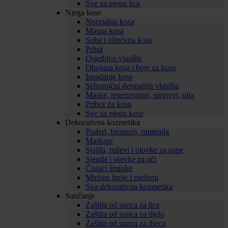
Sve za njegu lica
Njega kose
Normalna kosa
Masna kosa
Suha i oštećena kosa
Prhut
Osjetljivo vlasište
Obojana kosa i boje za kosu
Ispadanje kose
Seboroični dermatitis vlasišta
Maske, regeneratori, sprejevi, ulja
Pribor za kosu
Sve za njegu kose
Dekorativna kozmetika
Puderi, bronzeri, rumenila
Maskare
Sjajila, ruževi i olovke za usne
Sjenila i olovke za oči
Čistaći šminke
Mirisne linije i parfemi
Sva dekorativna kozmetika
Sunčanje
Zaštita od sunca za lice
Zaštita od sunca za tijelo
Zaštita od sunca za djecu