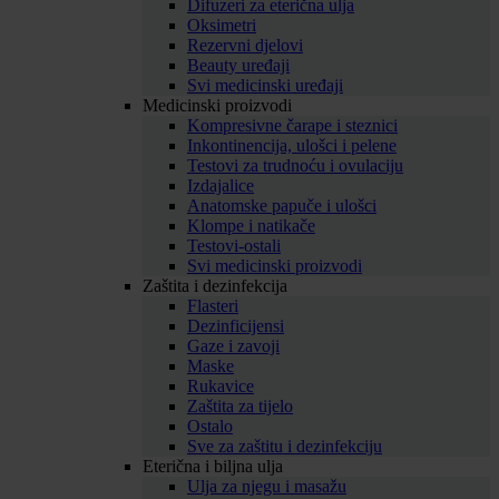
Difuzeri za eterična ulja
Oksimetri
Rezervni djelovi
Beauty uređaji
Svi medicinski uređaji
Medicinski proizvodi
Kompresivne čarape i steznici
Inkontinencija, ulošci i pelene
Testovi za trudnoću i ovulaciju
Izdajalice
Anatomske papuče i ulošci
Klompe i natikače
Testovi-ostali
Svi medicinski proizvodi
Zaštita i dezinfekcija
Flasteri
Dezinficijensi
Gaze i zavoji
Maske
Rukavice
Zaštita za tijelo
Ostalo
Sve za zaštitu i dezinfekciju
Eterična i biljna ulja
Ulja za njegu i masažu