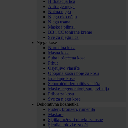
Hidratacija lica
Anti-age njega
Noćna njega
Njega oko očiju
Njega usana
Maske i pilinzi
BB i CC tonirane kreme
Sve za njegu lica
Njega kose
Normalna kosa
Masna kosa
Suha i oštećena kosa
Prhut
Osjetljivo vlasište
Obojana kosa i boje za kosu
Ispadanje kose
Seboroični dermatitis vlasišta
Maske, regeneratori, sprejevi, ulja
Pribor za kosu
Sve za njegu kose
Dekorativna kozmetika
Puderi, bronzeri, rumenila
Maskare
Sjajila, ruževi i olovke za usne
Sjenila i olovke za oči