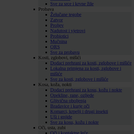
Sve za srce i krvne žile
Probava
Želučane tegobe
Zatvor
Proljev
Nadutost i vjetrovi
Probiotici
Mučnina
ORS
Sve za probavu
Kosti, zglobovi, mišići
Dodaci prehrani za kosti, zglobove i mišiće
Lokalna primjena za kosti, zglobove i
mišiće
Sve za kosti, zglobove i mišiće
Kosa, koža, nokti
Dodaci prehrani za kosu, kožu i nokte
Opekline, rane, ozljede
Gljivična oboljenja
Bradavice i kurje oči
Komarci, krpelji i drugi insekti
Uši i gnjide
Sve za kosu, kožu i nokte
Oči, usta, zubi
Oči i kontaktne leće