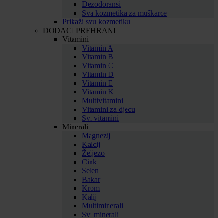
Dezodoransi
Sva kozmetika za muškarce
Prikaži svu kozmetiku
DODACI PREHRANI
Vitamini
Vitamin A
Vitamin B
Vitamin C
Vitamin D
Vitamin E
Vitamin K
Multivitamini
Vitamini za djecu
Svi vitamini
Minerali
Magnezij
Kalcij
Željezo
Cink
Selen
Bakar
Krom
Kalij
Multiminerali
Svi minerali