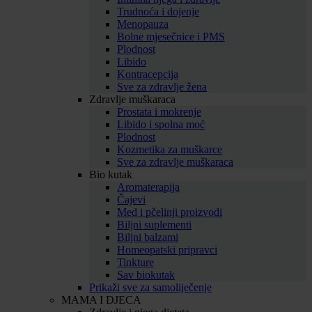
Trudnoća i dojenje
Menopauza
Bolne mjesečnice i PMS
Plodnost
Libido
Kontracepcija
Sve za zdravlje žena
Zdravlje muškaraca
Prostata i mokrenje
Libido i spolna moć
Plodnost
Kozmetika za muškarce
Sve za zdravlje muškaraca
Bio kutak
Aromaterapija
Čajevi
Med i pčelinji proizvodi
Biljni suplementi
Biljni balzami
Homeopatski pripravci
Tinkture
Sav biokutak
Prikaži sve za samoliječenje
MAMA I DJECA