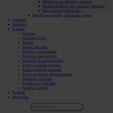
Mješavine za difuzere i prostor
Hladno tiještena ulja, maslaci, macerati
Sva eterična i biljna ulja
Prikaži sve uređaje, pomagala i njegu
Ljekarne
Brendovi
O nama
O nama
Upravno vijeće
Propisi
Financijski plan
Izvješće o poslovanju
Nabava i plan nabave
Natječaji za zapošljavanje
Izjave o sukobu interesa
Zaštita osobnih podataka
Pravo na pristup informacijama
Dojmovi i pohvale
Predstavke i pritužbe
Ankete i upitnici
Kontakt
Moj račun
Pretraživanje...