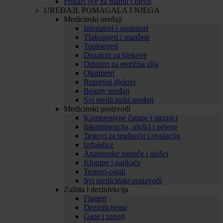
Prikaži sve za mamu i djecu
UREĐAJI, POMAGALA I NJEGA
Medicinski uređaji
Inhalatori i aspiratori
Tlakomjeri i manžete
Toplomjeri
Dozatori za lijekove
Difuzeri za eterična ulja
Oksimetri
Rezervni djelovi
Beauty uređaji
Svi medicinski uređaji
Medicinski proizvodi
Kompresivne čarape i steznici
Inkontinencija, ulošci i pelene
Testovi za trudnoću i ovulaciju
Izdajalice
Anatomske papuče i ulošci
Klompe i natikače
Testovi-ostali
Svi medicinski proizvodi
Zaštita i dezinfekcija
Flasteri
Dezinficijensi
Gaze i zavoji