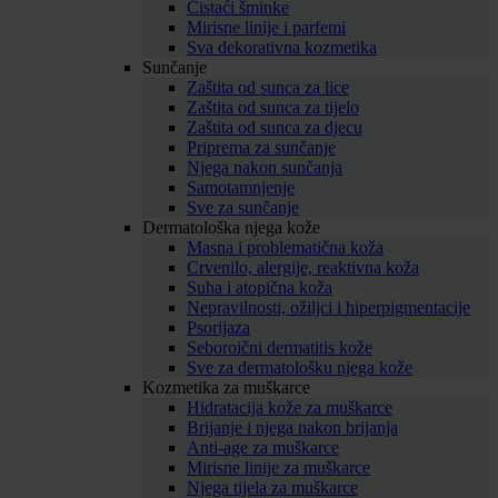
Čistaći šminke
Mirisne linije i parfemi
Sva dekorativna kozmetika
Sunčanje
Zaštita od sunca za lice
Zaštita od sunca za tijelo
Zaštita od sunca za djecu
Priprema za sunčanje
Njega nakon sunčanja
Samotamnjenje
Sve za sunčanje
Dermatološka njega kože
Masna i problematična koža
Crvenilo, alergije, reaktivna koža
Suha i atopična koža
Nepravilnosti, ožiljci i hiperpigmentacije
Psorijaza
Seboroični dermatitis kože
Sve za dermatološku njega kože
Kozmetika za muškarce
Hidratacija kože za muškarce
Brijanje i njega nakon brijanja
Anti-age za muškarce
Mirisne linije za muškarce
Njega tijela za muškarce