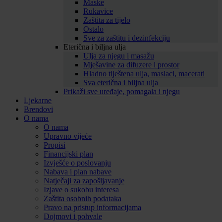
Maske
Rukavice
Zaštita za tijelo
Ostalo
Sve za zaštitu i dezinfekciju
Eterična i biljna ulja
Ulja za njegu i masažu
Mješavine za difuzere i prostor
Hladno tiještena ulja, maslaci, macerati
Sva eterična i biljna ulja
Prikaži sve uređaje, pomagala i njegu
Ljekarne
Brendovi
O nama
O nama
Upravno vijeće
Propisi
Financijski plan
Izvješće o poslovanju
Nabava i plan nabave
Natječaji za zapošljavanje
Izjave o sukobu interesa
Zaštita osobnih podataka
Pravo na pristup informacijama
Dojmovi i pohvale