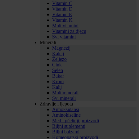
Vitamin C
Vitamin D
Vitamin E
Vitamin K
Multivitamini
Vitamini za djecu
Svi vitamini
Minerali
Magnezij
Kalcij
Željezo
Cink
Selen
Bakar
Krom
Kalij
Multiminerali
Svi minerali
Zdravlje i ljepota
Antioksidansi
Aminokiseline
Med i pčelinji proizvodi
Biljni suplementi
Biljni balzami
Homeopatski proizvodi