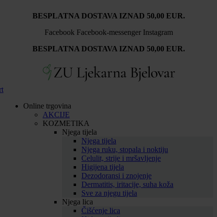
Idi
BESPLATNA DOSTAVA IZNAD 50,00 EUR.
na
sadržaj
Facebook
Facebook-messenger
Instagram
BESPLATNA DOSTAVA IZNAD 50,00 EUR.
rt
Online trgovina
AKCIJE
KOZMETIKA
Njega tijela
Njega tijela
Njega ruku, stopala i noktiju
Celulit, strije i mršavljenje
Higijena tijela
Dezodoransi i znojenje
Dermatitis, iritacije, suha koža
Sve za njegu tijela
Njega lica
Čišćenje lica