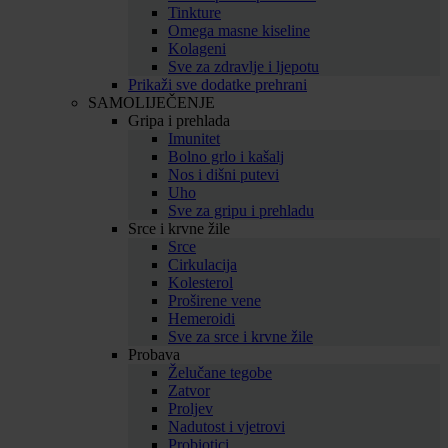
Tinkture
Omega masne kiseline
Kolageni
Sve za zdravlje i ljepotu
Prikaži sve dodatke prehrani
SAMOLIJEČENJE
Gripa i prehlada
Imunitet
Bolno grlo i kašalj
Nos i dišni putevi
Uho
Sve za gripu i prehladu
Srce i krvne žile
Srce
Cirkulacija
Kolesterol
Proširene vene
Hemeroidi
Sve za srce i krvne žile
Probava
Želučane tegobe
Zatvor
Proljev
Nadutost i vjetrovi
Probiotici