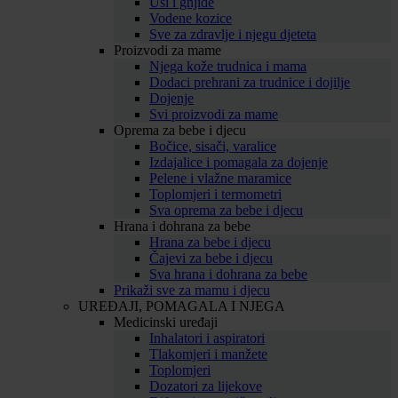
Uši i gnjide
Vodene kozice
Sve za zdravlje i njegu djeteta
Proizvodi za mame
Njega kože trudnica i mama
Dodaci prehrani za trudnice i dojilje
Dojenje
Svi proizvodi za mame
Oprema za bebe i djecu
Bočice, sisači, varalice
Izdajalice i pomagala za dojenje
Pelene i vlažne maramice
Toplomjeri i termometri
Sva oprema za bebe i djecu
Hrana i dohrana za bebe
Hrana za bebe i djecu
Čajevi za bebe i djecu
Sva hrana i dohrana za bebe
Prikaži sve za mamu i djecu
UREĐAJI, POMAGALA I NJEGA
Medicinski uređaji
Inhalatori i aspiratori
Tlakomjeri i manžete
Toplomjeri
Dozatori za lijekove