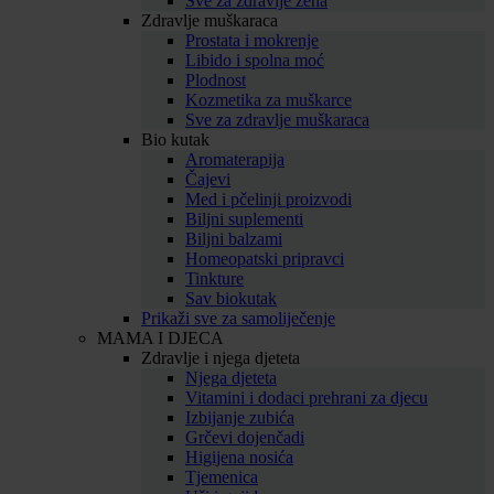
Sve za zdravlje žena
Zdravlje muškaraca
Prostata i mokrenje
Libido i spolna moć
Plodnost
Kozmetika za muškarce
Sve za zdravlje muškaraca
Bio kutak
Aromaterapija
Čajevi
Med i pčelinji proizvodi
Biljni suplementi
Biljni balzami
Homeopatski pripravci
Tinkture
Sav biokutak
Prikaži sve za samoliječenje
MAMA I DJECA
Zdravlje i njega djeteta
Njega djeteta
Vitamini i dodaci prehrani za djecu
Izbijanje zubića
Grčevi dojenčadi
Higijena nosića
Tjemenica