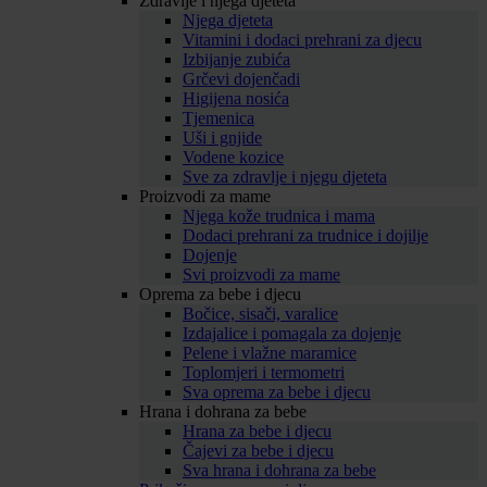
Zdravlje i njega djeteta
Njega djeteta
Vitamini i dodaci prehrani za djecu
Izbijanje zubića
Grčevi dojenčadi
Higijena nosića
Tjemenica
Uši i gnjide
Vodene kozice
Sve za zdravlje i njegu djeteta
Proizvodi za mame
Njega kože trudnica i mama
Dodaci prehrani za trudnice i dojilje
Dojenje
Svi proizvodi za mame
Oprema za bebe i djecu
Bočice, sisači, varalice
Izdajalice i pomagala za dojenje
Pelene i vlažne maramice
Toplomjeri i termometri
Sva oprema za bebe i djecu
Hrana i dohrana za bebe
Hrana za bebe i djecu
Čajevi za bebe i djecu
Sva hrana i dohrana za bebe