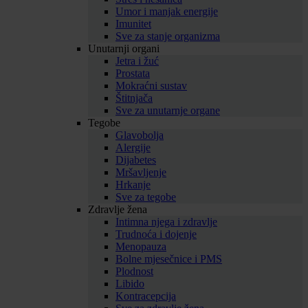
Umor i manjak energije
Imunitet
Sve za stanje organizma
Unutarnji organi
Jetra i žuć
Prostata
Mokraćni sustav
Štitnjača
Sve za unutarnje organe
Tegobe
Glavobolja
Alergije
Dijabetes
Mršavljenje
Hrkanje
Sve za tegobe
Zdravlje žena
Intimna njega i zdravlje
Trudnoća i dojenje
Menopauza
Bolne mjesečnice i PMS
Plodnost
Libido
Kontracepcija