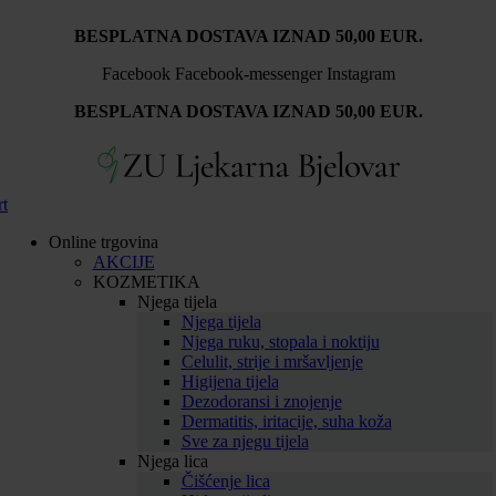
BESPLATNA DOSTAVA IZNAD 50,00 EUR.
Facebook
Facebook-messenger
Instagram
BESPLATNA DOSTAVA IZNAD 50,00 EUR.
rt
Online trgovina
AKCIJE
KOZMETIKA
Njega tijela
Njega tijela
Njega ruku, stopala i noktiju
Celulit, strije i mršavljenje
Higijena tijela
Dezodoransi i znojenje
Dermatitis, iritacije, suha koža
Sve za njegu tijela
Njega lica
Čišćenje lica