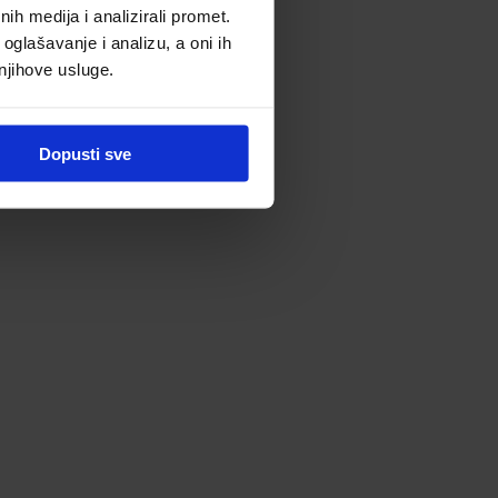
h medija i analizirali promet.
oglašavanje i analizu, a oni ih
 njihove usluge.
Dopusti sve