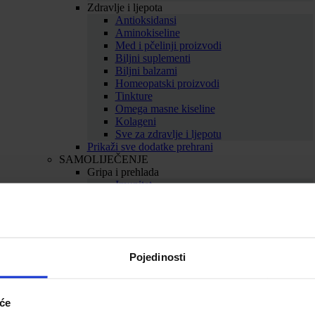
Zdravlje i ljepota
Antioksidansi
Aminokiseline
Med i pčelinji proizvodi
Biljni suplementi
Biljni balzami
Homeopatski proizvodi
Tinkture
Omega masne kiseline
Kolageni
Sve za zdravlje i ljepotu
Prikaži sve dodatke prehrani
SAMOLIJEČENJE
Gripa i prehlada
Imunitet
Bolno grlo i kašalj
Nos i dišni putevi
Uho
Sve za gripu i prehladu
Srce i krvne žile
Pojedinosti
Srce
Cirkulacija
Kolesterol
Proširene vene
iće
Hemeroidi