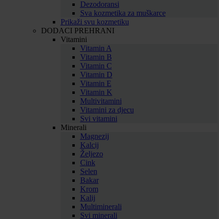
Dezodoransi
Sva kozmetika za muškarce
Prikaži svu kozmetiku
DODACI PREHRANI
Vitamini
Vitamin A
Vitamin B
Vitamin C
Vitamin D
Vitamin E
Vitamin K
Multivitamini
Vitamini za djecu
Svi vitamini
Minerali
Magnezij
Kalcij
Željezo
Cink
Selen
Bakar
Krom
Kalij
Multiminerali
Svi minerali