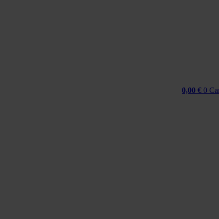
Idi
na
sadržaj
0,00
€
0
Ca