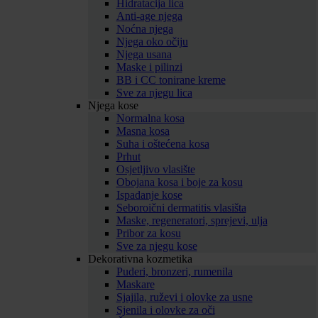
Hidratacija lica
Anti-age njega
Noćna njega
Njega oko očiju
Njega usana
Maske i pilinzi
BB i CC tonirane kreme
Sve za njegu lica
Njega kose
Normalna kosa
Masna kosa
Suha i oštećena kosa
Prhut
Osjetljivo vlasište
Obojana kosa i boje za kosu
Ispadanje kose
Seboroični dermatitis vlasišta
Maske, regeneratori, sprejevi, ulja
Pribor za kosu
Sve za njegu kose
Dekorativna kozmetika
Puderi, bronzeri, rumenila
Maskare
Sjajila, ruževi i olovke za usne
Sjenila i olovke za oči