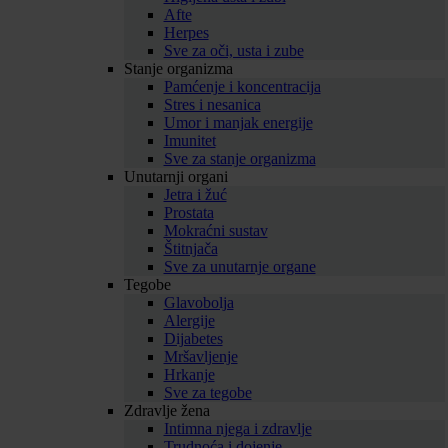
Afte
Herpes
Sve za oči, usta i zube
Stanje organizma
Pamćenje i koncentracija
Stres i nesanica
Umor i manjak energije
Imunitet
Sve za stanje organizma
Unutarnji organi
Jetra i žuć
Prostata
Mokraćni sustav
Štitnjača
Sve za unutarnje organe
Tegobe
Glavobolja
Alergije
Dijabetes
Mršavljenje
Hrkanje
Sve za tegobe
Zdravlje žena
Intimna njega i zdravlje
Trudnoća i dojenje