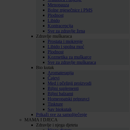
Menopauza
Bolne mjesečnice i PMS
Plodnost
Libido
Kontracepcija
Sve za zdravlje žena
Zdravlje muškaraca
Prostata i mokrenje
Libido i spolna moć
Plodnost
Kozmetika za muškarce
Sve za zdravlje muškaraca
Bio kutak
Aromaterapija
Čajevi
Med i pčelinji proizvodi
Biljni suplementi
Biljni balzami
Homeopatski pripravci
Tinkture
Sav biokutak
Prikaži sve za samoliječenje
MAMA I DJECA
Zdravlje i njega djeteta