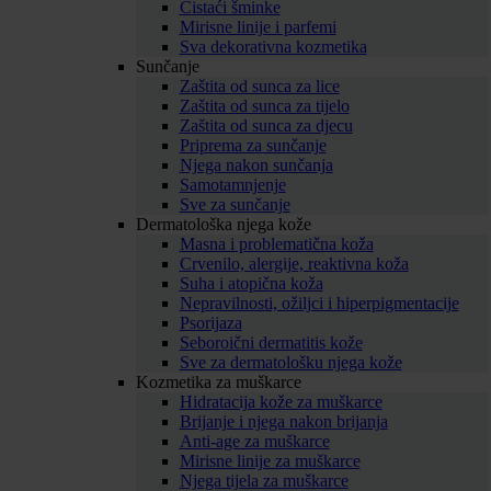
Čistaći šminke
Mirisne linije i parfemi
Sva dekorativna kozmetika
Sunčanje
Zaštita od sunca za lice
Zaštita od sunca za tijelo
Zaštita od sunca za djecu
Priprema za sunčanje
Njega nakon sunčanja
Samotamnjenje
Sve za sunčanje
Dermatološka njega kože
Masna i problematična koža
Crvenilo, alergije, reaktivna koža
Suha i atopična koža
Nepravilnosti, ožiljci i hiperpigmentacije
Psorijaza
Seboroični dermatitis kože
Sve za dermatološku njega kože
Kozmetika za muškarce
Hidratacija kože za muškarce
Brijanje i njega nakon brijanja
Anti-age za muškarce
Mirisne linije za muškarce
Njega tijela za muškarce