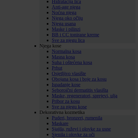
Hidratacija lica
Anti-age njega
Noćna njega
Njega oko očiju
Njega usana
Maske i pilinzi
BB i CC tonirane kreme
Sve za njegu lica
Njega kose
Normalna kosa
Masna kosa
Suha i oštećena kosa
Prhut
Osjetljivo vlasište
Obojana kosa i boje za kosu
Ispadanje kose
Seboroični dermatitis vlasišta
Maske, regeneratori, sprejevi, ulja
Pribor za kosu
Sve za njegu kose
Dekorativna kozmetika
Puderi, bronzeri, rumenila
Maskare
Sjajila, ruževi i olovke za usne
Sjenila i olovke za oči