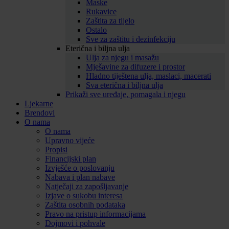
Maske
Rukavice
Zaštita za tijelo
Ostalo
Sve za zaštitu i dezinfekciju
Eterična i biljna ulja
Ulja za njegu i masažu
Mješavine za difuzere i prostor
Hladno tiještena ulja, maslaci, macerati
Sva eterična i biljna ulja
Prikaži sve uređaje, pomagala i njegu
Ljekarne
Brendovi
O nama
O nama
Upravno vijeće
Propisi
Financijski plan
Izvješće o poslovanju
Nabava i plan nabave
Natječaji za zapošljavanje
Izjave o sukobu interesa
Zaštita osobnih podataka
Pravo na pristup informacijama
Dojmovi i pohvale