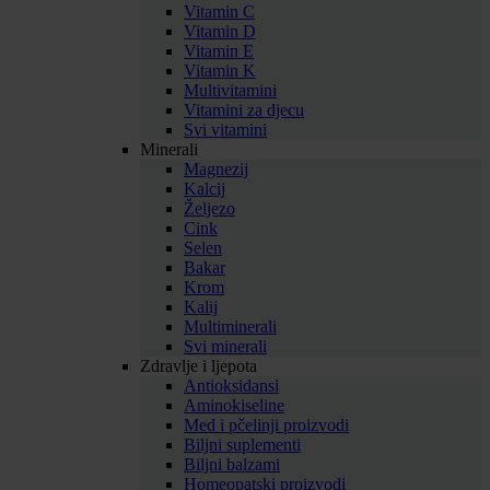
Vitamin C
Vitamin D
Vitamin E
Vitamin K
Multivitamini
Vitamini za djecu
Svi vitamini
Minerali
Magnezij
Kalcij
Željezo
Cink
Selen
Bakar
Krom
Kalij
Multiminerali
Svi minerali
Zdravlje i ljepota
Antioksidansi
Aminokiseline
Med i pčelinji proizvodi
Biljni suplementi
Biljni balzami
Homeopatski proizvodi