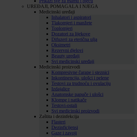
Prikaži sve za mamu i djecu
UREĐAJI, POMAGALA I NJEGA
Medicinski uređaji
Inhalatori i aspiratori
Tlakomjeri i manžete
Toplomjeri
Dozatori za lijekove
Difuzeri za eterična ulja
Oksimetri
Rezervni djelovi
Beauty uređaji
Svi medicinski uređaji
Medicinski proizvodi
Kompresivne čarape i steznici
Inkontinencija, ulošci i pelene
Testovi za trudnoću i ovulaciju
Izdajalice
Anatomske papuče i ulošci
Klompe i natikače
Testovi-ostali
Svi medicinski proizvodi
Zaštita i dezinfekcija
Flasteri
Dezinficijensi
Gaze i zavoji