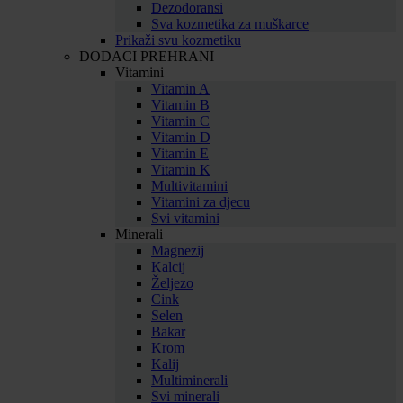
Dezodoransi
Sva kozmetika za muškarce
Prikaži svu kozmetiku
DODACI PREHRANI
Vitamini
Vitamin A
Vitamin B
Vitamin C
Vitamin D
Vitamin E
Vitamin K
Multivitamini
Vitamini za djecu
Svi vitamini
Minerali
Magnezij
Kalcij
Željezo
Cink
Selen
Bakar
Krom
Kalij
Multiminerali
Svi minerali