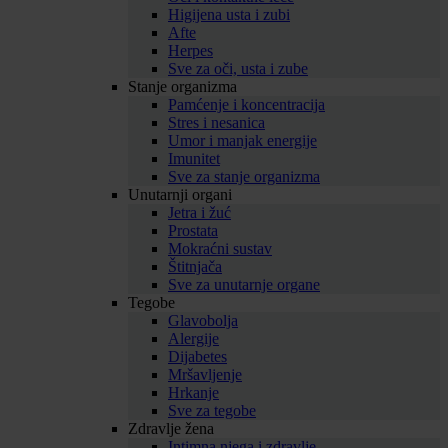
Higijena usta i zubi
Afte
Herpes
Sve za oči, usta i zube
Stanje organizma
Pamćenje i koncentracija
Stres i nesanica
Umor i manjak energije
Imunitet
Sve za stanje organizma
Unutarnji organi
Jetra i žuć
Prostata
Mokraćni sustav
Štitnjača
Sve za unutarnje organe
Tegobe
Glavobolja
Alergije
Dijabetes
Mršavljenje
Hrkanje
Sve za tegobe
Zdravlje žena
Intimna njega i zdravlje