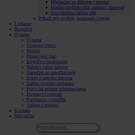
Mješavine za difuzere i prostor
Hladno tiještena ulja, maslaci, macerati
Sva eterična i biljna ulja
Prikaži sve uređaje, pomagala i njegu
Ljekarne
Brendovi
O nama
O nama
Upravno vijeće
Propisi
Financijski plan
Izvješće o poslovanju
Nabava i plan nabave
Natječaji za zapošljavanje
Izjave o sukobu interesa
Zaštita osobnih podataka
Pravo na pristup informacijama
Dojmovi i pohvale
Predstavke i pritužbe
Ankete i upitnici
Kontakt
Moj račun
Pretraživanje...