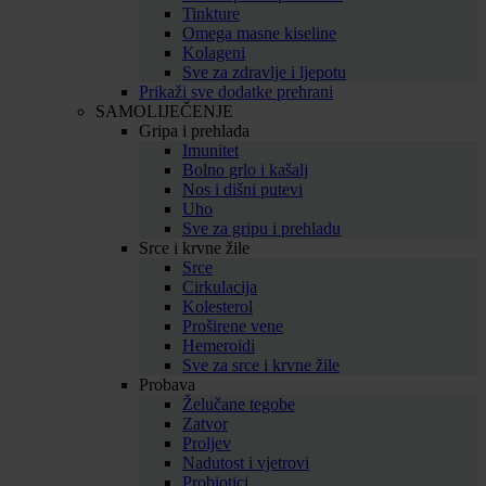
Tinkture
Omega masne kiseline
Kolageni
Sve za zdravlje i ljepotu
Prikaži sve dodatke prehrani
SAMOLIJEČENJE
Gripa i prehlada
Imunitet
Bolno grlo i kašalj
Nos i dišni putevi
Uho
Sve za gripu i prehladu
Srce i krvne žile
Srce
Cirkulacija
Kolesterol
Proširene vene
Hemeroidi
Sve za srce i krvne žile
Probava
Želučane tegobe
Zatvor
Proljev
Nadutost i vjetrovi
Probiotici