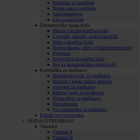
Priprema za sunčanje
Njega nakon sunčanja
Samotamnjenje
Sve za sunčanje
Dermatološka njega kože
Masna i problematična koža
Crvenilo, alergije, reaktivna koža
Suha i atopična koža
Nepravilnosti, ožiljci i hiperpigmentacije
Psorijaza
Seboroični dermatitis kože
Sve za dermatološku njega kože
Kozmetika za muškarce
Hidratacija kože za muškarce
Brijanje i njega nakon brijanja
Anti-age za muškarce
Mirisne linije za muškarce
Njega tijela za muškarce
Dezodoransi
Sva kozmetika za muškarce
Prikaži svu kozmetiku
DODACI PREHRANI
Vitamini
Vitamin A
Vitamin B