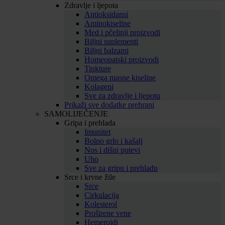
Zdravlje i ljepota
Antioksidansi
Aminokiseline
Med i pčelinji proizvodi
Biljni suplementi
Biljni balzami
Homeopatski proizvodi
Tinkture
Omega masne kiseline
Kolageni
Sve za zdravlje i ljepotu
Prikaži sve dodatke prehrani
SAMOLIJEČENJE
Gripa i prehlada
Imunitet
Bolno grlo i kašalj
Nos i dišni putevi
Uho
Sve za gripu i prehladu
Srce i krvne žile
Srce
Cirkulacija
Kolesterol
Proširene vene
Hemeroidi