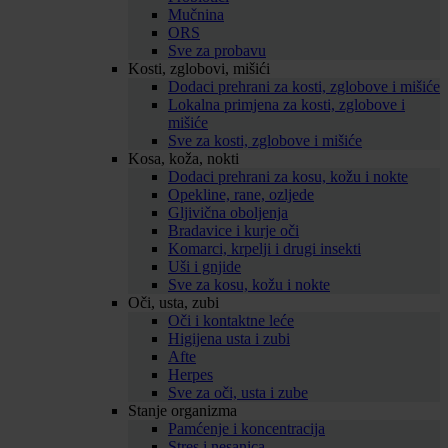
Mučnina
ORS
Sve za probavu
Kosti, zglobovi, mišići
Dodaci prehrani za kosti, zglobove i mišiće
Lokalna primjena za kosti, zglobove i
mišiće
Sve za kosti, zglobove i mišiće
Kosa, koža, nokti
Dodaci prehrani za kosu, kožu i nokte
Opekline, rane, ozljede
Gljivična oboljenja
Bradavice i kurje oči
Komarci, krpelji i drugi insekti
Uši i gnjide
Sve za kosu, kožu i nokte
Oči, usta, zubi
Oči i kontaktne leće
Higijena usta i zubi
Afte
Herpes
Sve za oči, usta i zube
Stanje organizma
Pamćenje i koncentracija
Stres i nesanica