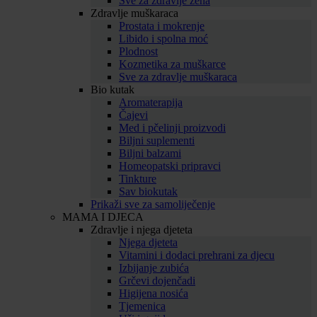
Sve za zdravlje žena
Zdravlje muškaraca
Prostata i mokrenje
Libido i spolna moć
Plodnost
Kozmetika za muškarce
Sve za zdravlje muškaraca
Bio kutak
Aromaterapija
Čajevi
Med i pčelinji proizvodi
Biljni suplementi
Biljni balzami
Homeopatski pripravci
Tinkture
Sav biokutak
Prikaži sve za samoliječenje
MAMA I DJECA
Zdravlje i njega djeteta
Njega djeteta
Vitamini i dodaci prehrani za djecu
Izbijanje zubića
Grčevi dojenčadi
Higijena nosića
Tjemenica