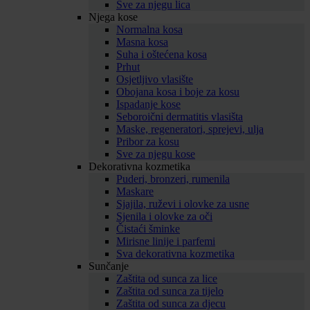
Sve za njegu lica
Njega kose
Normalna kosa
Masna kosa
Suha i oštećena kosa
Prhut
Osjetljivo vlasište
Obojana kosa i boje za kosu
Ispadanje kose
Seboroični dermatitis vlasišta
Maske, regeneratori, sprejevi, ulja
Pribor za kosu
Sve za njegu kose
Dekorativna kozmetika
Puderi, bronzeri, rumenila
Maskare
Sjajila, ruževi i olovke za usne
Sjenila i olovke za oči
Čistaći šminke
Mirisne linije i parfemi
Sva dekorativna kozmetika
Sunčanje
Zaštita od sunca za lice
Zaštita od sunca za tijelo
Zaštita od sunca za djecu