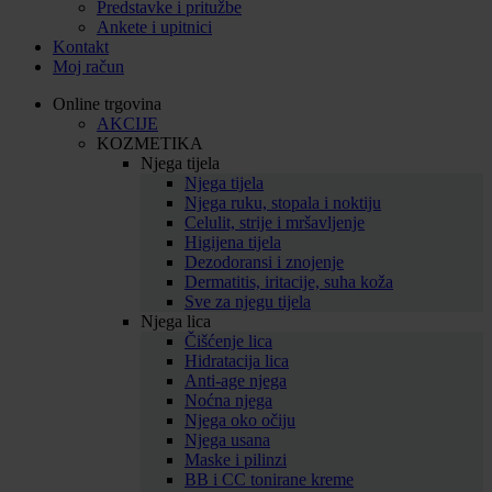
Predstavke i pritužbe
Ankete i upitnici
Kontakt
Moj račun
Online trgovina
AKCIJE
KOZMETIKA
Njega tijela
Njega tijela
Njega ruku, stopala i noktiju
Celulit, strije i mršavljenje
Higijena tijela
Dezodoransi i znojenje
Dermatitis, iritacije, suha koža
Sve za njegu tijela
Njega lica
Čišćenje lica
Hidratacija lica
Anti-age njega
Noćna njega
Njega oko očiju
Njega usana
Maske i pilinzi
BB i CC tonirane kreme