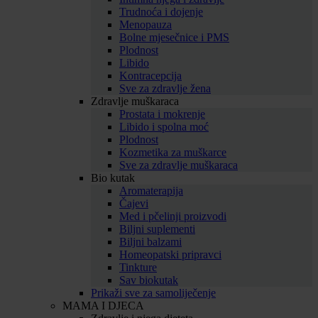
Trudnoća i dojenje
Menopauza
Bolne mjesečnice i PMS
Plodnost
Libido
Kontracepcija
Sve za zdravlje žena
Zdravlje muškaraca
Prostata i mokrenje
Libido i spolna moć
Plodnost
Kozmetika za muškarce
Sve za zdravlje muškaraca
Bio kutak
Aromaterapija
Čajevi
Med i pčelinji proizvodi
Biljni suplementi
Biljni balzami
Homeopatski pripravci
Tinkture
Sav biokutak
Prikaži sve za samoliječenje
MAMA I DJECA