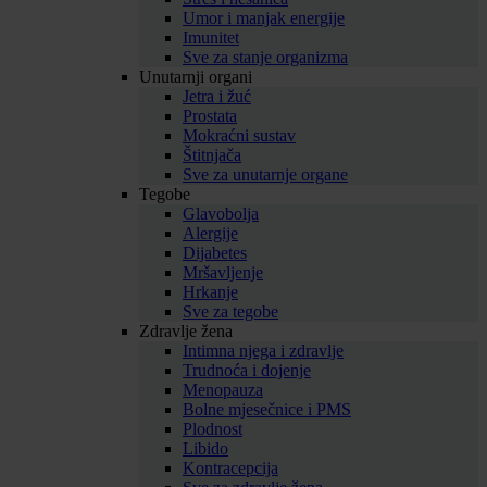
Umor i manjak energije
Imunitet
Sve za stanje organizma
Unutarnji organi
Jetra i žuć
Prostata
Mokraćni sustav
Štitnjača
Sve za unutarnje organe
Tegobe
Glavobolja
Alergije
Dijabetes
Mršavljenje
Hrkanje
Sve za tegobe
Zdravlje žena
Intimna njega i zdravlje
Trudnoća i dojenje
Menopauza
Bolne mjesečnice i PMS
Plodnost
Libido
Kontracepcija