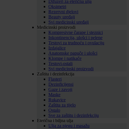
Difuzeri za eterična ulja
Oksimetri
Rezervni djelovi
Beauty uređaji
Svi medicinski uređaji
Medicinski proizvodi
Kompresivne čarape i steznici
Inkontinencija, ulošci i pelene
Testovi za trudnoću i ovulaciju
Izdajalice
Anatomske papuče i ulošci
Klompe i natikače
Testovi-ostali
Svi medicinski proizvodi
Zaštita i dezinfekcija
Flasteri
Dezinficijensi
Gaze i zavoji
Maske
Rukavice
Zaštita za tijelo
Ostalo
Sve za zaštitu i dezinfekciju
Eterična i biljna ulja
Ulja za njegu i masažu