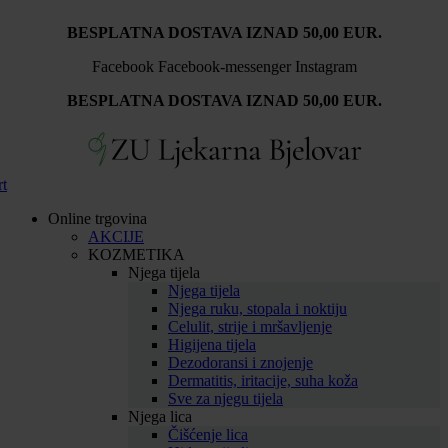
Idi
BESPLATNA DOSTAVA IZNAD 50,00 EUR.
na
sadržaj
Facebook
Facebook-messenger
Instagram
BESPLATNA DOSTAVA IZNAD 50,00 EUR.
rt
Online trgovina
AKCIJE
KOZMETIKA
Njega tijela
Njega tijela
Njega ruku, stopala i noktiju
Celulit, strije i mršavljenje
Higijena tijela
Dezodoransi i znojenje
Dermatitis, iritacije, suha koža
Sve za njegu tijela
Njega lica
Čišćenje lica