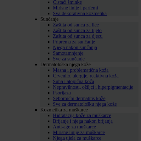
Čistaći šminke
Mirisne linije i parfemi
Sva dekorativna kozmetika
Sunčanje
Zaštita od sunca za lice
Zaštita od sunca za tijelo
Zaštita od sunca za djecu
Priprema za sunčanje
Njega nakon sunčanja
Samotamnjenje
Sve za sunčanje
Dermatološka njega kože
Masna i problematična koža
Crvenilo, alergije, reaktivna koža
Suha i atopična koža
Nepravilnosti, ožiljci i hiperpigmentacije
Psorijaza
Seboroični dermatitis kože
Sve za dermatološku njega kože
Kozmetika za muškarce
Hidratacija kože za muškarce
Brijanje i njega nakon brijanja
Anti-age za muškarce
Mirisne linije za muškarce
Njega tijela za muškarce