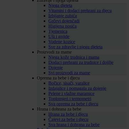
Zdravlje i njega djeteta
Njega djeteta
Vitamini i dodaci prehrani za djecu
Izbijanje zubića
Grčevi dojenčadi
Higijena nosića
Tjemenica
Uši i gnjide
Vodene kozice
Sve za zdravlje i njegu djeteta
Proizvodi za mame
Njega kože trudnica i mama
Dodaci prehrani za trudnice i dojilje
Dojenje
Svi proizvodi za mame
Oprema za bebe i djecu
Bočice, sisači, varalice
Izdajalice i pomagala za dojenje
Pelene i vlažne maramice
Toplomjeri i termometri
Sva oprema za bebe i djecu
Hrana i dohrana za bebe
Hrana za bebe i djecu
Čajevi za bebe i djecu
Sva hrana i dohrana za bebe