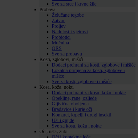
Sve za srce i krvne žile
Probava
Želučane tegobe
Zatvor
Proljev
Nadutost i vjetrovi
Probiotici
Mučnina
ORS
Sve za probavu
Kosti, zglobovi, mišići
Dodaci prehrani za kosti, zglobove i mišiće
Lokalna primjena za kosti, zglobove i
mišiće
Sve za kosti, zglobove i mišiće
Kosa, koža, nokti
Dodaci prehrani za kosu, kožu i nokte
Opekline, rane, ozljede
Gljivična oboljenja
Bradavice i kurje oči
Komarci, krpelji i drugi insekti
Uši i gnjide
Sve za kosu, kožu i nokte
Oči, usta, zubi
Oči i kontaktne leće