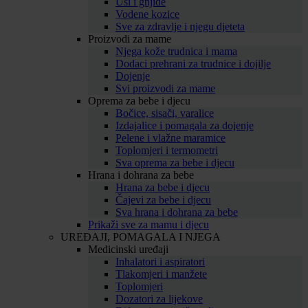
Uši i gnjide
Vodene kozice
Sve za zdravlje i njegu djeteta
Proizvodi za mame
Njega kože trudnica i mama
Dodaci prehrani za trudnice i dojilje
Dojenje
Svi proizvodi za mame
Oprema za bebe i djecu
Bočice, sisači, varalice
Izdajalice i pomagala za dojenje
Pelene i vlažne maramice
Toplomjeri i termometri
Sva oprema za bebe i djecu
Hrana i dohrana za bebe
Hrana za bebe i djecu
Čajevi za bebe i djecu
Sva hrana i dohrana za bebe
Prikaži sve za mamu i djecu
UREĐAJI, POMAGALA I NJEGA
Medicinski uređaji
Inhalatori i aspiratori
Tlakomjeri i manžete
Toplomjeri
Dozatori za lijekove