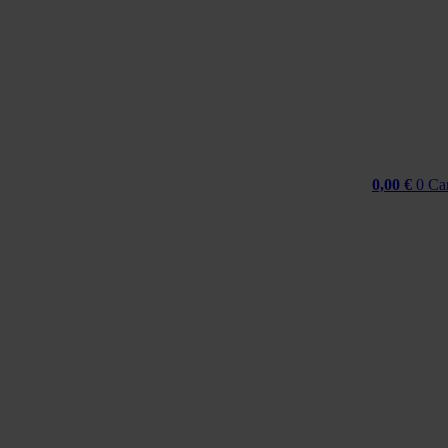
Idi
na
sadržaj
0,00
€
0
Ca