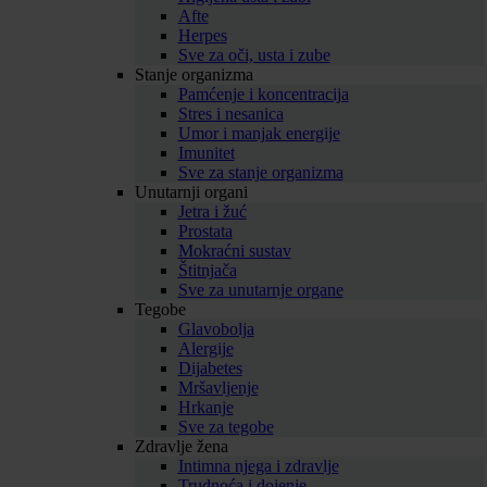
Afte
Herpes
Sve za oči, usta i zube
Stanje organizma
Pamćenje i koncentracija
Stres i nesanica
Umor i manjak energije
Imunitet
Sve za stanje organizma
Unutarnji organi
Jetra i žuć
Prostata
Mokraćni sustav
Štitnjača
Sve za unutarnje organe
Tegobe
Glavobolja
Alergije
Dijabetes
Mršavljenje
Hrkanje
Sve za tegobe
Zdravlje žena
Intimna njega i zdravlje
Trudnoća i dojenje