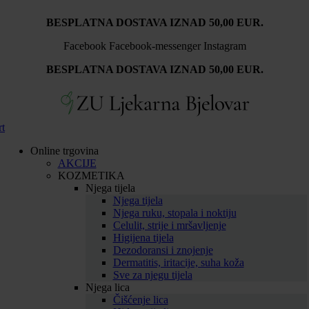
BESPLATNA DOSTAVA IZNAD 50,00 EUR.
Facebook
Facebook-messenger
Instagram
BESPLATNA DOSTAVA IZNAD 50,00 EUR.
rt
Online trgovina
AKCIJE
KOZMETIKA
Njega tijela
Njega tijela
Njega ruku, stopala i noktiju
Celulit, strije i mršavljenje
Higijena tijela
Dezodoransi i znojenje
Dermatitis, iritacije, suha koža
Sve za njegu tijela
Njega lica
Čišćenje lica