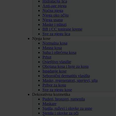
Hidratacija lica
Anti-age njega
Noćna njega
Njega oko očiju
Njega usana
Maske i pilinzi
BB i CC tonirane kreme
Sve za njegu lica
Njega kose
Normalna kosa
Masna kosa
Suha i oštećena kosa
Prhut
Osjetljivo vlasište
Obojana kosa i boje za kosu
Ispadanje kose
Seboroični dermatitis vlasišta
Maske, regeneratori, sprejevi, ulja
Pribor za kosu
Sve za njegu kose
Dekorativna kozmetika
Puderi, bronzeri, rumenila
Maskare
Sjajila, ruževi i olovke za usne
Sjenila i olovke za oči