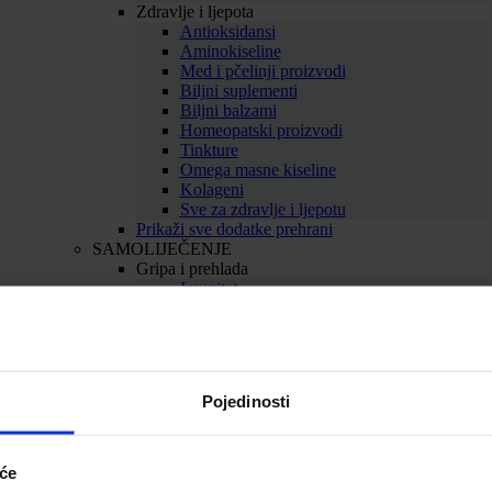
Zdravlje i ljepota
Antioksidansi
Aminokiseline
Med i pčelinji proizvodi
Biljni suplementi
Biljni balzami
Homeopatski proizvodi
Tinkture
Omega masne kiseline
Kolageni
Sve za zdravlje i ljepotu
Prikaži sve dodatke prehrani
SAMOLIJEČENJE
Gripa i prehlada
Imunitet
Bolno grlo i kašalj
Nos i dišni putevi
Uho
Sve za gripu i prehladu
Srce i krvne žile
Pojedinosti
Srce
Cirkulacija
Kolesterol
Proširene vene
iće
Hemeroidi