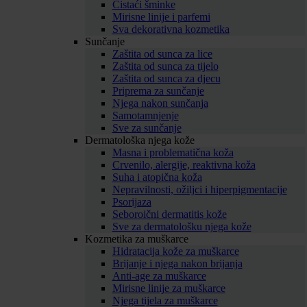
Čistaći šminke
Mirisne linije i parfemi
Sva dekorativna kozmetika
Sunčanje
Zaštita od sunca za lice
Zaštita od sunca za tijelo
Zaštita od sunca za djecu
Priprema za sunčanje
Njega nakon sunčanja
Samotamnjenje
Sve za sunčanje
Dermatološka njega kože
Masna i problematična koža
Crvenilo, alergije, reaktivna koža
Suha i atopična koža
Nepravilnosti, ožiljci i hiperpigmentacije
Psorijaza
Seboroični dermatitis kože
Sve za dermatološku njega kože
Kozmetika za muškarce
Hidratacija kože za muškarce
Brijanje i njega nakon brijanja
Anti-age za muškarce
Mirisne linije za muškarce
Njega tijela za muškarce