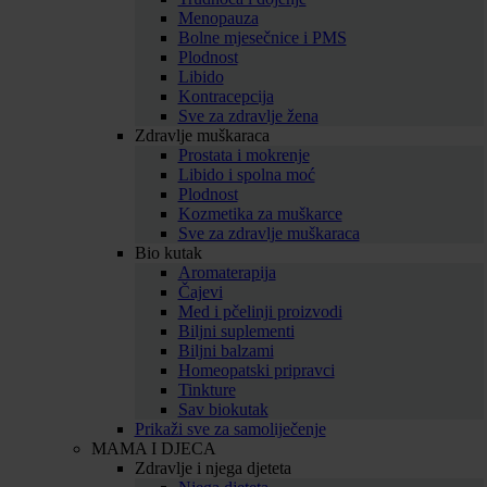
Menopauza
Bolne mjesečnice i PMS
Plodnost
Libido
Kontracepcija
Sve za zdravlje žena
Zdravlje muškaraca
Prostata i mokrenje
Libido i spolna moć
Plodnost
Kozmetika za muškarce
Sve za zdravlje muškaraca
Bio kutak
Aromaterapija
Čajevi
Med i pčelinji proizvodi
Biljni suplementi
Biljni balzami
Homeopatski pripravci
Tinkture
Sav biokutak
Prikaži sve za samoliječenje
MAMA I DJECA
Zdravlje i njega djeteta