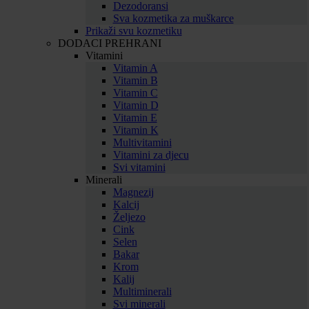
Dezodoransi
Sva kozmetika za muškarce
Prikaži svu kozmetiku
DODACI PREHRANI
Vitamini
Vitamin A
Vitamin B
Vitamin C
Vitamin D
Vitamin E
Vitamin K
Multivitamini
Vitamini za djecu
Svi vitamini
Minerali
Magnezij
Kalcij
Željezo
Cink
Selen
Bakar
Krom
Kalij
Multiminerali
Svi minerali