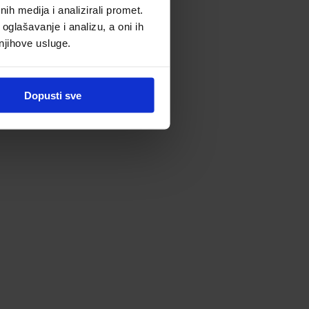
h medija i analizirali promet.
oglašavanje i analizu, a oni ih
 njihove usluge.
Dopusti sve