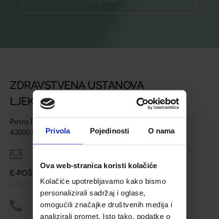
ZDRAVSTVENA USTANOVA
LJEKARNA BJELOVAR
Petra Preradovića 4
Privola
Pojedinosti
O nama
43000 Bjelovar
Ova web-stranica koristi kolačiće
E-POŠTA
Kolačiće upotrebljavamo kako bismo
prodaja@ljekarna-bjelovar.hr
personalizirali sadržaj i oglase,
omogućili značajke društvenih medija i
analizirali promet. Isto tako, podatke o