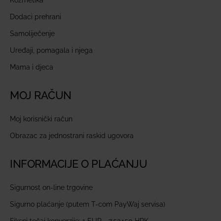
Dodaci prehrani
Samoliječenje
Uređaji, pomagala i njega
Mama i djeca
MOJ RAČUN
Moj korisnički račun
Obrazac za jednostrani raskid ugovora
INFORMACIJE O PLAĆANJU
Sigurnost on-line trgovine
Sigurno plaćanje (putem T-com PayWaj servisa)
Fiksni tečaj konverzije: 1 EUR = 7,53450 HRK