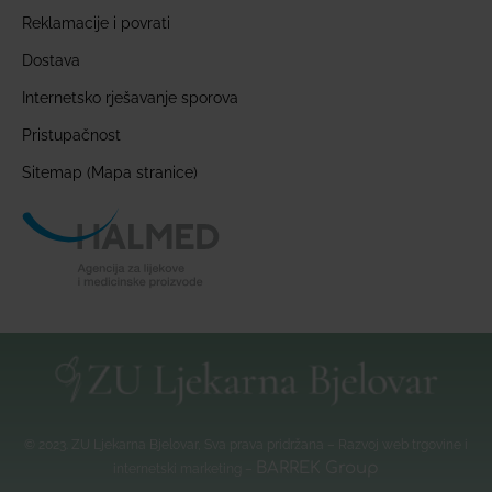
Reklamacije i povrati
Dostava
Internetsko rješavanje sporova
Pristupačnost
Sitemap (Mapa stranice)
© 2023. ZU Ljekarna Bjelovar, Sva prava pridržana – Razvoj web trgovine i
BARREK Group
internetski marketing –