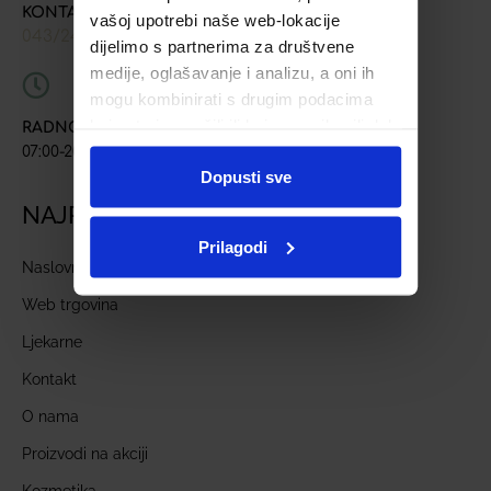
KONTAKT TELEFONI
vašoj upotrebi naše web-lokacije
043/241-907
091/618-9163
091/603-8577
,
,
dijelimo s partnerima za društvene
medije, oglašavanje i analizu, a oni ih
mogu kombinirati s drugim podacima
koje ste im pružili ili koje su prikupili dok
RADNO VRIJEME
ste upotrebljavali njihove usluge.
07:00-20:00
Dopusti sve
NAJPOSJEĆENIJE STRANICE
Prilagodi
Naslovnica
Web trgovina
Ljekarne
Kontakt
O nama
Proizvodi na akciji
Kozmetika