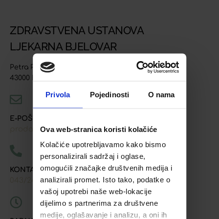
ZDRAVSTVENA USTANOVA
LJEKARNA BJELOVAR
Petra Preradovića 4
43000 Bjelovar
Privola
Pojedinosti
O nama
E-POŠTA
Ova web-stranica koristi kolačiće
prodaja@ljekarna-bjelovar.hr
Kolačiće upotrebljavamo kako bismo
personalizirali sadržaj i oglase,
omogućili značajke društvenih medija i
KONTAKT TELEFONI
analizirali promet. Isto tako, podatke o
043/241-907
091/618-9163
091/603-8577
,
,
vašoj upotrebi naše web-lokacije
dijelimo s partnerima za društvene
medije, oglašavanje i analizu, a oni ih