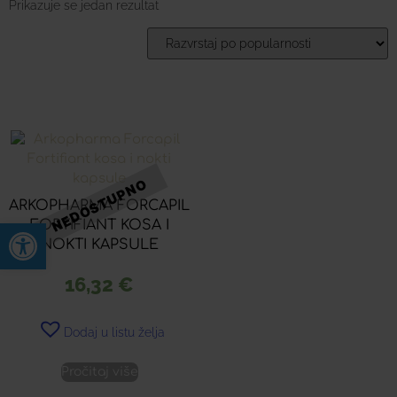
Prikazuje se jedan rezultat
ARKOPHARMA FORCAPIL
Open toolbar
FORTIFIANT KOSA I
NOKTI KAPSULE
16,32
€
Dodaj u listu želja
Pročitaj više