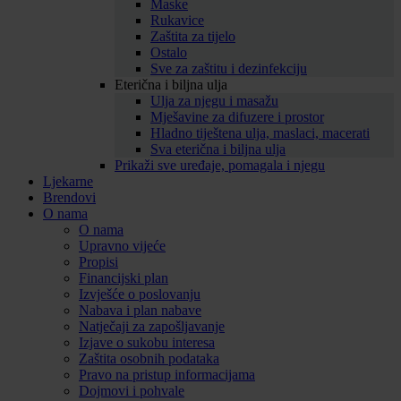
Maske
Rukavice
Zaštita za tijelo
Ostalo
Sve za zaštitu i dezinfekciju
Eterična i biljna ulja
Ulja za njegu i masažu
Mješavine za difuzere i prostor
Hladno tiještena ulja, maslaci, macerati
Sva eterična i biljna ulja
Prikaži sve uređaje, pomagala i njegu
Ljekarne
Brendovi
O nama
O nama
Upravno vijeće
Propisi
Financijski plan
Izvješće o poslovanju
Nabava i plan nabave
Natječaji za zapošljavanje
Izjave o sukobu interesa
Zaštita osobnih podataka
Pravo na pristup informacijama
Dojmovi i pohvale