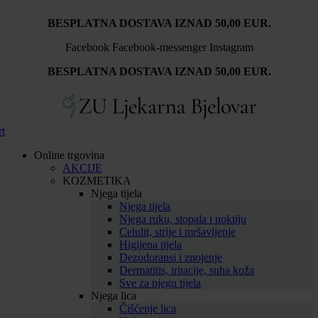
Idi
BESPLATNA DOSTAVA IZNAD 50,00 EUR.
na
sadržaj
Facebook
Facebook-messenger
Instagram
BESPLATNA DOSTAVA IZNAD 50,00 EUR.
rt
Online trgovina
AKCIJE
KOZMETIKA
Njega tijela
Njega tijela
Njega ruku, stopala i noktiju
Celulit, strije i mršavljenje
Higijena tijela
Dezodoransi i znojenje
Dermatitis, iritacije, suha koža
Sve za njegu tijela
Njega lica
Čišćenje lica