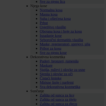
Sve za njegu lica
Njega kose
Normalna kosa
Masna kosa
Suha i oštećena kosa
Prhut
Osjetljivo vlasište
Obojana kosa i boje za kosu
Ispadanje kose
Seboroični dermatitis vlasišta
Maske, regeneratori, sprejevi, ulja
Pribor za kosu
Sve za njegu kose
Dekorativna kozmetika
Puderi, bronzeri, rumenila
Maskare
Sjajila, ruževi i olovke za usne
Sjenila i olovke za oči
Čistaći šminke
Mirisne linije i parfemi
Sva dekorativna kozmetika
Sunčanje
Zaštita od sunca za lice
Zaštita od sunca za tijelo
Zaštita od sunca za djecu