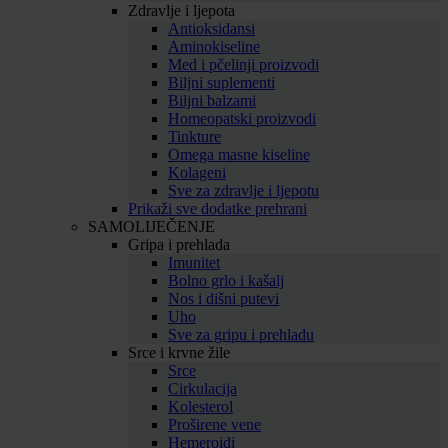
Zdravlje i ljepota
Antioksidansi
Aminokiseline
Med i pčelinji proizvodi
Biljni suplementi
Biljni balzami
Homeopatski proizvodi
Tinkture
Omega masne kiseline
Kolageni
Sve za zdravlje i ljepotu
Prikaži sve dodatke prehrani
SAMOLIJEČENJE
Gripa i prehlada
Imunitet
Bolno grlo i kašalj
Nos i dišni putevi
Uho
Sve za gripu i prehladu
Srce i krvne žile
Srce
Cirkulacija
Kolesterol
Proširene vene
Hemeroidi