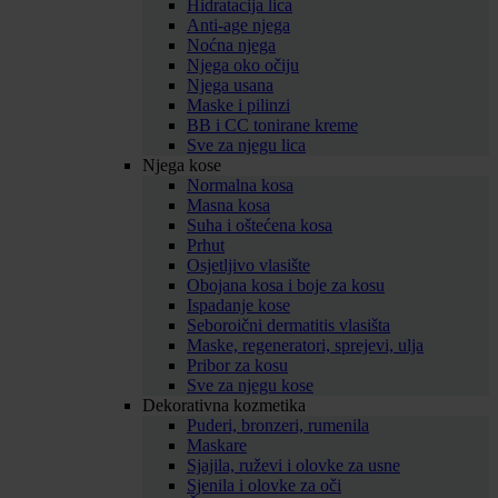
Hidratacija lica
Anti-age njega
Noćna njega
Njega oko očiju
Njega usana
Maske i pilinzi
BB i CC tonirane kreme
Sve za njegu lica
Njega kose
Normalna kosa
Masna kosa
Suha i oštećena kosa
Prhut
Osjetljivo vlasište
Obojana kosa i boje za kosu
Ispadanje kose
Seboroični dermatitis vlasišta
Maske, regeneratori, sprejevi, ulja
Pribor za kosu
Sve za njegu kose
Dekorativna kozmetika
Puderi, bronzeri, rumenila
Maskare
Sjajila, ruževi i olovke za usne
Sjenila i olovke za oči