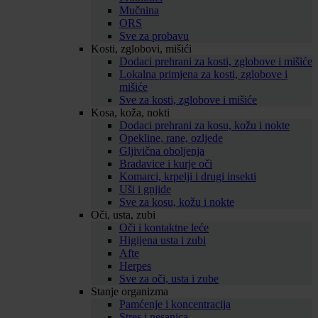
Mučnina
ORS
Sve za probavu
Kosti, zglobovi, mišići
Dodaci prehrani za kosti, zglobove i mišiće
Lokalna primjena za kosti, zglobove i
mišiće
Sve za kosti, zglobove i mišiće
Kosa, koža, nokti
Dodaci prehrani za kosu, kožu i nokte
Opekline, rane, ozljede
Gljivična oboljenja
Bradavice i kurje oči
Komarci, krpelji i drugi insekti
Uši i gnjide
Sve za kosu, kožu i nokte
Oči, usta, zubi
Oči i kontaktne leće
Higijena usta i zubi
Afte
Herpes
Sve za oči, usta i zube
Stanje organizma
Pamćenje i koncentracija
Stres i nesanica