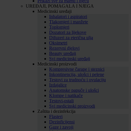
Prikaži sve za mamu i djecu
UREĐAJI, POMAGALA I NJEGA
Medicinski uređaji
Inhalatori i aspiratori
Tlakomjeri i manžete
Toplomjeri
Dozatori za lijekove
Difuzeri za eterična ulja
Oksimetri
Rezervni djelovi
Beauty uređaji
Svi medicinski uređaji
Medicinski proizvodi
Kompresivne čarape i steznici
Inkontinencija, ulošci i pelene
Testovi za trudnoću i ovulaciju
Izdajalice
Anatomske papuče i ulošci
Klompe i natikače
Testovi-ostali
Svi medicinski proizvodi
Zaštita i dezinfekcija
Flasteri
Dezinficijensi
Gaze i zavoji