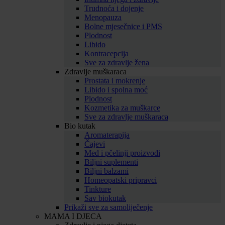
Trudnoća i dojenje
Menopauza
Bolne mjesečnice i PMS
Plodnost
Libido
Kontracepcija
Sve za zdravlje žena
Zdravlje muškaraca
Prostata i mokrenje
Libido i spolna moć
Plodnost
Kozmetika za muškarce
Sve za zdravlje muškaraca
Bio kutak
Aromaterapija
Čajevi
Med i pčelinji proizvodi
Biljni suplementi
Biljni balzami
Homeopatski pripravci
Tinkture
Sav biokutak
Prikaži sve za samoliječenje
MAMA I DJECA