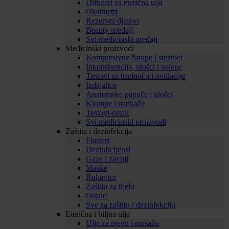
Difuzeri za eterična ulja
Oksimetri
Rezervni djelovi
Beauty uređaji
Svi medicinski uređaji
Medicinski proizvodi
Kompresivne čarape i steznici
Inkontinencija, ulošci i pelene
Testovi za trudnoću i ovulaciju
Izdajalice
Anatomske papuče i ulošci
Klompe i natikače
Testovi-ostali
Svi medicinski proizvodi
Zaštita i dezinfekcija
Flasteri
Dezinficijensi
Gaze i zavoji
Maske
Rukavice
Zaštita za tijelo
Ostalo
Sve za zaštitu i dezinfekciju
Eterična i biljna ulja
Ulja za njegu i masažu