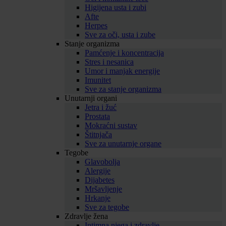
Higijena usta i zubi
Afte
Herpes
Sve za oči, usta i zube
Stanje organizma
Pamćenje i koncentracija
Stres i nesanica
Umor i manjak energije
Imunitet
Sve za stanje organizma
Unutarnji organi
Jetra i žuć
Prostata
Mokraćni sustav
Štitnjača
Sve za unutarnje organe
Tegobe
Glavobolja
Alergije
Dijabetes
Mršavljenje
Hrkanje
Sve za tegobe
Zdravlje žena
Intimna njega i zdravlje