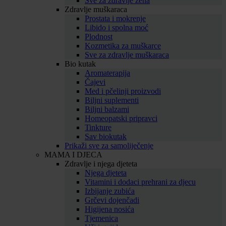
Sve za zdravlje žena
Zdravlje muškaraca
Prostata i mokrenje
Libido i spolna moć
Plodnost
Kozmetika za muškarce
Sve za zdravlje muškaraca
Bio kutak
Aromaterapija
Čajevi
Med i pčelinji proizvodi
Biljni suplementi
Biljni balzami
Homeopatski pripravci
Tinkture
Sav biokutak
Prikaži sve za samoliječenje
MAMA I DJECA
Zdravlje i njega djeteta
Njega djeteta
Vitamini i dodaci prehrani za djecu
Izbijanje zubića
Grčevi dojenčadi
Higijena nosića
Tjemenica