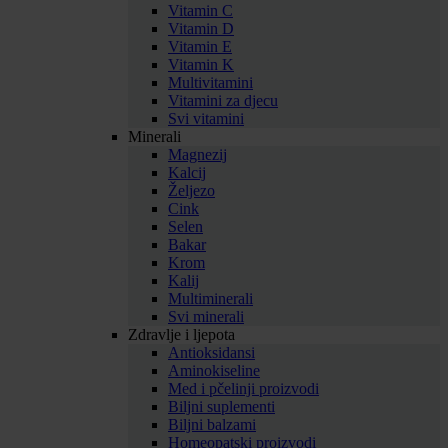
Vitamin C
Vitamin D
Vitamin E
Vitamin K
Multivitamini
Vitamini za djecu
Svi vitamini
Minerali
Magnezij
Kalcij
Željezo
Cink
Selen
Bakar
Krom
Kalij
Multiminerali
Svi minerali
Zdravlje i ljepota
Antioksidansi
Aminokiseline
Med i pčelinji proizvodi
Biljni suplementi
Biljni balzami
Homeopatski proizvodi