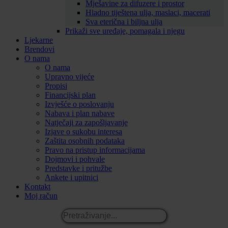
Mješavine za difuzere i prostor
Hladno tiještena ulja, maslaci, macerati
Sva eterična i biljna ulja
Prikaži sve uređaje, pomagala i njegu
Ljekarne
Brendovi
O nama
O nama
Upravno vijeće
Propisi
Financijski plan
Izvješće o poslovanju
Nabava i plan nabave
Natječaji za zapošljavanje
Izjave o sukobu interesa
Zaštita osobnih podataka
Pravo na pristup informacijama
Dojmovi i pohvale
Predstavke i pritužbe
Ankete i upitnici
Kontakt
Moj račun
Pretraživanje...