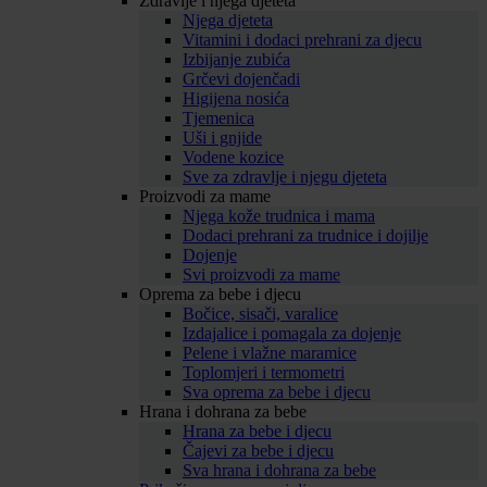
Zdravlje i njega djeteta
Njega djeteta
Vitamini i dodaci prehrani za djecu
Izbijanje zubića
Grčevi dojenčadi
Higijena nosića
Tjemenica
Uši i gnjide
Vodene kozice
Sve za zdravlje i njegu djeteta
Proizvodi za mame
Njega kože trudnica i mama
Dodaci prehrani za trudnice i dojilje
Dojenje
Svi proizvodi za mame
Oprema za bebe i djecu
Bočice, sisači, varalice
Izdajalice i pomagala za dojenje
Pelene i vlažne maramice
Toplomjeri i termometri
Sva oprema za bebe i djecu
Hrana i dohrana za bebe
Hrana za bebe i djecu
Čajevi za bebe i djecu
Sva hrana i dohrana za bebe