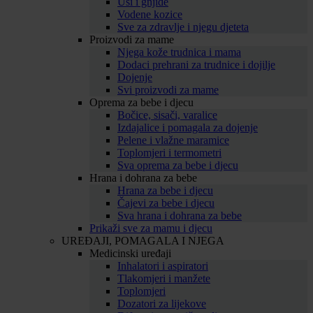
Uši i gnjide
Vodene kozice
Sve za zdravlje i njegu djeteta
Proizvodi za mame
Njega kože trudnica i mama
Dodaci prehrani za trudnice i dojilje
Dojenje
Svi proizvodi za mame
Oprema za bebe i djecu
Bočice, sisači, varalice
Izdajalice i pomagala za dojenje
Pelene i vlažne maramice
Toplomjeri i termometri
Sva oprema za bebe i djecu
Hrana i dohrana za bebe
Hrana za bebe i djecu
Čajevi za bebe i djecu
Sva hrana i dohrana za bebe
Prikaži sve za mamu i djecu
UREĐAJI, POMAGALA I NJEGA
Medicinski uređaji
Inhalatori i aspiratori
Tlakomjeri i manžete
Toplomjeri
Dozatori za lijekove