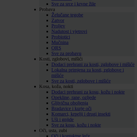
Sve za srce i krvne žile
Probava
Želučane tegobe
Zatvor
Proljev
Nadutost i vjetrovi
Probiotici
Mučnina
ORS
Sve za probavu
Kosti, zglobovi, mišići
Dodaci prehrani za kosti, zglobove i mišiće
Lokalna primjena za kosti, zglobove i
mišiće
Sve za kosti, zglobove i mišiće
Kosa, koža, nokti
Dodaci prehrani za kosu, kožu i nokte
Opekline, rane, ozljede
Gljivična oboljenja
Bradavice i kurje oči
Komarci, krpelji i drugi insekti
Uši i gnjide
Sve za kosu, kožu i nokte
Oči, usta, zubi
Oči i kontaktne leće