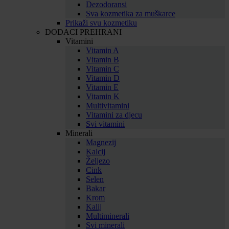
Dezodoransi
Sva kozmetika za muškarce
Prikaži svu kozmetiku
DODACI PREHRANI
Vitamini
Vitamin A
Vitamin B
Vitamin C
Vitamin D
Vitamin E
Vitamin K
Multivitamini
Vitamini za djecu
Svi vitamini
Minerali
Magnezij
Kalcij
Željezo
Cink
Selen
Bakar
Krom
Kalij
Multiminerali
Svi minerali