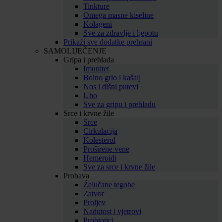
Tinkture
Omega masne kiseline
Kolageni
Sve za zdravlje i ljepotu
Prikaži sve dodatke prehrani
SAMOLIJEČENJE
Gripa i prehlada
Imunitet
Bolno grlo i kašalj
Nos i dišni putevi
Uho
Sve za gripu i prehladu
Srce i krvne žile
Srce
Cirkulacija
Kolesterol
Proširene vene
Hemeroidi
Sve za srce i krvne žile
Probava
Želučane tegobe
Zatvor
Proljev
Nadutost i vjetrovi
Probiotici