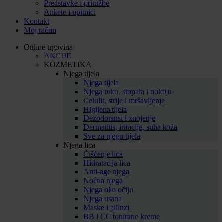
Predstavke i pritužbe
Ankete i upitnici
Kontakt
Moj račun
Online trgovina
AKCIJE
KOZMETIKA
Njega tijela
Njega tijela
Njega ruku, stopala i noktiju
Celulit, strije i mršavljenje
Higijena tijela
Dezodoransi i znojenje
Dermatitis, iritacije, suha koža
Sve za njegu tijela
Njega lica
Čišćenje lica
Hidratacija lica
Anti-age njega
Noćna njega
Njega oko očiju
Njega usana
Maske i pilinzi
BB i CC tonirane kreme