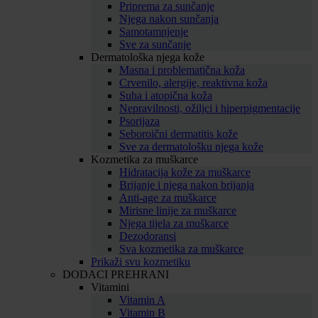
Priprema za sunčanje
Njega nakon sunčanja
Samotamnjenje
Sve za sunčanje
Dermatološka njega kože
Masna i problematična koža
Crvenilo, alergije, reaktivna koža
Suha i atopična koža
Nepravilnosti, ožiljci i hiperpigmentacije
Psorijaza
Seboroični dermatitis kože
Sve za dermatološku njega kože
Kozmetika za muškarce
Hidratacija kože za muškarce
Brijanje i njega nakon brijanja
Anti-age za muškarce
Mirisne linije za muškarce
Njega tijela za muškarce
Dezodoransi
Sva kozmetika za muškarce
Prikaži svu kozmetiku
DODACI PREHRANI
Vitamini
Vitamin A
Vitamin B