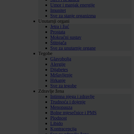
Umor i manjak energije
Imunitet
Sve za stanje organizma
Unutarnji organi
Jetra i žuć
Prostata
Mokraćni sustav
Štitnjača
Sve za unutarnje organe
Tegobe
Glavobolja
Alergije
Dijabetes
Mršavljenje
Hrkanje
Sve za tegobe
Zdravlje žena
Intimna njega i zdravlje
Trudnoća i dojenje
Menopauza
Bolne mjesečnice i PMS
Plodnost
Libido
Kontracepcija