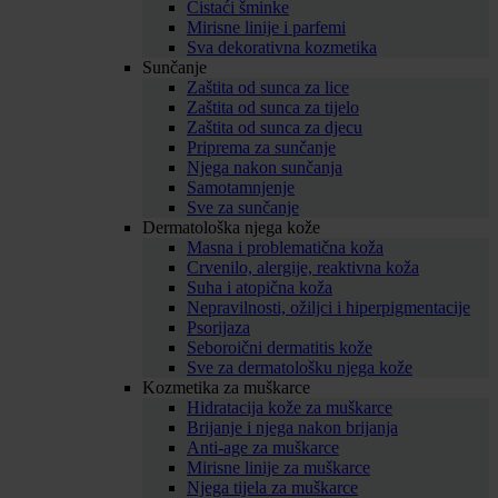
Čistaći šminke
Mirisne linije i parfemi
Sva dekorativna kozmetika
Sunčanje
Zaštita od sunca za lice
Zaštita od sunca za tijelo
Zaštita od sunca za djecu
Priprema za sunčanje
Njega nakon sunčanja
Samotamnjenje
Sve za sunčanje
Dermatološka njega kože
Masna i problematična koža
Crvenilo, alergije, reaktivna koža
Suha i atopična koža
Nepravilnosti, ožiljci i hiperpigmentacije
Psorijaza
Seboroični dermatitis kože
Sve za dermatološku njega kože
Kozmetika za muškarce
Hidratacija kože za muškarce
Brijanje i njega nakon brijanja
Anti-age za muškarce
Mirisne linije za muškarce
Njega tijela za muškarce