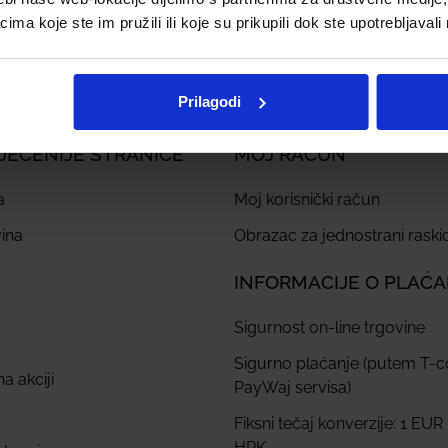
osti
a koje ste im pružili ili koje su prikupili dok ste upotrebljavali
Prilagodi
JEĆENIJE STRANICE
MOJ RAČUN
a
Moj korisnički račun
ina
Obrazac za jednostrani rask
INFORMACIJE O PLAĆ
Sigurnost on-line trgovine
Sigurno plaćanje (putem T-
a akciji
PayWaj servisa)
Fiksni tečaj konverzije: 1 EUR
HRK