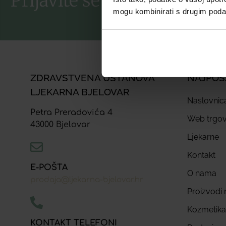
Prijavite se na listu za nov
mogu kombinirati s drugim podacim
ZDRAVSTVENA USTANOVA
NAJPOS
LJEKARNA BJELOVAR
Naslovnic
Petra Preradovića 4
Web trgov
43000 Bjelovar
Ljekarne
Kontakt
E-POŠTA
O nama
prodaja@ljekarna-bjelovar.hr
Proizvodi n
Kozmetika
KONTAKT TELEFONI