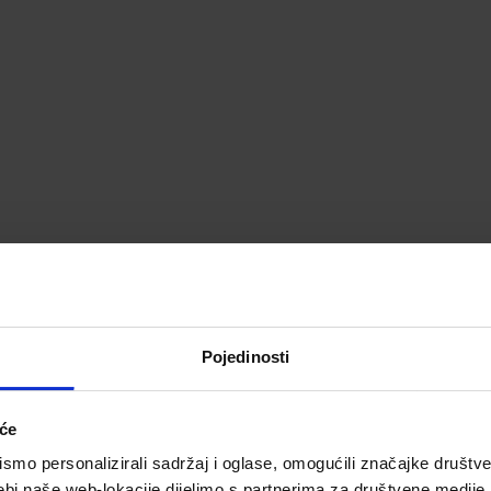
Pojedinosti
ije
iće
mo personalizirali sadržaj i oglase, omogućili značajke društveni
ebi naše web-lokacije dijelimo s partnerima za društvene medije, 