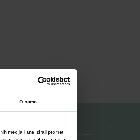
O nama
h medija i analizirali promet.
Prijava ⟶
oglašavanje i analizu, a oni ih