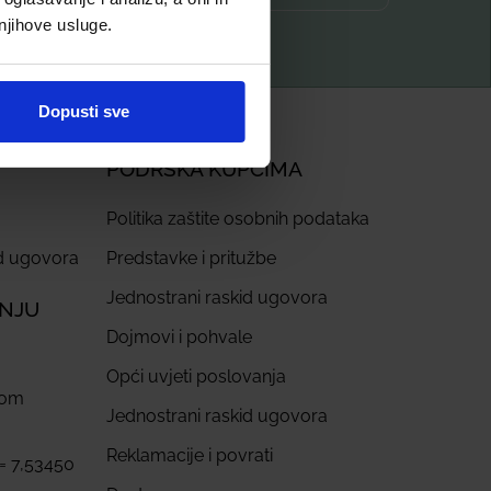
 njihove usluge.
Dopusti sve
PODRŠKA KUPCIMA
Politika zaštite osobnih podataka
id ugovora
Predstavke i pritužbe
Jednostrani raskid ugovora
ANJU
Dojmovi i pohvale
Opći uvjeti poslovanja
com
Jednostrani raskid ugovora
Reklamacije i povrati
 = 7,53450