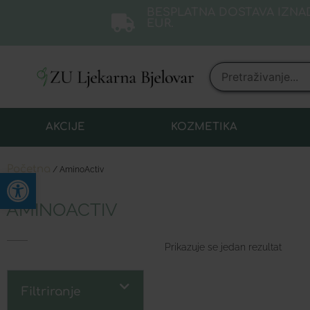
BESPLATNA DOSTAVA IZNAD
EUR.
AKCIJE
KOZMETIKA
Početna
/ AminoActiv
Open toolbar
AMINOACTIV
Prikazuje se jedan rezultat
Filtriranje