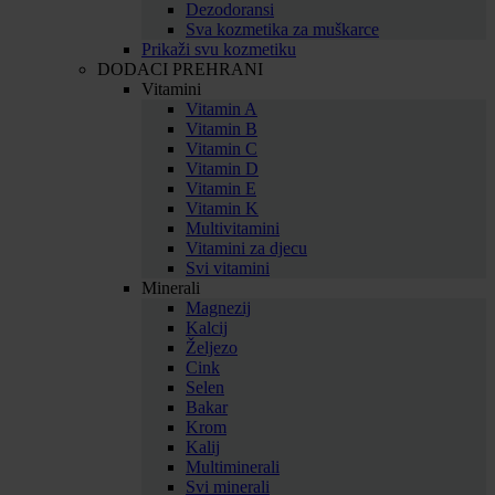
Dezodoransi
Sva kozmetika za muškarce
Prikaži svu kozmetiku
DODACI PREHRANI
Vitamini
Vitamin A
Vitamin B
Vitamin C
Vitamin D
Vitamin E
Vitamin K
Multivitamini
Vitamini za djecu
Svi vitamini
Minerali
Magnezij
Kalcij
Željezo
Cink
Selen
Bakar
Krom
Kalij
Multiminerali
Svi minerali