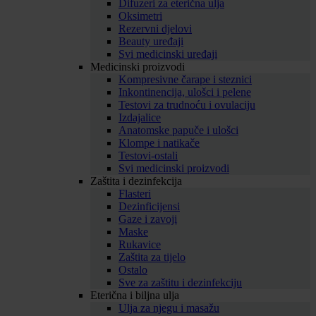
Difuzeri za eterična ulja
Oksimetri
Rezervni djelovi
Beauty uređaji
Svi medicinski uređaji
Medicinski proizvodi
Kompresivne čarape i steznici
Inkontinencija, ulošci i pelene
Testovi za trudnoću i ovulaciju
Izdajalice
Anatomske papuče i ulošci
Klompe i natikače
Testovi-ostali
Svi medicinski proizvodi
Zaštita i dezinfekcija
Flasteri
Dezinficijensi
Gaze i zavoji
Maske
Rukavice
Zaštita za tijelo
Ostalo
Sve za zaštitu i dezinfekciju
Eterična i biljna ulja
Ulja za njegu i masažu