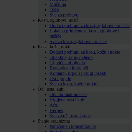
Mučnina
ORS
Sve za probavu
Kosti, zglobovi, mišići
Dodaci prehrani za kosti, zglobove i mišiće
Lokalna primjena za kosti, zglobove i
mišiće
Sve za kosti, zglobove i mišiće
Kosa, koža, nokti
Dodaci prehrani za kosu, kožu i nokte
Opekline, rane, ozljede
Gljivična oboljenja
Bradavice i kurje oči
Komarci, krpelji i drugi insekti
Uši i gnjide
Sve za kosu, kožu i nokte
Oči, usta, zubi
Oči i kontaktne leće
Higijena usta i zubi
Afte
Herpes
Sve za oči, usta i zube
Stanje organizma
Pamćenje i koncentracija
Stres i nesanica