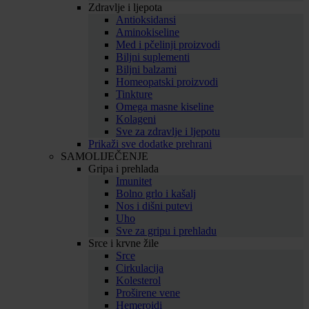
Zdravlje i ljepota
Antioksidansi
Aminokiseline
Med i pčelinji proizvodi
Biljni suplementi
Biljni balzami
Homeopatski proizvodi
Tinkture
Omega masne kiseline
Kolageni
Sve za zdravlje i ljepotu
Prikaži sve dodatke prehrani
SAMOLIJEČENJE
Gripa i prehlada
Imunitet
Bolno grlo i kašalj
Nos i dišni putevi
Uho
Sve za gripu i prehladu
Srce i krvne žile
Srce
Cirkulacija
Kolesterol
Proširene vene
Hemeroidi