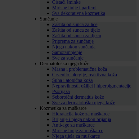
Čistaći šminke
Mirisne linije i parfemi
Sva dekorativna kozmetika
Sunčanje
Zaštita od sunca za lice
Zaštita od sunca za tijelo
Zaštita od sunca za djecu
Priprema za sunčanje
Njega nakon sunčanja
Samotamnjenje
Sve za sunčanje
Dermatološka njega kože
Masna i problematična koža
Crvenilo, alergije, reaktivna koža
Suha i atopična koža
Nepravilnosti, ožiljci i hiperpigmentacije
Psorijaza
Seboroični dermatitis kože
Sve za dermatološku njega kože
Kozmetika za muškarce
Hidratacija kože za muškarce
Brijanje i njega nakon brijanja
Anti-age za muškarce
Mirisne linije za muškarce
Njega tijela za muškarce