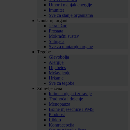
Umor i manjak energije
Imunitet
Sve za stanje organizma
Unutarnji organi
Jetra i žuć
Prostata
Mokraćni sustav
Štitnjača
Sve za unutarnje organe
Tegobe
Glavobolja
Alergije
Dijabetes
Mršavljenje
Hrkanje
Sve za tegobe
Zdravlje žena
Intimna njega i zdravlje
Trudnoća i dojenje
Menopauza
Bolne mjesečnice i PMS
Plodnost
Libido
Kontracepcija