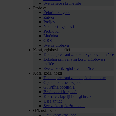
Sve za srce i krvne žile
Probava
Želučane tegobe
Zatvor
Proljev
Nadutost i vjetrovi
Probiotici
Mučnina
ORS
Sve za probavu
Kosti, zglobovi, mišići
Dodaci prehrani za kosti, zglobove i mišiće
Lokalna primjena za kosti, zglobove i
mišiće
Sve za kosti, zglobove i mišiće
Kosa, koža, nokti
Dodaci prehrani za kosu, kožu i nokte
Opekline, rane, ozljede
Gljivična oboljenja
Bradavice i kurje oči
Komarci, krpelji i drugi insekti
Uši i gnjide
Sve za kosu, kožu i nokte
Oči, usta, zubi
Oči i kontaktne leće