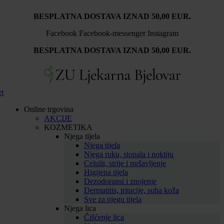
Idi
BESPLATNA DOSTAVA IZNAD 50,00 EUR.
na
sadržaj
Facebook
Facebook-messenger
Instagram
BESPLATNA DOSTAVA IZNAD 50,00 EUR.
rt
Online trgovina
AKCIJE
KOZMETIKA
Njega tijela
Njega tijela
Njega ruku, stopala i noktiju
Celulit, strije i mršavljenje
Higijena tijela
Dezodoransi i znojenje
Dermatitis, iritacije, suha koža
Sve za njegu tijela
Njega lica
Čišćenje lica