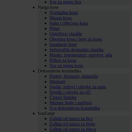
Sve za njegu lica
Njega kose
Normalna kosa
Masna kosa
Suha i oštećena kosa
Prhut
Osjetljivo vlasište
Obojana kosa i boje za kosu
Ispadanje kose
Seboroični dermatitis vlasišta
Maske, regeneratori, sprejevi, ulja
Pribor za kosu
Sve za njegu kose
Dekorativna kozmetika
Puderi, bronzeri, rumenila
Maskare
Sjajila, ruževi i olovke za usne
Sjenila i olovke za oči
Čistaći šminke
Mirisne linije i parfemi
Sva dekorativna kozmetika
Sunčanje
Zaštita od sunca za lice
Zaštita od sunca za tijelo
Zaštita od sunca za djecu