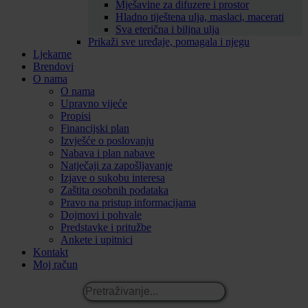
Mješavine za difuzere i prostor
Hladno tiještena ulja, maslaci, macerati
Sva eterična i biljna ulja
Prikaži sve uređaje, pomagala i njegu
Ljekarne
Brendovi
O nama
O nama
Upravno vijeće
Propisi
Financijski plan
Izvješće o poslovanju
Nabava i plan nabave
Natječaji za zapošljavanje
Izjave o sukobu interesa
Zaštita osobnih podataka
Pravo na pristup informacijama
Dojmovi i pohvale
Predstavke i pritužbe
Ankete i upitnici
Kontakt
Moj račun
Pretraživanje...