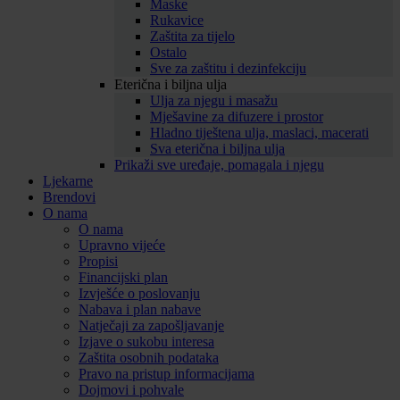
Maske
Rukavice
Zaštita za tijelo
Ostalo
Sve za zaštitu i dezinfekciju
Eterična i biljna ulja
Ulja za njegu i masažu
Mješavine za difuzere i prostor
Hladno tiještena ulja, maslaci, macerati
Sva eterična i biljna ulja
Prikaži sve uređaje, pomagala i njegu
Ljekarne
Brendovi
O nama
O nama
Upravno vijeće
Propisi
Financijski plan
Izvješće o poslovanju
Nabava i plan nabave
Natječaji za zapošljavanje
Izjave o sukobu interesa
Zaštita osobnih podataka
Pravo na pristup informacijama
Dojmovi i pohvale