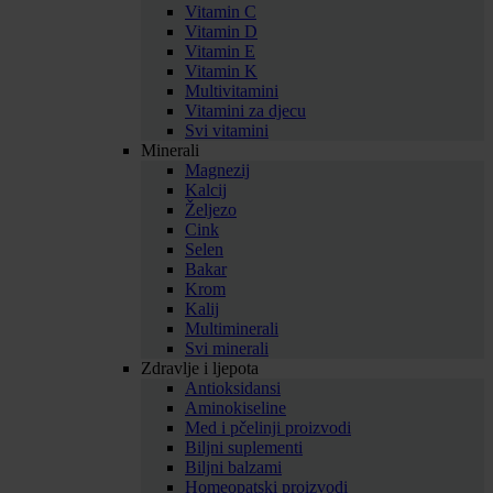
Vitamin C
Vitamin D
Vitamin E
Vitamin K
Multivitamini
Vitamini za djecu
Svi vitamini
Minerali
Magnezij
Kalcij
Željezo
Cink
Selen
Bakar
Krom
Kalij
Multiminerali
Svi minerali
Zdravlje i ljepota
Antioksidansi
Aminokiseline
Med i pčelinji proizvodi
Biljni suplementi
Biljni balzami
Homeopatski proizvodi