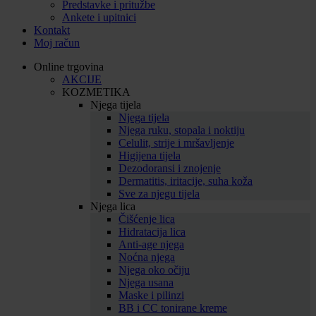
Predstavke i pritužbe
Ankete i upitnici
Kontakt
Moj račun
Online trgovina
AKCIJE
KOZMETIKA
Njega tijela
Njega tijela
Njega ruku, stopala i noktiju
Celulit, strije i mršavljenje
Higijena tijela
Dezodoransi i znojenje
Dermatitis, iritacije, suha koža
Sve za njegu tijela
Njega lica
Čišćenje lica
Hidratacija lica
Anti-age njega
Noćna njega
Njega oko očiju
Njega usana
Maske i pilinzi
BB i CC tonirane kreme