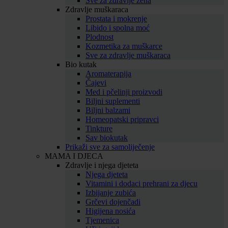
Sve za zdravlje žena
Zdravlje muškaraca
Prostata i mokrenje
Libido i spolna moć
Plodnost
Kozmetika za muškarce
Sve za zdravlje muškaraca
Bio kutak
Aromaterapija
Čajevi
Med i pčelinji proizvodi
Biljni suplementi
Biljni balzami
Homeopatski pripravci
Tinkture
Sav biokutak
Prikaži sve za samoliječenje
MAMA I DJECA
Zdravlje i njega djeteta
Njega djeteta
Vitamini i dodaci prehrani za djecu
Izbijanje zubića
Grčevi dojenčadi
Higijena nosića
Tjemenica