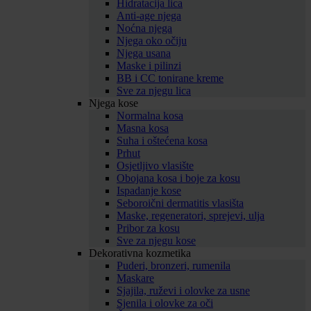
Hidratacija lica
Anti-age njega
Noćna njega
Njega oko očiju
Njega usana
Maske i pilinzi
BB i CC tonirane kreme
Sve za njegu lica
Njega kose
Normalna kosa
Masna kosa
Suha i oštećena kosa
Prhut
Osjetljivo vlasište
Obojana kosa i boje za kosu
Ispadanje kose
Seboroični dermatitis vlasišta
Maske, regeneratori, sprejevi, ulja
Pribor za kosu
Sve za njegu kose
Dekorativna kozmetika
Puderi, bronzeri, rumenila
Maskare
Sjajila, ruževi i olovke za usne
Sjenila i olovke za oči