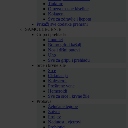
Tinkture
Omega masne kiseline
Kolageni
Sve za zdravlje i ljepotu
Prikaži sve dodatke prehrani
SAMOLIJEČENJE
Gripa i prehlada
Imunitet
Bolno grlo i kašalj
Nos i dišni putevi
Uho
Sve za gripu i prehladu
Srce i krvne žile
Srce
Cirkulacija
Kolesterol
Proširene vene
Hemeroidi
Sve za srce i krvne žile
Probava
Želučane tegobe
Zatvor
Proljev
Nadutost i vjetrovi
Probiotici