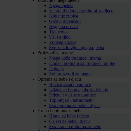
Zdravlje i njega djeteta
Njega djeteta
Vitamini i dodaci prehrani za djecu
Izbijanje zubića
Grčevi dojenčadi
Higijena nosića
Tjemenica
Uši i gnjide
Vodene kozice
Sve za zdravlje i njegu djeteta
Proizvodi za mame
Njega kože trudnica i mama
Dodaci prehrani za trudnice i dojilje
Dojenje
Svi proizvodi za mame
Oprema za bebe i djecu
Bočice, sisači, varalice
Izdajalice i pomagala za dojenje
Pelene i vlažne maramice
Toplomjeri i termometri
Sva oprema za bebe i djecu
Hrana i dohrana za bebe
Hrana za bebe i djecu
Čajevi za bebe i djecu
Sva hrana i dohrana za bebe