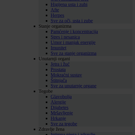
Higijena usta i zubi
Afte
Herpes
Sve za oči, usta i zube
Stanje organizma
Pamćenje i koncentracija
Stres i nesanica
Umor i manjak energije
Imunitet
Sve za stanje organizma
Unutarnji organi
Jetra i žuć
Prostata
Mokraćni sustav
Štitnjača
Sve za unutarnje organe
Tegobe
Glavobolja
Alergije
Dijabetes
Mršavljenje
Hrkanje
Sve za tegobe
Zdravlje žena
Intimna njega i zdravlje