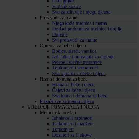
Uši i gnjide
Vodene kozice
Sve za zdravlje i njegu djeteta
Proizvodi za mame
Njega kože trudnica i mama
Dodaci prehrani za trudnice i dojilje
Dojenje
Svi proizvodi za mame
Oprema za bebe i djecu
Bočice, sisači, varalice
Izdajalice i pomagala za dojenje
Pelene i vlažne maramice
Toplomjeri i termometri
Sva oprema za bebe i djecu
Hrana i dohrana za bebe
Hrana za bebe i djecu
Čajevi za bebe i djecu
Sva hrana i dohrana za bebe
Prikaži sve za mamu i djecu
UREĐAJI, POMAGALA I NJEGA
Medicinski uređaji
Inhalatori i aspiratori
Tlakomjeri i manžete
Toplomjeri
Dozatori za lijekove