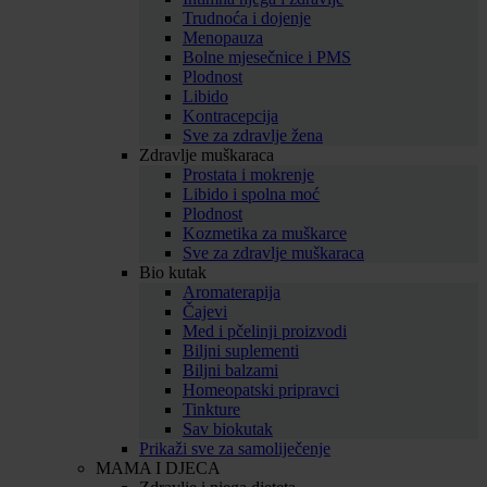
Trudnoća i dojenje
Menopauza
Bolne mjesečnice i PMS
Plodnost
Libido
Kontracepcija
Sve za zdravlje žena
Zdravlje muškaraca
Prostata i mokrenje
Libido i spolna moć
Plodnost
Kozmetika za muškarce
Sve za zdravlje muškaraca
Bio kutak
Aromaterapija
Čajevi
Med i pčelinji proizvodi
Biljni suplementi
Biljni balzami
Homeopatski pripravci
Tinkture
Sav biokutak
Prikaži sve za samoliječenje
MAMA I DJECA