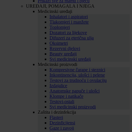
Prikaži sve za mamu i djecu
UREĐAJI, POMAGALA I NJEGA
Medicinski uređaji
Inhalatori i aspiratori
Tlakomjeri i manžete
Toplomjeri
Dozatori za lijekove
Difuzeri za eterična ulja
Oksimetri
Rezervni djelovi
Beauty uređaji
Svi medicinski uređaji
Medicinski proizvodi
Kompresivne čarape i steznici
Inkontinencija, ulošci i pelene
Testovi za trudnoću i ovulaciju
Izdajalice
Anatomske papuče i ulošci
Klompe i natikače
Testovi-ostali
Svi medicinski proizvodi
Zaštita i dezinfekcija
Flasteri
Dezinficijensi
Gaze i zavoji