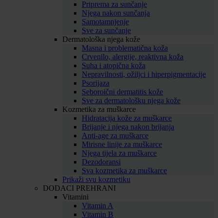
Priprema za sunčanje
Njega nakon sunčanja
Samotamnjenje
Sve za sunčanje
Dermatološka njega kože
Masna i problematična koža
Crvenilo, alergije, reaktivna koža
Suha i atopična koža
Nepravilnosti, ožiljci i hiperpigmentacije
Psorijaza
Seboroični dermatitis kože
Sve za dermatološku njega kože
Kozmetika za muškarce
Hidratacija kože za muškarce
Brijanje i njega nakon brijanja
Anti-age za muškarce
Mirisne linije za muškarce
Njega tijela za muškarce
Dezodoransi
Sva kozmetika za muškarce
Prikaži svu kozmetiku
DODACI PREHRANI
Vitamini
Vitamin A
Vitamin B