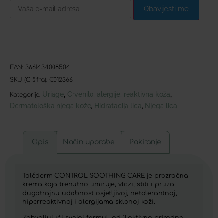
Obavijesti me
EAN:
3661434008504
SKU (C šifra):
C012366
Uriage
Crvenilo, alergije, reaktivna koža
,
,
Kategorije:
Dermatološka njega kože
Hidratacija lica
Njega lica
,
,
Opis
Način uporabe
Pakiranje
Toléderm CONTROL SOOTHING CARE je prozračna
krema koja trenutno umiruje, vlaži, štiti i pruža
dugotrajnu udobnost osjetljivoj, netolerantnoj,
hiperreaktivnoj i alergijama sklonoj koži.
Zahvaljujući svojoj formuli od 3 aktivna prirodna