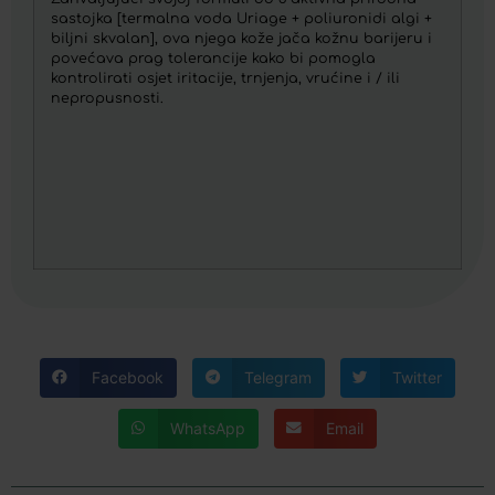
sastojka [termalna voda Uriage + poliuronidi algi +
biljni skvalan], ova njega kože jača kožnu barijeru i
povećava prag tolerancije kako bi pomogla
kontrolirati osjet iritacije, trnjenja, vrućine i / ili
nepropusnosti.
Facebook
Telegram
Twitter
WhatsApp
Email