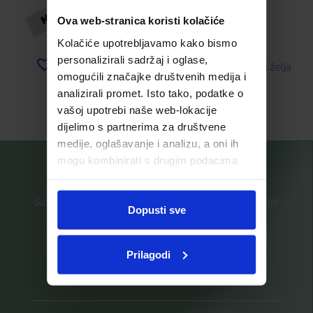
SPREJ
TUŠIRANJE
Ova web-stranica koristi kolačiće
25,09
€
25,73
€
Kolačiće upotrebljavamo kako bismo
personalizirali sadržaj i oglase,
Dodaj u listu želja
Dodaj u listu želja
omogućili značajke društvenih medija i
analizirali promet. Isto tako, podatke o
Pročitaj više
Pročitaj više
vašoj upotrebi naše web-lokacije
dijelimo s partnerima za društvene
medije, oglašavanje i analizu, a oni ih
mogu kombinirati s drugim podacima
koje ste im pružili ili koje su prikupili dok
ste upotrebljavali njihove usluge.
Saznajte prvi za nove proizvode i ekskluzivne promocije
Dopusti sve
Prijavite se na listu za novosti
Prilagodi