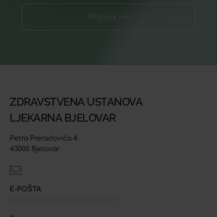
Prijava ⟶
ZDRAVSTVENA USTANOVA
LJEKARNA BJELOVAR
Petra Preradovića 4
43000 Bjelovar
E-POŠTA
prodaja@ljekarna-bjelovar.hr