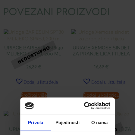
POVEZANI PROIZVODI
URIAGE BARIESUN SPF30
URIAGE XEMOSE SINDET
MLIJEKO SPREJ, 200 ML
ZA PRANJE LICA I TIJELA
26,39
€
16,69
€
Dodaj u listu želja
Dodaj u listu želja
Pročitaj više
Dodaj u košaricu
Privola
Pojedinosti
O nama
URIAGE XEMOSE SOS
URIAGE XEMOSE ULJE ZA