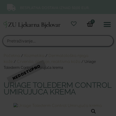
BESPLATNA DOSTAVA IZNAD 50,00 EUR.
0
Online 
Moj ra
Početna
/
Kozmetika
/
Dermatološka njega
kože
/
Crvenilo, alergije, reaktivna koža
/ Uriage
Tolederm Control Umirujuća krema
URIAGE TOLEDERM CONTROL
UMIRUJUĆA KREMA