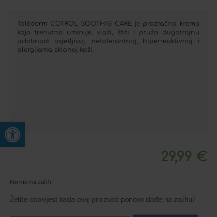
Toléderm COTROL SOOTHIG CARE je prozračna krema
koja trenutno umiruje, vlaži, štiti i pruža dugotrajnu
udobnost osjetljivoj, netolerantnoj, hiperreaktivnoj i
alergijama sklonoj koži.
Open toolbar
29,99
€
Nema na zalihi
Želite obavijest kada ovaj proizvod ponovo dođe na zalihu?