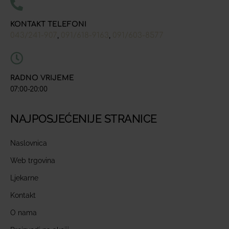
KONTAKT TELEFONI
043/241-907
091/618-9163
091/603-8577
,
,
RADNO VRIJEME
07:00-20:00
NAJPOSJEĆENIJE STRANICE
Naslovnica
Web trgovina
Ljekarne
Kontakt
O nama