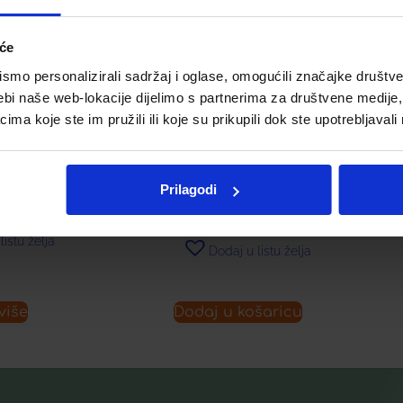
iće
mo personalizirali sadržaj i oglase, omogućili značajke društveni
ebi naše web-lokacije dijelimo s partnerima za društvene medije, 
a koje ste im pružili ili koje su prikupili dok ste upotrebljavali
RIES KUPELJ
LERBOLARIO BAOBAB
ŠAMPON ZA TUŠIRANJE
€
16,55
€
Prilagodi
listu želja
Dodaj u listu želja
više
Dodaj u košaricu