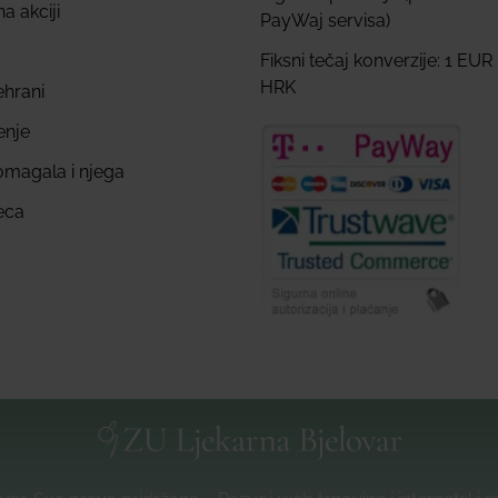
a akciji
PayWaj servisa)
Fiksni tečaj konverzije: 1 EUR
HRK
ehrani
enje
omagala i njega
eca