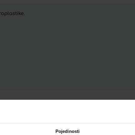
oplastike.
Telegram
Twitter
WhatsApp
Email
Pojedinosti