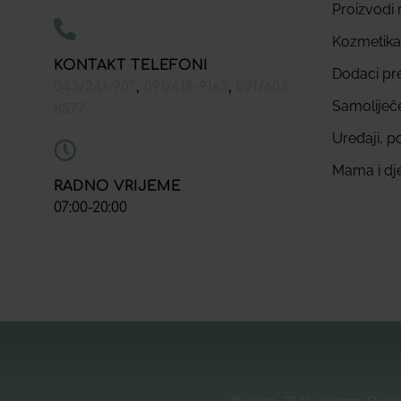
Proizvodi n
Kozmetika
KONTAKT TELEFONI
Dodaci pr
,
,
043/241-907
091/618-9163
091/603-
Samoliječ
8577
Uređaji, p
Mama i dj
RADNO VRIJEME
07:00-20:00