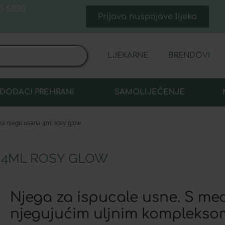
 50,00
Prijava nuspojave lijeka
LJEKARNE
BRENDOVI
DODACI PREHRANI
SAMOLIJEČENJE
 za njegu usana 4ml rosy glow
 4ML ROSY GLOW
Njega za ispucale usne. S me
njegujućim uljnim komplekso