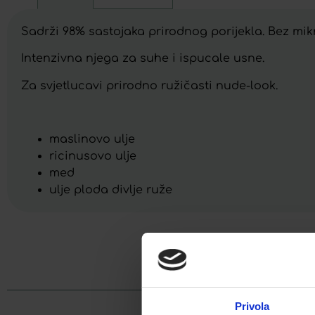
Sadrži 98% sastojaka prirodnog porijekla. Bez mikr
Intenzivna njega za suhe i ispucale usne.
Za svjetlucavi prirodno ružičasti nude-look.
maslinovo ulje
ricinusovo ulje
med
ulje ploda divlje ruže
Facebook
Privola