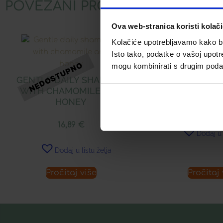
POVEZANI PROIZVODI
Ova web-stranica koristi kolač
Kolačiće upotrebljavamo kako bis
Isto tako, podatke o vašoj upotr
mogu kombinirati s drugim podacim
LERBOLARIO BER
GENTLE DAILY SHAMPOO
WITH CHAMOMILE AND
15,47
HONEY
16,89
€
Dodaj u 
Dodaj u listu želja
Pročitaj više
Pročitaj 