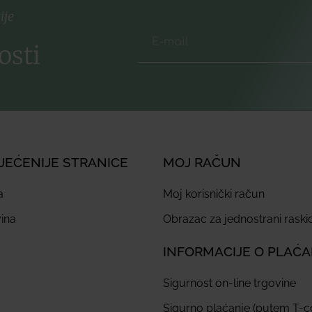
ije
osti
JEĆENIJE STRANICE
MOJ RAČUN
a
Moj korisnički račun
ina
Obrazac za jednostrani rask
INFORMACIJE O PLAĆ
Sigurnost on-line trgovine
Sigurno plaćanje (putem T-