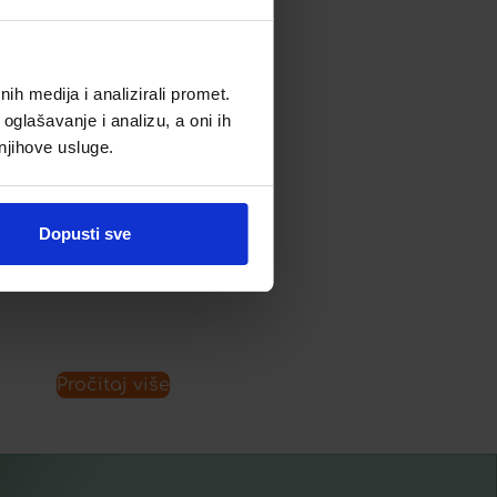
h medija i analizirali promet.
oglašavanje i analizu, a oni ih
IRIX SPREJ 75 ML
 njihove usluge.
7,86
€
Dopusti sve
Dodaj u listu želja
Pročitaj više