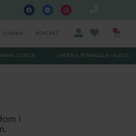
0
O NAMA
KONTAKT
MAMA I DJECA
UREĐAJI, POMAGALA I NJEGA
dom i
m.