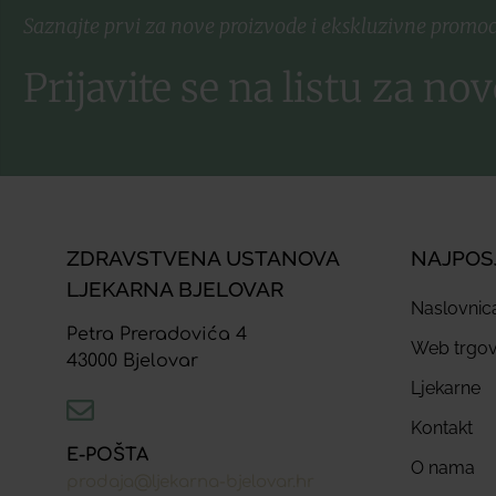
Saznajte prvi za nove proizvode i ekskluzivne promoc
Prijavite se na listu za nov
ZDRAVSTVENA USTANOVA
NAJPOS
LJEKARNA BJELOVAR
Naslovnic
Petra Preradovića 4
Web trgov
43000 Bjelovar
Ljekarne
Kontakt
E-POŠTA
O nama
prodaja@ljekarna-bjelovar.hr