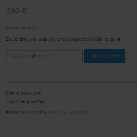
7,80
€
Nema na zalihi
Želite obavijest kada ovaj proizvod ponovo dođe na zalihu?
Obavijesti me
EAN:
4016369612903
SKU (C šifra):
c007300
,
,
Kategorije:
Kozmetika
Njega lica
Njega usana