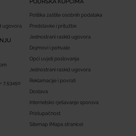
PODRŠKA KUPCIMA
Politika zaštite osobnih podataka
id ugovora
Predstavke i pritužbe
Jednostrani raskid ugovora
ANJU
Dojmovi i pohvale
Opći uvjeti poslovanja
com
Jednostrani raskid ugovora
Reklamacije i povrati
 = 7,53450
Dostava
Internetsko rješavanje sporova
Pristupačnost
Sitemap (Mapa stranice)