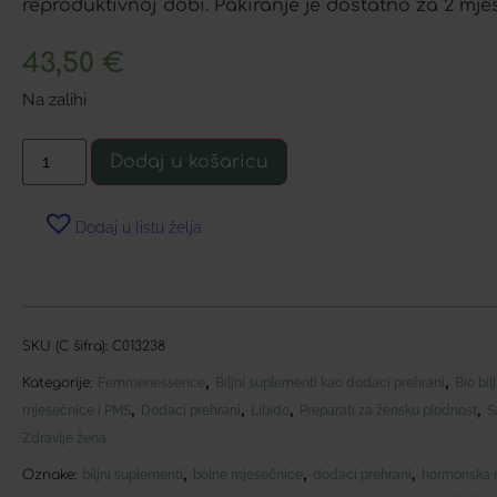
reproduktivnoj dobi. Pakiranje je dostatno za 2 mje
43,50
€
Na zalihi
Dodaj u košaricu
Dodaj u listu želja
SKU (C šifra):
C013238
,
,
Kategorije:
Femmenessence
Biljni suplementi kao dodaci prehrani
Bio bil
,
,
,
,
mjesečnice i PMS
Dodaci prehrani
Libido
Preparati za žensku plodnost
S
Zdravlje žena
,
,
,
Oznake:
biljni suplementi
bolne mjesečnice
dodaci prehrani
hormonska 