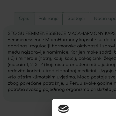
Opis
Pakiranje
Sastojci
Način up
ŠTO SU FEMMENESSENCE MACAHARMONY KAPSUL
Femmenessence MacaHarmony kapsule su dodatak p
doprinosi regulaciji hormonske aktivnosti i zdravl
među najzdravije namirnice. Korijen make sadrži bj
i C) i minerale (natrij, kalij, kalcij, bakar, cink, ž
(macain 1, 2, 3 i 4) koji nisu pronađeni niti u jed
redovito koristi u tradicionalnoj medicini. Uzgaj
vrlo oštrim klimatskim uvjetima. Maca postaje sv
zbog povećane potražnje, u Peruu svake godine n
potreba svakog pojedinog organizma priskrbila jo