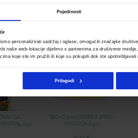
Telegram
Twitter
WhatsApp
Email
Pojedinosti
iće
mo personalizirali sadržaj i oglase, omogućili značajke društveni
ebi naše web-lokacije dijelimo s partnerima za društvene medije, 
a koje ste im pružili ili koje su prikupili dok ste upotrebljavali
AN
Prilagodi
ONIK SA
BIO-C 500 DIREKT (PHS)
ERVITAL 250
VREĆICA Á 20
10,43
€