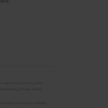
seca.
,
,
jni suplementi
Bio kutak
Bolne
,
,
amoliječenje
Zdravlje i ljepota
,
,
ravnoteža
intimna njega i zdravlje