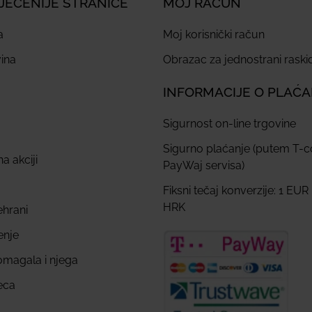
JEĆENIJE STRANICE
MOJ RAČUN
a
Moj korisnički račun
ina
Obrazac za jednostrani rask
INFORMACIJE O PLAĆ
Sigurnost on-line trgovine
Sigurno plaćanje (putem T-
a akciji
PayWaj servisa)
Fiksni tečaj konverzije: 1 EUR
HRK
ehrani
enje
omagala i njega
eca