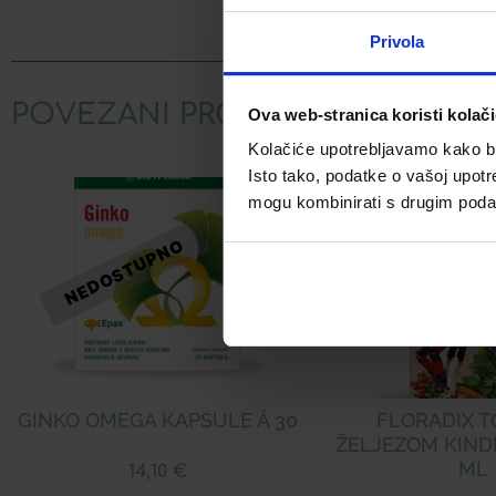
Facebook
Privola
POVEZANI PROIZVODI
Ova web-stranica koristi kolač
Kolačiće upotrebljavamo kako bis
Isto tako, podatke o vašoj upotr
mogu kombinirati s drugim podacim
GINKO OMEGA KAPSULE Á 30
FLORADIX T
ŽELJEZOM KIND
ML
14,10
€