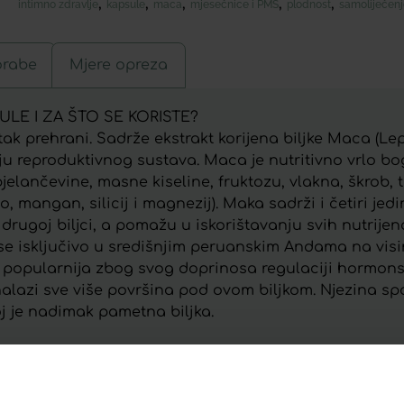
,
,
,
,
,
intimno zdravlje
kapsule
maca
mjesečnice i PMS
plodnost
samoliječenj
orabe
Mjere opreza
E I ZA ŠTO SE KORISTE?
rehrani. Sadrže ekstrakt korijena biljke Maca (Lepi
ju reproduktivnog sustava. Maca je nutritivno vrlo bog
elančevine, masne kiseline, fruktozu, vlakna, škrob, ta
eljezo, mangan, silicij i magnezij). Maka sadrži i četiri j
noj drugoj biljci, a pomažu u iskorištavanju svih nutrij
a se isključivo u središnjim peruanskim Andama na vis
e popularnija zbog svog doprinosa regulaciji hormonsk
alazi sve više površina pod ovom biljkom. Njezina 
j je nadimak pametna biljka.