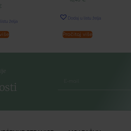
€
Dodaj u listu želja
listu želja
više
Pročitaj više
ije
osti