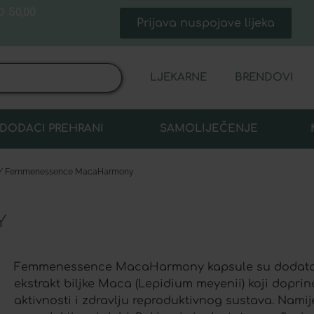
 50,00
Prijava nuspojave lijeka
LJEKARNE
BRENDOVI
DODACI PREHRANI
SAMOLIJEČENJE
/ Femmenessence MacaHarmony
Y
Femmenessence MacaHarmony kapsule su dodatak
ekstrakt biljke Maca (Lepidium meyenii) koji dopri
aktivnosti i zdravlju reproduktivnog sustava. Nam