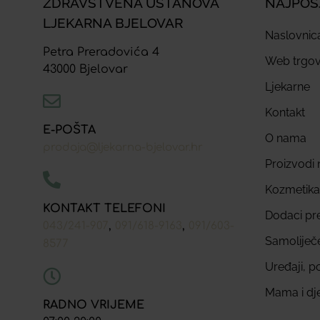
ZDRAVSTVENA USTANOVA
NAJPOS
LJEKARNA BJELOVAR
Naslovnic
Petra Preradovića 4
Web trgov
43000 Bjelovar
Ljekarne
Kontakt
E-POŠTA
O nama
prodaja@ljekarna-bjelovar.hr
Proizvodi n
Kozmetika
KONTAKT TELEFONI
Dodaci pr
,
,
043/241-907
091/618-9163
091/603-
Samoliječ
8577
Uređaji, p
Mama i dj
RADNO VRIJEME