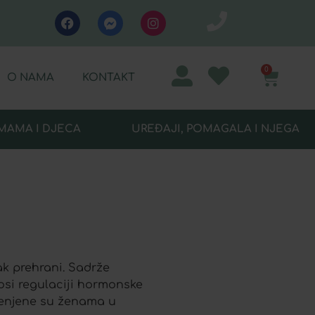
0
O NAMA
KONTAKT
MAMA I DJECA
UREĐAJI, POMAGALA I NJEGA
 prehrani. Sadrže
nosi regulaciji hormonske
ijenjene su ženama u