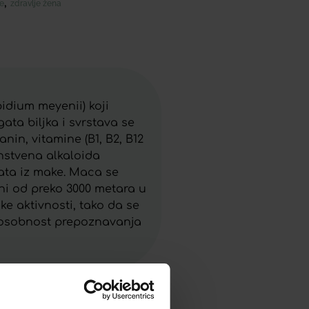
,
e
zdravlje žena
dium meyenii) koji
ata biljka i svrstava se
nin, vitamine (B1, B2, B12
edinstvena alkaloida
enata iz make. Maca se
ini od preko 3000 metara u
e aktivnosti, tako da se
sposobnost prepoznavanja