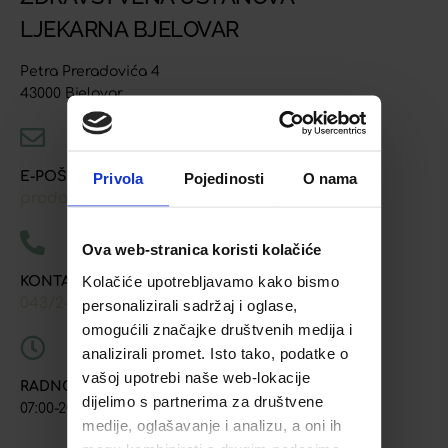
LJEKARNA BJELOVAR
Petra Preradovića 4
43000 Bjelovar
E-POŠTA
Privola
Pojedinosti
O nama
prodaja@ljekarna-bjelovar.hr
Ova web-stranica koristi kolačiće
Kolačiće upotrebljavamo kako bismo
KONTAKT TELEFONI
043/241-907
091/618-9163
091/603-8577
,
,
personalizirali sadržaj i oglase,
omogućili značajke društvenih medija i
analizirali promet. Isto tako, podatke o
vašoj upotrebi naše web-lokacije
RADNO VRIJEME
dijelimo s partnerima za društvene
07:00-20:00
medije, oglašavanje i analizu, a oni ih