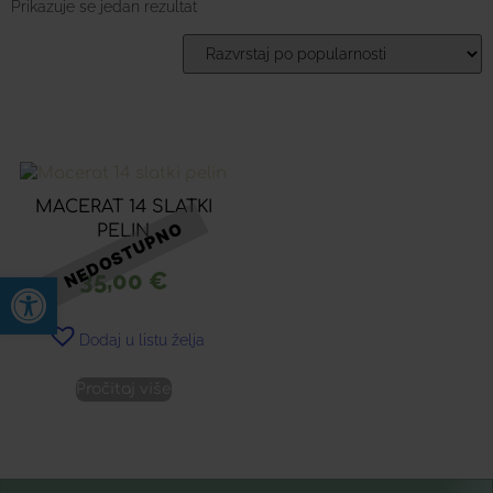
Prikazuje se jedan rezultat
MACERAT 14 SLATKI
PELIN
35,00
€
Open toolbar
Dodaj u listu želja
Pročitaj više